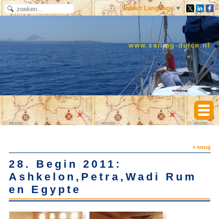
Select Language
▼
www.sailing-dulce.nl
« terug
28. Begin 2011:
Ashkelon,Petra,Wadi Rum
en Egypte