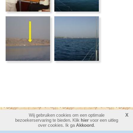
Wij gebruiken cookies om een optimale
X
bezoekerservaring te bieden. Klik
30390246
bezoekers - 35 online
hier
voor een uitleg
login
over cookies. Ik ga
Akkoord
.
website maken
laatste wijziging: 07-08-2026