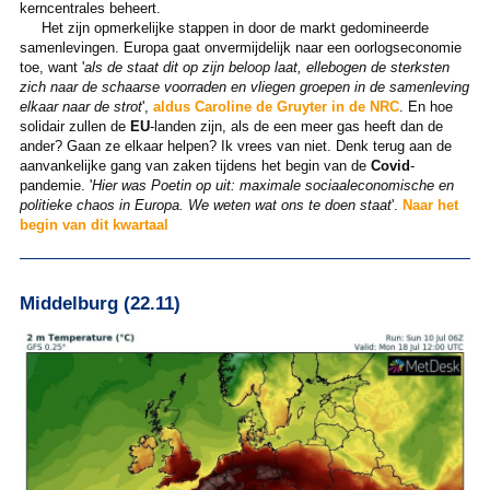
kerncentrales beheert.
Het zijn opmerkelijke stappen in door de markt gedomineerde
samenlevingen. Europa gaat onvermijdelijk naar een oorlogseconomie
toe, want '
als de staat dit op zijn beloop laat, ellebogen de sterksten
zich naar de schaarse voorraden en vliegen groepen in de samenleving
elkaar naar de strot
',
aldus Caroline de Gruyter in de NRC
. En hoe
solidair zullen de
EU
-landen zijn, als de een meer gas heeft dan de
ander? Gaan ze elkaar helpen? Ik vrees van niet. Denk terug aan de
aanvankelijke gang van zaken tijdens het begin van de
Covid
-
pandemie. '
Hier was Poetin op uit: maximale sociaaleconomische en
politieke chaos in Europa. We weten wat ons te doen staat
'.
Naar het
begin van dit kwartaal
Middelburg (22.11)