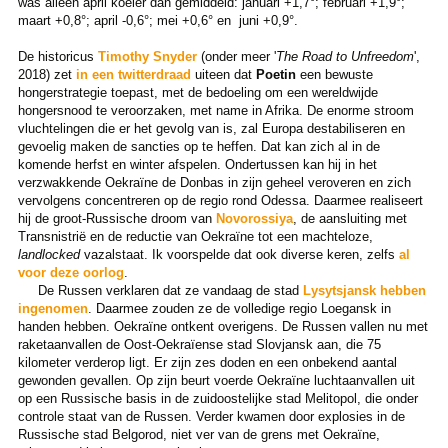
was alleen april koeler dan gemiddeld: januari +1,7°; februari +1,9°;
maart +0,8°; april -0,6°; mei +0,6° en juni +0,9°.
De historicus
Timothy Snyder
(onder meer '
The Road to Unfreedom
',
2018) zet
in een twitterdraad
uiteen dat
Poetin
een bewuste
hongerstrategie toepast, met de bedoeling om een wereldwijde
hongersnood te veroorzaken, met name in Afrika. De enorme stroom
vluchtelingen die er het gevolg van is, zal Europa destabiliseren en
gevoelig maken de sancties op te heffen. Dat kan zich al in de
komende herfst en winter afspelen. Ondertussen kan hij in het
verzwakkende Oekraïne de Donbas in zijn geheel veroveren en zich
vervolgens concentreren op de regio rond Odessa. Daarmee realiseert
hij de groot-Russische droom van
Novorossiya
, de aansluiting met
Transnistrië en de reductie van Oekraïne tot een machteloze,
landlocked
vazalstaat. Ik voorspelde dat ook diverse keren, zelfs
al
voor deze oorlog
.
De Russen verklaren dat ze vandaag de stad
Lysytsjansk hebben
ingenomen
. Daarmee zouden ze de volledige regio Loegansk in
handen hebben. Oekraïne ontkent overigens. De Russen vallen nu met
raketaanvallen de Oost-Oekraïense stad Slovjansk aan, die 75
kilometer verderop ligt. Er zijn zes doden en een onbekend aantal
gewonden gevallen. Op zijn beurt voerde Oekraïne luchtaanvallen uit
op een Russische basis in de zuidoostelijke stad Melitopol, die onder
controle staat van de Russen. Verder kwamen door explosies in de
Russische stad Belgorod, niet ver van de grens met Oekraïne,