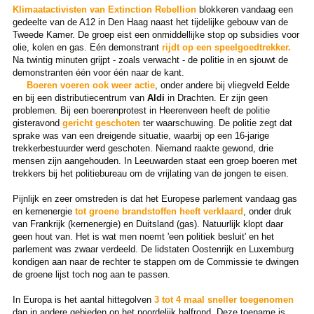
Klimaatactivisten van Extinction Rebellion
blokkeren vandaag een
gedeelte van de A12 in Den Haag naast het tijdelijke gebouw van de
Tweede Kamer. De groep eist een onmiddellijke stop op subsidies voor
olie, kolen en gas. Eén demonstrant
rijdt op een speelgoedtrekker.
Na twintig minuten grijpt - zoals verwacht - de politie in en sjouwt de
demonstranten één voor één naar de kant.
Boeren voeren ook weer actie
, onder andere bij vliegveld Eelde
en bij een distributiecentrum van
Aldi
in Drachten. Er zijn geen
problemen. Bij een boerenprotest in Heerenveen heeft de politie
gisteravond
gericht geschoten
ter waarschuwing. De politie zegt dat
sprake was van een dreigende situatie, waarbij op een 16-jarige
trekkerbestuurder werd geschoten. Niemand raakte gewond, drie
mensen zijn aangehouden. In Leeuwarden staat een groep boeren met
trekkers bij het politiebureau om de vrijlating van de jongen te eisen.
Pijnlijk en zeer omstreden is dat het Europese parlement vandaag gas
en kernenergie
tot groene brandstoffen heeft verklaard
, onder druk
van Frankrijk (kernenergie) en Duitsland (gas). Natuurlijk klopt daar
geen hout van. Het is wat men noemt 'een politiek besluit' en het
parlement was zwaar verdeeld. De lidstaten Oostenrijk en Luxemburg
kondigen aan naar de rechter te stappen om de Commissie te dwingen
de groene lijst toch nog aan te passen.
In Europa is het aantal hittegolven
3 tot 4 maal sneller toegenomen
dan in andere gebieden op het noordelijk halfrond. Deze toename is