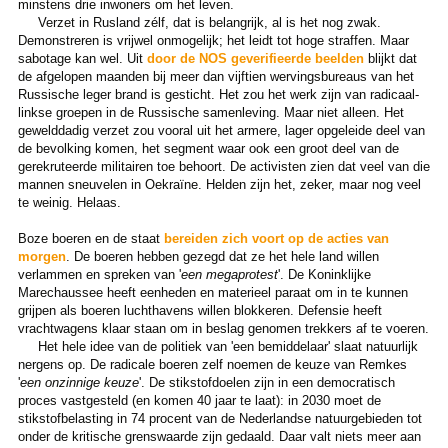
minstens drie inwoners om het leven.
Verzet in Rusland zélf, dat is belangrijk, al is het nog zwak.
Demonstreren is vrijwel onmogelijk; het leidt tot hoge straffen. Maar
sabotage kan wel. Uit
door de NOS geverifieerde beelden
blijkt dat
de afgelopen maanden bij meer dan vijftien wervingsbureaus van het
Russische leger brand is gesticht. Het zou het werk zijn van radicaal-
linkse groepen in de Russische samenleving. Maar niet alleen. Het
gewelddadig verzet zou vooral uit het armere, lager opgeleide deel van
de bevolking komen, het segment waar ook een groot deel van de
gerekruteerde militairen toe behoort. De activisten zien dat veel van die
mannen sneuvelen in Oekraïne. Helden zijn het, zeker, maar nog veel
te weinig. Helaas.
Boze boeren en de staat
bereiden zich voort op de acties van
morgen
. De boeren hebben gezegd dat ze het hele land willen
verlammen en spreken van '
een megaprotest
'. De Koninklijke
Marechaussee heeft eenheden en materieel paraat om in te kunnen
grijpen als boeren luchthavens willen blokkeren. Defensie heeft
vrachtwagens klaar staan om in beslag genomen trekkers af te voeren.
Het hele idee van de politiek van 'een bemiddelaar' slaat natuurlijk
nergens op. De radicale boeren zelf noemen de keuze van Remkes
'
een onzinnige keuze
'. De stikstofdoelen zijn in een democratisch
proces vastgesteld (en komen 40 jaar te laat): in 2030 moet de
stikstofbelasting in 74 procent van de Nederlandse natuurgebieden tot
onder de kritische grenswaarde zijn gedaald. Daar valt niets meer aan