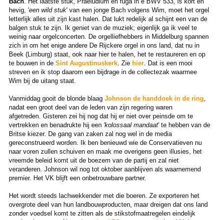
Bach
. Het laatste stuk, Praeludium en fuga in e BWV 533, is kort en
hevig, '
een wild stuk
' van een jonge Bach volgens Wim, moet het orgel
letterlijk alles uit zijn kast halen. Dat lukt redelijk al schijnt een van de
balgen stuk te zijn. Ik geniet van de muziek; eigenlijk ga ik veel te
weinig naar orgelconcerten. De orgelliefhebbers in Middelburg spannen
zich in om het enige andere De Rijckere orgel in ons land, dat nu in
Beek (Limburg) staat, ook naar hier te halen, het te restaureren en op
te bouwen in de
Sint Augustinuskerk
. Zie
hier
. Dat is een mooi
streven en ik stop daarom een bijdrage in de collectezak waarmee
Wim bij de uitang staat.
Vanmiddag gooit de blonde blaag
Johnson de handdoek in de ring
,
nadat een groot deel van de leden van zijn regering waren
afgetreden. Gisteren zei hij nog dat hij er niet over peinsde om te
vertrekken en benadrukte hij een
'kolossaal mandaat
' te hebben van de
Britse kiezer. De gang van zaken zal nog wel in de media
gereconstrueerd worden. Ik ben benieuwd wie de Conservatieven nu
naar voren zullen schuiven en maak me overigens geen illusies, het
vreemde beleid komt uit de boezem van de partij en zal niet
veranderen. Johnson wil nog tot oktober aanblijven als waarnemend
premier. Het VK blijft een onbetrouwbare partner.
Het wordt steeds lachwekkender met die boeren. Ze exporteren het
overgrote deel van hun landbouwproducten, maar dreigen dat ons land
zonder voedsel komt te zitten als de stikstofmaatregelen eindelijk