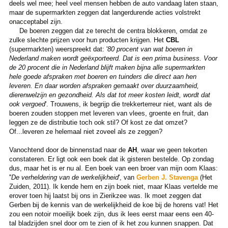
deels wel mee; heel veel mensen hebben de auto vandaag laten staan,
maar de supermarkten zeggen dat langerdurende acties volstrekt
onacceptabel zijn.
De boeren zeggen dat ze terecht de centra blokkeren, omdat ze
zulke slechte prijzen voor hun producten krijgen. Het
CBL
(supermarkten) weerspreekt dat: '
80 procent van wat boeren in
Nederland maken wordt geëxporteerd. Dat is een prima business. Voor
de 20 procent die in Nederland blijft maken bijna alle supermarkten
hele goede afspraken met boeren en tuinders die direct aan hen
leveren. En daar worden afspraken gemaakt over duurzaamheid,
dierenwelzijn en gezondheid. Als dat tot meer kosten leidt, wordt dat
ook vergoed
'. Trouwens, ik begrijp die trekkerterreur niet, want als de
boeren zouden stoppen met leveren van vlees, groente en fruit, dan
leggen ze de distributie toch ook stil? Of kost ze dat omzet?
Of...leveren ze helemaal niet zoveel als ze zeggen?
Vanochtend door de binnenstad naar de
AH
, waar we geen tekorten
constateren. Er ligt ook een boek dat ik gisteren bestelde. Op zondag
dus, maar het is er nu al. Een boek van een broer van mijn oom Klaas:
''
De verheldering van de werkelijkheid
', van
Gerben J. Stavenga
(Het
Zuiden, 2011). Ik kende hem en zijn boek niet, maar Klaas vertelde me
erover toen hij laatst bij ons in Zierikzee was. Ik moet zeggen dat
Gerben bij de kennis van de werkelijkheid de koe bij de horens vat! Het
zou een notoir moeilijk boek zijn, dus ik lees eerst maar eens een 40-
tal bladzijden snel door om te zien of ik het zou kunnen snappen. Dat