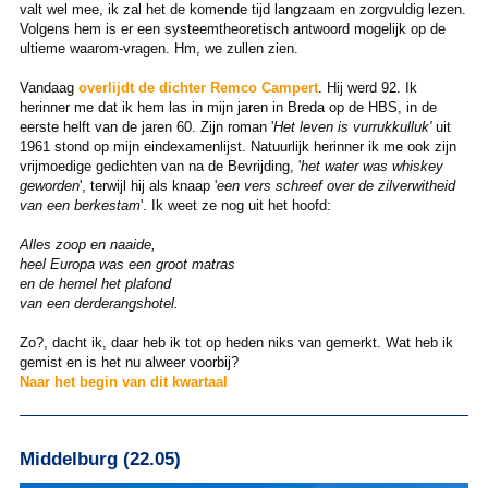
valt wel mee, ik zal het de komende tijd langzaam en zorgvuldig lezen.
Volgens hem is er een systeemtheoretisch antwoord mogelijk op de
ultieme waarom-vragen. Hm, we zullen zien.
Vandaag
overlijdt de dichter Remco Campert
. Hij werd 92. Ik
herinner me dat ik hem las in mijn jaren in Breda op de HBS, in de
eerste helft van de jaren 60. Zijn roman '
Het leven is vurrukkulluk'
uit
1961 stond op mijn eindexamenlijst. Natuurlijk herinner ik me ook zijn
vrijmoedige gedichten van na de Bevrijding, '
het water was whiskey
geworden
', terwijl hij als knaap '
een vers schreef over de zilverwitheid
van een berkestam
'. Ik weet ze nog uit het hoofd:
Alles zoop en naaide,
heel Europa was een groot matras
en de hemel het plafond
van een derderangshotel.
Zo?, dacht ik, daar heb ik tot op heden niks van gemerkt. Wat heb ik
gemist en is het nu alweer voorbij?
Naar het begin van dit kwartaal
Middelburg (22.05)