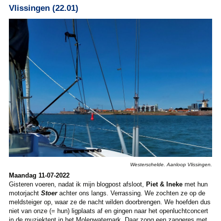
Vlissingen (22.01)
Westerschelde. Aanloop Vlissingen.
Maandag 11-07-2022
Gisteren voeren, nadat ik mijn blogpost afsloot,
Piet & Ineke
met hun
motorjacht
Stoer
achter ons langs. Verrassing. We zochten ze op de
meldsteiger op, waar ze de nacht wilden doorbrengen. We hoefden dus
niet van onze (= hun) ligplaats af en gingen naar het openluchtconcert
in de muziektent in het Molenwaterpark. Daar zong een zangeres met