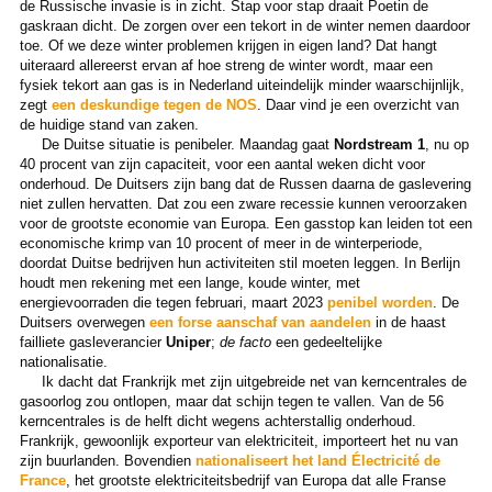
de Russische invasie is in zicht. Stap voor stap draait Poetin de
gaskraan dicht. De zorgen over een tekort in de winter nemen daardoor
toe. Of we deze winter problemen krijgen in eigen land? Dat hangt
uiteraard allereerst ervan af hoe streng de winter wordt, maar een
fysiek tekort aan gas is in Nederland uiteindelijk minder waarschijnlijk,
zegt
een deskundige tegen de NOS
. Daar vind je een overzicht van
de huidige stand van zaken.
De Duitse situatie is penibeler. Maandag gaat
Nordstream 1
, nu op
40 procent van zijn capaciteit, voor een aantal weken dicht voor
onderhoud. De Duitsers zijn bang dat de Russen daarna de gaslevering
niet zullen hervatten. Dat zou een zware recessie kunnen veroorzaken
voor de grootste economie van Europa. Een gasstop kan leiden tot een
economische krimp van 10 procent of meer in de winterperiode,
doordat Duitse bedrijven hun activiteiten stil moeten leggen. In Berlijn
houdt men rekening met een lange, koude winter, met
energievoorraden die tegen februari, maart 2023
penibel worden
. De
Duitsers overwegen
een forse aanschaf van aandelen
in de haast
failliete gasleverancier
Uniper
;
de facto
een gedeeltelijke
nationalisatie.
Ik dacht dat Frankrijk met zijn uitgebreide net van kerncentrales de
gasoorlog zou ontlopen, maar dat schijn tegen te vallen. Van de 56
kerncentrales is de helft dicht wegens achterstallig onderhoud.
Frankrijk, gewoonlijk exporteur van elektriciteit, importeert het nu van
zijn buurlanden. Bovendien
nationaliseert het land Électricité de
France
, het grootste elektriciteitsbedrijf van Europa dat alle Franse