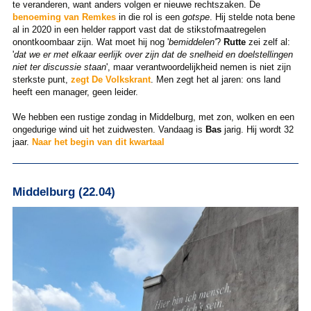
te veranderen, want anders volgen er nieuwe rechtszaken. De
benoeming van Remkes
in die rol is een
gotspe
. Hij stelde nota bene
al in 2020 in een helder rapport vast dat de stikstofmaatregelen
onontkoombaar zijn. Wat moet hij nog '
bemiddelen'
?
Rutte
zei zelf al:
'
dat we er met elkaar eerlijk over zijn dat de snelheid en doelstellingen
niet ter discussie staan
', maar verantwoordelijkheid nemen is niet zijn
sterkste punt,
zegt De Volkskrant
. Men zegt het al jaren: ons land
heeft een manager, geen leider.
We hebben een rustige zondag in Middelburg, met zon, wolken en een
ongedurige wind uit het zuidwesten. Vandaag is
Bas
jarig. Hij wordt 32
jaar.
Naar het begin van dit kwartaal
Middelburg (22.04)