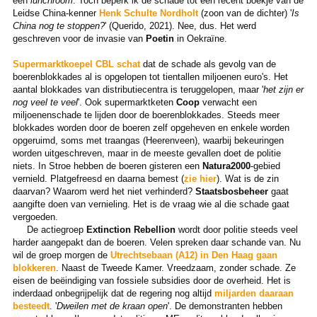
een
lunchroom
. Toch beperk ik de schade tot een recent boekje van de
Leidse China-kenner
Henk Schulte Nordholt
(zoon van de dichter) '
Is
China nog te stoppen?
' (Querido, 2021). Nee, dus. Het werd
geschreven voor de invasie van
Poetin
in Oekraïne.
Supermarktkoepel CBL schat
dat de schade als gevolg van de
boerenblokkades al is opgelopen tot tientallen miljoenen euro's. Het
aantal blokkades van distributiecentra is teruggelopen, maar '
het zijn er
nog veel te veel
'. Ook supermarktketen
Coop
verwacht een
miljoenenschade te lijden door de boerenblokkades. Steeds meer
blokkades worden door de boeren zelf opgeheven en enkele worden
opgeruimd, soms met traangas (Heerenveen), waarbij bekeuringen
worden uitgeschreven, maar in de meeste gevallen doet de politie
niets. In Stroe hebben de boeren gisteren een
Natura2000
-gebied
vernield. Platgefreesd en daarna bemest (
zie hier
). Wat is de zin
daarvan? Waarom werd het niet verhinderd?
Staatsbosbeheer
gaat
aangifte doen van vernieling. Het is de vraag wie al die schade gaat
vergoeden.
De actiegroep
Extinction Rebellion
wordt door politie steeds veel
harder aangepakt dan de boeren. Velen spreken daar schande van. Nu
wil de groep morgen de
Utrechtsebaan (A12) in Den Haag gaan
blokkeren
. Naast de Tweede Kamer. Vreedzaam, zonder schade. Ze
eisen de beëindiging van fossiele subsidies door de overheid. Het is
inderdaad onbegrijpelijk dat de regering nog altijd
miljarden daaraan
besteedt
. '
Dweilen met de kraan open
'. De demonstranten hebben