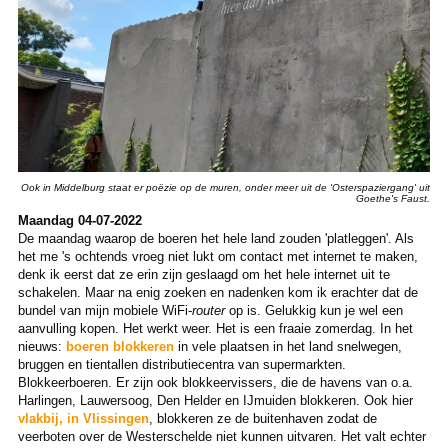
Ook in Middelburg staat er poëzie op de muren, onder meer uit de 'Osterspaziergang' uit
Goethe's Faust.
Maandag 04-07-2022
De maandag waarop de boeren het hele land zouden 'platleggen'. Als
het me 's ochtends vroeg niet lukt om contact met internet te maken,
denk ik eerst dat ze erin zijn geslaagd om het hele internet uit te
schakelen. Maar na enig zoeken en nadenken kom ik erachter dat de
bundel van mijn mobiele WiFi-
router
op is. Gelukkig kun je wel een
aanvulling kopen. Het werkt weer. Het is een fraaie zomerdag. In het
nieuws:
boeren blokkeren
in vele plaatsen in het land snelwegen,
bruggen en tientallen distributiecentra van supermarkten.
Blokkeerboeren. Er zijn ook blokkeervissers, die de havens van o.a.
Harlingen, Lauwersoog, Den Helder en IJmuiden blokkeren. Ook hier
vlakbij, in Vlissingen
, blokkeren ze de buitenhaven zodat de
veerboten over de Westerschelde niet kunnen uitvaren. Het valt echter