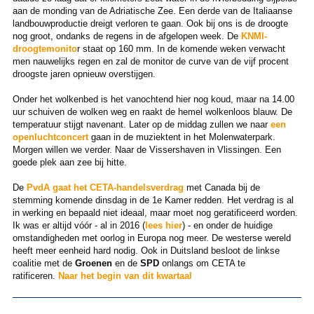
aan de monding van de Adriatische Zee. Een derde van de Italiaanse
landbouwproductie dreigt verloren te gaan. Ook bij ons is de droogte
nog groot, ondanks de regens in de afgelopen week. De
KNMI-
droogtemonito
r staat op 160 mm. In de komende weken verwacht
men nauwelijks regen en zal de monitor de curve van de vijf procent
droogste jaren opnieuw overstijgen.
Onder het wolkenbed is het vanochtend hier nog koud, maar na 14.00
uur schuiven de wolken weg en raakt de hemel wolkenloos blauw. De
temperatuur stijgt navenant. Later op de middag zullen we naar
een
openluchtconcert
gaan in de muziektent in het Molenwaterpark.
Morgen willen we verder. Naar de Vissershaven in Vlissingen. Een
goede plek aan zee bij hitte.
De
PvdA gaat het CETA-handelsverdrag
met Canada bij de
stemming komende dinsdag in de 1e Kamer redden. Het verdrag is al
in werking en bepaald niet ideaal, maar moet nog geratificeerd worden.
Ik was er altijd vóór - al in 2016 (
lees hier
) - en onder de huidige
omstandigheden met oorlog in Europa nog meer. De westerse wereld
heeft meer eenheid hard nodig. Ook in Duitsland besloot de linkse
coalitie met de
Groenen
en de
SPD
onlangs om CETA te
ratificeren.
Naar het begin van dit kwartaal