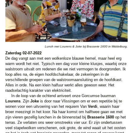
Lunch met Lourens & Joke bij Brasserie 1600 in Middelburg.
Zaterdag 02-07-2022
De dag vangt aan met een wolkenloze blauwe hemel, maar heel erg
warm wordt het niet. Typisch een dag voor kleine klusjes, waarbij onze
walstroom uitvalt om redenen die we niet vermogen te doorgronden. Ik
loop alles na, de eigen hoofdschakelaar, de zekeringen in de
verschillende groepen van de walstroomaansluiting en de hoofdkast.
Alles in orde. Na een klein halfuur werkt alles gewoon weer. Het
raadselachtig karakter van elektriciteit.
In de loop van de ochtend arriveert onze Gorcumse buurman
Lourens
. Zijn
Joke
is door naar Vlissingen om er een repetitie bij te
wonen voor een uitvoering van het requiem Van
Verdi
, waarin haar
broer meezingt in het koor. Na haar komst om halftwee gaan we met
zijn vieren gezellig lunchen in de binnenstad bij
Brasserie 1600
op het
terras. Ze verlaten ons weer omstreeks vier uur. Er zijn ondertussen
veel stapelwolken verschenen, ook grote, de wind waait uit het oosten