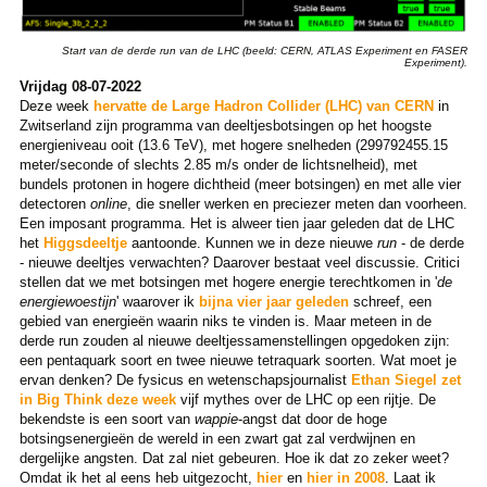
Start van de derde run van de LHC (beeld: CERN, ATLAS Experiment en FASER
Experiment).
Vrijdag 08-07-2022
Deze week
hervatte de Large Hadron Collider (LHC) van CERN
in
Zwitserland zijn programma van deeltjesbotsingen op het hoogste
energieniveau ooit (13.6 TeV), met hogere snelheden (299792455.15
meter/seconde of slechts 2.85 m/s onder de lichtsnelheid), met
bundels protonen in hogere dichtheid (meer botsingen) en met alle vier
detectoren
online
, die sneller werken en preciezer meten dan voorheen.
Een imposant programma. Het is alweer tien jaar geleden dat de LHC
het
Higgsdeeltje
aantoonde. Kunnen we in deze nieuwe
run
- de derde
- nieuwe deeltjes verwachten? Daarover bestaat veel discussie. Critici
stellen dat we met botsingen met hogere energie terechtkomen in '
de
energiewoestijn
' waarover ik
bijna vier jaar geleden
schreef, een
gebied van energieën waarin niks te vinden is. Maar meteen in de
derde run zouden al nieuwe deeltjessamenstellingen opgedoken zijn:
een pentaquark soort en twee nieuwe tetraquark soorten. Wat moet je
ervan denken? De fysicus en wetenschapsjournalist
Ethan Siegel zet
in Big Think deze week
vijf mythes over de LHC op een rijtje. De
bekendste is een soort van
wappie
-angst dat door de hoge
botsingsenergieën de wereld in een zwart gat zal verdwijnen en
dergelijke angsten. Dat zal niet gebeuren. Hoe ik dat zo zeker weet?
Omdat ik het al eens heb uitgezocht,
hier
en
hier in 2008
. Laat ik