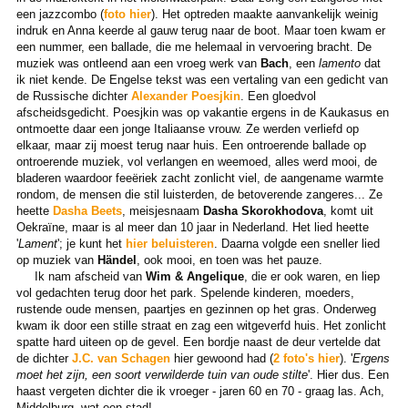
een jazzcombo (
foto hier
). Het optreden maakte aanvankelijk weinig
indruk en Anna keerde al gauw terug naar de boot. Maar toen kwam er
een nummer, een ballade, die me helemaal in vervoering bracht. De
muziek was ontleend aan een vroeg werk van
Bach
, een
lamento
dat
ik niet kende. De Engelse tekst was een vertaling van een gedicht van
de Russische dichter
Alexander Poesjkin
. Een gloedvol
afscheidsgedicht. Poesjkin was op vakantie ergens in de Kaukasus en
ontmoette daar een jonge Italiaanse vrouw. Ze werden verliefd op
elkaar, maar zij moest terug naar huis. Een ontroerende ballade op
ontroerende muziek, vol verlangen en weemoed, alles werd mooi, de
bladeren waardoor feeëriek zacht zonlicht viel, de aangename warmte
rondom, de mensen die stil luisterden, de betoverende zangeres... Ze
heette
Dasha Beets
, meisjesnaam
Dasha Skorokhodova
, komt uit
Oekraïne, maar is al meer dan 10 jaar in Nederland. Het lied heette
'
Lament
'; je kunt het
hier beluisteren
. Daarna volgde een sneller lied
op muziek van
Händel
, ook mooi, en toen was het pauze.
Ik nam afscheid van
Wim & Angelique
, die er ook waren, en liep
vol gedachten terug door het park. Spelende kinderen, moeders,
rustende oude mensen, paartjes en gezinnen op het gras. Onderweg
kwam ik door een stille straat en zag een witgeverfd huis. Het zonlicht
spatte hard uiteen op de gevel. Een bordje naast de deur vertelde dat
de dichter
J.C. van Schagen
hier gewoond had (
2 foto's hier
). '
Ergens
moet het zijn, een soort verwilderde tuin van oude stilte
'. Hier dus. Een
haast vergeten dichter die ik vroeger - jaren 60 en 70 - graag las. Ach,
Middelburg, wat een stad!