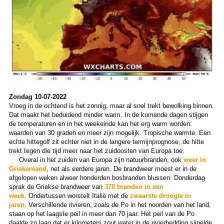
Zondag 10-07-2022
Vroeg in de ochtend is het zonnig, maar al snel trekt bewolking binnen.
Dat maakt het beduidend minder warm. In de komende dagen stijgen
de temperaturen en in het weekeinde kan het erg warm worden:
waarden van 30 graden en meer zijn mogelijk. Tropische warmte. Een
echte hittegolf zit echter niet in de langere termijnprognose, de hitte
trekt tegen die tijd meer naar het zuidoosten van Europa toe.
Overal in het zuiden van Europa zijn natuurbranden, ook
weer in
Griekenland
, net als eerdere jaren. De brandweer moest er in de
afgelopen weken alweer honderden bosbranden blussen. Donderdag
sprak de Griekse brandweer van
378 branden in een
week.
Ondertussen worstelt Italië met de
zwaarste droogte in
jaren
. Verschillende rivieren, zoals de Po in het noorden van het land,
staan op het laagste peil in meer dan 70 jaar. Het peil van de Po
daalde zo laag dat er kilometers zout water in de rivierbedding sijpelde