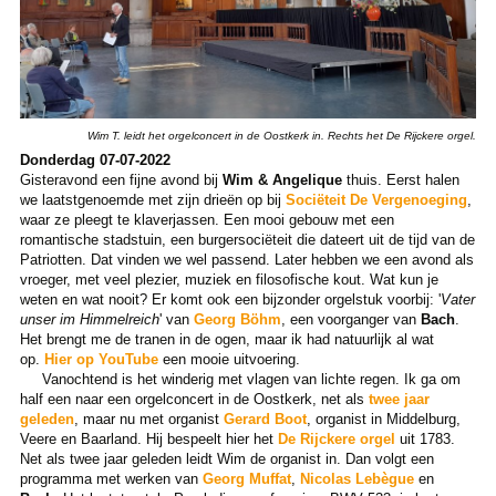
Wim T. leidt het orgelconcert in de Oostkerk in. Rechts het De Rijckere orgel.
Donderdag 07-07-2022
Gisteravond een fijne avond bij
Wim & Angelique
thuis. Eerst halen
we laatstgenoemde met zijn drieën op bij
Sociëteit De Vergenoeging
,
waar ze pleegt te klaverjassen. Een mooi gebouw met een
romantische stadstuin, een burgersociëteit die dateert uit de tijd van de
Patriotten. Dat vinden we wel passend. Later hebben we een avond als
vroeger, met veel plezier, muziek en filosofische kout. Wat kun je
weten en wat nooit? Er komt ook een bijzonder orgelstuk voorbij: '
Vater
unser im Himmelreich
' van
Georg Böhm
, een voorganger van
Bach
.
Het brengt me de tranen in de ogen, maar ik had natuurlijk al wat
op.
Hier op YouTube
een mooie uitvoering.
Vanochtend is het winderig met vlagen van lichte regen. Ik ga om
half een naar een orgelconcert in de Oostkerk, net als
twee jaar
geleden
, maar nu met organist
Gerard Boot
, organist in Middelburg,
Veere en Baarland. Hij bespeelt hier het
De Rijckere orgel
uit 1783.
Net als twee jaar geleden leidt Wim de organist in. Dan volgt een
programma met werken van
Georg Muffat
,
Nicolas Lebègue
en