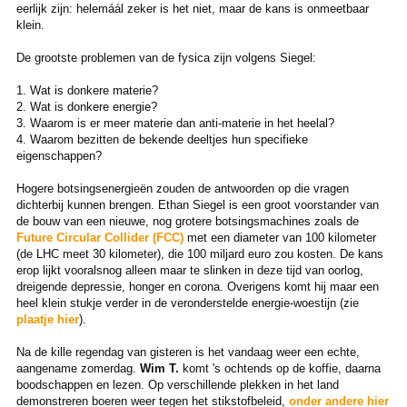
eerlijk zijn: helemáál zeker is het niet, maar de kans is onmeetbaar
klein.
De grootste problemen van de fysica zijn volgens Siegel:
1. Wat is donkere materie?
2. Wat is donkere energie?
3. Waarom is er meer materie dan anti-materie in het heelal?
4. Waarom bezitten de bekende deeltjes hun specifieke
eigenschappen?
Hogere botsingsenergieën zouden de antwoorden op die vragen
dichterbij kunnen brengen. Ethan Siegel is een groot voorstander van
de bouw van een nieuwe, nog grotere botsingsmachines zoals de
Future Circular Collider (FCC)
met een diameter van 100 kilometer
(de LHC meet 30 kilometer), die 100 miljard euro zou kosten. De kans
erop lijkt vooralsnog alleen maar te slinken in deze tijd van oorlog,
dreigende depressie, honger en corona. Overigens komt hij maar een
heel klein stukje verder in de veronderstelde energie-woestijn (zie
plaatje hier
).
Na de kille regendag van gisteren is het vandaag weer een echte,
aangename zomerdag.
Wim T.
komt 's ochtends op de koffie, daarna
boodschappen en lezen. Op verschillende plekken in het land
demonstreren boeren weer tegen het stikstofbeleid,
onder andere hier