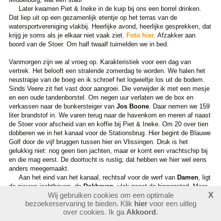
Later kwamen Piet & Ineke in de kuip bij ons een borrel drinken.
Dat liep uit op een gezamenlijk etentje op het terras van de
watersportvereniging vlakbij. Heerlijke avond, heerlijke gesprekken, dat
krijg je soms als je elkaar niet vaak ziet.
Foto hier
. Afzakker aan
boord van de Stoer. Om half twaalf tuimelden we in bed.
Vanmorgen zijn we al vroeg op. Karakteristiek voor een dag van
vertrek. Het belooft een stralende zomerdag te worden. We halen het
neustrapje van de boeg en ik schroef het logwieltje los uit de bodem.
Sinds Veere zit het vast door aangroei. Die verwijder ik met een mesje
en een oude tandenborstel. Om negen uur verlaten we de box en
verkassen naar de bunkersteiger van
Jos Boone
. Daar nemen we 159
liter brandstof in. We varen terug naar de havenkom en meren af naast
de Stoer voor afscheid van en koffie bij Piet & Ineke. Om 20 over tien
dobberen we in het kanaal voor de Stationsbrug. Hier begint de Blauwe
Golf door de vijf bruggen tussen hier en Vlissingen. Druk is het
gelukkig niet: nog geen tien jachten, maar er komt een vrachtschip bij
en die mag eerst. De doortocht is rustig; dat hebben we hier wel eens
anders meegemaakt.
Aan het eind van het kanaal, rechtsaf voor de werf van
Damen
, ligt
de nieuwe jachthaven, de
Dokhaven
, vlak naast de binnenstad. Maar
Wij gebruiken cookies om een optimale
X
wij willen graag naar de
Michiel de Ruyterhaven
, direct aan de
bezoekerservaring te bieden. Klik
hier
voor een uitleg
Westerschelde en ook naast de binnenstad. Leuker, een getijdehaven.
over cookies. Ik ga
Akkoord
.
Nog in het kanaal had Anna ze al gebeld, dus we weten dat er een