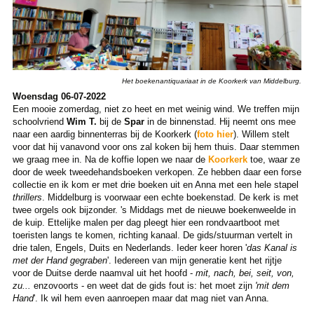
Het boekenantiquariaat in de Koorkerk van Middelburg.
Woensdag 06-07-2022
Een mooie zomerdag, niet zo heet en met weinig wind. We treffen mijn
schoolvriend
Wim T.
bij de
Spar
in de binnenstad. Hij neemt ons mee
naar een aardig binnenterras bij de Koorkerk (
foto hier
). Willem stelt
voor dat hij vanavond voor ons zal koken bij hem thuis. Daar stemmen
we graag mee in. Na de koffie lopen we naar de
Koorkerk
toe, waar ze
door de week tweedehandsboeken verkopen. Ze hebben daar een forse
collectie en ik kom er met drie boeken uit en Anna met een hele stapel
thrillers
. Middelburg is voorwaar een echte boekenstad. De kerk is met
twee orgels ook bijzonder. 's Middags met de nieuwe boekenweelde in
de kuip. Ettelijke malen per dag pleegt hier een rondvaartboot met
toeristen langs te komen, richting kanaal. De gids/stuurman vertelt in
drie talen, Engels, Duits en Nederlands. Ieder keer horen '
das Kanal is
met der Hand gegraben
'. Iedereen van mijn generatie kent het rijtje
voor de Duitse derde naamval uit het hoofd -
mit, nach, bei, seit, von,
zu...
enzovoorts - en weet dat de gids fout is: het moet zijn
'mit dem
Hand
'. Ik wil hem even aanroepen maar dat mag niet van Anna.