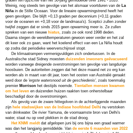
graden ten opzichte van het 30-jarig gemiddelde over 1991 - 2020.
Weinig, nog steeds ten gevolge van het alsmaar voortduren van de
La
Niña
in de Stille Oceaan. Voor de lineaire opwarmingstrend heeft het
geen gevolgen. Die blijft +0,13 graden per decennium (+0,11 graden
voor de oceanen en +0,18 voor de landmasa's). Sceptici zullen zonder
twijfel zeggen dat er sinds 2015 geen opwarming meer is. Ze zullen
spreken van een nieuwe
hiatus
, zoals ze ook rond 1998 deden.
Daarna stegen de wereldtemperaturen gewoon weer verder en het zal
dit keer ook zo gaan, want het koelend effect van een La Niña houdt
op zodra dat periodieke weerverschijnsel stopt.
De klimaatrampen vermenigvuldigen zich ondertussen. In de
Australische stad Sidney moesten
duizenden inwoners geëvacueerd
worden vanwege dreigende overstromingen ten gevolge van langdurige
hoosbuien. De autoriteiten zeggen dat het deze maand net zo erg kan
worden als in maart van dit jaar, toen het oosten van Australië geraakt
werd door de
'ergste watersnood uit de geschiedenis'
, zoals toenmalig
premier
Morrison
het destijds noemde.
Tientallen mensen kwamen
om het leven
en duizenden huizen raakten toen onherstelbaar
beschadigd door de overstromingen.
Als gevolg van de zware hittegolven in de achterliggende maanden
zijn
hele stadswijken van de Indiase hoofdstad Delh
i nu verstoken
van drinkwater. De rivier Yamuna, de voornaamste bron van Delhi's
water, staat nu op veel plekken in de stad droog.
Het KNMI meldt
dat afgelopen juni bij ons bijna een graad warmer
was dan het langjarig gemiddelde. Van
de eerste 6 maanden van 2022