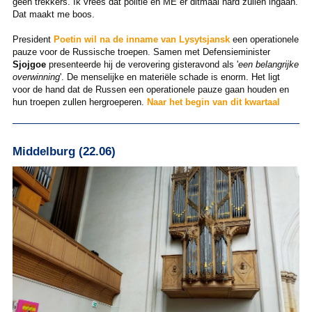
geen trekkers. Ik vrees dat politie en ME er ditmaal hard zullen ingaan.
Dat maakt me boos.
President
Poetin wil na de inname van Lysytsjansk
een operationele
pauze voor de Russische troepen. Samen met Defensieminister
Sjojgoe
presenteerde hij de verovering gisteravond als '
een belangrijke
overwinning
'. De menselijke en materiële schade is enorm. Het ligt
voor de hand dat de Russen een operationele pauze gaan houden en
hun troepen zullen hergroeperen.
Naar het begin van dit kwartaal
Middelburg (22.06)