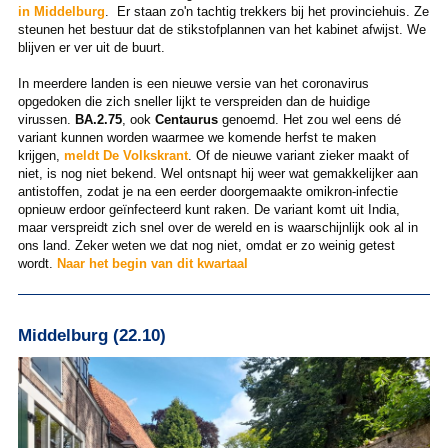
in Middelburg
. Er staan zo'n tachtig trekkers bij het provinciehuis. Ze
steunen het bestuur dat de stikstofplannen van het kabinet afwijst. We
blijven er ver uit de buurt.
In meerdere landen is een nieuwe versie van het coronavirus
opgedoken die zich sneller lijkt te verspreiden dan de huidige
virussen.
BA.2.75
, ook
Centaurus
genoemd. Het zou wel eens dé
variant kunnen worden waarmee we komende herfst te maken
krijgen,
meldt De Volkskrant
. Of de nieuwe variant zieker maakt of
niet, is nog niet bekend. Wel ontsnapt hij weer wat gemakkelijker aan
antistoffen, zodat je na een eerder doorgemaakte omikron-infectie
opnieuw erdoor geïnfecteerd kunt raken. De variant komt uit India,
maar verspreidt zich snel over de wereld en is waarschijnlijk ook al in
ons land. Zeker weten we dat nog niet, omdat er zo weinig getest
wordt.
Naar het begin van dit kwartaal
Middelburg (22.10)