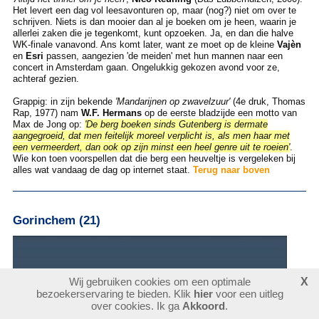
Het levert een dag vol leesavonturen op, maar (nog?) niet om over te
schrijven. Niets is dan mooier dan al je boeken om je heen, waarin je
allerlei zaken die je tegenkomt, kunt opzoeken. Ja, en dan die halve
WK-finale vanavond. Ans komt later, want ze moet op de kleine
Vajèn
en
Esri
passen, aangezien 'de meiden' met hun mannen naar een
concert in Amsterdam gaan. Ongelukkig gekozen avond voor ze,
achteraf gezien.
Grappig: in zijn bekende
'Mandarijnen op zwavelzuur'
(4e druk, Thomas
Rap, 1977) nam
W.F. Hermans
op de eerste bladzijde een motto van
Max de Jong op:
'De berg boeken sinds Gutenberg is dermate
aangegroeid, dat men feitelijk moreel verplicht is, als men haar met
een vermeerdert, dan ook op zijn minst een heel genre uit te roeien'
.
Wie kon toen voorspellen dat die berg een heuveltje is vergeleken bij
alles wat vandaag de dag op internet staat.
Terug naar boven
Gorinchem (21)
Wij gebruiken cookies om een optimale
X
bezoekerservaring te bieden. Klik
hier
voor een uitleg
over cookies. Ik ga
Akkoord
.