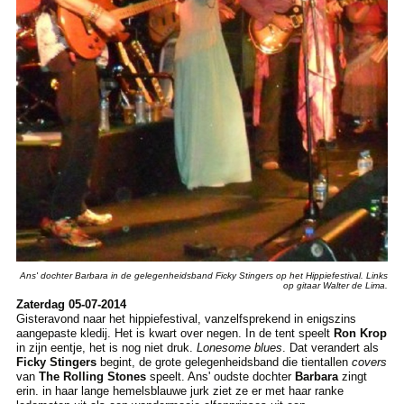
Ans' dochter Barbara in de gelegenheidsband Ficky Stingers op het Hippiefestival. Links
op gitaar Walter de Lima.
Zaterdag 05-07-2014
Gisteravond naar het hippiefestival, vanzelfsprekend in enigszins
aangepaste kledij. Het is kwart over negen. In de tent speelt
Ron Krop
in zijn eentje, het is nog niet druk.
Lonesome blues
. Dat verandert als
Ficky Stingers
begint, de grote gelegenheidsband die tientallen
covers
van
The Rolling Stones
speelt. Ans' oudste dochter
Barbara
zingt
erin. in haar lange hemelsblauwe jurk ziet ze er met haar ranke