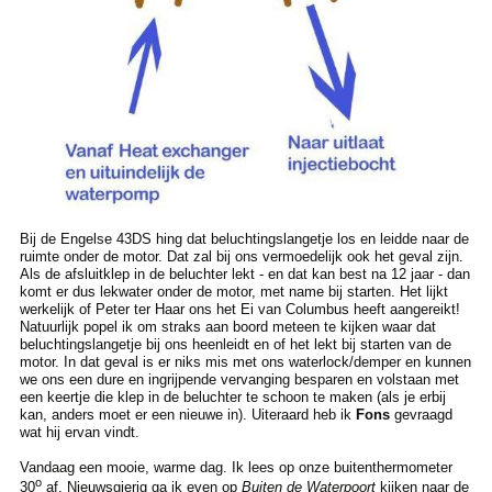
Bij de Engelse 43DS hing dat beluchtingslangetje los en leidde naar de
ruimte onder de motor. Dat zal bij ons vermoedelijk ook het geval zijn.
Als de afsluitklep in de beluchter lekt - en dat kan best na 12 jaar - dan
komt er dus lekwater onder de motor, met name bij starten. Het lijkt
werkelijk of Peter ter Haar ons het Ei van Columbus heeft aangereikt!
Natuurlijk popel ik om straks aan boord meteen te kijken waar dat
beluchtingslangetje bij ons heenleidt en of het lekt bij starten van de
motor. In dat geval is er niks mis met ons waterlock/demper en kunnen
we ons een dure en ingrijpende vervanging besparen en volstaan met
een keertje die klep in de beluchter te schoon te maken (als je erbij
kan, anders moet er een nieuwe in). Uiteraard heb ik
Fons
gevraagd
wat hij ervan vindt.
Vandaag een mooie, warme dag. Ik lees op onze buitenthermometer
o
30
af. Nieuwsgierig ga ik even op
Buiten de Waterpoort
kijken naar de