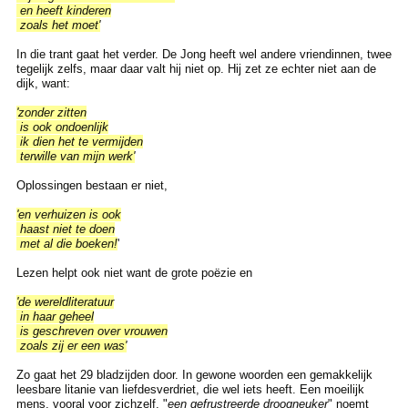
en heeft kinderen
zoals het moet'
In die trant gaat het verder. De Jong heeft wel andere vriendinnen, twee
tegelijk zelfs, maar daar valt hij niet op. Hij zet ze echter niet aan de
dijk, want:
'zonder zitten
is ook ondoenlijk
ik dien het te vermijden
terwille van mijn werk'
Oplossingen bestaan er niet,
'en verhuizen is ook
haast niet te doen
met al die boeken!
'
Lezen helpt ook niet want de grote poëzie en
'de wereldliteratuur
in haar geheel
is geschreven over vrouwen
zoals zij er een was'
Zo gaat het 29 bladzijden door. In gewone woorden een gemakkelijk
leesbare litanie van liefdesverdriet, die wel iets heeft. Een moeilijk
mens, vooral voor zichzelf, "
een gefrustreerde droogneuker
" noemt