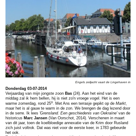
Engels zeiljacht vaart de Lingehaven in
Donderdag 03-07-2014
Verjaardag van mijn jongste zoon
Bas
(24). Aan het eind van de
middag zal ik hem bellen, hij is niet zo'n vroege vogel. Het is een
o
warme zomerdag, rond 25
. Met Ans een terrasje gepikt op de
Markt
,
maar het is al gauw te warm in de zon. We brengen de dag lezend door
in de serre. Ik lees
'Grensland. Een geschiedenis van Oekraïne'
van de
historicus
Marc Jansen
(Van Oorschot, 2014). Verschenen in maart
van dit jaar, toen de koelbloedige annexatie van de Krim door Rusland
zich juist voltrok. Dat was niet voor de eerste keer, in 1783 gebeurde
het ook.