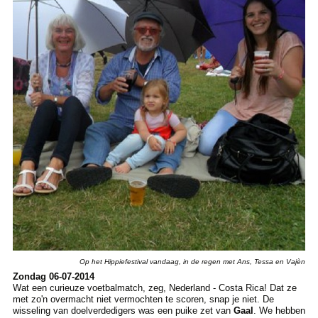
Op het Hippiefestival vandaag, in de regen met Ans, Tessa en Vajèn
Zondag 06-07-2014
Wat een curieuze voetbalmatch, zeg, Nederland - Costa Rica! Dat ze
met zo'n overmacht niet vermochten te scoren, snap je niet. De
wisseling van doelverdedigers was een puike zet van
Gaal
. We hebben