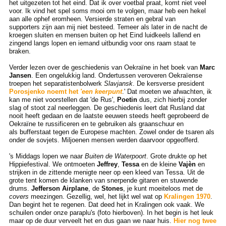
het uitgezeten tot het eind. Dat ik over voetbal praat, komt niet veel
voor. Ik vind het spel soms mooi om te volgen, maar heb een hekel
aan alle ophef eromheen. Versierde straten en gebral van
supporters zijn aan mij niet besteed. Temeer als later in de nacht de
kroegen sluiten en mensen buiten op het Eind luidkeels lallend en
zingend langs lopen en iemand uitbundig voor ons raam staat te
braken.
Verder lezen over de geschiedenis van Oekraïne in het boek van
Marc
Jansen
. Een ongelukkig land. Ondertussen veroveren Oekraïense
troepen het separatistenbolwerk
Slavjansk
. De kersverse president
Porosjenko noemt het
'een keerpunt
.' Dat moeten we afwachten, ik
kan me niet voorstellen dat 'de Rus',
Poetin
dus, zich hierbij zonder
slag of stoot zal neerleggen. De geschiedenis leert dat Rusland dat
nooit heeft gedaan en de laatste eeuwen steeds heeft geprobeerd de
Oekraïne te russificeren en te gebruiken als graanschuur en
als bufferstaat tegen de Europese machten. Zowel onder de tsaren als
onder de sovjets. Miljoenen mensen werden daarvoor opgeofferd.
's Middags lopen we naar
Buiten de Waterpoort
. Grote drukte op het
Hippiefestival. We ontmoeten
Jeffrey
,
Tessa
en de kleine
Vajèn
en
strijken in de zittende menigte neer op een kleed van Tessa. Uit de
grote tent komen de klanken van snerpende gitaren en stuwende
drums.
Jefferson Airplane
, de
Stones
, je kunt moeiteloos met de
covers
meezingen. Gezellig, wel, het lijkt wel wat op
Kralingen 1970
.
Dan begint het te regenen. Dat deed het in Kralingen ook vaak. We
schuilen onder onze paraplu's (foto hierboven). In het begin is het leuk
maar op de duur verveelt het en dus gaan we naar huis.
Hier nog twee