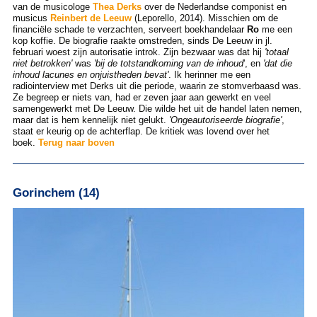
van de musicologe
Thea Derks
over de Nederlandse componist en
musicus
Reinbert de Leeuw
(Leporello, 2014). Misschien om de
financiële schade te verzachten, serveert boekhandelaar
Ro
me een
kop koffie. De biografie raakte omstreden, sinds De Leeuw in jl.
februari woest zijn autorisatie introk. Zijn bezwaar was dat hij
'totaal
niet betrokken'
was
'bij de totstandkoming van de
inhoud
', en
'dat die
inhoud lacunes en onjuistheden bevat'
. Ik herinner me een
radiointerview met Derks uit die periode, waarin ze stomverbaasd was.
Ze begreep er niets van, had er zeven jaar aan gewerkt en veel
samengewerkt met De Leeuw. Die wilde het uit de handel laten nemen,
maar dat is hem kennelijk niet gelukt.
'Ongeautoriseerde biografie'
,
staat er keurig op de achterflap. De kritiek was lovend over het
boek.
Terug naar boven
Gorinchem (14)