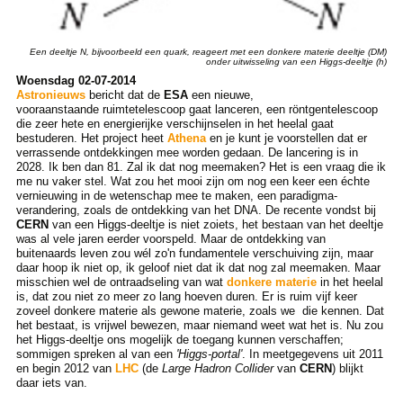
Een deeltje N, bijvoorbeeld een quark, reageert met een donkere materie deeltje (DM)
onder uitwisseling van een Higgs-deeltje (h)
Woensdag 02-07-2014
Astronieuws
bericht dat de
ESA
een nieuwe,
vooraanstaande ruimtetelescoop gaat lanceren, een röntgentelescoop
die zeer hete en energierijke verschijnselen in het heelal gaat
bestuderen. Het project heet
Athena
en je kunt je voorstellen dat er
verrassende ontdekkingen mee worden gedaan. De lancering is in
2028. Ik ben dan 81. Zal ik dat nog meemaken? Het is een vraag die ik
me nu vaker stel. Wat zou het mooi zijn om nog een keer een échte
vernieuwing in de wetenschap mee te maken, een paradigma-
verandering, zoals de ontdekking van het DNA. De recente vondst bij
CERN
van een Higgs-deeltje is niet zoiets, het bestaan van het deeltje
was al vele jaren eerder voorspeld. Maar de ontdekking van
buitenaards leven zou wél zo'n fundamentele verschuiving zijn, maar
daar hoop ik niet op, ik geloof niet dat ik dat nog zal meemaken. Maar
misschien wel de ontraadseling van wat
donkere materie
in het heelal
is, dat zou niet zo meer zo lang hoeven duren. Er is ruim vijf keer
zoveel donkere materie als gewone materie, zoals we die kennen. Dat
het bestaat, is vrijwel bewezen, maar niemand weet wat het is. Nu zou
het Higgs-deeltje ons mogelijk de toegang kunnen verschaffen;
sommigen spreken al van een
'Higgs-portal'
. In meetgegevens uit 2011
en begin 2012 van
LHC
(de
Large Hadron Collider
van
CERN
) blijkt
daar iets van.