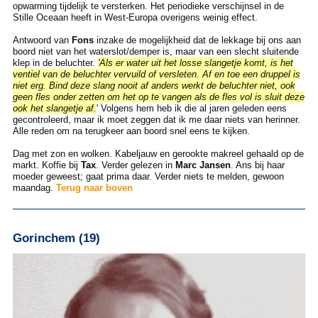
opwarming tijdelijk te versterken. Het periodieke verschijnsel in de
Stille Oceaan heeft in West-Europa overigens weinig effect.
Antwoord van
Fons
inzake de mogelijkheid dat de lekkage bij ons aan
boord niet van het waterslot/demper is, maar van een slecht sluitende
klep in de beluchter.
'Als er water uit het losse slangetje komt, is het
ventiel van de beluchter vervuild of versleten. Af en toe een druppel is
niet erg. Bind deze slang nooit af anders werkt de beluchter niet, ook
geen fles onder zetten om het op te vangen als de fles vol is sluit deze
ook het slangetje af.
' Volgens hem heb ik die al jaren geleden eens
gecontroleerd, maar ik moet zeggen dat ik me daar niets van herinner.
Alle reden om na terugkeer aan boord snel eens te kijken.
Dag met zon en wolken. Kabeljauw en gerookte makreel gehaald op de
markt. Koffie bij
Tax
. Verder gelezen in
Marc Jansen
. Ans bij haar
moeder geweest; gaat prima daar. Verder niets te melden, gewoon
maandag.
Terug naar boven
Gorinchem (19)