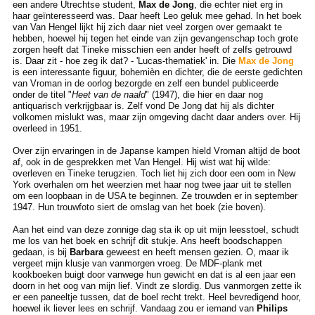
een andere Utrechtse student,
Max de Jong
, die echter niet erg in
haar geïnteresseerd was. Daar heeft Leo geluk mee gehad. In het boek
van Van Hengel lijkt hij zich daar niet veel zorgen over gemaakt te
hebben, hoewel hij tegen het einde van zijn gevangenschap toch grote
zorgen heeft dat Tineke misschien een ander heeft of zelfs getrouwd
is. Daar zit - hoe zeg ik dat? - 'Lucas-thematiek' in. Die
Max de Jong
is een interessante figuur, bohemièn en dichter, die de eerste gedichten
van Vroman in de oorlog bezorgde en zelf een bundel publiceerde
onder de titel "
Heet van de naald
" (1947), die hier en daar nog
antiquarisch verkrijgbaar is. Zelf vond De Jong dat hij als dichter
volkomen mislukt was, maar zijn omgeving dacht daar anders over. Hij
overleed in 1951.
Over zijn ervaringen in de Japanse kampen hield Vroman altijd de boot
af, ook in de gesprekken met Van Hengel. Hij wist wat hij wilde:
overleven en Tineke terugzien. Toch liet hij zich door een oom in New
York overhalen om het weerzien met haar nog twee jaar uit te stellen
om een loopbaan in de USA te beginnen. Ze trouwden er in september
1947. Hun trouwfoto siert de omslag van het boek (zie boven).
Aan het eind van deze zonnige dag sta ik op uit mijn leesstoel, schudt
me los van het boek en schrijf dit stukje. Ans heeft boodschappen
gedaan, is bij
Barbara
geweest en heeft mensen gezien. O, maar ik
vergeet mijn klusje van vanmorgen vroeg. De MDF-plank met
kookboeken buigt door vanwege hun gewicht en dat is al een jaar een
doorn in het oog van mijn lief. Vindt ze slordig. Dus vanmorgen zette ik
er een paneeltje tussen, dat de boel recht trekt. Heel bevredigend hoor,
hoewel ik liever lees en schrijf. Vandaag zou er iemand van
Philips