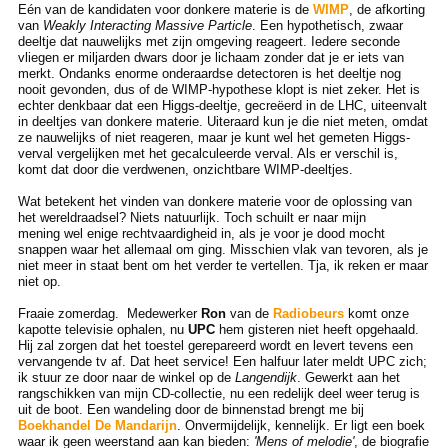
Eén van de kandidaten voor donkere materie is de
WIMP
, de afkorting
van
Weakly Interacting Massive Particle
. Een hypothetisch, zwaar
deeltje dat nauwelijks met zijn omgeving reageert. Iedere seconde
vliegen er miljarden dwars door je lichaam zonder dat je er iets van
merkt. Ondanks enorme onderaardse detectoren is het deeltje nog
nooit gevonden, dus of de WIMP-hypothese klopt is niet zeker. Het is
echter denkbaar dat een Higgs-deeltje, gecreëerd in de LHC, uiteenvalt
in deeltjes van donkere materie. Uiteraard kun je die niet meten, omdat
ze nauwelijks of niet reageren, maar je kunt wel het gemeten Higgs-
verval vergelijken met het gecalculeerde verval. Als er verschil is,
komt dat door die verdwenen, onzichtbare WIMP-deeltjes.
Wat betekent het vinden van donkere materie voor de oplossing van
het wereldraadsel? Niets natuurlijk. Toch schuilt er naar mijn
mening wel enige rechtvaardigheid in, als je voor je dood mocht
snappen waar het allemaal om ging. Misschien vlak van tevoren, als je
niet meer in staat bent om het verder te vertellen. Tja, ik reken er maar
niet op.
Fraaie zomerdag. Medewerker
Ron
van de
Radiobeurs
komt onze
kapotte televisie ophalen, nu
UPC
hem gisteren niet heeft opgehaald.
Hij zal zorgen dat het toestel gerepareerd wordt en levert tevens een
vervangende tv af. Dat heet service! Een halfuur later meldt UPC zich;
ik stuur ze door naar de winkel op de
Langendijk
. Gewerkt aan het
rangschikken van mijn CD-collectie, nu een redelijk deel weer terug is
uit de boot. Een wandeling door de binnenstad brengt me bij
Boekhandel De Mandarijn
. Onvermijdelijk, kennelijk. Er ligt een boek
waar ik geen weerstand aan kan bieden:
'Mens of melodie'
, de biografie