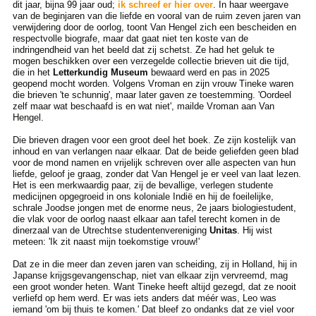
dit jaar, bijna 99 jaar oud;
ik schreef er hier over
. In haar weergave
van de beginjaren van die liefde en vooral van de ruim zeven jaren van
verwijdering door de oorlog, toont Van Hengel zich een bescheiden en
respectvolle biografe, maar dat gaat niet ten koste van de
indringendheid van het beeld dat zij schetst. Ze had het geluk te
mogen beschikken over een verzegelde collectie brieven uit die tijd,
die in het
Letterkundig Museum
bewaard werd en pas in 2025
geopend mocht worden. Volgens Vroman en zijn vrouw Tineke waren
die brieven 'te schunnig', maar later gaven ze toestemming. 'Oordeel
zelf maar wat beschaafd is en wat niet', mailde Vroman aan Van
Hengel.
Die brieven dragen voor een groot deel het boek. Ze zijn kostelijk van
inhoud en van verlangen naar elkaar. Dat de beide geliefden geen blad
voor de mond namen en vrijelijk schreven over alle aspecten van hun
liefde, geloof je graag, zonder dat Van Hengel je er veel van laat lezen.
Het is een merkwaardig paar, zij de bevallige, verlegen studente
medicijnen opgegroeid in ons koloniale Indië en hij de foeilelijke,
schrale Joodse jongen met de enorme neus, 2e jaars biologiestudent,
die vlak voor de oorlog naast elkaar aan tafel terecht komen in de
dinerzaal van de Utrechtse studentenvereniging
Unitas
. Hij wist
meteen: 'Ik zit naast mijn toekomstige vrouw!'
Dat ze in die meer dan zeven jaren van scheiding, zij in Holland, hij in
Japanse krijgsgevangenschap, niet van elkaar zijn vervreemd, mag
een groot wonder heten. Want Tineke heeft altijd gezegd, dat ze nooit
verliefd op hem werd. Er was iets anders dat méér was, Leo was
iemand 'om bij thuis te komen.' Dat bleef zo ondanks dat ze viel voor