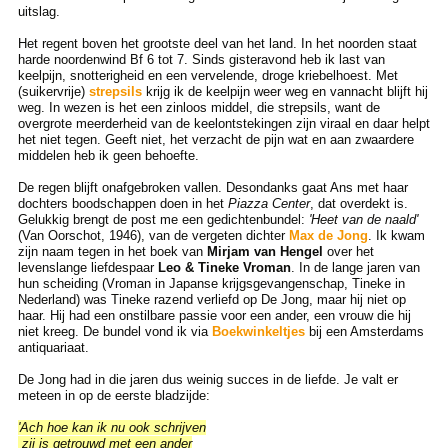
uitslag.
Het regent boven het grootste deel van het land. In het noorden staat
harde noordenwind Bf 6 tot 7. Sinds gisteravond heb ik last van
keelpijn, snotterigheid en een vervelende, droge kriebelhoest. Met
(suikervrije)
strepsils
krijg ik de keelpijn weer weg en vannacht blijft hij
weg. In wezen is het een zinloos middel, die strepsils, want de
overgrote meerderheid van de keelontstekingen zijn viraal en daar helpt
het niet tegen. Geeft niet, het verzacht de pijn wat en aan zwaardere
middelen heb ik geen behoefte.
De regen blijft onafgebroken vallen. Desondanks gaat Ans met haar
dochters boodschappen doen in het
Piazza Center
, dat overdekt is.
Gelukkig brengt de post me een gedichtenbundel:
'Heet van de naald'
(Van Oorschot, 1946), van de vergeten dichter
Max de Jong
. Ik kwam
zijn naam tegen in het boek van
Mirjam van Hengel
over het
levenslange liefdespaar
Leo & Tineke Vroman
. In de lange jaren van
hun scheiding (Vroman in Japanse krijgsgevangenschap, Tineke in
Nederland) was Tineke razend verliefd op De Jong, maar hij niet op
haar. Hij had een onstilbare passie voor een ander, een vrouw die hij
niet kreeg. De bundel vond ik via
Boekwinkeltjes
bij een Amsterdams
antiquariaat.
De Jong had in die jaren dus weinig succes in de liefde. Je valt er
meteen in op de eerste bladzijde:
'Ach hoe kan ik nu ook schrijven
zij is getrouwd met een ander