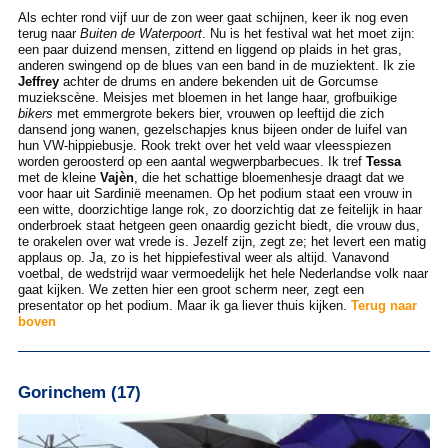
Als echter rond vijf uur de zon weer gaat schijnen, keer ik nog even
terug naar
Buiten de Waterpoort
. Nu is het festival wat het moet zijn:
een paar duizend mensen, zittend en liggend op plaids in het gras,
anderen swingend op de blues van een band in de muziektent. Ik zie
Jeffrey
achter de drums en andere bekenden uit de Gorcumse
muziekscène. Meisjes met bloemen in het lange haar, grofbuikige
bikers
met emmergrote bekers bier, vrouwen op leeftijd die zich
dansend jong wanen, gezelschapjes knus bijeen onder de luifel van
hun VW-hippiebusje. Rook trekt over het veld waar vleesspiezen
worden geroosterd op een aantal wegwerpbarbecues. Ik tref
Tessa
met de kleine
Vajèn
, die het schattige bloemenhesje draagt dat we
voor haar uit Sardinië meenamen. Op het podium staat een vrouw in
een witte, doorzichtige lange rok, zo doorzichtig dat ze feitelijk in haar
onderbroek staat hetgeen geen onaardig gezicht biedt, die vrouw dus,
te orakelen over wat vrede is. Jezelf zijn, zegt ze; het levert een matig
applaus op. Ja, zo is het hippiefestival weer als altijd. Vanavond
voetbal, de wedstrijd waar vermoedelijk het hele Nederlandse volk naar
gaat kijken. We zetten hier een groot scherm neer, zegt een
presentator op het podium. Maar ik ga liever thuis kijken.
Terug naar
boven
Gorinchem (17)