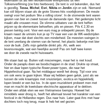
ledematen uit als een wondermooie elfenprinses uit een
Tolkienverfilming (zie foto hierboven). De tent is vol bekenden, dus het
is gezellig.
Tessa
,
Michel
,
Esri
,
Nikita
en
Jordin
zijn er ook. Niemand
kan stil blijven staan als de grote Stones-hits voorbijkomen. De meute
swingt voor het podium
'like a rolling stone
'. In de stomende tent waren
geuren van bier en zweet tussen de dansende rijen. Het gedempte licht
maakt alle vrouwen mooi. De slimme uitbaters van de tent heffen
prijzen op de elementaire behoeften, pils en piesen. Pils € 2,30 en
piesen twintig cent. Voor een euro mag je onbeperkt piesen. Bij de
kraam naast de urinoirs kun je op TV naar een van de WK-wedstrijden
kijken, maar dat doet slechts een minderheid. De meesten swingen in
de tent urenlang de sterren van de hemel, het plastic bekertje met bier
voor de buik. Zelfs mijn geliefde drinkt pils. Ah, welk een
levensvreugde, wat een heerlijke avond! Pas om half twee keren
we door de zwoele nacht huiswaarts.
We staan laat op. Buiten valt miezerregen, maar het is niet koud.
Onder de paraplu doen we boodschappen in de stad. Drukte op straat,
hier en daar lopen typische
flower-power
types, die naar het
Hippiefestival gaan. Na het middaguur wordt het droog. Tijd voor ons
om ook eens te gaan kijken. Maar wij hebben geen geluk, juist als we
tussen de vele kraampjes met snuisterijen, exotica en hippiekledij
lopen breekt er een bui los. In de open muziektent probeert men met
man en macht de kwetsbare electrische apparatuur af te dekken.
Onder een afdak eten we een Vietnamese loempia. Hoewel het
inmiddels weer droog is, heeft het allemaal teveel het karakter van een
festival in de Hollandse regen. Dus naar huis. Later gaat Ans met haar
dochters toch nog terug, maar ik heb het wel gezien.