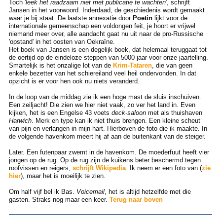
Toch
'leek het raadzaam niet met publicatie te wachten'
, schrijft
Jansen in het voorwoord. Inderdaad, de geschiedenis wordt gemaakt
waar je bij staat. De laatste annexatie door
Poetin
lijkt voor de
internationale gemeenschap een voldongen feit, je hoort er vrijwel
niemand meer over, alle aandacht gaat nu uit naar de pro-Russische
'opstand' in het oosten van Oekraïne.
Het boek van Jansen is een degelijk boek, dat helemaal teruggaat tot
de oertijd op de eindeloze steppen van 5000 jaar voor onze jaartelling.
Smartelijk is het onzalige lot van de
Krim-Tataren
, die van geen
enkele bezetter van het schiereiland veel heil ondervonden. In dat
opzicht is er voor hen ook nu niets veranderd.
In de loop van de middag zie ik een hoge mast de sluis inschuiven.
Een zeiljacht! Die zien we hier niet vaak, zo ver het land in. Even
kijken, het is een Engelse 43 voets
deck-saloon
met als thuishaven
Harwich
. Merk en type kan ik niet thuis brengen. Een kleine scheut
van pijn en verlangen in mijn hart. Hierboven de foto die ik maakte. In
de volgende havenkom meert hij af aan de buitenkant van de steiger.
Later. Een futenpaar zwemt in de havenkom. De moederfuut heeft vier
jongen op de rug. Op de rug zijn de kuikens beter beschermd tegen
roofvissen en reigers,
schrijft Wikipedia
. Ik neem er een foto van (
zie
hier
), maar het is moeilijk te zien.
Om half vijf bel ik Bas.
Voicemail
, het is altijd hetzelfde met die
gasten. Straks nog maar een keer.
Terug naar boven