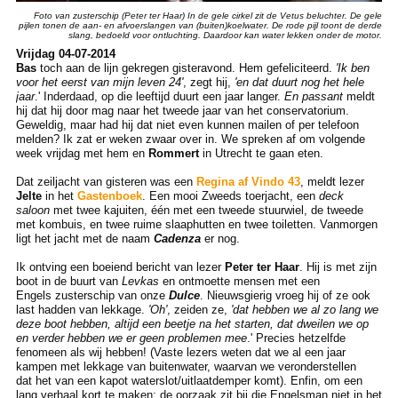
Foto van zusterschip (Peter ter Haar) In de gele cirkel zit de Vetus beluchter. De gele
pijlen tonen de aan- en afvoerslangen van (buiten)koelwater. De rode pijl toont de derde
slang, bedoeld voor ontluchting. Daardoor kan water lekken onder de motor.
Vrijdag 04-07-2014
Bas
toch aan de lijn gekregen gisteravond. Hem gefeliciteerd.
'Ik ben
voor het eerst van mijn leven 24'
, zegt hij,
'en dat duurt nog het hele
jaar
.' Inderdaad, op die leeftijd duurt een jaar langer.
En passant
meldt
hij dat hij door mag naar het tweede jaar van het conservatorium.
Geweldig, maar had hij dat niet even kunnen mailen of per telefoon
melden? Ik zat er weken zwaar over in. We spreken af om volgende
week vrijdag met hem en
Rommert
in Utrecht te gaan eten.
Dat zeiljacht van gisteren was een
Regina af Vindo 43
, meldt lezer
Jelte
in het
Gastenboek
. Een mooi Zweeds toerjacht, een
deck
saloon
met twee kajuiten, één met een tweede stuurwiel, de tweede
met kombuis, en twee ruime slaaphutten en twee toiletten. Vanmorgen
ligt het jacht met de naam
Cadenza
er nog.
Ik ontving een boeiend bericht van lezer
Peter ter Haar
. Hij is met zijn
boot in de buurt van
Levkas
en ontmoette mensen met een
Engels zusterschip van onze
Dulce
. Nieuwsgierig vroeg hij of ze ook
last hadden van lekkage.
'Oh'
, zeiden ze,
'dat hebben we al zo lang we
deze boot hebben, altijd een beetje na het starten, dat dweilen we op
en verder hebben we er geen problemen mee
.' Precies hetzelfde
fenomeen als wij hebben! (Vaste lezers weten dat we al een jaar
kampen met lekkage van buitenwater, waarvan we veronderstellen
dat het van een kapot waterslot/uitlaatdemper komt). Enfin, om een
lang verhaal kort te maken: de oorzaak zit bij die Engelsman niet in het