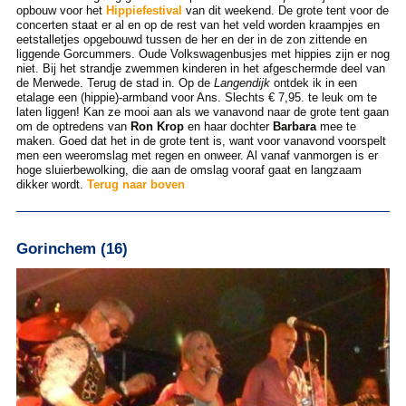
opbouw voor het
Hippiefestival
van dit weekend. De grote tent voor de
concerten staat er al en op de rest van het veld worden kraampjes en
eetstalletjes opgebouwd tussen de her en der in de zon zittende en
liggende Gorcummers. Oude Volkswagenbusjes met hippies zijn er nog
niet. Bij het strandje zwemmen kinderen in het afgeschermde deel van
de Merwede. Terug de stad in. Op de
Langendijk
ontdek ik in een
etalage een (hippie)-armband voor Ans. Slechts € 7,95. te leuk om te
laten liggen! Kan ze mooi aan als we vanavond naar de grote tent gaan
om de optredens van
Ron Krop
en haar dochter
Barbara
mee te
maken. Goed dat het in de grote tent is, want voor vanavond voorspelt
men een weeromslag met regen en onweer. Al vanaf vanmorgen is er
hoge sluierbewolking, die aan de omslag vooraf gaat en langzaam
dikker wordt.
Terug naar boven
Gorinchem (16)