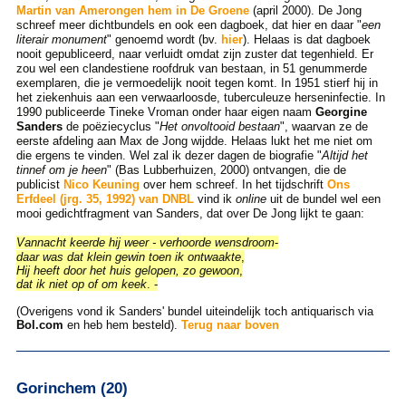
Martin van Amerongen hem in De Groene
(april 2000). De Jong
schreef meer dichtbundels en ook een dagboek, dat hier en daar "
een
literair monument
" genoemd wordt (bv.
hier
). Helaas is dat dagboek
nooit gepubliceerd, naar verluidt omdat zijn zuster dat tegenhield. Er
zou wel een clandestiene roofdruk van bestaan, in 51 genummerde
exemplaren, die je vermoedelijk nooit tegen komt. In 1951 stierf hij in
het ziekenhuis aan een verwaarloosde, tuberculeuze herseninfectie. In
1990 publiceerde Tineke Vroman onder haar eigen naam
Georgine
Sanders
de poëziecyclus "
Het onvoltooid bestaan
", waarvan ze de
eerste afdeling aan Max de Jong wijdde. Helaas lukt het me niet om
die ergens te vinden. Wel zal ik dezer dagen de biografie "
Altijd het
tinnef om je heen
" (Bas Lubberhuizen, 2000) ontvangen, die de
publicist
Nico Keuning
over hem schreef. In het tijdschrift
Ons
Erfdeel (jrg. 35, 1992) van DNBL
vind ik
online
uit de bundel wel een
mooi gedichtfragment van Sanders, dat over De Jong lijkt te gaan:
Vannacht keerde hij weer - verhoorde wensdroom
-
daar was dat klein gewin toen ik ontwaakte
,
Hij heeft door het huis gelopen, zo gewoon
,
dat ik niet op of om keek
. -
(Overigens vond ik Sanders' bundel uiteindelijk toch antiquarisch via
Bol.com
en heb hem besteld).
Terug naar boven
Gorinchem (20)