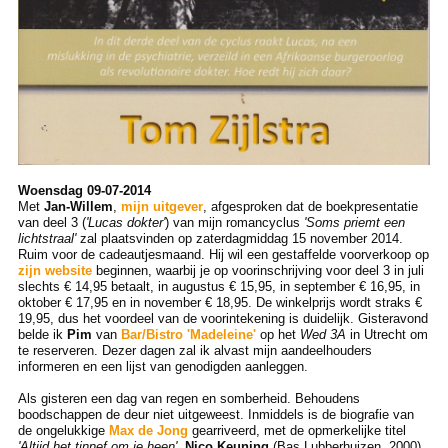
Woensdag 09-07-2014
Met
Jan-Willem
,
mijn uitgever
, afgesproken dat de boekpresentatie
van deel 3 (
'Lucas dokter'
) van mijn romancyclus
'Soms priemt een
lichtstraal'
zal plaatsvinden op zaterdagmiddag 15 november 2014.
Ruim voor de cadeautjesmaand. Hij wil een gestaffelde voorverkoop op
zijn website
beginnen, waarbij je op voorinschrijving voor deel 3 in juli
slechts € 14,95 betaalt, in augustus € 15,95, in september € 16,95, in
oktober € 17,95 en in november € 18,95. De winkelprijs wordt straks €
19,95, dus het voordeel van de voorintekening is duidelijk. Gisteravond
belde ik
Pim
van
Bar/Bistro 'Madeleine'
op het
Wed 3A
in Utrecht om
te reserveren. Dezer dagen zal ik alvast mijn aandeelhouders
informeren en een lijst van genodigden aanleggen.
Als gisteren een dag van regen en somberheid. Behoudens
boodschappen de deur niet uitgeweest. Inmiddels is de biografie van
de ongelukkige
Max de Jong
gearriveerd, met de opmerkelijke titel
'Altijd het tinnef om je heen'
,
Nico Keuning
(Bas Lubberhuizen, 2000).