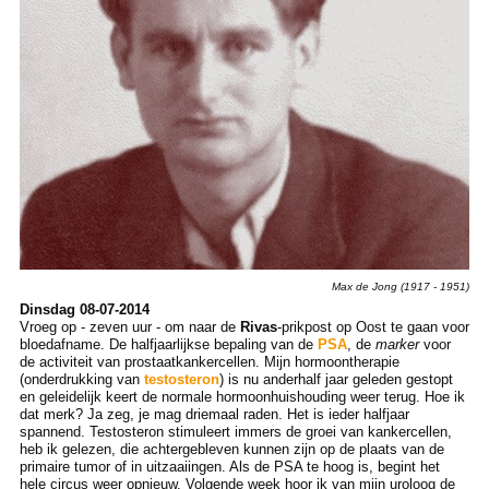
Max de Jong (1917 - 1951)
Dinsdag 08-07-2014
Vroeg op - zeven uur - om naar de
Rivas
-prikpost op Oost te gaan voor
bloedafname. De halfjaarlijkse bepaling van de
PSA
, de
marker
voor
de activiteit van prostaatkankercellen. Mijn hormoontherapie
(onderdrukking van
testosteron
) is nu anderhalf jaar geleden gestopt
en geleidelijk keert de normale hormoonhuishouding weer terug. Hoe ik
dat merk? Ja zeg, je mag driemaal raden. Het is ieder halfjaar
spannend. Testosteron stimuleert immers de groei van kankercellen,
heb ik gelezen, die achtergebleven kunnen zijn op de plaats van de
primaire tumor of in uitzaaiingen. Als de PSA te hoog is, begint het
hele circus weer opnieuw. Volgende week hoor ik van mijn uroloog de