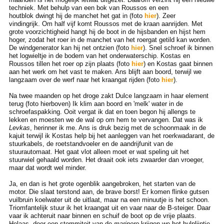
techniek. Met behulp van een bok van Roussos en een
houtblok dwingt hij de manchet het gat in (foto
hier
). Zeer
vindingrijk. Om half vijf komt Roussos met de kraan aanrijden. Met
grote voorzichtigheid hangt hij de boot in de hijsbanden en hijst hem
hoger, zodat het roer in de manchet van het roergat getild kan worden.
De windgenerator kan hij net ontzien (foto
hier
). Snel schroef ik binnen
het logwieltje in de bodem van het onderwaterschip. Kostas en
Roussos tillen het roer op zijn plaats (foto
hier
) en Kostas gaat binnen
aan het werk om het vast te maken. Ans blijft aan boord, terwijl we
langzaam over de werf naar het kraangat rijden (foto
hier
).
Na twee maanden op het droge zakt Dulce langzaam in haar element
terug (foto hierboven) Ik klim aan boord en 'melk' water in de
schroefaspakking. Ooit vergat ik dat en toen begon hij allengs te
lekken en moesten we de wal op om hem te vervangen. Dat was ik
Levkas
, herinner ik me. Ans is druk bezig met de schoonmaak in de
kajuit terwijl ik Kostas help bij het aanleggen van het roerkwadarant, de
stuurkabels, de roetstandvoeler en de aandrijfunit van de
stuurautomaat. Het gaat vlot alleen moet er wat speling uit het
stuurwiel gehaald worden. Het draait ook iets zwaarder dan vroeger,
maar dat wordt wel minder.
Ja, en dan is het grote ogenblik aangebroken, het starten van de
motor. Die slaat terstond aan, de brave borst! Er komen flinke gutsen
vuilbruin koelwater uit de uitlaat, maar na een minuutje is het schoon.
Triomfantelijk stuur ik het kraangat uit en vaar naar de B-steiger. Daar
vaar ik achteruit naar binnen en schuif de boot op de vrije plaats.
Helaas, door een stommiteit van de
marinero
krijgen we het hulplijntje