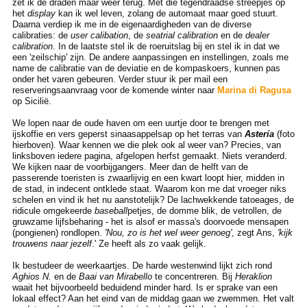
zet ik de draden maar weer terug. Met die tegendraadse streepjes op
het
display
kan ik wel leven, zolang de automaat maar goed stuurt.
Daarna verdiep ik me in de eigenaardigheden van de diverse
calibraties: de
user calibation
, de
seatrial calibration
en de
dealer
calibration
. In de laatste stel ik de roeruitslag bij en stel ik in dat we
een 'zeilschip' zijn. De andere aanpassingen en instellingen, zoals me
name de calibratie van de deviatie en de kompaskoers, kunnen pas
onder het varen gebeuren. Verder stuur ik per mail een
reserveringsaanvraag voor de komende winter naar
Marina di Ragusa
op Sicilië.
We lopen naar de oude haven om een uurtje door te brengen met
ijskoffie en vers geperst sinaasappelsap op het terras van
Astería
(foto
hierboven). Waar kennen we die plek ook al weer van? Precies, van
linksboven iedere pagina, afgelopen herfst gemaakt. Niets veranderd.
We kijken naar de voorbijgangers. Meer dan de helft van de
passerende toeristen is zwaarlijvig en een kwart loopt hier, midden in
de stad, in indecent ontklede staat. Waarom kon me dat vroeger niks
schelen en vind ik het nu aanstotelijk? De lachwekkende tatoeages, de
ridicule omgekeerde
baseball
petjes, de domme blik, de vetrollen, de
gruwzame lijfsbeharing - het is alsof er massa's doorvoede mensapen
(pongienen) rondlopen.
'Nou, zo is het wel weer genoeg'
, zegt Ans,
'kijk
trouwens naar jezelf
.' Ze heeft als zo vaak gelijk.
Ik bestudeer de weerkaartjes. De harde westenwind lijkt zich rond
Aghios N.
en de
Baai van Mirabello
te concentreren. Bij
Heraklion
waait het bijvoorbeeld beduidend minder hard. Is er sprake van een
lokaal effect? Aan het eind van de middag gaan we zwemmen. Het valt