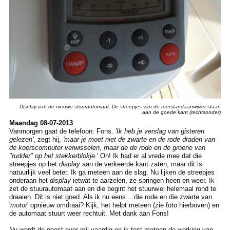
Display van de nieuwe stuurautomaat. De streepjes van de roerstandaanwijzer staan
aan de goede kant (rechtsonder)
Maandag 08-07-2013
Vanmorgen gaat de telefoon: Fons.
'Ik heb je verslag van gisteren
gelezen'
, zegt hij,
'maar je moet niet de zwarte en de rode draden van
de koerscomputer verwisselen, maar de de rode en de groene van
"rudder" op het stekkerblokje.
' Oh! Ik had er al vrede mee dat die
streepjes op het
display
aan de verkeerde kant zaten, maar dit is
natuurlijk veel beter. Ik ga meteen aan de slag. Nu lijken de streepjes
onderaan het
display
ietwat te aarzelen, ze springen heen en weer. Ik
zet de stuurautomaat aan en die begint het stuurwiel helemaal rond te
draaien. Dit is niet goed. Als ik nu eens....die rode en die zwarte van
'
motor
' opnieuw omdraai? Kijk, het helpt meteen (zie foto hierboven) en
de automaat stuurt weer rechtuit. Met dank aan Fons!
Nu wordt de geest over mij vaardig en ik test meteen de werking van