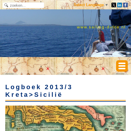
Select Language
▼
www.sailing-dulce.nl
Logboek 2013/3
Kreta>Sicilië