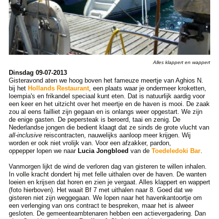
Alles klappert en wappert
Dinsdag 09-07-2013
Gisteravond aten we hoog boven het fameuze meertje van Aghios N.
bij het
Hollands Restaurant
, een plaats waar je ondermeer kroketten,
loempia's en frikandel speciaal kunt eten. Dat is natuurlijk aardig voor
een keer en het uitzicht over het meertje en de haven is mooi. De zaak
zou al eens failliet zijn gegaan en is onlangs weer opgestart. We zijn
de enige gasten. De pepersteak is beroerd, taai en zenig. De
Nederlandse jongen die bedient klaagt dat ze sinds de grote vlucht van
all-inclusive
reiscontracten, nauwelijks aanloop meer krijgen. Wij
worden er ook niet vrolijk van. Voor een afzakker, pardon,
oppepper lopen we naar
Lucia Jongbloed
van de
Toedeledoki Bar
.
Vanmorgen lijkt de wind de verloren dag van gisteren te willen inhalen.
In volle kracht dondert hij met felle uithalen over de haven. De wanten
loeien en krijsen dat horen en zien je vergaat. Alles klappert en wappert
(foto hierboven). Het waait Bf 7 met uithalen naar 8. Goed dat we
gisteren niet zijn weggegaan. We lopen naar het havenkantoortje om
een verlenging van ons contract te bespreken, maar het is alweer
gesloten. De gemeenteambtenaren hebben een actievergadering. Dan