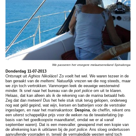
We passeren het vroegere melaatseneiland Spinalonga
Donderdag 11-07-2013
Ontsnapt uit
Aghios Nikoláos
! Zo voelt het wel. We waren tezeer in de
ban geraakt van de
meltemi
. Natuurlijk vrezen we die nog steeds, maar
we zijn toch vertrokken. Vanmorgen leek de eeuwige westenwind
minder. Ik snel naar het bureau van de
port police
om uit te klaren.
Helaas, dat kan alleen als ik de rekening van de marina betaald heb.
Zeg dat dan meteen! Dus het hele stuk stuk terug gelopen, onderweg
nog wat geld gepind, wat wijn, kersen en batterijen voor de verstraler
ingeslagen, en naar het marinakantoor.
Despina
, de cheffin, rekent ons
een uiterst schappelijke prijs voor de weken na de tewaterlating (op
basis van het goedkoopste maandtarief, omdat we er al vanaf
september waren). Dat is een meevaller. gewapend met een kopie van
de afrekening kan ik uitklaren bij de
port police
. Ans sloeg ondertussen
aanvullende voorraden in, terwijl de vermaledijde westen wind toch