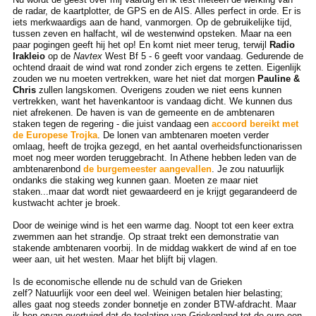
de radar, de kaartplotter, de GPS en de AIS. Alles perfect in orde. Er is
iets merkwaardigs aan de hand, vanmorgen. Op de gebruikelijke tijd,
tussen zeven en halfacht, wil de westenwind opsteken. Maar na een
paar pogingen geeft hij het op! En komt niet meer terug, terwijl
Radio
Irakleio
op de
Navtex
West Bf 5 - 6 geeft voor vandaag. Gedurende de
ochtend draait de wind wat rond zonder zich ergens te zetten. Eigenlijk
zouden we nu moeten vertrekken, ware het niet dat morgen
Pauline &
Chris
zullen langskomen. Overigens zouden we niet eens kunnen
vertrekken, want het havenkantoor is vandaag dicht. We kunnen dus
niet afrekenen. De haven is van de gemeente en de ambtenaren
staken tegen de regering - die juist vandaag een
accoord bereikt met
de Europese Trojka
. De lonen van ambtenaren moeten verder
omlaag, heeft de trojka gezegd, en het aantal overheidsfunctionarissen
moet nog meer worden teruggebracht. In Athene hebben leden van de
ambtenarenbond
de burgemeester aangevallen
. Je zou natuurlijk
ondanks die staking weg kunnen gaan. Moeten ze maar niet
staken...maar dat wordt niet gewaardeerd en je krijgt gegarandeerd de
kustwacht achter je broek.
Door de weinige wind is het een warme dag. Noopt tot een keer extra
zwemmen aan het strandje. Op straat trekt een demonstratie van
stakende ambtenaren voorbij. In de middag wakkert de wind af en toe
weer aan, uit het westen. Maar het blijft bij vlagen.
Is de economische ellende nu de schuld van de Grieken
zelf? Natuurlijk voor een deel wel. Weinigen betalen hier belasting;
alles gaat nog steeds zonder bonnetje en zonder BTW-afdracht. Maar
ik ben ervan overtuigd dat de toelating van Griekenland tot de euro een