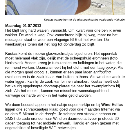
Kostas controleert of de glasvezelmatjes voldoende vlak zijn
Maandag 01-07-2013
Het blijft lang hard waaien, vannacht. Om kwart voor drie ben ik even
wakker. De wind is weg. Ook vanochtend blijft hij weg, maar na het
middaguur staat er weer een vlagerige Bf 6 uit het westen. De
weerkaartjes tonen dat het nog tot donderdag zo blijft.
Kostas
komt de nieuwe glasvezelmatjes bijschuren. Het oppervlak
moet helemaal vlak zijn, gelijk met de scheepshuid eromheen (foto
hierboven). Anders kreeg je turbulenties en kolkingen in het water, die
remmend werken. Daarna smeert hij het dicht met een laag
epoxy
. Als
die morgen goed droog is, kunnen er een paar lagen
antifouling
overheen en is de zaak klaar. Van buiten, althans. Als we deze week te
water liggen, kan hij de zaak van binnen afmaken. Kostas heeft ook
het keurig opgeknapte doorstap-plateautje naar het zwemplatform bij
zich. Als het meezit, kunnen we misschien woensdagochtend -
vanwege de harde wind - in het water getild worden.
We doen boodschappen in het nabije supermarktje en bij
Wind Hellas
liggen drie schrapkaartjes klaar, goed voor drie maanden Internet via
de data-SIMkaart in de
dongle
. Je schrapt een strookje schoon en
SMS't de code eronder naar Wind en daarmee activeer je steeds 30
dagen toegang tot het mobiele netwerk. Handig en geen gezeur met
ongeschikte of beveiligde WiFi-netwerkjes.