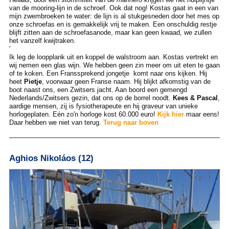
van de mooring-lijn in de schroef. Ook dat nog! Kostas gaat in een van
mijn zwembroeken te water: de lijn is al stukgesneden door het mes op
onze schroefas en is gemakkelijk vrij te maken. Een onschuldig restje
blijft zitten aan de schroefasanode, maar kan geen kwaad, we zullen
het vanzelf kwijtraken.
'
Ik leg de loopplank uit en koppel de walstroom aan. Kostas vertrekt en
wij nemen een glas wijn. We hebben geen zin meer om uit eten te gaan
of te koken. Een Franssprekend jongetje komt naar ons kijken. Hij
heet
Pietje
, voorwaar geen Franse naam. Hij blijkt afkomstig van de
boot naast ons, een Zwitsers jacht. Aan boord een gemengd
Nederlands/Zwitsers gezin, dat ons op de borrel noodt.
Kees & Pascal
,
aardige mensen, zij is fysiotherapeute en hij graveur van unieke
horlogeplaten. Eén zo'n horloge kost 60.000 euro!
Kijk hier
maar eens!
Daar hebben we niet van terug.
Terug naar boven
Aghios Nikoláos (12)