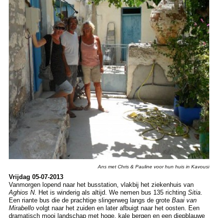
Ans met Chris & Pauline voor hun huis in Kavousi
Vrijdag 05-07-2013
Vanmorgen lopend naar het busstation, vlakbij het ziekenhuis van
Aghios N
. Het is winderig als altijd. We nemen bus 135 richting
Sitia
.
Een riante bus die de prachtige slingerweg langs de grote
Baai van
Mirabello
volgt naar het zuiden en later afbuigt naar het oosten. Een
dramatisch mooi landschap met hoge, kale bergen en een diepblauwe