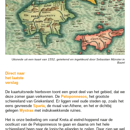
Uitsnede uit een kaart van 1552, getekend en ingekleurd door Sebastian Münster in
Bazel
Direct naar
het laatste
verslag
De kaartuitsnede hierboven toont een groot deel van het gebied, dat we
deze zomer gaan verkennen. De
Peloponnesos
, het grootste
schiereiland van Griekenland. Er liggen veel oude steden op, zoals het
eens gevreesde
Sparta
, de rivaal van Athene, en het er dichtbij
gelegen
Mystras
met indrukwekkende ruïnes.
Het is onze bedoeling om vanaf Kreta al eielnd-hoppend naar de
oostkust van de Peloponnesos te gaan en daarna om het hele
schiereiland heen naar de Ionische eilanden te zeilen. Daar zien we wel