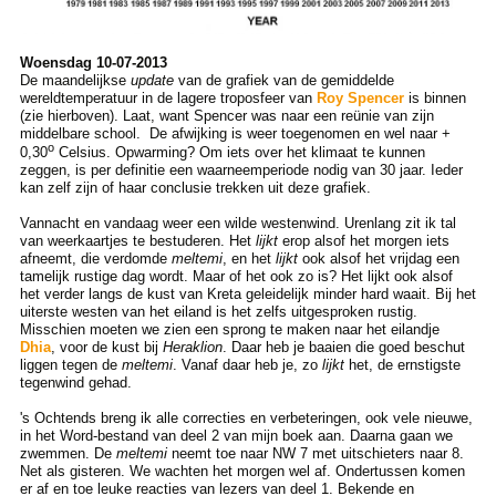
Woensdag 10-07-2013
De maandelijkse
update
van de grafiek van de gemiddelde
wereldtemperatuur in de lagere troposfeer van
Roy Spencer
is binnen
(zie hierboven). Laat, want Spencer was naar een reünie van zijn
middelbare school. De afwijking is weer toegenomen en wel naar +
o
0,30
Celsius. Opwarming? Om iets over het klimaat te kunnen
zeggen, is per definitie een waarneemperiode nodig van 30 jaar. Ieder
kan zelf zijn of haar conclusie trekken uit deze grafiek.
Vannacht en vandaag weer een wilde westenwind. Urenlang zit ik tal
van weerkaartjes te bestuderen. Het
lijkt
erop alsof het morgen iets
afneemt, die verdomde
meltemi
, en het
lijkt
ook alsof het vrijdag een
tamelijk rustige dag wordt. Maar of het ook zo is? Het lijkt ook alsof
het verder langs de kust van Kreta geleidelijk minder hard waait. Bij het
uiterste westen van het eiland is het zelfs uitgesproken rustig.
Misschien moeten we zien een sprong te maken naar het eilandje
Dhia
, voor de kust bij
Heraklion
. Daar heb je baaien die goed beschut
liggen tegen de
meltemi
. Vanaf daar heb je, zo
lijkt
het, de ernstigste
tegenwind gehad.
's Ochtends breng ik alle correcties en verbeteringen, ook vele nieuwe,
in het Word-bestand van deel 2 van mijn boek aan. Daarna gaan we
zwemmen. De
meltemi
neemt toe naar NW 7 met uitschieters naar 8.
Net als gisteren. We wachten het morgen wel af. Ondertussen komen
er af en toe leuke reacties van lezers van deel 1. Bekende en