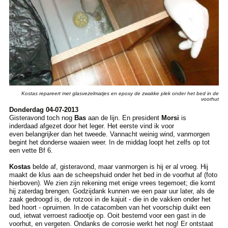
Kostas repareert met glasvezelmatjes en epoxy de zwakke plek onder het bed in de
voorhut
Donderdag 04-07-2013
Gisteravond toch nog
Bas
aan de lijn. En president
Morsi
is
inderdaad afgezet door het leger. Het eerste vind ik voor
even belangrijker dan het tweede. Vannacht weinig wind, vanmorgen
begint het donderse waaien weer. In de middag loopt het zelfs op tot
een vette Bf 6.
Kostas
belde af, gisteravond, maar vanmorgen is hij er al vroeg. Hij
maakt de klus aan de scheepshuid onder het bed in de voorhut af (foto
hierboven). We zien zijn rekening met enige vrees tegemoet; die komt
hij zaterdag brengen. Godzijdank kunnen we een paar uur later, als de
zaak gedroogd is, de rotzooi in de kajuit - die in de vakken onder het
bed hoort - opruimen. In de catacomben van het voorschip duikt een
oud, ietwat verroest radiootje op. Ooit bestemd voor een gast in de
voorhut, en vergeten. Ondanks de corrosie werkt het nog! Er ontstaat