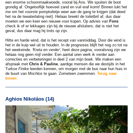
een enorme schoonmaakwoede, vooral bij Ans. We spuiten de boot
grondig af. Ongelooflijk hoeveel zand en vuil eraf komt! Binnen lukt het
me om het voorste pomptoiletje weer aan de gang te krijgen (dat deed
het na de tewaterlating niet). Helaas breekt de toiletbril af, dus daar
moeten we een keer een nieuwe voor kopen. Op advies van
Fons
check ik of er lekkages zijn bij de nieuwe afsluiters; dat is niet het
geval, dus daar mag hij trots op zijn.
Hitte en harde wind, dat is het recept van vanmiddag. Door die wind is
het in de kuip wel uit te houden. In de prognoses blijft het nog zo tot na
het weekeinde.
'Kreta en verder'
, heet deze pagina; vooralsnog zijn we
helaas nog geen mijl verder. Een aantal uren werk ik verder aan
correcties en verbeteringen in deel 2 van mijn boek. We maken een
afspraak met
Chris & Pauline
, aardige mensen die we destijds in het
Turkse
Finike
leerden kennen, om morgen met de bus naar hun huis in
de buurt van
Mochlos
te gaan. Zometeen zwemmen.
Terug naar
boven
Aghios Nikoláos (14)