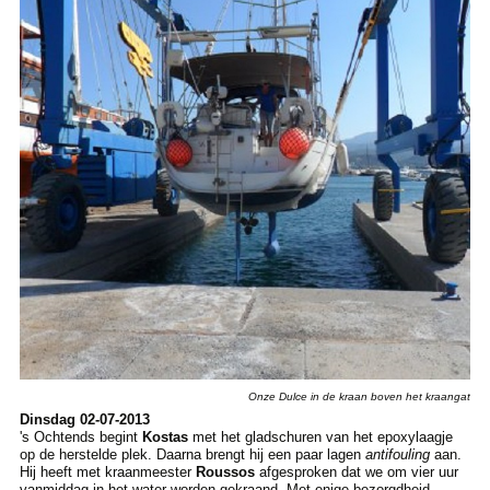
Onze Dulce in de kraan boven het kraangat
Dinsdag 02-07-2013
's Ochtends begint
Kostas
met het gladschuren van het epoxylaagje
op de herstelde plek. Daarna brengt hij een paar lagen
antifouling
aan.
Hij heeft met kraanmeester
Roussos
afgesproken dat we om vier uur
vanmiddag in het water worden gekraand. Met enige bezorgdheid