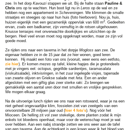
zee. In het dorp
Kavouzi
stappen we uit. Bij de halte staan
Pauline &
Chris
ons op te wachten. Hun boot ligt nu in
Leros
op de wal en ze
hebben nog een appartement in
Scheveningen
. We klimmen de smalle
straatjes en steegjes op naar hun huis (foto hierboven). Nou ja, huis,
2
huizen eigenlijk met een gezamenlijk oppervlak van 600 m
. Gedeelten
ervan, zoals een badkamer, zijn vernuftig in de rotsen uitgehouwen.
Knusse terrasjes met onverwachte doorkijkjes en uitzichten op de
bergen. Heel veel ervan moet nog opgeknapt worden, maar ze zijn vol
goede moed.
Ze rijden ons naar een taverna in het dorpje
Mogloss
aan zee. De
eigenaar hebben ze in de 15 jaar dat ze hier wonen, goed leren
kennen. Hij maakt een foto van ons (vooruit, weer eens een eetfoto,
zie hier
). Er komen
mezes
op tafel, kleine hapjes die je grotendeels
met je vingers eet: octopus, gegrillde sardientjes,
taramasalata
(viskuitsalade), inktvisringen, in het zuur ingelegde visjes, tapenade
van zwarte olijven en Griekse salade met
feta
. Een en ander
afgesloten met een giftig glas zeer sterke
raki
. Zo brengen we
gemakkelijk een aantal uren door met smullen en vrolijke gesprekken.
We mogen elkaar graag.
Na de uitvoerige lunch rijden we ons naar een rotswand, waar je na een
niet geheel ongevaarlijke klim, fossielen ziet van zeeëgels van een
onvoorstelbare 28 miljoen jaar oud (
hier 4 foto's
). Nog vóór het
Mioceen. De helling zit vol zeer stekelige, dorre planten zodat ik mijn
enkels tot bloedens openhaal, maar voor de wetenschap moet je wat
over hebben. Aan een nabij strandje zetten we ons weer aan de tafel
van een taverna. Aan de achterkant is een kraan waar ik het bloed van