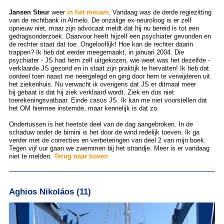
Jansen Steur
weer
in het nieuws
. Vandaag was de derde regiezitting
van de rechtbank in Almelo. De onzalige ex-neuroloog is er zelf
opnieuw niet, maar zijn advocaat meldt dat hij nu bereid is tot een
gedragsonderzoek. Daarvoor heeft hijzelf een psychiater gevonden en
de rechter staat dat toe. Ongelooflijk! Hoe kan de rechter daarin
trappen? Ik heb dat eerder meegemaakt, in januari 2004. Die
psychiater - JS had hem zelf uitgekozen, wie weet was het dezelfde -
verklaarde JS gezond en in staat zijn praktijk te hervatten! Ik heb dat
oordeel toen naast me neergelegd en ging door hem te verwijderen uit
het ziekenhuis. Nu verwacht ik overigens dat JS er ditmaal meer
bij gebaat is dat hij ziek verklaard wordt. Ziek en dus niet
toerekeningsvatbaar. Einde casus JS. Ik kan me niet voorstellen dat
het OM hiermee instemde, maar kennelijk is dat zo.
Ondertussen is het heetste deel van de dag aangebroken. In de
schaduw onder de bimini is het door de wind redelijk toeven. Ik ga
verder met de correcties en verbeteringen van deel 2 van mijn boek.
Tegen vijf uur gaan we zwemmen bij het strandje. Meer is er vandaag
niet te melden.
Terug naar boven
Aghios Nikoláos (11)