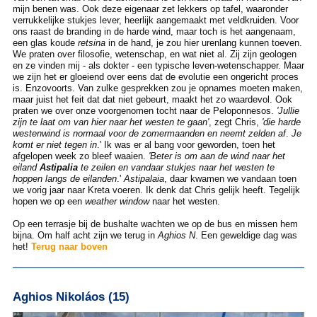
mijn benen was. Ook deze eigenaar zet lekkers op tafel, waaronder
verrukkelijke stukjes lever, heerlijk aangemaakt met veldkruiden. Voor
ons raast de branding in de harde wind, maar toch is het aangenaam,
een glas koude
retsina
in de hand, je zou hier urenlang kunnen toeven.
We praten over filosofie, wetenschap, en wat niet al. Zij zijn geologen
en ze vinden mij - als dokter - een typische leven-wetenschapper. Maar
we zijn het er gloeiend over eens dat de evolutie een ongericht proces
is. Enzovoorts. Van zulke gesprekken zou je opnames moeten maken,
maar juist het feit dat dat niet gebeurt, maakt het zo waardevol. Ook
praten we over onze voorgenomen tocht naar de Peloponnesos.
'Jullie
zijn te laat om van hier naar het westen te
gaan'
, zegt Chris,
'die harde
westenwind is normaal voor de zomermaanden en neemt zelden af
.
Je
komt er niet tegen in
.' Ik was er al bang voor geworden, toen het
afgelopen week zo bleef waaien.
'Beter is om aan de wind naar het
eiland
Astipalia
te zeilen en vandaar stukjes naar het westen te
hoppen langs de eilanden
.'
Astipalaia
, daar kwamen we vandaan toen
we vorig jaar naar Kreta voeren. Ik denk dat Chris gelijk heeft. Tegelijk
hopen we op een
weather window
naar het westen.
Op een terrasje bij de bushalte wachten we op de bus en missen hem
bijna. Om half acht zijn we terug in
Aghios N
. Een geweldige dag was
het!
Terug naar boven
Aghios Nikoláos (15)