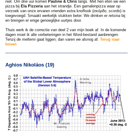
niet. Om drie uur komen
Pauline & Chris
langs. Met hen eten we een
pizza bij
Ela Pizzeria
aan het strandje. Een garnalenpizza waar op
verzoek van onze ervaren vrienden extra knoflook (
σκόρδο
, scordo) is
toegevoegd. Smaakt werkelijk stukken beter. We drinken er
retsina
bij
en brengen er enige genoeglijke uurtjes door.
Thuis werk ik de correctie van deel 2 van mijn boek af. In de komende
dagen moet ik alle verbeteringen in het Word-bestand aanbrengen.
Tenzij de
meltemi
gaat liggen; dan varen we alsnog af.
Terug naar
boven
Aghios Nikoláos (19)