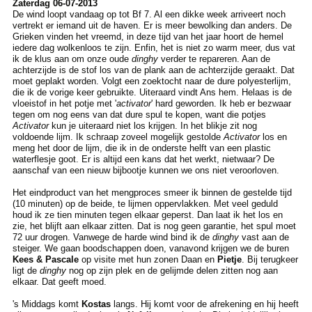
Zaterdag 06-07-2013
De wind loopt vandaag op tot Bf 7. Al een dikke week arriveert noch
vertrekt er iemand uit de haven. Er is meer bewolking dan anders. De
Grieken vinden het vreemd, in deze tijd van het jaar hoort de hemel
iedere dag wolkenloos te zijn. Enfin, het is niet zo warm meer, dus vat
ik de klus aan om onze oude
dinghy
verder te repareren. Aan de
achterzijde is de stof los van de plank aan de achterzijde geraakt. Dat
moet geplakt worden. Volgt een zoektocht naar de dure polyesterlijm,
die ik de vorige keer gebruikte. Uiteraard vindt Ans hem. Helaas is de
vloeistof in het potje met '
activator
' hard geworden. Ik heb er bezwaar
tegen om nog eens van dat dure spul te kopen, want die potjes
Activator
kun je uiteraard niet los krijgen. In het blikje zit nog
voldoende lijm. Ik schraap zoveel mogelijk gestolde
Activator
los en
meng het door de lijm, die ik in de onderste helft van een plastic
waterflesje goot. Er is altijd een kans dat het werkt, nietwaar? De
aanschaf van een nieuw bijbootje kunnen we ons niet veroorloven.
Het eindproduct van het mengproces smeer ik binnen de gestelde tijd
(10 minuten) op de beide, te lijmen oppervlakken. Met veel geduld
houd ik ze tien minuten tegen elkaar geperst. Dan laat ik het los en
zie, het blijft aan elkaar zitten. Dat is nog geen garantie, het spul moet
72 uur drogen. Vanwege de harde wind bind ik de
dinghy
vast aan de
steiger. We gaan boodschappen doen, vanavond krijgen we de buren
Kees & Pascale
op visite met hun zonen Daan en
Pietje
. Bij terugkeer
ligt de
dinghy
nog op zijn plek en de gelijmde delen zitten nog aan
elkaar. Dat geeft moed.
's Middags komt
Kostas
langs. Hij komt voor de afrekening en hij heeft