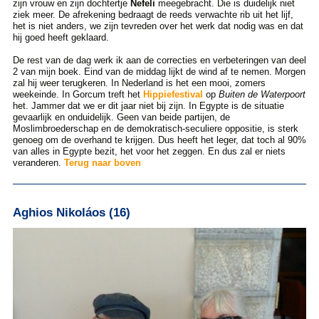
zijn vrouw en zijn dochtertje
Nefeli
meegebracht. Die is duidelijk niet
ziek meer. De afrekening bedraagt de reeds verwachte rib uit het lijf,
het is niet anders, we zijn tevreden over het werk dat nodig was en dat
hij goed heeft geklaard.
De rest van de dag werk ik aan de correcties en verbeteringen van deel
2 van mijn boek. Eind van de middag lijkt de wind af te nemen. Morgen
zal hij weer terugkeren. In Nederland is het een mooi, zomers
weekeinde. In Gorcum treft het
Hippiefestival
op
Buiten de Waterpoort
het. Jammer dat we er dit jaar niet bij zijn. In Egypte is de situatie
gevaarlijk en onduidelijk. Geen van beide partijen, de
Moslimbroederschap en de demokratisch-seculiere oppositie, is sterk
genoeg om de overhand te krijgen. Dus heeft het leger, dat toch al 90%
van alles in Egypte bezit, het voor het zeggen. En dus zal er niets
veranderen.
Terug naar boven
Aghios Nikoláos (16)