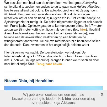
We besluiten een baai aan de andere kant van het grote
Kolokythia
schiereiland te zoeken en anders terug te gaan naar
Aghios Nikoláos
,
hoe teleurstellend dat ook is. De autopilot piept en het
display
toont:
No RRef
. Hm, geen info over de roerstand. Ik zal dezer dagen
uitzoeken wat er aan de hand is; nu geen zin in. Het eerste baaitje na
Spinalonga
ziet er rustig uit. De beide tripperboten liggen er ook alsook
een Frans jacht. Opnieuw gaat de ankermanoeuvre prima; in 4,7 meter
zetten we 25 meter ketting en liggen als een huis (foto
hier
). Heerlijk!
Aanvullende werkzaamheden: de ankerbal hijsen (als enige), een
touwtje aan de ankerketting vastzetten op een bolder en de
windgenerator aanzetten. De nieuwe rotorbladen zijn beduidend stiller
dan de oude. Dan: zwemmen in het ongelooflijk heldere water.
Hier blijven we vannacht. De toeristenboten vertrekken. De
Internetverbinding is GPRS en dus slecht. Foto's lukken misschien
niet. (Toch wel, in lage resolutie). Morgen kunnen we misschien door
naar het eilandje
Dhia
.
Terug naar boven
Níssos Dhia, bij Heraklion
Wij gebruiken cookies om een optimale
X
bezoekerservaring te bieden. Klik
hier
voor een uitleg
over cookies. Ik ga
Akkoord
.