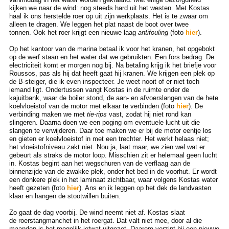
kijken we naar de wind: nog steeds hard uit het westen. Met Kostas
haal ik ons herstelde roer op uit zijn werkplaats. Het is te zwaar om
alleen te dragen. We leggen het plat naast de boot over twee
tonnen. Ook het roer krijgt een nieuwe laag
antifouling
(foto
hier
).
Op het kantoor van de marina betaal ik voor het kranen, het opgebokt
op de werf staan en het water dat we gebruikten. Een fors bedrag. De
electriciteit komt er morgen nog bij. Na betaling krijg ik het briefje voor
Roussos, pas als hij dat heeft gaat hij kranen. We krijgen een plek op
de B-steiger, die ik even inspecteer. Je weet nooit of er niet toch
iemand ligt. Ondertussen vangt Kostas in de ruimte onder de
kajuitbank, waar de boiler stond, de aan- en afvoerslangen van de hete
koelvloeistof van de motor met elkaar te verbinden (foto
hier
). De
verbinding maken we met
tie-rips
vast, zodat hij niet rond kan
slingeren. Daarna doen we een poging om eventuele lucht uit die
slangen te verwijderen. Daar toe maken we er bij de motor eentje los
en gieten er koelvloeistof in met een trechter. Het werkt helaas niet;
het vloeistofniveau zakt niet. Nou ja, laat maar, we zien wel wat er
gebeurt als straks de motor loop. Misschien zit er helemaal geen lucht
in. Kostas begint aan het wegschuren van de verflaag aan de
binnenzijde van de zwakke plek, onder het bed in de voorhut. Er wordt
een donkere plek in het laminaat zichtbaar, waar volgens Kostas water
heeft gezeten (foto
hier
). Ans en ik leggen op het dek de landvasten
klaar en hangen de stootwillen buiten.
Zo gaat de dag voorbij. De wind neemt niet af. Kostas slaat
de roerstangmanchet in het roergat. Dat valt niet mee, door al die
maanden is het mogelijk ietwat uitgezet. Daarom verzint hij een nieuwe