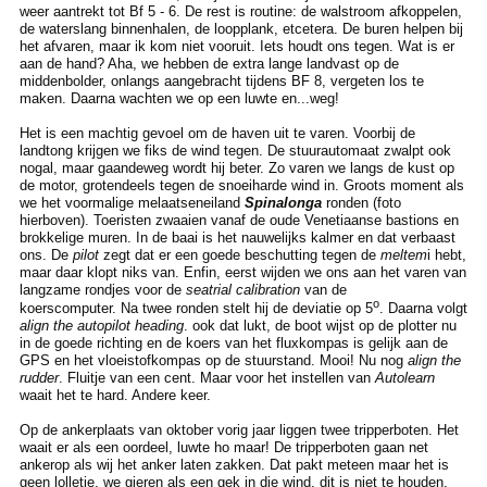
weer aantrekt tot Bf 5 - 6. De rest is routine: de walstroom afkoppelen,
de waterslang binnenhalen, de loopplank, etcetera. De buren helpen bij
het afvaren, maar ik kom niet vooruit. Iets houdt ons tegen. Wat is er
aan de hand? Aha, we hebben de extra lange landvast op de
middenbolder, onlangs aangebracht tijdens BF 8, vergeten los te
maken. Daarna wachten we op een luwte en...weg!
Het is een machtig gevoel om de haven uit te varen. Voorbij de
landtong krijgen we fiks de wind tegen. De stuurautomaat zwalpt ook
nogal, maar gaandeweg wordt hij beter. Zo varen we langs de kust op
de motor, grotendeels tegen de snoeiharde wind in. Groots moment als
we het voormalige melaatseneiland
Spinalonga
ronden (foto
hierboven). Toeristen zwaaien vanaf de oude Venetiaanse bastions en
brokkelige muren. In de baai is het nauwelijks kalmer en dat verbaast
ons. De
pilot
zegt dat er een goede beschutting tegen de
meltem
i hebt,
maar daar klopt niks van. Enfin, eerst wijden we ons aan het varen van
langzame rondjes voor de
seatrial calibration
van de
o
koerscomputer. Na twee ronden stelt hij de deviatie op 5
. Daarna volgt
align the autopilot heading
. ook dat lukt, de boot wijst op de plotter nu
in de goede richting en de koers van het fluxkompas is gelijk aan de
GPS en het vloeistofkompas op de stuurstand. Mooi! Nu nog
align the
rudder
. Fluitje van een cent. Maar voor het instellen van
Autolearn
waait het te hard. Andere keer.
Op de ankerplaats van oktober vorig jaar liggen twee tripperboten. Het
waait er als een oordeel, luwte ho maar! De tripperboten gaan net
ankerop als wij het anker laten zakken. Dat pakt meteen maar het is
geen lolletje, we gieren als een gek in die wind, dit is niet te houden.