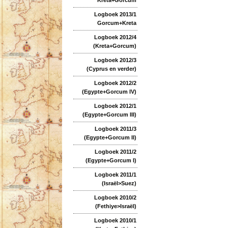
Logboek 2013/1
Gorcum+Kreta
Logboek 2012/4
(Kreta+Gorcum)
Logboek 2012/3
(Cyprus en verder)
Logboek 2012/2
(Egypte+Gorcum IV)
Logboek 2012/1
(Egypte+Gorcum III)
Logboek 2011/3
(Egypte+Gorcum II)
Logboek 2011/2
(Egypte+Gorcum I)
Logboek 2011/1
(Israël>Suez)
Logboek 2010/2
(Fethiye>Israël)
Logboek 2010/1