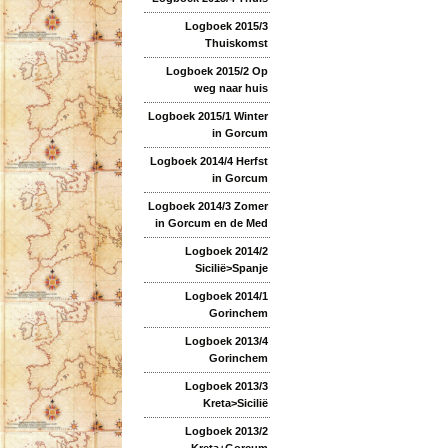
Logboek 2015/3
Thuiskomst
Logboek 2015/2 Op
weg naar huis
Logboek 2015/1 Winter
in Gorcum
Logboek 2014/4 Herfst
in Gorcum
Logboek 2014/3 Zomer
in Gorcum en de Med
Logboek 2014/2
Sicilië>Spanje
Logboek 2014/1
Gorinchem
Logboek 2013/4
Gorinchem
Logboek 2013/3
Kreta>Sicilië
Logboek 2013/2
Kreta+Gorcum