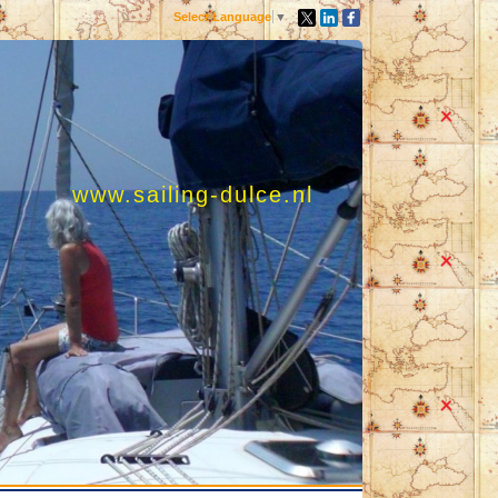
Select Language
▼
www.sailing-dulce.nl