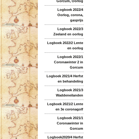
Gorcum, Oorlog
Logboek 2022/4
Oorlog, corona,
gasprijs
Logboek 2022/3
Zeeland en oorlog
Logboek 2022/2 Lente
en oorlog
Logboek 2022/1
Coronawinter 2 in
Gorcum
Logboek 2021/4 Herfst
en behandeling
Logboek 2021/3
Waddeneilanden
Logboek 2021/2 Lente
en 3e coronagolf
Logboek 2021/1
Coronawinter in
Gorcum
Logboek2020/4 Herfst