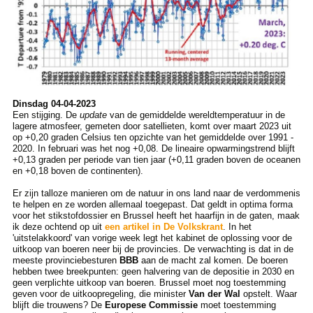
Dinsdag 04-04-2023
Een stijging. De
update
van de gemiddelde wereldtemperatuur in de
lagere atmosfeer, gemeten door satellieten, komt over maart 2023 uit
op +0,20 graden Celsius ten opzichte van het gemiddelde over 1991 -
2020. In februari was het nog +0,08. De lineaire opwarmingstrend blijft
+0,13 graden per periode van tien jaar (+0,11 graden boven de oceanen
en +0,18 boven de continenten).
Er zijn talloze manieren om de natuur in ons land naar de verdommenis
te helpen en ze worden allemaal toegepast. Dat geldt in optima forma
voor het stikstofdossier en Brussel heeft het haarfijn in de gaten, maak
ik deze ochtend op uit
een artikel in De Volkskrant
. In het
'uitstelakkoord' van vorige week legt het kabinet de oplossing voor de
uitkoop van boeren neer bij de provincies. De verwachting is dat in de
meeste provinciebesturen
BBB
aan de macht zal komen. De boeren
hebben twee breekpunten: geen halvering van de depositie in 2030 en
geen verplichte uitkoop van boeren. Brussel moet nog toestemming
geven voor de uitkoopregeling, die minister
Van der Wal
opstelt. Waar
blijft die trouwens? De
Europese Commissie
moet toestemming