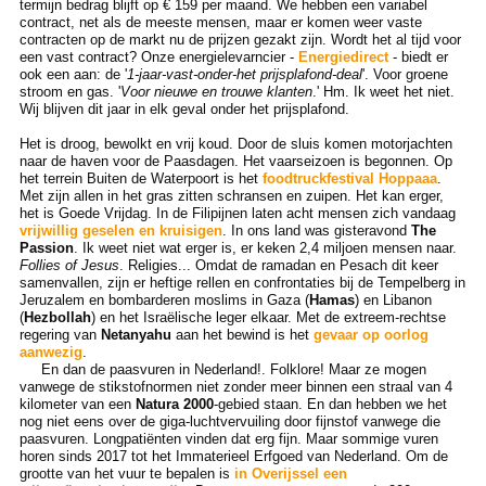
termijn bedrag blijft op € 159 per maand. We hebben een variabel
contract, net als de meeste mensen, maar er komen weer vaste
contracten op de markt nu de prijzen gezakt zijn. Wordt het al tijd voor
een vast contract? Onze energielevarncier -
Energiedirect
- biedt er
ook een aan: de '
1-jaar-vast-onder-het prijsplafond-deal
'. Voor groene
stroom en gas. '
Voor nieuwe en trouwe klanten
.' Hm. Ik weet het niet.
Wij blijven dit jaar in elk geval onder het prijsplafond.
Het is droog, bewolkt en vrij koud. Door de sluis komen motorjachten
naar de haven voor de Paasdagen. Het vaarseizoen is begonnen. Op
het terrein Buiten de Waterpoort is het
foodtruckfestival Hoppaaa
.
Met zijn allen in het gras zitten schransen en zuipen. Het kan erger,
het is Goede Vrijdag. In de Filipijnen laten acht mensen zich vandaag
vrijwillig geselen en kruisigen
. In ons land was gisteravond
The
Passion
. Ik weet niet wat erger is, er keken 2,4 miljoen mensen naar.
Follies of Jesus
. Religies... Omdat de ramadan en Pesach dit keer
samenvallen, zijn er heftige rellen en confrontaties bij de Tempelberg in
Jeruzalem en bombarderen moslims in Gaza (
Hamas
) en Libanon
(
Hezbollah
) en het Israëlische leger elkaar. Met de extreem-rechtse
regering van
Netanyahu
aan het bewind is het
gevaar op oorlog
aanwezig
.
En dan de paasvuren in Nederland!. Folklore! Maar ze mogen
vanwege de stikstofnormen niet zonder meer binnen een straal van 4
kilometer van een
Natura 2000
-gebied staan. En dan hebben we het
nog niet eens over de giga-luchtvervuiling door fijnstof vanwege die
paasvuren. Longpatiënten vinden dat erg fijn. Maar sommige vuren
horen sinds 2017 tot het Immaterieel Erfgoed van Nederland. Om de
grootte van het vuur te bepalen is
in Overijssel een