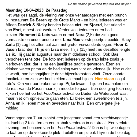
De nu traditie geworden trapfoto van dit jaar.
Maandag 10-04-2023. 2e Paasdag
Het was geslaagd, de viering van onze verjaardagen met een brunch
bij restaurant
De Beren
op de Grote Markt - en bijna iedereen was er.
Alleen
Derrick & Nicky
konden helaas niet, en
Sjoerd
, het vriendje
van
Esri
, moest ook werken. Verder was iedereen er en had
plezier.
Rommert & Lois
waren er met
Nora
(2,5) die zich goed
vermaakte en onder andere met
Lina-Mae
verstoppertje speelde. Baby
Zaila
(1) zag het allemaal aan met grote, verwonderde ogen.
Floor &
Jason
brachten
Thijs
en
Lisa
mee. Thijs (13) heeft nu dezelfde lengte
als ik. Hij gaat in augustus naar de middelbare school. Ook
Bas
verscheen tenslotte. De foto met iedereen op de trap lukte zoals je
hierboven ziet; dat is nu een jaarlijkse traditie geworden. Eten en
drinken waren prima en de bediening was vlot en vriendelijk. Hoe ouder
je wordt, hoe belangrijker je deze bijeenkomsten vindt. Onze aparte
familietakken zien we heel zelden allemaal bijeen.
Hier staan
nog 4
foto's. Om vier uur braken we op.
Pijke
kwam Thijs en Lisa halen om
de rest van de Pasen naar zijn moeder te gaan. Een deel ging toch nog
kijken hoe het op het
Foodtruck
festival op Buiten de Waterpoort was,
maar niet om opnieuw te gaan eten. Er bleek een zweefmolen te zijn.
Anna en ik liepen moe en tevreden naar huis. Een onvergetelijke
middag.
Vanmorgen om 7 uur plaatst een jongeman vanaf een vrachtwagentje
luidruchtig 2 toiletten en een pisbak verderop in de straat. Een verlate
levering ten behoeve van het
Foodtruck
festival? Dan is hij twee dagen
te laat en op de verkeerde plek. Toiletten en pisbak blijven de hele dag