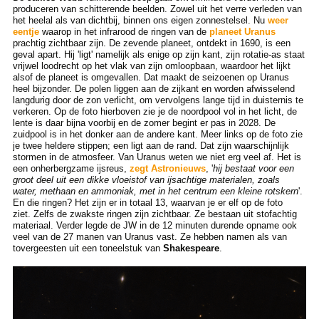
produceren van schitterende beelden. Zowel uit het verre verleden van
het heelal als van dichtbij, binnen ons eigen zonnestelsel. Nu
weer
eentje
waarop in het infrarood de ringen van de
planeet Uranus
prachtig zichtbaar zijn. De zevende planeet, ontdekt in 1690, is een
geval apart. Hij 'ligt' namelijk als enige op zijn kant, zijn rotatie-as staat
vrijwel loodrecht op het vlak van zijn omloopbaan, waardoor het lijkt
alsof de planeet is omgevallen. Dat maakt de seizoenen op Uranus
heel bijzonder. De polen liggen aan de zijkant en worden afwisselend
langdurig door de zon verlicht, om vervolgens lange tijd in duisternis te
verkeren. Op de foto hierboven zie je de noordpool vol in het licht, de
lente is daar bijna voorbij en de zomer begint er pas in 2028. De
zuidpool is in het donker aan de andere kant. Meer links op de foto zie
je twee heldere stippen; een ligt aan de rand. Dat zijn waarschijnlijk
stormen in de atmosfeer. Van Uranus weten we niet erg veel af. Het is
een onherbergzame ijsreus,
zegt Astronieuws
, '
hij bestaat voor een
groot deel uit een dikke vloeistof van ijsachtige materialen, zoals
water, methaan en ammoniak, met in het centrum een kleine rotskern
'.
En die ringen? Het zijn er in totaal 13, waarvan je er elf op de foto
ziet. Zelfs de zwakste ringen zijn zichtbaar. Ze bestaan uit stofachtig
materiaal. Verder legde de JW in de 12 minuten durende opname ook
veel van de 27 manen van Uranus vast. Ze hebben namen als van
tovergeesten uit een toneelstuk van
Shakespeare
.