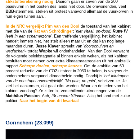
stikstofberekening nodig
. Daarom gaan er zeven van de 200
paasvuren in het oosten des lands niet door. De omwonenden, veel
BBB
-stemmers, steken uit protest vanavond allemaal de vuurkorven in
hun eigen tuinen aan. .
In de NRC vergelijkt Pim van den Dool
de toestand van het kabinet
met die van de
Kat van Schrödinger
: '
niet vitaal, on-dood:
Rutte IV
leeft in een schemerzöne
'. Een treffende vergelijking, het kabinet
handelt immers niet, het stelt alleen maar uit en dat kan nog lange
maanden duren.
Jesse Klaver
spreekt van '
doorschuiven en
weglachen
'- totdat
Wopke
wil onderhandelen. Van den Dool verwacht
de volgende beleidstagnatie al binnen enkele weken, als het kabinet
besluiten moet nemen over extra klimaatmaatregelen uit het ambtelijk
rapport
Scherpe doelen, scherpe keuzes
. Om de ambitie van 60
procent reductie van de CO2-uitstoot in 2030 te halen, is volgens de
onderzoekers vergaand klimaatbeleid nodig. Daarbij is '
het inkrimpen
van de veestapel onvermijdelijk
'. '
No pain, no gain'
, schrijven ze. Je
ziet het aankomen, dat gaat niks worden. Waar zjn de leden van het
kabinet vandaag? Ze zitten bij verschillende uitvoeringen van de
Matthäus Passion
. Ach,
für unsere Sünden
. Zalig het land met zulke
politici.
Naar het begin van dit kwartaal
Gorinchem (23.099)