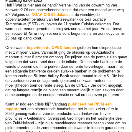
Maandag 03-04-2023
Huh? Wat is hier aan de hand? Versnelling van de opwarming van
zeewater? Of een onbetekenend piekje dat over een maand weer weg
is? Volgens de
NOAA OISST dataset
is de wereldwijde
oppervlaktetemperatuur van het zeewater - de
Sea Surface
Temperature
(SST) - nu boven de 21 graden Celsius gekomen. Dat
werd nooit eerder gemeten in enig seizoen van het jaar. En dat terwijl
de nieuwe
El Niño
nog niet eens echt begonnen is en zonnecyclus nr.
25 pas op gang komt.
Onverwacht
beperkten de OPEC-landen
gisteren hun olieproductie
met 1 miljoen vaten. Vannacht ging de olieprijs op de Aziatische
markten al met 8 procent omhoog. De prijzen aan de pomp zullen gauw
volgen en dat werkt snel door in de inflatie. De centrale banken in de
wereld proberen die in te perken door de rente te verhogen, maar met
een stijgende bankrente dreigen zwakke banken in de problemen te
komen zoals de
Silicon Valley Bank
vorige maand in de VS. Die had
op voortduren van de lage rente gerekend en kwam meteen in
moeilijkheden toen de rente steeg. En de OPEC? Die denkt mogelijk
dat op langere termijn de olieprijzen onvermijdelijk zullen zakken door
de besparingen en de energietransitie en wil nu nog even profiteren.
Komt er nóg een crisis bij? Vandaag
publiceert het RIVM een
rapport
met een alarmerende boodschap: het is niet zeker of er in
2030 genoeg water is voor de productie van drinkwater. In vier
provincies – Gelderland, Overijssel, Groningen en het westelijke deel
van Zuid-Holland – zijn nu al onvoldoende reserves beschikbaar om op
piekmomenten in de zomermaanden drinkwater te kunnen garanderen.