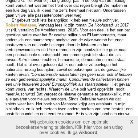
ongebruikt. Het weer blijft lang droog; pas in de loop van de middag
komt vanuit het westen het front over dat regen brengt.We maken er
een luie dag van, ik kleed me zelfs helemaal niet aan. Ondertussen
gaan vrijwel alle passantenboten weer weg.
Er gebeurt toch iets belangrijks: ik heb een nieuwe schrijver,
Robert Menasse
. Vandaag lees ik zijn roman '
De Hoofdstad
' uit 2017
uit (NL vertaling De Arbeiderspers, 2018). Voor een deel is het een bar
geestige satire over het Brusselse milieu van
EU
-ambtenaren, maar
anderzijds een haarscherpe analyse van de wijze waarop het enge
nastreven van nationale belangen door de lidstaten en hun
vertegenwoordigers de Unie remmen in zijn noodzakelijke groei naar
een postnationale staatsmacht, een samengestelde staat die als
raison d'etre
mensenrechten, humanisme, democratie en rechtstaat
heeft. Het is al even geleden dat ik een auteur zó bevlogen het
nationalisme zag bestrijden, zowel de bekrompen als de gevaarlijke
kanten ervan. '
Concurrerende natiestaten zijn geen unie, ook al hebben
ze een gemeenschappelijke markt. Concurrerende natiestaten binnen
een unie blokkeren zowel Europapolitiek als staatspolitiek
.' Het gevaar
komt vooral van rechts. Waarom de Unie ooit werd opgericht: nooit
meer Auschwitz! Dat vergeet de nieuwe generatie te gemakkelijk, met
alle gevaren voor nieuwe oorlogen. Sinds Oekraïne weten we dat
zoiets weer kan. Het boek van Menasse krijgt een ereplaats in mijn
bibliotheek en ik heb meteen twee andere boeken van hem bestelt: een
opstellenbundel en een eerdere roman. Er is van zijn hand een nieuwe
roman over Europa verschenen: '
Die Erweiterung
' (2022), ik wacht op
Wij gebruiken cookies om een optimale
X
de vertaling, die zal wel snel uitkomen.
Naar het begin van dit
bezoekerservaring te bieden. Klik
hier
voor een uitleg
kwartaal
over cookies. Ik ga
Akkoord
.