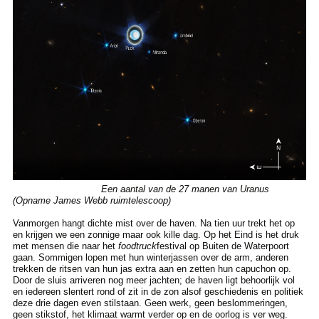
Een aantal van de 27 manen van Uranus
(Opname James Webb ruimtelescoop)
Vanmorgen hangt dichte mist over de haven. Na tien uur trekt het op
en krijgen we een zonnige maar ook kille dag. Op het Eind is het druk
met mensen die naar het
foodtruck
festival op Buiten de Waterpoort
gaan. Sommigen lopen met hun winterjassen over de arm, anderen
trekken de ritsen van hun jas extra aan en zetten hun capuchon op.
Door de sluis arriveren nog meer jachten; de haven ligt behoorlijk vol
en iedereen slentert rond of zit in de zon alsof geschiedenis en politiek
deze drie dagen even stilstaan. Geen werk, geen beslommeringen,
geen stikstof, het klimaat warmt verder op en de oorlog is ver weg.