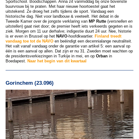
Sportschool. Boodschappen. Anna zit vanmiddag bij onze bovenste
buurvrouw bij te praten. Met haar nieuwe hoortoestel gaat het
uitstekend. Ze droeg het zelfs tijdens de sport. Vandaag een
historische dag. Niet voor landbouw & veeteelt. Het debat in de
Tweede Kamer over de jongste verklaring van
MP Rutte
(
versnellen en
uitstellen
) gaat niet door; de premier heeft iets verkeerds gegeten en is
ziek. Morgen om 11 uur derhalve; indigestie duurt 24 uur. Nee, historie
is er even in Brussel op het
NAVO
-hoofdkwartier.
Finland treedt
vandaag toe tot de NAVO
en beëindigt een decennialange neutraliteit.
Het valt vanaf vandaag onder de garantie van artikel 5: een aanval op
één is een aanval op allen. Dat zijn er nu 31. Zweden moet wachten op
de presidentsverkiezingen in Turkije in mei, en op
Orban
in
Boedapest.
Naar het begin van dit kwartaal
Gorinchem (23.096)