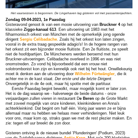
Het vaarseizoen is begonnen. De Lingehaven lag gisteren vol met passantenjachten.
Zondag 09-04-2023, 1e Paasdag
Gisteravond genoot ik van een mooie uitvoering van
Bruckner 4
op het
klassieke
Ziggo-kanaal 613
. Een uitvoering uit 1983 met het
filharmonisch orkest van München met de opmerkelijk jong ogende
dirigent
Sergiu Celibadache
. Zoals hij het orkest kon laten zingen,
vooral in de extra traag gespeelde adagio's! In de hogere rangen van
het orkest zit een bijzonder mooie fluitiste. Een 2e fluitiste, ze speelt
niet de hoofdpartijen. De Müncheners werden beroemd met hun
Bruckner-uitvoeringen. Celibadache overleed in 1996 en was niet
onomstreden. Zo vond hij bijvoorbeeld dat een vrouw niet
solotrombonist kon zijn en kennelijk ook niet bij het hout. Onwillekeurig
moet ik denken aan de uitvoering door
Wilhelm Fürtwängler
, die ik
achter me in de kast staat.
Der erste und die letzte Dirigent
.
Onvergetelijk in de 4e ook, maar hij spotte met de partituur.
Eerste Paasdag begint bewolkt, maar mogelijk komt er later zon.
Het is de dag waarop we - halverwege de beide datums - onze
verjaardagen zullen vieren in restaurant D
e Beren
op de Grote Markt
met zoveel mogelijk van onze kinderen, kleinkinderen en Anna's
achterkleinkind. Dat begint om half één. Vorig jaar waren ze er bijna
allemaal maar nu hebben we helaas meer verhinderingen. Niet leuk
voor ons, maar kom op, straks gaan we met de rest plezier maken. En
zie: tegen elf uur breekt de zon door.
Gisteren ontving ik de nieuwe bundel '
Plunderingen
' (Podium, 2023)
van de Zuidafrikaanse dichteres
Antjie Krog
. Met zo'n 200 bladzijden