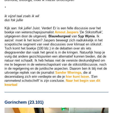
*
ik vijzel taal zoals ik wil
dus fok jullie
Kijk aan:
fok jullie!
Juist. Verder! Er is een felle discussie over het
boekje van wetenschapsjournalist
Arnout Jaspers
'
De Stikstoffuik
',
uitgegeven door de uitgeverij
Blauwburgwal
van
Syp Wynia
. Ik
aarzel: moet ik het lezen? Jaspers beweegt zich nadrukkelijk in het
scepotische segment van veel discussies over klimaat en stikstof.
Toch komt het boekje (100 blz.) in de debatten over als iets
diepgravender dan vaak het geval is in die kringen. Natuurlijk hoop je
vurig dat andere gezichtspunten een alternatief kunnen bieden, dat de
natuur niet schaadt. Ik heb helaas niet de vereiste deskundigheid om
me te begeven in de wetenschapskant van de stikstofdiscussie, noch
in de regelgeving en de juridische aspecten. Daarom ben ik blij met de
uitvoerige repliek van de journalist
Sander Wieringa
, die al
decennialang zich erin verdiepte en die je
hier kunt lezen
. '
Een
rammelend schotschrift
' is zijn conclusie.
Naar het begin van dit
kwartaal
Gorinchem (23.101)