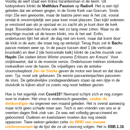
Voorbij de werf staat een trotse fazantenman in de berm. Uit
luidsprekers klinkt de
Matthäus Passion
op
Radio4
. Het is een tijd
geleden dat we erheen gingen, in de Grote Kerk van Gorcum. Sinds
mijn 15e een gewoonte, maar de laatste jaren was ik het zat, vooral
omdat ik onvermijdelijk een paar keer moet plassen. Dan kijkt iedereen
je verstoord aan als je opstaat en zo zacht als je kunt door de kerk
loopt. Bovendien kan Anna ook niet zo lang meer zitten. Maar nu de
prachtige muziek uit de boxen klinkt, mis ik het wel. Enfin,
ondertussen lijkt het alsof de dag niet om komt, maar dat komt door
de klok in de auto; die staat nog op winterijd. Terug thuis zet ik
Bach
s
passie meteen weer op. In de pauze tussen deel 1 (de verticale
kruisbalk) en deel 2 (de horizontale balk) klinkt de zachte muziek van
Haydn
'
Die sieben letste Wörter unseres Erlösers am Kreuze
'. Voor
strijkkwartet, dat is de mooiste versie. Ondertussen trekken stinkende
rookwolken over de haven. De vrijwilligers van de antieke
stoomsleepboot
Jan de Sterke
geven de motor een beurt en dat duurt
uren. Tja, moet ook gebeuren. De eerste passantenjachten passeren
de sluis. De gebruikelijke zondagwandelaars staan op een rijtje in de
sluiskolk te kijken alsof ze zoiets nog nooit hebben gezien.
Hoe is het eigenlijk met
Covid19
? Niemand schijnt zich er nog zorgen
over te maken. Het virus is endemisch geworden,
zeiden de
deskundigen
nu ongeveer een maand geleden. Het is overal aanwezig
maar richt geen schade meer aan. Toch is een vriendin van ons er al
veertien dagen flink ziek van. Ze was wel volledig gevaccineerd en
ge
boost
erd. Ouderen en kwetsbaren moeten dus nog steeds
oppassen. Twee weken geleden zette
de WHO een nieuwe
omikronvariant
op de lijst die ze uit voorzorg volgen. Het is
XBB.1.16