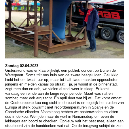
Zondag 02-04-2023
Gisteravond was er klaarblijkelijk een publiek concert op Buiten de
Waterpoort. Soms trilt ons huis van de zware basgeluiden. Gelukkig
hield het om twaalf uur op, maar tot half twee maakten opgeschoten
jongens en meiden kabaal op straat. Tja, je woont in de binnenstad,
zegt men dan en ach, we vielen al snel weer in slaap. Er komt
vandaag een einde aan de lange regenperiode. Maart was nat en
somber, maar ook erg zacht. En april doet wat hij wil. Dat komt omdat
de Oosteuropese kou nog dicht in de buurt is en tegelijk het zuiden van
Europa al sterk opwarmt met recordtemperaturen in Spanje en de
Canarische eilanden. Vooralsnog hebben we oostenwinden en zitten
dus in de kou. We rijden naar de werf in Numansdorp om even de
lekkages aan boord te checken. Opnieuw valt het best mee, alleen aan
stuurboord zijn de handdoeken wat nat. Op de terugweg schijnt de zon.