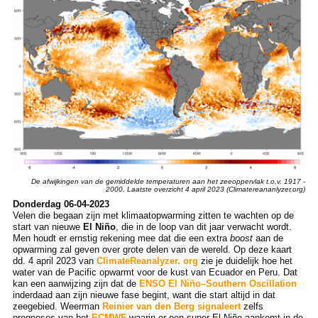
De afwijkingen van de gemiddelde temperaturen aan het zeeoppervlak t.o,v. 1917 -
2000. Laatste overzicht 4 april 2023 (Climatereananlyzer,org)
Donderdag 06-04-2023
Velen die begaan zijn met klimaatopwarming zitten te wachten op de
start van nieuwe
El Niño
, die in de loop van dit jaar verwacht wordt.
Men houdt er ernstig rekening mee dat die een extra
boost
aan de
opwarming zal geven over grote delen van de wereld. Op deze kaart
dd. 4 april 2023 van
ClimateReanalyzer. org
zie je duidelijk hoe het
water van de Pacific opwarmt voor de kust van Ecuador en Peru. Dat
kan een aanwijzing zijn dat de
ENSO
El Niño–Southern Oscillation
inderdaad aan zijn nieuwe fase begint, want die start altijd in dat
zeegebied. Weerman
Reinier van den Berg signaleert
zelfs
prognoses van het
ECMWF
waarin er een super-El Niño aankomt in de