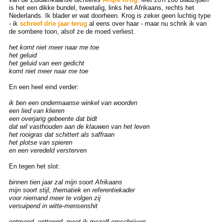
is het een dikke bundel, tweetalig, links het Afrikaans, rechts het
Nederlands. Ik blader er wat doorheen. Krog is zeker geen luchtig type
- ik
schreef drie jaar terug
al eens over haar - maar nu schrik ik van
de sombere toon, alsof ze de moed verliest.
het komt niet meer naar me toe
het geluid
het geluid van een gedicht
komt niet meer naar me toe
En een heel eind verder:
ik ben een ondermaanse winkel van woorden
een lied van klieren
een overjarig gebeente dat bidt
dat wil vasthouden aan de klauwen van het leven
het rooigras dat schittert als saffraan
het plotse van spieren
en een veredeld versterven
En tegen het slot:
binnen tien jaar zal mijn soort Afrikaans
mijn soort stijl, thematiek en referentiekader
voor niemand meer te volgen zij
versuipend in witte-mensenshit
ontmond, onttongd, moet ik mezelf omschrijven