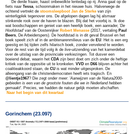
De derde fraaie, haast onbewolkte lentedag op rij. Anna gaat op de
fiets naar
Tessa
, schoonmaken in het nieuwe huis. Halverwege de
ochtend vertrekt de
stoomsleepboot Jan de Sterke
van zijn
winterligplek tegenover ons. De afgelopen dagen lag hij alsmaar
stinkende rook over de haven te blazen. Blij dat het voorbij is. Ik doe
wat boodschappen en geniet van een heerlijk boek, een aanrader, '
De
Hoofdstad
' van de Oostenrijker
Robert Menasse
(2017, vertaling
Paul
Beers
, De Arbeiderspers). De hoofdstad is in dit geval Brussel en het
boek speelt zich af in de ambtenarenmilieus van de
EU
. Het is een erg
geestig en bij tijden zelfs hilarisch boek, zonder vervelend te worden.
Voor de rest van de tijd volg ik de
live
-uitzending van het kamerdebat
over de uitslag van de provinciale verkiezingen. Tot dusver een
boeiend debat, waarin het
CDA
zijn best doet om zich onder de heftige
kritiek van de oppositie uit te kronkelen.
VVD
en
D66
blijven achter het
coalitieakkoord staan, de
CU
is wat minder uitgesproken. De
alleengang van de christendemocraten heeft iets tragisch. En
@lientje1967
? Die zegt onder meer: '
Aanwijzen van de Natura2000-
gebieden is een van de grootste fouten die we in Nederland hebben
gemaakt
'. Precies, we hadden de natuur gelijk moeten afschaffen.
Naar het begin van dit kwartaal
Gorinchem (23.097)