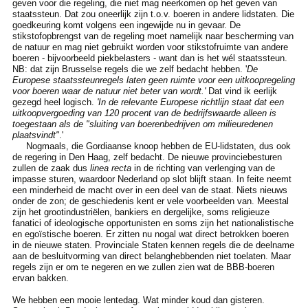
geven voor die regeling, die niet mag neerkomen op het geven van
staatssteun. Dat zou oneerlijk zijn t.o.v. boeren in andere lidstaten. Die
goedkeuring komt volgens een ingewijde nu in gevaar. De
stikstofopbrengst van de regeling moet namelijk naar bescherming van
de natuur en mag niet gebruikt worden voor stikstofruimte van andere
boeren - bijvoorbeeld piekbelasters - want dan is het wél staatssteun.
NB: dat zijn Brusselse regels die we zelf bedacht hebben. '
De
Europese staatssteunregels laten geen ruimte voor een uitkoopregeling
voor boeren waar de natuur niet beter van wordt.'
Dat vind ik eerlijk
gezegd heel logisch.
'In de relevante Europese richtlijn staat dat een
uitkoopvergoeding van 120 procent van de bedrijfswaarde alleen is
toegestaan als de "sluiting van boerenbedrijven om milieuredenen
plaatsvindt"
.'
Nogmaals, die Gordiaanse knoop hebben de EU-lidstaten, dus ook
de regering in Den Haag, zelf bedacht. De nieuwe provinciebesturen
zullen de zaak dus
linea recta
in de richting van verlenging van de
impasse sturen, waardoor Nederland op slot blijft staan. In feite neemt
een minderheid de macht over in een deel van de staat. Niets nieuws
onder de zon; de geschiedenis kent er vele voorbeelden van. Meestal
zijn het grootindustriëlen, bankiers en dergelijke, soms religieuze
fanatici of ideologische opportunisten en soms zijn het nationalistische
en egoïstische boeren. Er zitten nu nogal wat direct betrokken boeren
in de nieuwe staten. Provinciale Staten kennen regels die de deelname
aan de besluitvorming van direct belanghebbenden niet toelaten. Maar
regels zijn er om te negeren en we zullen zien wat de BBB-boeren
ervan bakken.
We hebben een mooie lentedag. Wat minder koud dan gisteren.