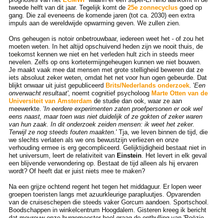
tweede helft van dit jaar. Tegelijk komt de
25e zonnecyclus
goed op
gang. Die zal eveneens de komende jaren (tot ca. 2030) een extra
impuls aan de wereldwijde opwarming geven. We zullen zien.
Ons geheugen is notoir onbetrouwbaar, iedereen weet het - of zou het
moeten weten. In het altijd opschuivend heden zijn we nooit thuis, de
toekomst kennen we niet en het verleden hult zich in steeds meer
nevelen. Zelfs op ons kortetermijngeheugen kunnen we niet bouwen.
Je maakt vaak mee dat mensen met grote stelligheid beweren dat ze
iets absoluut zeker weten, omdat het net voor hun ogen gebeurde. Dat
blijkt onwaar uit juist gepubliceerd
Brits/Nederlands onderzoek
. '
Een
onverwacht resultaat'
, noemt cognitief psycholoog
Marte Otten van de
Universiteit van Amsterdam
de studie dan ook, waar ze aan
meewerkte. '
In eerdere experimenten zaten proefpersonen er ook wel
eens naast, maar toen was niet duidelijk of ze gokten of zeker waren
van hun zaak. In dit onderzoek zeiden mensen: ik weet het zeker.
Terwijl ze nog steeds fouten maakten
.' Tja, we leven binnen de tijd, die
we slechts verlaten als we ons bewustzijn verliezen en onze
verhouding ermee is erg gecompliceerd. Gelijktijdigheid bestaat niet in
het universum, leert de relativiteit van
Einstein
. Het levert in elk geval
een blijvende verwondering op. Bestaat de tijd alleen als hij ervaren
wordt? Of heeft dat er juist niets mee te maken?
Na een grijze ochtend regent het tegen het middaguur. Er lopen weer
groepen toeristen langs met azuurkleurige parapluutjes. Opvarenden
van de cruiseschepen die steeds vaker Gorcum aandoen. Sportschool.
Boodschappen in winkelcentrum Hoogdalem. Gisteren kreeg ik bericht
dat mevrouw onze burgemeester heel graag de onthulling van 'Poëzie