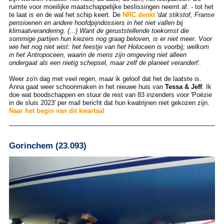
ruimte voor moeilijke maatschappelijke beslissingen neemt af. - tot het
te laat is en de wal het schip keert. De
NRC denkt
'
dat stikstof, Franse
pensioenen en andere hoofdpijndossiers in het niet vallen bij
klimaatverandering. (...) Want de geruststellende toekomst die
sommige partijen hun kiezers nog graag beloven, is er niet meer. Voor
wie het nog niet wist: het feestje van het Holoceen is voorbij; welkom
in het Antropoceen, waarin de mens zijn omgeving niet alleen
ondergaat als een nietig schepsel, maar zelf de planeet verandert
'.
Weer zo'n dag met veel regen, maar ik geloof dat het de laatste is.
Anna gaat weer schoonmaken in het nieuwe huis van
Tessa & Jeff
. Ik
doe wat boodschappen en stuur de rest van 83 inzenders voor 'Poëzie
in de sluis 2023' per mail bericht dat hun kwatrijnen niet gekozen zijn.
Naar het begin van dit kwartaal
Gorinchem (23.093)