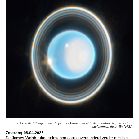
Elf van de 13 ringen van de planeet Uranus. Rechts de noordpoolkap, links twee
stofstormen (foto: JW NASA)
Zaterdag 08-04-2023
De
James Webb
ruimtetelescoop gaat onverminderd verder met het