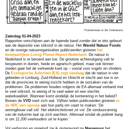
Polederman in De Volkskrant.
Zaterdag 01-04-2023
Rapporten verschijnen aan de lopende band zonder dat er iets gebeurt
aan de depositie van stikstof in de natuur. Het
Wereld Natuur Fonds
en de overige natuurorganisaties publiceerden gisteren
het
tweejaarlijkse
Living Planet Report Nederland
.
De natuur in
Nederland is er beroerd aan toe. De grootste achteruitgang valt te
bespeuren in duinen, heide en agrarisch gebied, maar ook binnen
steden gaat het de verkeerde kant op – vooral voor vogels en vlinders.
De
Ecologische Autoriteit (EA) zegt vandaag
dat de natuur in vier
gebieden in Limburg, Zuid-Holland en Utrecht er slecht aan toe is en
dat de provincies te weinig inzicht hebben in de oorzaken van de
problemen. De problemen houden volgens de EA allemaal verband met
te veel stikstof, te weinig of te veel water en een slechte
waterkwaliteit. Wanneer komt eindelijk de kenterering in het beleid?
Binnen de
VVD
roert zich wat. Vijftien leden publiceerden gisteren
in
de NRC een oproep
aan hun partij om vaart te maken: '
De
woningbouw valt stil. Het elektriciteitsnet zit vol. De verduurzaming
van de industrie laat op zich wachten. Allemaal omdat de politiek bang
is om 11.200 veehouders uit te kopen
.'
Vol verbazing en ongeloof zie ik gisteravond na
Nieuwsuur
het