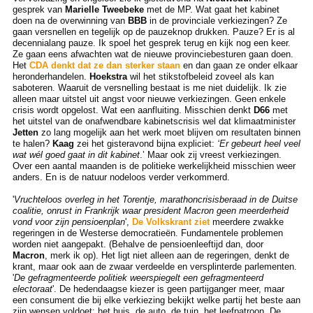
gesprek van
Marielle Tweebeke
met de MP. Wat gaat het kabinet
doen na de overwinning van
BBB
in de provinciale verkiezingen? Ze
gaan versnellen en tegelijk op de pauzeknop drukken. Pauze? Er is al
decennialang pauze. Ik spoel het gesprek terug en kijk nog een keer.
Ze gaan eens afwachten wat de nieuwe provinciebesturen gaan doen.
Het
CDA denkt dat ze dan sterker staan
en dan gaan ze onder elkaar
heronderhandelen.
Hoekstra
wil het stikstofbeleid zoveel als kan
saboteren. Waaruit de versnelling bestaat is me niet duidelijk. Ik zie
alleen maar uitstel uit angst voor nieuwe verkiezingen. Geen enkele
crisis wordt opgelost. Wat een aanfluiting. Misschien denkt
D66
met
het uitstel van de onafwendbare kabinetscrisis wel dat klimaatminister
Jetten
zo lang mogelijk aan het werk moet blijven om resultaten binnen
te halen?
Kaag
zei het gisteravond bijna expliciet:
‘Er gebeurt heel veel
wat wél goed gaat in dit kabinet
.’ Maar ook zij vreest verkiezingen.
Over een aantal maanden is de politieke werkelijkheid misschien weer
anders. En is de natuur nodeloos verder verkommerd.
'
Vruchteloos overleg in het Torentje, marathoncrisisberaad in de Duitse
coalitie, onrust in Frankrijk waar president Macron geen meerderheid
vond voor zijn pensioenplan
',
De Volkskrant ziet
meerdere zwakke
regeringen in de Westerse democratieën. Fundamentele problemen
worden niet aangepakt. (Behalve de pensioenleeftijd dan, door
Macron
, merk ik op). Het ligt niet alleen aan de regeringen, denkt de
krant, maar ook aan de zwaar verdeelde en versplinterde parlementen.
'
De gefragmenteerde politiek weerspiegelt een gefragmenteerd
electoraat
'. De hedendaagse kiezer is geen partijganger meer, maar
een consument die bij elke verkiezing bekijkt welke partij het beste aan
zijn wensen voldoet: het huis, de auto, de tuin, het leefpatroon. De