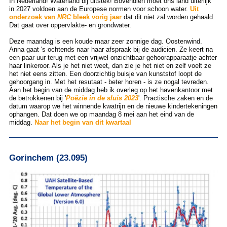
In Nederland! Waterland bij uitstek! Bovendien moet ons land uiterlijk
in 2027 voldoen aan de Europese normen voor schoon water.
Uit
onderzoek van
NRC
bleek vorig jaar
dat dit niet zal worden gehaald.
Dat gaat over oppervlakte- en grondwater.
Deze maandag is een koude maar zeer zonnige dag. Oostenwind.
Anna gaat 's ochtends naar haar afspraak bij de audicien. Ze keert na
een paar uur terug met een vrijwel onzichtbaar gehoorapparaatje achter
haar linkeroor. Als je het niet weet, dan zie je het niet en zelf voelt ze
het niet eens zitten. Een doorzichtig buisje van kunststof loopt de
gehoorgang in. Met het resutaat - beter horen - is ze nogal tevreden.
Aan het begin van de middag heb ik overleg op het havenkantoor met
de betrokkenen bij '
Poëzie in de sluis 2023
'. Practische zaken en de
datum waarop we het winnende kwatrijn en de nieuwe kindertekeningen
ophangen. Dat doen we op maandag 8 mei aan het eind van de
middag.
Naar het begin van dit kwartaal
Gorinchem (23.095)