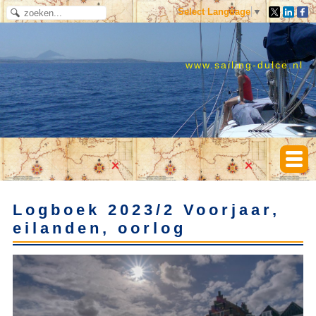
Select Language
▼
www.sailing-dulce.nl
Logboek 2023/2 Voorjaar,
eilanden, oorlog