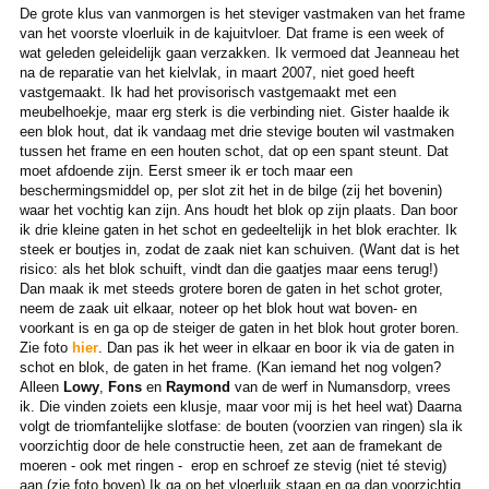
De grote klus van vanmorgen is het steviger vastmaken van het frame
van het voorste vloerluik in de kajuitvloer. Dat frame is een week of
wat geleden geleidelijk gaan verzakken. Ik vermoed dat Jeanneau het
na de reparatie van het kielvlak, in maart 2007, niet goed heeft
vastgemaakt. Ik had het provisorisch vastgemaakt met een
meubelhoekje, maar erg sterk is die verbinding niet. Gister haalde ik
een blok hout, dat ik vandaag met drie stevige bouten wil vastmaken
tussen het frame en een houten schot, dat op een spant steunt. Dat
moet afdoende zijn. Eerst smeer ik er toch maar een
beschermingsmiddel op, per slot zit het in de bilge (zij het bovenin)
waar het vochtig kan zijn. Ans houdt het blok op zijn plaats. Dan boor
ik drie kleine gaten in het schot en gedeeltelijk in het blok erachter. Ik
steek er boutjes in, zodat de zaak niet kan schuiven. (Want dat is het
risico: als het blok schuift, vindt dan die gaatjes maar eens terug!)
Dan maak ik met steeds grotere boren de gaten in het schot groter,
neem de zaak uit elkaar, noteer op het blok hout wat boven- en
voorkant is en ga op de steiger de gaten in het blok hout groter boren.
Zie foto
hier
. Dan pas ik het weer in elkaar en boor ik via de gaten in
schot en blok, de gaten in het frame. (Kan iemand het nog volgen?
Alleen
Lowy
,
Fons
en
Raymond
van de werf in Numansdorp, vrees
ik. Die vinden zoiets een klusje, maar voor mij is het heel wat) Daarna
volgt de triomfantelijke slotfase: de bouten (voorzien van ringen) sla ik
voorzichtig door de hele constructie heen, zet aan de framekant de
moeren - ook met ringen - erop en schroef ze stevig (niet té stevig)
aan (zie foto boven) Ik ga op het vloerluik staan en ga dan voorzichtig