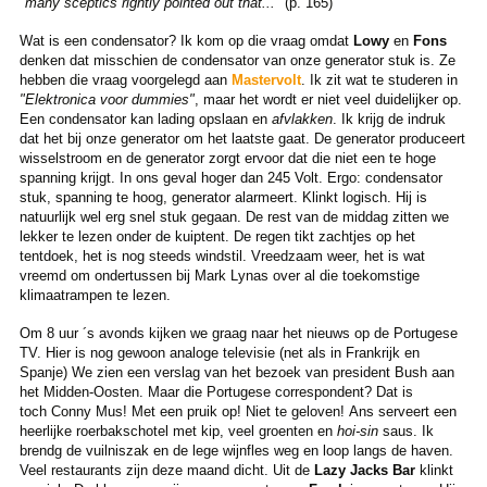
"many sceptics rightly pointed out that..."
(p. 165)
Wat is een condensator? Ik kom op die vraag omdat
Lowy
en
Fons
denken dat misschien de condensator van onze generator stuk is. Ze
hebben die vraag voorgelegd aan
Mastervolt
. Ik zit wat te studeren in
"Elektronica voor dummies"
, maar het wordt er niet veel duidelijker op.
Een condensator kan lading opslaan en
afvlakken
. Ik krijg de indruk
dat het bij onze generator om het laatste gaat. De generator produceert
wisselstroom en de generator zorgt ervoor dat die niet een te hoge
spanning krijgt. In ons geval hoger dan 245 Volt. Ergo: condensator
stuk, spanning te hoog, generator alarmeert. Klinkt logisch. Hij is
natuurlijk wel erg snel stuk gegaan. De rest van de middag zitten we
lekker te lezen onder de kuiptent. De regen tikt zachtjes op het
tentdoek, het is nog steeds windstil. Vreedzaam weer, het is wat
vreemd om ondertussen bij Mark Lynas over al die toekomstige
klimaatrampen te lezen.
Om 8 uur ´s avonds kijken we graag naar het nieuws op de Portugese
TV. Hier is nog gewoon analoge televisie (net als in Frankrijk en
Spanje) We zien een verslag van het bezoek van president Bush aan
het Midden-Oosten. Maar die Portugese correspondent? Dat is
toch Conny Mus! Met een pruik op! Niet te geloven! Ans serveert een
heerlijke roerbakschotel met kip, veel groenten en
hoi-sin
saus. Ik
brendg de vuilniszak en de lege wijnfles weg en loop langs de haven.
Veel restaurants zijn deze maand dicht. Uit de
Lazy Jacks Bar
klinkt