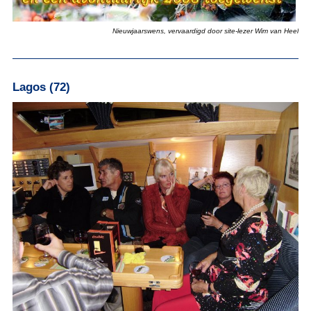
Nieuwjaarswens, vervaardigd door site-lezer Wim van Heel
Lagos (72)