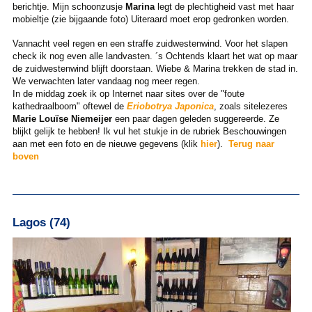
berichtje. Mijn schoonzusje
Marina
legt de plechtigheid vast met haar
mobieltje (zie bijgaande foto) Uiteraard moet erop gedronken worden.
Vannacht veel regen en een straffe zuidwestenwind. Voor het slapen
check ik nog even alle landvasten. ´s Ochtends klaart het wat op maar
de zuidwestenwind blijft doorstaan. Wiebe & Marina trekken de stad in.
We verwachten later vandaag nog meer regen.
In de middag zoek ik op Internet naar sites over de "foute
kathedraalboom" oftewel de
Eriobotrya Japonica
, zoals sitelezeres
Marie Louïse Niemeijer
een paar dagen geleden suggereerde. Ze
blijkt gelijk te hebben! Ik vul het stukje in de rubriek Beschouwingen
aan met een foto en de nieuwe gegevens (klik
hier
).
Terug naar
boven
Lagos (74)