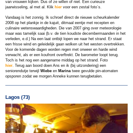
van vrouwen kijken. Dus of ze willen of niet. Een curieuze
jaarwisseling, al met al. Klik
hier
voor een zestal foto´s.
Vandaag is het zonnig. Ik schroef direct de nieuwe scheurkalender
2008 op het plankje in de kajuit, ditmaal eentje met recepten en
culinaire wetenswaardigheden. Die van 2007 ging over meteorologie
maar was tamelijk saai (b.v. de tien koudste decembermaanden in het
verleden, e.d.) Na een laat ontbijt lopen we naar het strand. Er staat
een frisse wind en geleidelijk gaan wolken uit het westen overtrekken.
Voor de komende dagen worden regen met onweer en harde wind
verwacht, als er een koufront overftrekt. De barometer loopt terug.
Toch is het nog een aangename middag op het strand. Foto
hier
. Terug aan boord doen Ans en ik (bij uitzondering) een
seniorendutje terwijl
Wiebe
en
Marina
twee gevulde pin-atomaten
opsporen zodat we morgen Anneke kunnen terugbetalen.
Lagos (73)