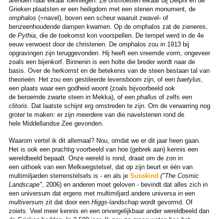
arenden naar elkaar toevliegen. Ze ontmoetten elkaar bij Delphi en de
Grieken plaatsten er een heiligdom met een stenen monument, de
omphalos
(=navel), boven een scheur waaruit zwavel- of
benzeenhoudende dampen kwamen. Op de omphalos zat de zieneres,
de
Pythia
, die de toekomst kon voorspellen. De tempel werd in de 4e
eeuw verwoest door de christenen. De omphalos zou in 1913 bij
opgravingen zijn teruggevonden. Hij heeft een vreemde vorm, ongeveer
zoals een bijenkorf. Binnenin is een holte die breder wordt naar de
basis. Over de herkomst en de betekenis van de steen bestaan tal van
theorieën. Het zou een gestileerde levensboom zijn, of een
baetylus
,
een plaats waar een godheid woont (zoals bijvoorbeeld ook
de beroemde zwarte steen in Mekka), of een
phallus
of zelfs een
clitoris
. Dat laatste schijnt erg omstreden te zijn. Om de verwarring nog
groter te maken: er zijn meerdere van die navelstenen rond de
hele Middellandse Zee gevonden.
Waarom vertel ik dit allemaal? Nou, omdat we er dit jaar heen gaan.
Het is ook een prachtig voorbeeld van hoe (gebrek aan) kennis een
wereldbeeld bepaalt. Onze wereld is rond, draait om de zon in
een uithoek van een Melkwegstelsel, dat op zijn beurt er één van
multimiljarden sterrenstelsels is - en als je
Susskind
("The Cosmic
Landscape"
, 2006) en anderen moet geloven - bevindt dat alles zich in
een universum dat ergens met multimiljard andere universa in een
multiversum
zit dat door een
Higgs
-landschap wordt gevormd. Of
zoiets. Veel meer kennis en een onvergelijkbaar ander wereldbeeld dan