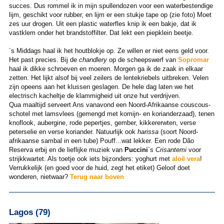
succes. Dus rommel ik in mijn spullendozen voor een waterbestendige
lijm, geschikt voor rubber, en lijm er een stukje tape op (zie foto) Moet
zes uur drogen. Uit een plastic waterfles knip ik een bakje, dat ik
vastklem onder het brandstoffilter. Dat lekt een piepklein beetje.
´s Middags haal ik het houtblokje op. Ze willen er niet eens geld voor.
Het past precies. Bij de
chandlery
op de scheepswerf van
Sopromar
haal ik dikke schroeven en moeren. Morgen ga ik de zaak in elkaar
zetten. Het lijkt alsof bij veel zeilers de lentekriebels uitbreken. Velen
zijn opeens aan het klussen geslagen. De hele dag laten we het
electrisch kacheltje de klammigheid uit onze hut verdrijven.
Qua maaltijd serveert Ans vanavond een Noord-Afrikaanse couscous-
schotel met lamsvlees (gemengd met komijn- en korianderzaad), tenen
knoflook, aubergine, rode pepertjes, gember, kikkererwten, verse
peterselie en verse koriander. Natuurlijk ook
harissa
(soort Noord-
afrikaanse sambal in een tube) Pouff...wat lekker. Een rode Dão
Reserva erbij en de lieflijke muziek van
Puccini
´s
Crisantemi
voor
strijkkwartet. Als toetje ook iets bijzonders: yoghurt met
aloë vera
!
Verrukkelijk (en goed voor de huid, zegt het etiket) Geloof doet
wonderen, nietwaar?
Terug naar boven
Lagos (79)