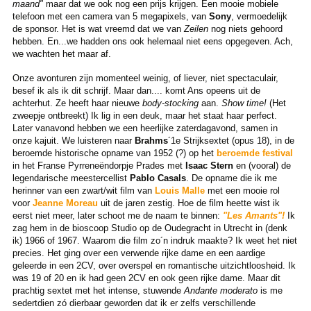
maand"
maar dat we ook nog een prijs krijgen. Een mooie mobiele
telefoon met een camera van 5 megapixels, van
Sony
, vermoedelijk
de sponsor. Het is wat vreemd dat we van
Zeilen
nog niets gehoord
hebben. En...we hadden ons ook helemaal niet eens opgegeven. Ach,
we wachten het maar af.
Onze avonturen zijn momenteel weinig, of liever, niet spectaculair,
besef ik als ik dit schrijf. Maar dan.... komt Ans opeens uit de
achterhut. Ze heeft haar nieuwe
body-stocking
aan.
Show time!
(Het
zweepje ontbreekt) Ik lig in een deuk, maar het staat haar perfect.
Later vanavond hebben we een heerlijke zaterdagavond, samen in
onze kajuit. We luisteren naar
Brahms
´1e Strijksextet (opus 18), in de
beroemde historische opname van 1952 (?) op het
beroemde festival
in het Franse Pyrreneëndorpje Prades met
Isaac Stern
en (vooral) de
legendarische meestercellist
Pablo Casals
. De opname die ik me
herinner van een zwart/wit film van
Louis Malle
met een mooie rol
voor
Jeanne Moreau
uit de jaren zestig. Hoe de film heette wist ik
eerst niet meer, later schoot me de naam te binnen:
"Les Amants"!
Ik
zag hem in de bioscoop Studio op de Oudegracht in Utrecht in (denk
ik) 1966 of 1967. Waarom die film zo´n indruk maakte? Ik weet het niet
precies. Het ging over een verwende rijke dame en een aardige
geleerde in een 2CV, over overspel en romantische uitzichtloosheid. Ik
was 19 of 20 en ik had geen 2CV en ook geen rijke dame. Maar dit
prachtig sextet met het intense, stuwende
Andante moderato
is me
sedertdien zó dierbaar geworden dat ik er zelfs verschillende