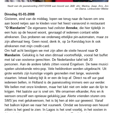
Nazit van de jaarwisseling 2007/2008 aan boord van J&B: vlnr. Marina, Jaap, Ans, Jos
en Diana. Linksonder Wiebe
Dinsdag 01-01-2008
Gisteren, eind van de middag, lopen we terug naar de haven om ons
aan boord netjes aan te kleden voor het feest vanavond in restaurant
"O Mandarim"
De eigenares had zeilster
Anneke
, die hier tijdelijk in
een huis op de heuvel woont, gevraagd of iedereen contant wilde
afrekenen. Dus proberen we onderweg ettelijke pin-automaten, maar ze
zijn allemaal leeg. Geen nood, denk ik, op 1e Kerstdag kon ik ook
afrekenen met mijn credit-card.
Om half acht bestijgen we met zijn allen de steile heuvel naar
O
Mandarim
. Gelukkig is het eten ditmaal voortreffelijk, vooral het buffet
met tal van oosterse gerechten. De Nederlandse tafel telt 20
personen. Aan de andere tafels zitten vooral Engelsen. De twee musici
spelen uitstekende retro-pop. Vele heildronken worden uitgebracht. Uit
grote wortels zijn kunstige vogels gesneden met lange, wuivende
staarten. Ietwat balorig bijt ik er een de kop af. Direct na elf uur gaat
iedereen bellen, in Holland is de jaarwisseling immers een uur eerder.
We bellen met onze kinderen, maar het lukt niet om ieder aan de lijn te
krijgen. Het laatste uur is snel om. We omarmen elkander, Ans en ik
wensen onszelf een opnieuw gelukkig jaar. Alerte vrienden sturen ons
SMS´jes met gelukwensen, het is bij hen al één uur geweest. Vanaf
het balkon kijken we naar het vuurwerk. Omdat we bovenop een heuvel
zitten is het goed te zien. In Lagos is het snel voorbij, in het oosten in