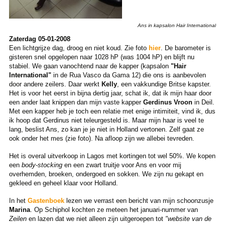
Ans in kapsalon Hair International
Zaterdag 05-01-2008
Een lichtgrijze dag, droog en niet koud. Zie foto
hier
. De barometer is
gisteren snel opgelopen naar 1028 hP (was 1004 hP) en blijft nu
stabiel. We gaan vanochtend naar de kapper (kapsalon
"Hair
International"
in de Rua Vasco da Gama 12) die ons is aanbevolen
door andere zeilers. Daar werkt
Kelly
, een vakkundige Britse kapster.
Het is voor het eerst in bijna dertig jaar, schat ik, dat ik mijn haar door
een ander laat knippen dan mijn vaste kapper
Gerdinus Vroon
in Deil.
Met een kapper heb je toch een relatie met enige intimiteit, vind ik, dus
ik hoop dat Gerdinus niet teleurgesteld is. Maar mijn haar is veel te
lang, beslist Ans, zo kan je je niet in Holland vertonen. Zelf gaat ze
ook onder het mes (zie foto). Na afloop zijn we allebei tevreden.
Het is overal uitverkoop in Lagos met kortingen tot wel 50%. We kopen
een
body-stocking
en een zwart truitje voor Ans en voor mij
overhemden, broeken, ondergoed en sokken. We zijn nu gekapt en
gekleed en geheel klaar voor Holland.
In het
Gastenboek
lezen we verrast een bericht van mijn schoonzusje
Marina
. Op Schiphol kochten ze meteen het januari-nummer van
Zeilen
en lazen dat we niet alleen zijn uitgeroepen tot
"website van de