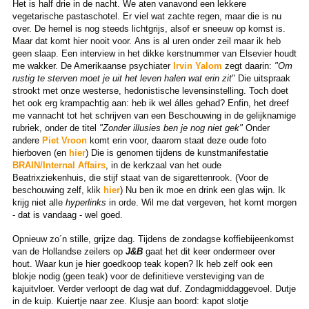
Het is half drie in de nacht. We aten vanavond een lekkere
vegetarische pastaschotel. Er viel wat zachte regen, maar die is nu
over. De hemel is nog steeds lichtgrijs, alsof er sneeuw op komst is.
Maar dat komt hier nooit voor. Ans is al uren onder zeil maar ik heb
geen slaap. Een interview in het dikke kerstnummer van Elsevier houdt
me wakker. De Amerikaanse psychiater
Irvin Yalom
zegt daarin:
"Om
rustig te sterven moet je uit het leven halen wat erin zit
" Die uitspraak
strookt met onze westerse, hedonistische levensinstelling. Toch doet
het ook erg krampachtig aan: heb ik wel álles gehad? Enfin, het dreef
me vannacht tot het schrijven van een Beschouwing in de gelijknamige
rubriek, onder de titel
"Zonder illusies ben je nog niet gek"
Onder
andere
Piet Vroon
komt erin voor, daarom staat deze oude foto
hierboven (en
hier
) Die is genomen tijdens de kunstmanifestatie
BRAIN/Internal Affairs
, in de kerkzaal van het oude
Beatrixziekenhuis, die stijf staat van de sigarettenrook. (Voor de
beschouwing zelf, klik
hier
) Nu ben ik moe en drink een glas wijn. Ik
krijg niet alle
hyperlinks
in orde. Wil me dat vergeven, het komt morgen
- dat is vandaag - wel goed.
Opnieuw zo´n stille, grijze dag. Tijdens de zondagse koffiebijeenkomst
van de Hollandse zeilers op
J&B
gaat het dit keer ondermeer over
hout. Waar kun je hier goedkoop teak kopen? Ik heb zelf ook een
blokje nodig (geen teak) voor de definitieve versteviging van de
kajuitvloer. Verder verloopt de dag wat duf. Zondagmiddaggevoel. Dutje
in de kuip. Kuiertje naar zee. Klusje aan boord: kapot slotje