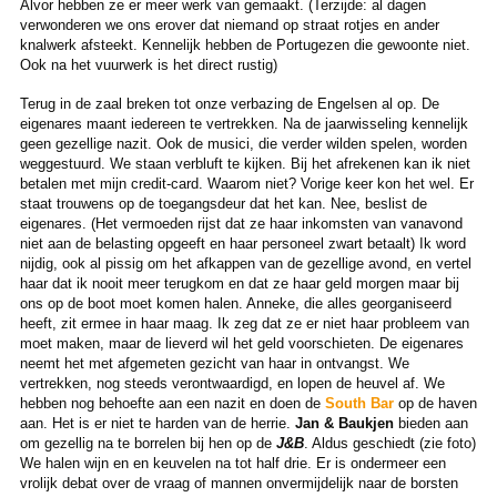
Alvor hebben ze er meer werk van gemaakt. (Terzijde: al dagen
verwonderen we ons erover dat niemand op straat rotjes en ander
knalwerk afsteekt. Kennelijk hebben de Portugezen die gewoonte niet.
Ook na het vuurwerk is het direct rustig)
Terug in de zaal breken tot onze verbazing de Engelsen al op. De
eigenares maant iedereen te vertrekken. Na de jaarwisseling kennelijk
geen gezellige nazit. Ook de musici, die verder wilden spelen, worden
weggestuurd. We staan verbluft te kijken. Bij het afrekenen kan ik niet
betalen met mijn credit-card. Waarom niet? Vorige keer kon het wel. Er
staat trouwens op de toegangsdeur dat het kan. Nee, beslist de
eigenares. (Het vermoeden rijst dat ze haar inkomsten van vanavond
niet aan de belasting opgeeft en haar personeel zwart betaalt) Ik word
nijdig, ook al pissig om het afkappen van de gezellige avond, en vertel
haar dat ik nooit meer terugkom en dat ze haar geld morgen maar bij
ons op de boot moet komen halen. Anneke, die alles georganiseerd
heeft, zit ermee in haar maag. Ik zeg dat ze er niet haar probleem van
moet maken, maar de lieverd wil het geld voorschieten. De eigenares
neemt het met afgemeten gezicht van haar in ontvangst. We
vertrekken, nog steeds verontwaardigd, en lopen de heuvel af. We
hebben nog behoefte aan een nazit en doen de
South Bar
op de haven
aan. Het is er niet te harden van de herrie.
Jan & Baukjen
bieden aan
om gezellig na te borrelen bij hen op de
J&B
. Aldus geschiedt (zie foto)
We halen wijn en en keuvelen na tot half drie. Er is ondermeer een
vrolijk debat over de vraag of mannen onvermijdelijk naar de borsten