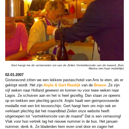
Gert hangt me de versierselen om van de Zeilen Vertrekkerssite van de maand. (foto
Marina met haar mobieltje)
02-01-2007
Gisteravond zitten we een lekkere pastaschotel van Ans te eten, als er
geklopt wordt. Het zijn
Anjès & Gert Reedijk
van de
Breeze
. Ze zijn
vijf weken naar Holland geweest en komen nu voor twee weken naar
Lagos. Ze schuiven aan en het is heel gezellig. Dan staan ze opeens
op en trekken een plechtig gezicht. Anjès haalt een geimproviseerde
medaille met een lint tevoorschijn. Gert hangt hem om mijn nek en
verklaart plechtig dat het maandblad
Zeilen
onze website heeft
uitgeroepen tot
"vertrekkerssite van de maand"
Dat is een verrassing!
Vlak voor hun vertrek lag het nieuwe nummer in de bus. Het januari-
nummer, denk ik. Ze bladerden hem even snel door en zagen het