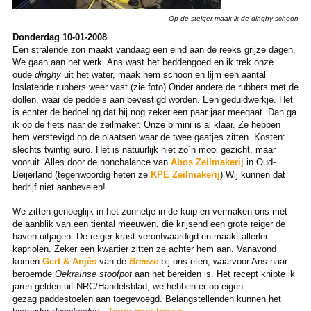
Op de steiger maak ik de dinghy schoon
Donderdag 10-01-2008
Een stralende zon maakt vandaag een eind aan de reeks grijze dagen.
We gaan aan het werk. Ans wast het beddengoed en ik trek onze
oude
dinghy
uit het water, maak hem schoon en lijm een aantal
loslatende rubbers weer vast (zie foto) Onder andere de rubbers met de
dollen, waar de peddels aan bevestigd worden. Een geduldwerkje. Het
is echter de bedoeling dat hij nog zeker een paar jaar meegaat. Dan ga
ik op de fiets naar de zeilmaker. Onze bimini is al klaar. Ze hebben
hem verstevigd op de plaatsen waar de twee gaatjes zitten. Kosten:
slechts twintig euro. Het is natuurlijk niet zo´n mooi gezicht, maar
vooruit. Alles door de nonchalance van
Abos Zeilmakerij
in Oud-
Beijerland (tegenwoordig heten ze
KPE Zeilmakerij
) Wij kunnen dat
bedrijf niet aanbevelen!
We zitten genoeglijk in het zonnetje in de kuip en vermaken ons met
de aanblik van een tiental meeuwen, die krijsend een grote reiger de
haven uitjagen. De reiger krast verontwaardigd en maakt allerlei
kapriolen. Zeker een kwartier zitten ze achter hem aan. Vanavond
komen
Gert & Anjès
van de
Breeze
bij ons eten, waarvoor Ans haar
beroemde
Oekraïnse stoofpot
aan het bereiden is. Het recept knipte ik
jaren gelden uit NRC/Handelsblad, we hebben er op eigen
gezag paddestoelen aan toegevoegd. Belangstellenden kunnen het