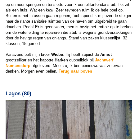
op en neer springen en tenslotte voer ik een olifantendans uit. Het zit
als een huis. Wat een
kick
! Zeer tevreden ruim ik de hele boel op.
Buiten is het intussen gaan regenen, toch spoed ik mij over de steiger
naar de riante sanitaire ruimtes van de haven om uitgebreid te gaan
douchen. Pech! Er is geen water, men is bezig het trottoir op te breken
om de waterleiding te repareren die stuk is wegens grondverzakkingen
door de hevige regen van onlangs. Stand van zaken klussenlijst: 32
klussen, 15 gereed.
Vanavond belt mijn broer
Wiebe
. Hij heeft zojuist de
Amiot
grootzeilkar en het kapotte
Harken
dubbelblok bij
Jachtwerf
Numansdorp
afgeleverd. Mooi zo, ik ben benieuwd wat ze ervan
denken. Morgen even bellen.
Terug naar boven
Lagos (80)