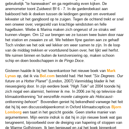
gebruikelijk "te hanewaken" en ga regelmatig even kijken. De
anemometer toont Zuidwest Bf 6 - 7. In de garderobekast aan
bakboord heb ik doeken tussen de leidingen gestopt om eventueel
lekwater uit het gangboord op te zuigen. Tegen de ochtend trekt er snel
een onweer over, vergezeld van krachtige windstoten en felle
hagelbuien. Wiebe & Marina maken zich ongerust of ze straks wel
kunnen vliegen. Om 12 uur brengen we ze tussen twee buien door naar
het station en zwaaien ze uit. We hebben fijne gasten aan ze gehad!
Toch vinden we het ook wel lekker om weer samen te zijn. In de loop
van de middag trekken er voortdurend buien over, het lijkt wel herfst.
We ruimen binnen en buiten de kerstversiering op, maken schoon
schip en doen boodschappen in de
Pingo Doce
.
Gisteren haalde ik bij het havenkantoor het nieuwe boek van
Mark
Lynas
op, dat ik via
Bol.com
besteld had. Het heet
"Six Degrees. Our
future on a Hotter Planet"
(London, 2007) Vanmiddag blader ik het
nieuwsgierig door. In zijn eerdere boek
"High Tide"
uit 2004 toonde hij
zich nogal een alarmist, herinner ik me. In 2006 zei hij op televisie dat
klimaatontkenning
"tot eenzelfde morele categorie als Holocaust-
ontkenning behoort"
Bovendien geniet hij bekendheid vanwege het feit
dat hij bij een discussiebijeenkomst in Oxford klimaatscepticus
Bjorn
Lomborg
een taart in het gezicht gooide. Geen sterke manier van
argumenteren. Mijn eerste indruk is dat hij in zijn nieuwe boek wat gas
terugneemt, bijvoorbeeld over de dreiging van hapering of stoppen van
de Warme Golfstroom. Ik ben benieuwd en zal het boek binnenkort