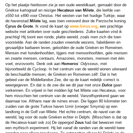
Op het plaatje hierboven zie je een oude wereldkaart, gemaakt door de
Griekse kartograaf en reiziger
Hecateus van Milete
, die leefde van
±550 tot ±490 voor Christus. Het westen van het huidige Turkije, waar
de havenstad
Milete
lag, was toen veroverd door de Perzische koning
Cyrus de Grote
. Ik vond de kaart op
www.livius.org
, een prachtige
website met artikelen over oude geschiedenis. Zulke kaarten vind ik
prachtig! Hij toont een ronde, platte wereld, zoals men zich die toen
voorstelde. Aan de randen zouden vreemde wezens, fabeldieren en
gevaarlijke barbaren leven, geloofden de oude Grieken en Romeinen.
Mensen met hondenhoofden, tijgers met mensenhoofden, gele mensen
en zwarte mensen, centaurs, Amazones, monsters, mensen met één
voet, enzovoorts. Denk ook aan
Homeros
´
Odysseus
, met
bijvoorbeeld de Cycloop. In het centrum van de wereld wonen uiteraard
de beschaafde mensen, de Grieken en Romeinen zélf. Dat is het
gebied van de Middellandse Zee, die op de kaart redelijk correct is
weergegeven. En dat is de zee die we dit jaar met onze
Dulce
gaan
verkennen. En vrijwel in het midden ligt het Milete van Hecateus, voor
hem misschien het centrum van de wereld. Vanzelfsprekend gaan we
daarnaar toe. Althans naar de ruïnes ervan. Die liggen 80 kilometer ten
zuiden van de grote Turkse haven Izmir (vroeger Smyrna) op een
landtong in de Golf van Milete. Het echte centrum, de navel van de
wereld, lag voor de oude Grieken echter in Delphi. (Misschien is dat op
de Hecateus-kaart ook zo) De oppergod
Zeus
had dat bewezen met
een mythisch experiment. Hij liet vanaf de randen van de wereld twee