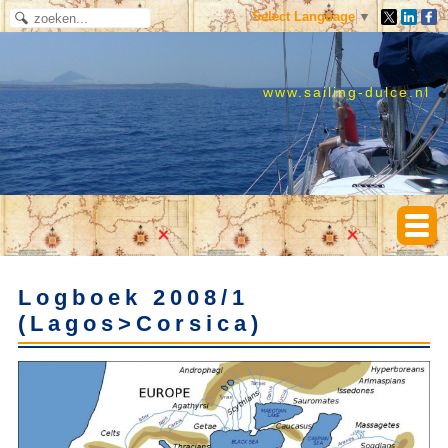
Select Language
▼
www.sailing-dulce.nl
Logboek 2008/1
(Lagos>Corsica)