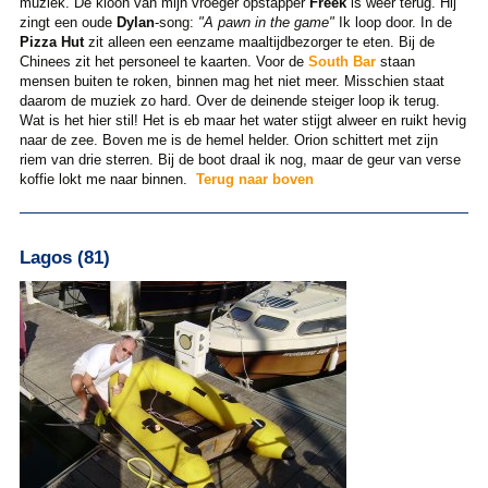
muziek. De kloon van mijn vroeger opstapper
Freek
is weer terug. Hij
zingt een oude
Dylan
-song:
"A pawn in the game"
Ik loop door. In de
Pizza Hut
zit alleen een eenzame maaltijdbezorger te eten. Bij de
Chinees zit het personeel te kaarten. Voor de
South Bar
staan
mensen buiten te roken, binnen mag het niet meer. Misschien staat
daarom de muziek zo hard. Over de deinende steiger loop ik terug.
Wat is het hier stil! Het is eb maar het water stijgt alweer en ruikt hevig
naar de zee. Boven me is de hemel helder. Orion schittert met zijn
riem van drie sterren. Bij de boot draal ik nog, maar de geur van verse
koffie lokt me naar binnen.
Terug naar boven
Lagos (81)