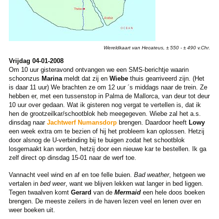
Wereldkaart van Hecateus, ± 550 - ± 490 v.Chr.
Vrijdag 04-01-2008
Om 10 uur gisteravond ontvangen we een SMS-berichtje waarin
schoonzus
Marina
meldt dat zij en
Wiebe
thuis gearriveerd zijn. (Het
is daar 11 uur) We brachten ze om 12 uur ´s middags naar de trein. Ze
hebben er, met een tussenstop in Palma de Mallorca, van deur tot deur
10 uur over gedaan. Wat ik gisteren nog vergat te vertellen is, dat ik
hen de grootzeilkar/schootblok heb meegegeven. Wiebe zal het a.s.
dinsdag naar
Jachtwerf Numansdorp
brengen. Daardoor heeft
Lowy
een week extra om te bezien of hij het probleem kan oplossen. Hetzij
door alsnog de U-verbinding bij te buigen zodat het schootblok
losgemaakt kan worden, hetzij door een nieuwe kar te bestellen. Ik ga
zelf direct op dinsdag 15-01 naar de werf toe.
Vannacht veel wind en af en toe felle buien.
Bad weather
, hetgeen we
vertalen in
bed weer
, want we blijven lekken wat langer in bed liggen.
Tegen twaalven komt
Gerard
van de
Mermaid
een hele doos boeken
brengen. De meeste zeilers in de haven lezen veel en lenen over en
weer boeken uit.