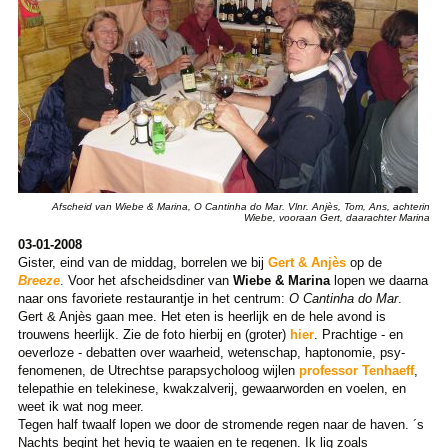
Afscheid van Wiebe & Marina, O Cantinha do Mar. Vlnr. Anjès, Tom, Ans, achterin
Wiebe, vooraan Gert, daarachter Marina
03-01-2008
Gister, eind van de middag, borrelen we bij
Gert & Anjès
op de
Breeze
. Voor het afscheidsdiner van
Wiebe & Marina
lopen we daarna
naar ons favoriete restaurantje in het centrum:
O Cantinha do Mar
.
Gert & Anjès gaan mee. Het eten is heerlijk en de hele avond is
trouwens heerlijk. Zie de foto hierbij en (groter)
hier
. Prachtige - en
oeverloze - debatten over waarheid, wetenschap, haptonomie, psy-
fenomenen, de Utrechtse parapsycholoog wijlen
professor Tenhaeff
,
telepathie en telekinese, kwakzalverij, gewaarworden en voelen, en
weet ik wat nog meer.
Tegen half twaalf lopen we door de stromende regen naar de haven. ´s
Nachts begint het hevig te waaien en te regenen. Ik lig zoals