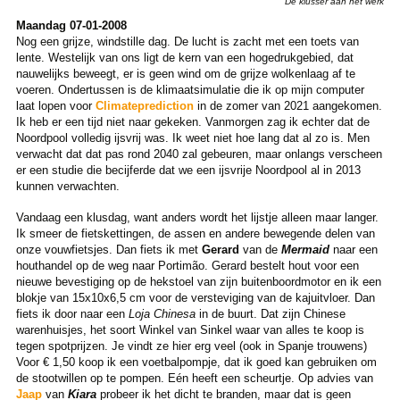
De klusser aan het werk
Maandag 07-01-2008
Nog een grijze, windstille dag. De lucht is zacht met een toets van
lente. Westelijk van ons ligt de kern van een hogedrukgebied, dat
nauwelijks beweegt, er is geen wind om de grijze wolkenlaag af te
voeren. Ondertussen is de klimaatsimulatie die ik op mijn computer
laat lopen voor
Climateprediction
in de zomer van 2021 aangekomen.
Ik heb er een tijd niet naar gekeken. Vanmorgen zag ik echter dat de
Noordpool volledig ijsvrij was. Ik weet niet hoe lang dat al zo is. Men
verwacht dat dat pas rond 2040 zal gebeuren, maar onlangs verscheen
er een studie die becijferde dat we een ijsvrije Noordpool al in 2013
kunnen verwachten.
Vandaag een klusdag, want anders wordt het lijstje alleen maar langer.
Ik smeer de fietskettingen, de assen en andere bewegende delen van
onze vouwfietsjes. Dan fiets ik met
Gerard
van de
Mermaid
naar een
houthandel op de weg naar Portimão. Gerard bestelt hout voor een
nieuwe bevestiging op de hekstoel van zijn buitenboordmotor en ik een
blokje van 15x10x6,5 cm voor de versteviging van de kajuitvloer. Dan
fiets ik door naar een
Loja Chinesa
in de buurt. Dat zijn Chinese
warenhuisjes, het soort Winkel van Sinkel waar van alles te koop is
tegen spotprijzen. Je vindt ze hier erg veel (ook in Spanje trouwens)
Voor € 1,50 koop ik een voetbalpompje, dat ik goed kan gebruiken om
de stootwillen op te pompen. Eén heeft een scheurtje. Op advies van
Jaap
van
Kiara
probeer ik het dicht te branden, maar dat is geen