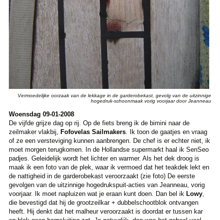
Vermoedelijke oorzaak van de lekkage in de garderobekast, gevolg van de uitzinnige
hogedruk-schoonmaak vorig voorjaar door Jeanneau
Woensdag 09-01-2008
De vijfde grijze dag op rij. Op de fiets breng ik de bimini naar de
zeilmaker vlakbij,
Fofovelas Sailmakers
. Ik toon de gaatjes en vraag
of ze een versteviging kunnen aanbrengen. De chef is er echter niet, ik
moet morgen terugkomen. In de Hollandse supermarkt haal ik SenSeo
padjes. Geleidelijk wordt het lichter en warmer. Als het dek droog is
maak ik een foto van de plek, waar ik vermoed dat het teakdek lekt en
de nattigheid in de garderobekast veroorzaakt (zie foto) De eerste
gevolgen van de uitzinnige hogedrukspuit-acties van Jeanneau, vorig
voorjaar. Ik moet napluizen wat je eraan kunt doen. Dan bel ik
Lowy
,
die bevestigd dat hij de grootzeilkar + dubbelschootblok ontvangen
heeft. Hij denkt dat het malheur veroorzaakt is doordat er tussen kar