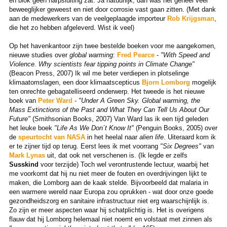
en blok geen harpsluiting zat. Ja natuurlijk, dan was het geheel veel
beweeglijker geweest en niet door corrosie vast gaan zitten. (Met dank
aan de medewerkers van de veelgeplaagde importeur
Rob Krijgsman
,
die het zo hebben afgeleverd. Wist ik veel)
Op het havenkantoor zijn twee bestelde boeken voor me aangekomen,
nieuwe studies over
global warming
:
Fred Pearce
-
"With Speed and
Violence. Why scientists fear tipping points in Climate Change"
(Beacon Press, 2007) Ik wil me beter verdiepen in plotselinge
klimaatomslagen, een door klimaatscepticus
Bjorn Lomborg
mogelijk
ten onrechte gebagatelliseerd onderwerp. Het tweede is het nieuwe
boek van
Peter Ward
-
"Under A Green Sky. Global warming, the
Mass Extinctions of the Past and What They Can Tell Us About Our
Future"
(Smithsonian Books, 2007) Van Ward las ik een tijd geleden
het leuke boek
"Life As We Don´t Know It"
(Penguin Books, 2005) over
de
speurtocht van
NASA
in het heelal naar
alien life
. Uiteraard kom ik
er te zijner tijd op terug. Eerst lees ik met voorrang
"Six Degrees"
van
Mark Lynas
uit, dat ook net verschenen is. (Ik legde er zelfs
Susskind
voor terzijde) Toch wel verontrustende lectuur, waarbij het
me voorkomt dat hij nu niet meer de fouten en overdrijvingen lijkt te
maken, die Lomborg aan de kaak stelde. Bijvoorbeeld dat malaria in
een warmere wereld naar Europa zou oprukken - wat door onze goede
gezondheidszorg en sanitaire infrastructuur niet erg waarschijnlijk is.
Zo zijn er meer aspecten waar hij schatplichtig is. Het is overigens
flauw dat hij Lomborg helemaal niet noemt en volstaat met zinnen als