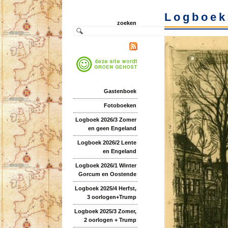
Logboek
zoeken
Gastenboek
Fotoboeken
Logboek 2026/3 Zomer
en geen Engeland
Logboek 2026/2 Lente
en Engeland
Logboek 2026/1 Winter
Gorcum en Oostende
Logboek 2025/4 Herfst,
3 oorlogen+Trump
Logboek 2025/3 Zomer,
2 oorlogen + Trump