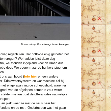
Numansdorp. Dulce hangt in het kraangat.
weg regenbuien. Dat ontlokte enig gefoeter, het
laten drogen? We hadden juist deze dag
fin, we stonden ingepland voor de kraan dus
netje door. We voeren naar de bunkersteiger om
gen.
 ons aan boord (
foto hier
en een andere
ar. Drinkwatersysteem en wasmachine zal hij
na met enige spanning de scheepshuid: waren er
ngroei van de afgelopen zomer in zout water
g stelden we vast dat de offeranodes nauwelijks
schepen.
Een plek waar ze met de neus naar het
 fenders en de rest. Ondertussen was het gaan