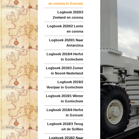
en corona in Gorcum
Logboek 2020/3
Zeeland en corona
Logboek 2020/2 Lente
en corona
Logboek 2020/1 Naar
Antarctica
Logboek 2019/4 Herfst
in Gorinchem
Logboek 2019/3 Zomer
in Noord-Nederland
Logboek 2019/2
Voorjaar in Gorinchem
Logboek 2019/1 Winter
in Gorinchem
Logboek 2018/4 Herfst
in Gorcum
Logboek 2018/3 Terug
uit de Scillies
Logboek 2018/2 Naar