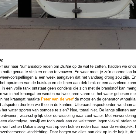
20
elf uur naar Numansdorp reden om
Dulce
op de wal te zetten, hadden we onder
en natte genua te strijken en op te vouwen. En waar moet je zo'n enorme lap 
weervoorspellingen al een week aangaven dat het vandaag droog zou zijn. En
 het opruimen van de buiskap en de lijnen aan dek brak er een aarzelend zon
; in een volle tank ontstaat geen condens die zich met de brandstof kan men
e in het kraangat en werden na twee jaren varen uit het water gehesen met
in het kraangat maakte
Peter van de werf
de motor en de generator winterkla
et afspuiten dronken we thee in de kantine. Uiteraard inspecteerden we daar
n het water sporen van osmose te zien? Nee, totaal niet. De lange slierten aa
verdwenen, waarschijnlijk door de wisseling naar zoet water. Met verwonderin
en electrolyse, terwijl we toch vaak aan de walstroom lagen vlakbij stalen 
f zetten Dulce stevig vast op een bok en reden haar naar de winterplek. 
overheersende windrichting. Daar borgen we alles aan dek op in de kajuit, de