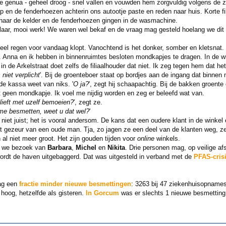
de genua - geheel droog - snel vallen en vouwden hem zorgvuldig volgens de
en de fenderhoezen achterin ons autootje paste en reden naar huis. Korte fi
naar de kelder en de fenderhoezen gingen in de wasmachine.
ar, mooi werk! We waren wel bekaf en de vraag mag gesteld hoelang we dit
eel regen voor vandaag klopt. Vanochtend is het donker, somber en kletsnat.
. Anna en ik hebben in binnenruimtes besloten mondkapjes te dragen. In de w
in de Arkelstraat doet zelfs de filiaalhouder dat niet. Ik zeg tegen hem dat het
 niet verplicht
'. Bij de groenteboer staat op bordjes aan de ingang dat binnen
 de kassa weet van niks. '
O ja?
', zegt hij schaapachtig. Bij de bakken groent
t geen mondkapje. Ik voel me nijdig worden en zeg er beleefd wat van.
blieft met uzelf bemoeien?
', zegt ze.
me besmetten, weet u dat wel?
'
 niet juist; het is vooral andersom. De kans dat een oudere klant in de winke
t gezeur van een oude man. Tja, zo jagen ze een deel van de klanten weg, 
 al niet meer groot. Het zijn gouden tijden voor
online
winkels.
 we bezoek van
Barbara
,
Michel
en
Nikita
. Drie personen mag, op veilige af
wordt de haven uitgebaggerd. Dat was uitgesteld in verband met de
PFAS-cris
aag een
fractie minder nieuwe besmettingen
: 3263 bij 47 ziekenhuisopnames
 hoog, hetzelfde als gisteren.
In Gorcum
was er slechts 1 nieuwe besmettin