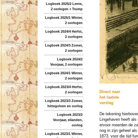
Logboek 2025/2 Lente,
2 oorlogen + Trump
Logboek 2025/1 Winter,
2 oorlogen
Logboek 2024/4 Herfst,
2 oorlogen
Logboek 2024/3 Zomer,
2 oorlogen
Logboek 2024/2
Voorjaar, 2 oorlogen
Logboek 2024/1 Winter,
2 oorlogen
Logboek 2023/4 Herfst,
Direct naar
2 oorlogen
het laatste
Logboek 2023/3 Zomer,
verslag
hittegolven en oorlog
De tekening hierboven
Logboek 2023/2
Lingehaven heeft als
Voorjaar, eilanden,
ervoor meerden de za
oorlog
nog in zijn geheel al
Logboek 2023/1 Winter,
1873, voor die tijd f