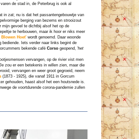
aren de stad in, de Peterbrug is ook al
at in zat; nu is dat het passantengebouwtje van
oepelvormige berging van bezems en strooizout
mijn gevoel te dichtbij alsof het op de
oepeltje te herbouwen, maar ik hoor er niks meer
 Blowen Hoet'
wordt genoemd. Daar woonde
 bediende. Iets verder naar links begint de
e Gorcummers bekende café
Corso
geopend, '
het
ootjesmensen vervangen, op de rivier vist men
Je zou er een betekenis in willen zien, maar die
gerooid, vervangen en weer groot gegroeid, neem
s
(1873 - 1925), die vanaf 1911 in Gorcum
er gehouden, haast alsof het een houtsnede is.
anwege de voortdurende corona-pandemie zullen