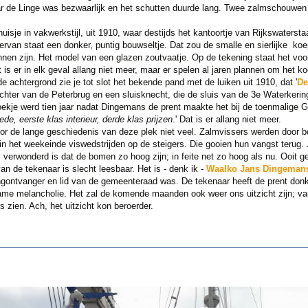
r de Linge was bezwaarlijk en het schutten duurde lang. Twee zalmschouwen v
sje in vakwerkstijl, uit 1910, waar destijds het kantoortje van Rijkswatersta
ervan staat een donker, puntig bouwseltje. Dat zou de smalle en sierlijke k
nen zijn. Het model van een glazen zoutvaatje. Op de tekening staat het voor 
t is er in elk geval allang niet meer, maar er spelen al jaren plannen om het k
e achtergrond zie je tot slot het bekende pand met de luiken uit 1910, dat '
De
hter van de Peterbrug en een sluisknecht, die de sluis van de 3e Waterkering
oekje werd tien jaar nadat Dingemans de prent maakte het bij de toenmalig
de, eerste klas interieur, derde klas prijzen
.' Dat is er allang niet meer.
 de lange geschiedenis van deze plek niet veel. Zalmvissers werden door b
r in het weekeinde viswedstrijden op de steigers. Die gooien hun vangst terug. 
l verwonderd is dat de bomen zo hoog zijn; in feite net zo hoog als nu. Ooit 
an de tekenaar is slecht leesbaar. Het is - denk ik -
Waalko Jans Dingeman
ngontvanger en lid van de gemeenteraad was. De tekenaar heeft de prent donk
me melancholie. Het zal de komende maanden ook weer ons uitzicht zijn; v
s zien. Ach, het uitzicht kon beroerder.