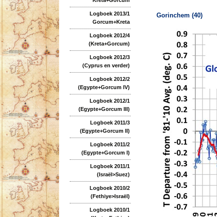
Logboek 2013/1
Gorinchem (40)
Gorcum+Kreta
Logboek 2012/4
(Kreta+Gorcum)
Logboek 2012/3
(Cyprus en verder)
Logboek 2012/2
(Egypte+Gorcum IV)
Logboek 2012/1
(Egypte+Gorcum III)
Logboek 2011/3
(Egypte+Gorcum II)
Logboek 2011/2
(Egypte+Gorcum I)
Logboek 2011/1
(Israël>Suez)
Logboek 2010/2
(Fethiye>Israël)
Logboek 2010/1