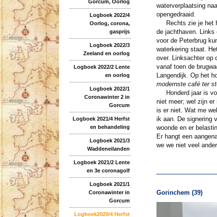
Gorcum, Oorlog
waterverplaatsing naa
opengedraaid.
Logboek 2022/4
Rechts zie je het hui
Oorlog, corona,
de jachthaven. Links 
gasprijs
voor de Peterbrug kun
Logboek 2022/3
waterkering staat. He
Zeeland en oorlog
over. Linksachter op d
vanaf toen de brugwac
Logboek 2022/2 Lente
Langendijk. Op het h
en oorlog
modernste café ter ste
Logboek 2022/1
Honderd jaar is voor
Coronawinter 2 in
niet meer; wel zijn e
Gorcum
is er niet. Wat me we
ik aan. De signering v
Logboek 2021/4 Herfst
en behandeling
woonde en er belasti
Er hangt een aangena
Logboek 2021/3
we we niet veel ander
Waddeneilanden
Logboek 2021/2 Lente
en 3e coronagolf
Logboek 2021/1
Gorinchem (39)
Coronawinter in
Gorcum
Logboek2020/4 Herfst