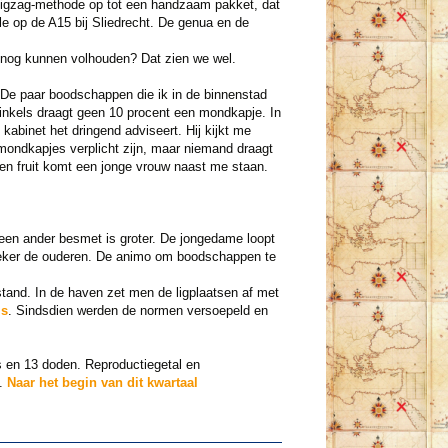
 zigzag-methode op tot een handzaam pakket, dat
le op de A15 bij Sliedrecht. De genua en de
 nog kunnen volhouden? Dat zien we wel.
 De paar boodschappen die ik in de binnenstad
inkels draagt geen 10 procent een mondkapje. In
 kabinet het dringend adviseert. Hij kijkt me
 mondkapjes verplicht zijn, maar niemand draagt
e en fruit komt een jonge vrouw naast me staan.
l een ander besmet is groter. De jongedame loopt
zeker de ouderen. De animo om boodschappen te
stand. In de haven zet men de ligplaatsen af met
is
. Sindsdien werden de normen versoepeld en
 en 13 doden. Reproductiegetal en
g.
Naar het begin van dit kwartaal