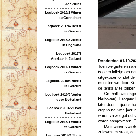
de Scillies
Logboek 2018/1 Winter
te Gorinchem
Logboek 2017/4 Herfst
in Gorcum
Logboek 2017/3 Zomer
in Engeland
Logboek 2017/2
Voorjaar in Zeeland
Donderdag 01-10-20
Toen we gisteren na 
Logboek 2017/1 Winter
is geen lolletje om e
te Gorcum
uitgekozen omdat de 
Logboek 2016/4 Herfst
moesten we door. Bij
in Gorcum
de tanks af te toppen
Om half twee lagen w
Logboek 2016/3 Verder
hierboven). Hangend 
door Nederland
later doen. Tijdens h
Logboek 2016/2 Door
ergens na twee jaar i
Nederland
waren vrijwel geheel 
waren aangevreten. Ge
Logboek 2016/1 Winter
De mannen van de wer
te Gorcum
zuidwesten staat, de 
Logboek 2015/4 Thuis