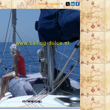
Select Language
▼
www.sailing-dulce.nl