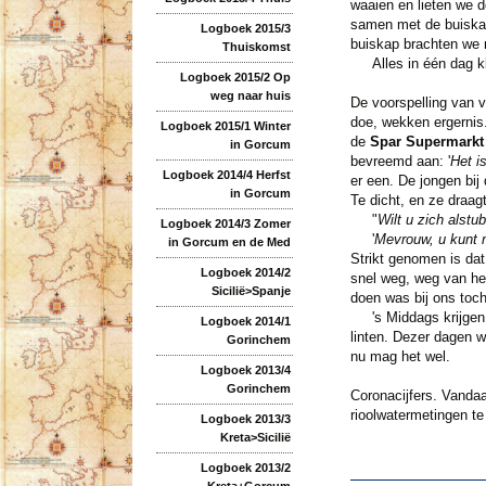
waaien en lieten we 
samen met de buiskap 
Logboek 2015/3
buiskap brachten we 
Thuiskomst
Alles in één dag kla
Logboek 2015/2 Op
weg naar huis
De voorspelling van v
doe, wekken ergernis
Logboek 2015/1 Winter
de
Spar Supermarkt
in Gorcum
bevreemd aan: '
Het is
Logboek 2014/4 Herfst
er een. De jongen bij
in Gorcum
Te dicht, en ze draag
"
Wilt u zich alstu
Logboek 2014/3 Zomer
'
Mevrouw, u kunt 
in Gorcum en de Med
Strikt genomen is dat
Logboek 2014/2
snel weg, weg van he
Sicilië>Spanje
doen was bij ons toch
's Middags krijgen
Logboek 2014/1
linten. Dezer dagen 
Gorinchem
nu mag het wel.
Logboek 2013/4
Gorinchem
Coronacijfers. Vand
rioolwatermetingen te
Logboek 2013/3
Kreta>Sicilië
Logboek 2013/2
Kreta+Gorcum