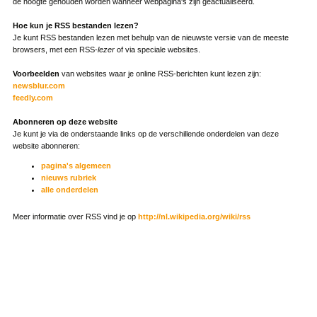
de hoogte gehouden worden wanneer webpagina's zijn geactualiseerd.
Hoe kun je RSS bestanden lezen?
Je kunt RSS bestanden lezen met behulp van de nieuwste versie van de meeste
browsers, met een RSS-
lezer
of via speciale websites.
Voorbeelden
van websites waar je online RSS-berichten kunt lezen zijn:
newsblur.com
feedly.com
Abonneren op deze website
Je kunt je via de onderstaande links op de verschillende onderdelen van deze
website abonneren:
pagina's algemeen
nieuws rubriek
alle onderdelen
Meer informatie over RSS vind je op
http://nl.wikipedia.org/wiki/rss