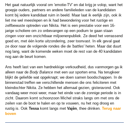
Het gaat natuurlijk vooral om 'emotie-TV' en dat krijg je volop, want het
groepje ouders, partners en andere familieleden van de kandidaten
komt bij iedere kandidaat ruim in beeld. Maar laat ik eerlijk zijn, ook ik
liet me wel meeslepen en ik had bewondering voor het rustige en
zelfbewuste optreden van Nikita. Het is een prestatie voor een 16-
jarige scholiere om zo onbevangen op een podium te gaan staan
zingen voor een onzichtbaar miljoenenpubliek. Ze deed het verrassend
goed en, met één korte uitzondering, zeer toonvast. In elk geval gaat
ze door naar de volgende rondes die de
'battles
' heten. Maar dat duurt
nog lang, want de komende weken moet de rest van de 40 kandidaten
nog aan de beurt komen.
Ans heeft last van een hardnekkige verkoudheid, dus vanmorgen ga ik
alleen naar de
Body Balance
met een uur sporten erna. Na terugkeer
blijkt de geliefde wat opgeknapt; we doen samen boodschappen. In de
binnenstad treffen we verschillende mensen die ons feliciteren met
kleindochter Nikita. Ze hebben het allemaal gezien, gisteravond. Ook
vandaag weer mooi weer, maar het einde van de zonnige periode is in
zicht. Daarom komt schoonzoon Michel straks langs om met ons de
zeilen van de boot te halen en op te vouwen, nu het nog droog en
rustig is. Ook
Tessa
komt langs met
Vajèn
, thee drinken.
Terug naar
boven