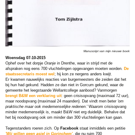
Manuscript van mijn nieuwe boek
Woensdag 07-10-2015
Ophef over het dorpje
Oranje
in Drenthe, waar in strijd met de
afspraken nog eens 700 vluchtelingen opgevangen moeten worden.
De
staatssecretaris moest wel
; hij kon ze nergens anders kwijt.
Er kwamen nauwelijks reacties van burgemeesters die zeiden dat het
bij hun had gekund. Hadden ze dan niet in Gorcum gekund, waar de
gemeente het leegstaande Wellantcollege aanbood? Vanmorgen
brengt B&W een verklaring uit
: geen crisisopvang (maximaal 72 uur),
maar noodopvang (maximaal 24 maanden). Dat vindt men beter
'om
praktische maar ook medemenselijke redenen
.' Waarom crisisopvang
minder medemenselijk is, maakt B&W niet erg duidelijk. Behalve dat
het bij noodopvang ook om minder dan 300 vluchtelingen kan gaan.
Tegenstanders roeren zich. Op
Facebook
staat inmiddels een petitie
'Wij willen geen asiel in Gorinchem'
, die nu ruim 700