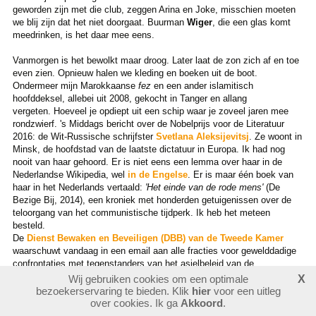
geworden zijn met die club, zeggen Arina en Joke, misschien moeten
we blij zijn dat het niet doorgaat. Buurman
Wiger
, die een glas komt
meedrinken, is het daar mee eens.
Vanmorgen is het bewolkt maar droog. Later laat de zon zich af en toe
even zien. Opnieuw halen we kleding en boeken uit de boot.
Ondermeer mijn Marokkaanse
fez
en een ander islamitisch
hoofddeksel, allebei uit 2008, gekocht in Tanger en allang
vergeten. Hoeveel je opdiept uit een schip waar je zoveel jaren mee
rondzwierf. 's Middags bericht over de Nobelprijs voor de Literatuur
2016: de Wit-Russische schrijfster
Svetlana Aleksijevitsj
. Ze woont in
Minsk, de hoofdstad van de laatste dictatuur in Europa. Ik had nog
nooit van haar gehoord. Er is niet eens een lemma over haar in de
Nederlandse Wikipedia, wel
in de Engelse
. Er is maar één boek van
haar in het Nederlands vertaald:
'Het einde van de rode mens'
(De
Bezige Bij, 2014), een kroniek met honderden getuigenissen over de
teloorgang van het communistische tijdperk. Ik heb het meteen
besteld.
De
Dienst Bewaken en Beveiligen (DBB) van de Tweede Kamer
waarschuwt vandaag in een email aan alle fracties voor gewelddadige
confrontaties met tegenstanders van het asielbeleid van de
regering. Het doet wat overtrokken aan. Het
minor incident
tegen
Wij gebruiken cookies om een optimale
X
staatsecretaris
Dijkhoff
in het dorpje Oranje stelde nou ook weer niet
bezoekerservaring te bieden. Klik
hier
voor een uitleg
zoveel voor.
Terug naar boven
over cookies. Ik ga
Akkoord
.