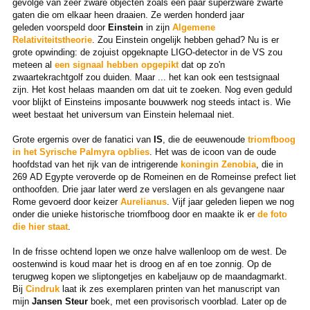
gevolge van zeer zware objecten zoals een paar superzware zwarte
gaten die om elkaar heen draaien. Ze werden honderd jaar
geleden voorspeld door
Einstein
in zijn
Algemene
Relativiteitstheorie
. Zou Einstein ongelijk hebben gehad? Nu is er
grote opwinding: de zojuist opgeknapte LIGO-detector in de VS zou
meteen al
een signaal hebben opgepikt
dat op zo'n
zwaartekrachtgolf zou duiden. Maar ... het kan ook een testsignaal
zijn. Het kost helaas maanden om dat uit te zoeken. Nog even geduld
voor blijkt of Einsteins imposante bouwwerk nog steeds intact is. Wie
weet bestaat het universum van Einstein helemaal niet.
Grote ergernis over de fanatici van
IS
, die de eeuwenoude
triomfboog
in het Syrische Palmyra opblies
. Het was de icoon van de oude
hoofdstad van het rijk van de intrigerende
koningin Zenobia
, die in
269 AD Egypte veroverde op de Romeinen en de Romeinse prefect liet
onthoofden. Drie jaar later werd ze verslagen en als gevangene naar
Rome gevoerd door keizer
Aurelianus
. Vijf jaar geleden liepen we nog
onder die unieke historische triomfboog door en maakte ik er
de foto
die hier staat
.
In de frisse ochtend lopen we onze halve wallenloop om de west. De
oostenwind is koud maar het is droog en af en toe zonnig. Op de
terugweg kopen we sliptongetjes en kabeljauw op de maandagmarkt.
Bij
Cindruk
laat ik zes exemplaren printen van het manuscript van
mijn
Jansen Steur
boek, met een provisorisch voorblad. Later op de