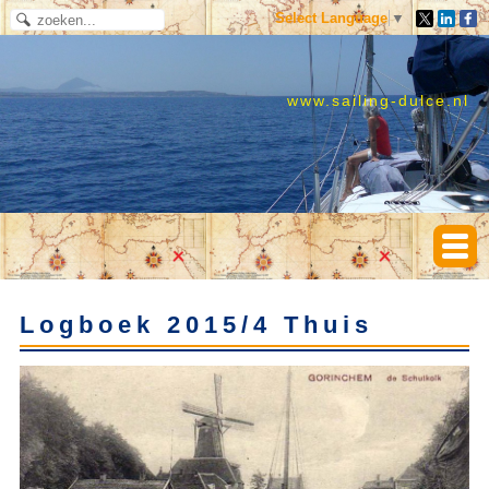
Select Language
▼
www.sailing-dulce.nl
Logboek 2015/4 Thuis