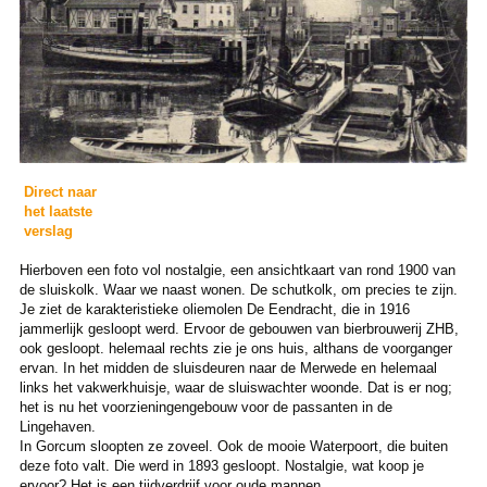
Direct naar
het laatste
verslag
Hierboven een foto vol nostalgie, een ansichtkaart van rond 1900 van
de sluiskolk. Waar we naast wonen. De schutkolk, om precies te zijn.
Je ziet de karakteristieke oliemolen De Eendracht, die in 1916
jammerlijk gesloopt werd. Ervoor de gebouwen van bierbrouwerij ZHB,
ook gesloopt. helemaal rechts zie je ons huis, althans de voorganger
ervan. In het midden de sluisdeuren naar de Merwede en helemaal
links het vakwerkhuisje, waar de sluiswachter woonde. Dat is er nog;
het is nu het voorzieningengebouw voor de passanten in de
Lingehaven.
In Gorcum sloopten ze zoveel. Ook de mooie Waterpoort, die buiten
deze foto valt. Die werd in 1893 gesloopt. Nostalgie, wat koop je
ervoor? Het is een tijdverdrijf voor oude mannen.