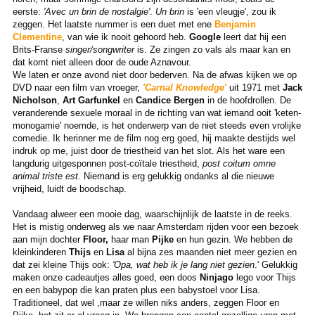
eerste:
'Avec un brin de nostalgie'
.
Un brin
is 'een vleugje', zou ik
zeggen. Het laatste nummer is een duet met ene
Benjamin
Clementine
, van wie ik nooit gehoord heb.
Google
leert dat hij een
Brits-Franse
singer/songwriter
is. Ze zingen zo vals als maar kan en
dat komt niet alleen door de oude Aznavour.
We laten er onze avond niet door bederven. Na de afwas kijken we op
DVD naar een film van vroeger,
'Carnal Knowledge'
uit 1971 met
Jack
Nicholson
,
Art Garfunkel
en
Candice Bergen
in de hoofdrollen. De
veranderende sexuele moraal in de richting van wat iemand ooit 'keten-
monogamie' noemde, is het onderwerp van de niet steeds even vrolijke
comedie. Ik herinner me de film nog erg goed, hij maakte destijds wel
indruk op me, juist door de triestheid van het slot. Als het ware een
langdurig uitgesponnen post-coïtale triestheid,
post coitum
omne
animal triste est.
Niemand is erg gelukkig ondanks al die nieuwe
vrijheid, luidt de boodschap.
Vandaag alweer een mooie dag, waarschijnlijk de laatste in de reeks.
Het is mistig onderweg als we naar Amsterdam rijden voor een bezoek
aan mijn dochter
Floor,
haar man
Pijke
en hun gezin. We hebben de
kleinkinderen
Thijs
en
Lisa
al bijna zes maanden niet meer gezien en
dat zei kleine Thijs ook:
'Opa, wat heb ik je lang niet gezien
.' Gelukkig
maken onze cadeautjes alles goed, een doos
Ninjago
lego voor Thijs
en een babypop die kan praten plus een babystoel voor Lisa.
Traditioneel, dat wel ,maar ze willen niks anders, zeggen Floor en