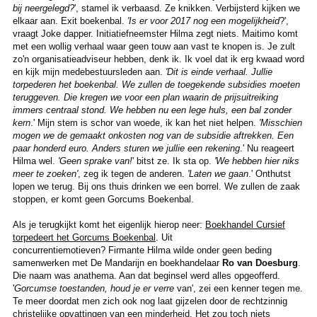
bij neergelegd?
', stamel ik verbaasd. Ze knikken. Verbijsterd kijken we
elkaar aan. Exit boekenbal.
'Is er voor 2017 nog een mogelijkheid
?',
vraagt Joke dapper. Initiatiefneemster Hilma zegt niets. Maitimo komt
met een wollig verhaal waar geen touw aan vast te knopen is. Je zult
zo'n organisatieadviseur hebben, denk ik. Ik voel dat ik erg kwaad word
en kijk mijn medebestuursleden aan.
'Dit is einde verhaal. Jullie
torpederen het boekenbal. We zullen de toegekende subsidies moeten
teruggeven. Die kregen we voor een plan waarin de prijsuitreiking
immers centraal stond. We hebben nu een lege huls, een bal zonder
kern
.' Mijn stem is schor van woede, ik kan het niet helpen.
'Misschien
mogen we de gemaakt onkosten nog van de subsidie aftrekken. Een
paar honderd euro. Anders sturen we jullie een rekening
.' Nu reageert
Hilma wel.
'Geen sprake van!
' bitst ze. Ik sta op.
'We hebben hier niks
meer te zoeken'
, zeg ik tegen de anderen.
'Laten we gaan
.' Onthutst
lopen we terug. Bij ons thuis drinken we een borrel. We zullen de zaak
stoppen, er komt geen Gorcums Boekenbal.
Als je terugkijkt komt het eigenlijk hierop neer:
Boekhandel Cursief
torpedeert het Gorcums Boekenbal
. Uit
concurrentiemotieven? Firmante Hilma wilde onder geen beding
samenwerken met De Mandarijn en boekhandelaar
Ro van Doesburg
.
Die naam was anathema. Aan dat beginsel werd alles opgeofferd.
'
Gorcumse toestanden, houd je er verre
van', zei een kenner tegen me.
Te meer doordat men zich ook nog laat gijzelen door de rechtzinnig
christelijke opvattingen van een minderheid. Het zou toch niets