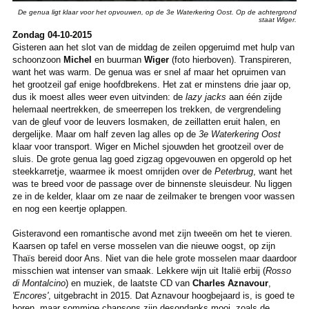
De genua ligt klaar voor het opvouwen, op de 3e Waterkering Oost. Op de achtergrond
staat Wiger.
Zondag 04-10-2015
Gisteren aan het slot van de middag de zeilen opgeruimd met hulp van
schoonzoon
Michel
en buurman
Wiger
(foto hierboven). Transpireren,
want het was warm. De genua was er snel af maar het opruimen van
het grootzeil gaf enige hoofdbrekens. Het zat er minstens drie jaar op,
dus ik moest alles weer even uitvinden: de
lazy jacks
aan één zijde
helemaal neertrekken, de smeerrepen los trekken, de vergrendeling
van de gleuf voor de leuvers losmaken, de zeillatten eruit halen, en
dergelijke. Maar om half zeven lag alles op de
3e Waterkering Oost
klaar voor transport. Wiger en Michel sjouwden het grootzeil over de
sluis. De grote genua lag goed zigzag opgevouwen en opgerold op het
steekkarretje, waarmee ik moest omrijden over de
Peterbrug
, want het
was te breed voor de passage over de binnenste sleuisdeur. Nu liggen
ze in de kelder, klaar om ze naar de zeilmaker te brengen voor wassen
en nog een keertje oplappen.
Gisteravond een romantische avond met zijn tweeën om het te vieren.
Kaarsen op tafel en verse mosselen van die nieuwe oogst, op zijn
Thaïs bereid door Ans. Niet van die hele grote mosselen maar daardoor
misschien wat intenser van smaak. Lekkere wijn uit Italië erbij (
Rosso
di Montalcino
) en muziek, de laatste CD van
Charles Aznavour
,
'Encores'
, uitgebracht in 2015. Dat Aznavour hoogbejaard is, is goed te
horen, maar sommige chansons zijn desondanks mooi, zoals de