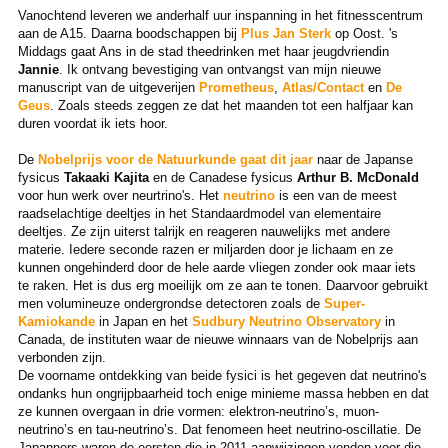
Vanochtend leveren we anderhalf uur inspanning in het fitnesscentrum
aan de A15. Daarna boodschappen bij
Plus Jan Sterk
op Oost. 's
Middags gaat Ans in de stad theedrinken met haar jeugdvriendin
Jannie
. Ik ontvang bevestiging van ontvangst van mijn nieuwe
manuscript van de uitgeverijen
Prometheus
,
Atlas/Contact
en
De
Geus
. Zoals steeds zeggen ze dat het maanden tot een halfjaar kan
duren voordat ik iets hoor.
De
Nobelprijs voor de Natuurkunde gaat dit jaar
naar de Japanse
fysicus
Takaaki Kajita
en de Canadese fysicus
Arthur B. McDonald
voor hun werk over neurtrino's. Het
neutrino
is een van de meest
raadselachtige deeltjes in het Standaardmodel van elementaire
deeltjes. Ze zijn uiterst talrijk en reageren nauwelijks met andere
materie. Iedere seconde razen er miljarden door je lichaam en ze
kunnen ongehinderd door de hele aarde vliegen zonder ook maar iets
te raken. Het is dus erg moeilijk om ze aan te tonen. Daarvoor gebruikt
men volumineuze ondergrondse detectoren zoals de
Super-
Kamiokande
in Japan en het
Sudbury Neutrino Observatory
in
Canada, de instituten waar de nieuwe winnaars van de Nobelprijs aan
verbonden zijn.
De voorname ontdekking van beide fysici is het gegeven dat neutrino's
ondanks hun ongrijpbaarheid toch enige minieme massa hebben en dat
ze kunnen overgaan in drie vormen: elektron-neutrino’s, muon-
neutrino’s en tau-neutrino’s. Dat fenomeen heet neutrino-oscillatie. De
Japanners waren de eersten die in 2011 aanwijzingen vonden voor die