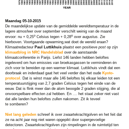
Maandag 05-10-2015
De maandelijkse
update
van de gemiddelde wereldtemperatuur in de
lagere atmosfeer over september verschilt weinig van de maand
o
o
ervoor: nu + 0,25
Celsius tegen + 0,28
over augustus. Zie
hierboven. Voortgaande opwarming,wat doet de wereld eraan?
Klimaatredacteur
Paul Luttikhuis
plaatst een positieve
post
op zijn
klimaatblog in NRC Handelsblad
over de aanstaande
klimaatconferentie in Parijs. Liefst 146 landen hebben beloftes
ingeleverd om hun emissies van broekasgassen te verminderen én
zich voor te bereiden op een warmer klimaat. Luttikhuis vindt dat een
doorbraak en inderdaad gaat het veel verder dan het oude
Kyoto-
protocol
. Dat is winst maar alle 146 beloftes bij elkaar leiden tot een
temperatuurstijging van 2,7 graden Celsius tegen het einde van de
eeuw. Dat is flink meer dan de alom beoogde 2 graden stijging, die al
onvoorspelbare effecten zal hebben. En .... het staat zeker niet vast
dat alle landen hun beloftes zullen nakomen. Zit ik teveel
te somberen?
Niet lang geleden
schreef ik over zwaartekrachtgolven en het feit dat
ze na acht jaar nog niet waren opgepikt door supergevoelige
detectoren. Zwaartekrachtgolven zijn rimpelingen in de ruimtetijd ten