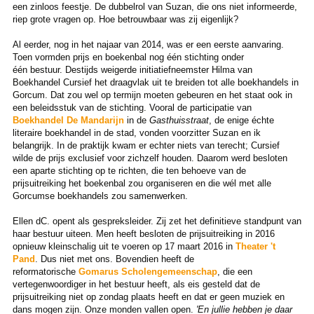
een zinloos feestje. De dubbelrol van Suzan, die ons niet informeerde,
riep grote vragen op. Hoe betrouwbaar was zij eigenlijk?
Al eerder, nog in het najaar van 2014, was er een eerste aanvaring.
Toen vormden prijs en boekenbal nog één stichting onder
één bestuur. Destijds weigerde initiatiefneemster Hilma van
Boekhandel Cursief het draagvlak uit te breiden tot alle boekhandels in
Gorcum. Dat zou wel op termijn moeten gebeuren en het staat ook in
een beleidsstuk van de stichting. Vooral de participatie van
Boekhandel De Mandarijn
in de
Gasthuisstraat
, de enige échte
literaire boekhandel in de stad, vonden voorzitter Suzan en ik
belangrijk. In de praktijk kwam er echter niets van terecht; Cursief
wilde de prijs exclusief voor zichzelf houden. Daarom werd besloten
een aparte stichting op te richten, die ten behoeve van de
prijsuitreiking het boekenbal zou organiseren en die wél met alle
Gorcumse boekhandels zou samenwerken.
Ellen dC. opent als gespreksleider. Zij zet het definitieve standpunt van
haar bestuur uiteen. Men heeft besloten de prijsuitreiking in 2016
opnieuw kleinschalig uit te voeren op 17 maart 2016 in
Theater 't
Pand
. Dus niet met ons. Bovendien heeft de
reformatorische
Gomarus Scholengemeenschap
, die een
vertegenwoordiger in het bestuur heeft, als eis gesteld dat de
prijsuitreiking niet op zondag plaats heeft en dat er geen muziek en
dans mogen zijn. Onze monden vallen open.
'En jullie hebben je daar