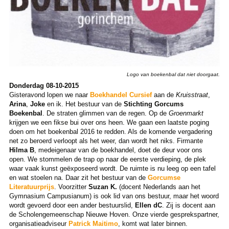
Logo van boekenbal dat niet doorgaat.
Donderdag 08-10-2015
Gisteravond lopen we naar
Boekhandel Cursief
aan de
Kruisstraat
,
Arina
,
Joke
en ik. Het bestuur van de
Stichting Gorcums
Boekenbal
. De straten glimmen van de regen. Op de
Groenmarkt
krijgen we een fikse bui over ons heen. We gaan een laatste poging
doen om het boekenbal 2016 te redden. Als de komende vergadering
net zo beroerd verloopt als het weer, dan wordt het niks. Firmante
Hilma B
, medeigenaar van de boekhandel, doet de deur voor ons
open. We stommelen de trap op naar de eerste verdieping, de plek
waar vaak kunst geëxposeerd wordt. De ruimte is nu leeg op een tafel
en wat stoelen na. Daar zit het bestuur van de
Gorcumse
Literatuurprijs
. Voorzitter
Suzan K.
(docent Nederlands aan het
Gymnasium Campusianum) is ook lid van ons bestuur, maar het woord
wordt gevoerd door een ander bestuurslid,
Ellen dC
. Zij is docent aan
de Scholengemeenschap Nieuwe Hoven. Onze vierde gesprekspartner,
organisatieadviseur
Patrick Maitimo
, komt wat later binnen.