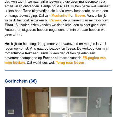
dag verstuur ik ze naar vijf uitgeverijen, die geen manuscripten via
email
willen ontvangen. Eentje houd ik zelf. Ik ben benieuwd wanneer
ik iets hoor. Twee uitgeverijen die ik via
email
benaderde, sturen een
ontvangstbevestiging. Dat zijn
Meulenhoff
en
Boom
. Aanvankelijk
wilde ik het boek uitgeven bij
Carrera
, de uitgeverij van mijn dochter
Floor
. Bij nader inzien vonden we dat allebei een minder goed idee.
Auteurs en uitgevers hebben nogal eens onmin en daar hebben we
geen zin in.
Het blijft de hele dag droog, maar voor vanavond en morgen is veel
regen op komst. Ans gaat op bezoek bij
Tessa
. De verkoop van mijn
romantrilogie trekt aan, sinds ik een dag of tien geleden een
advertentiecampagne op
Facebook
startte voor de
FB-pagina van
mijn boeken
. Dat werkt dus wel.
Terug naar boven
Gorinchem (66)