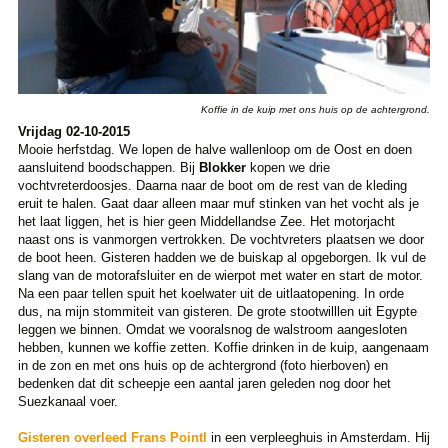
Koffie in de kuip met ons huis op de achtergrond.
Vrijdag 02-10-2015
Mooie herfstdag. We lopen de halve wallenloop om de Oost en doen
aansluitend boodschappen. Bij
Blokker
kopen we drie
vochtvreterdoosjes. Daarna naar de boot om de rest van de kleding
eruit te halen. Gaat daar alleen maar muf stinken van het vocht als je
het laat liggen, het is hier geen Middellandse Zee. Het motorjacht
naast ons is vanmorgen vertrokken. De vochtvreters plaatsen we door
de boot heen. Gisteren hadden we de buiskap al opgeborgen. Ik vul de
slang van de motorafsluiter en de wierpot met water en start de motor.
Na een paar tellen spuit het koelwater uit de uitlaatopening. In orde
dus, na mijn stommiteit van gisteren. De grote stootwilllen uit Egypte
leggen we binnen. Omdat we vooralsnog de walstroom aangesloten
hebben, kunnen we koffie zetten. Koffie drinken in de kuip, aangenaam
in de zon en met ons huis op de achtergrond (foto hierboven) en
bedenken dat dit scheepje een aantal jaren geleden nog door het
Suezkanaal voer.
Gisteren overleed Frans Pointl
in een verpleeghuis in Amsterdam. Hij