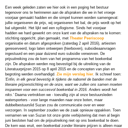
Een week geleden zaten we hier ook in een poging het bestuur
tegenover ons te herinneren aan de afspraken die we in het vroege
voorjaar gemaakt hadden en die simpel kunnen worden samengevat:
jullie organiseren de prijs, wij organiseren het bal, de prijs wordt op het
bal uitgereikt. Het lijkt wel een syllogisme. Sinds het voorjaar
hadden we hard gewerkt om onze kant van de afspraken na te komen:
stichting opgericht, plan gemaakt, met
Theater Peeriscoop
organisatie en datum afgesproken (zaterdag 2 april 2016), artiesten
gereserveerd, logo laten ontwerpen (hierboven), subsidieaanvragen
ingestuurd en een paar duizend euro subsidie verworven. De
prijsuitreiking zou de kern van het programma van het boekenbal
zijn. De afspraken werden nog bevestigd bij de uitreiking van de
Literatuurprijzen 2015 op 8 april 2015 en de concepten van plan en
begroting werden overhandigd.
Z
ie mijn verslag hier
. Ik schreef toen:
'Enfin, in elk geval bevestig ik tijdens de naborrel de banden met de
literaire prijzenstichting en de onze, want we zullen ons samen moeten
inspannen voor een succesvol boekenbal in 2016. Anders wordt het
niks
.' Daarna vertrokken we - toevallig zijn al onze bestuursleden
watersporters - voor lange maanden naar onze boten, maar
dubbelbestuurslid Suzan zou de communicatie over en weer
verzorgen. In september zouden we de zaak opnieuw oppakken. Toen
vernamen we van Suzan tot onze grote verbijstering dat men al begin
juni besloten had om de prijsuitreiking niet op ons boekenbal te doen.
De kern was eruit, een boekenbal zonder literaire prijzen is alleen maar