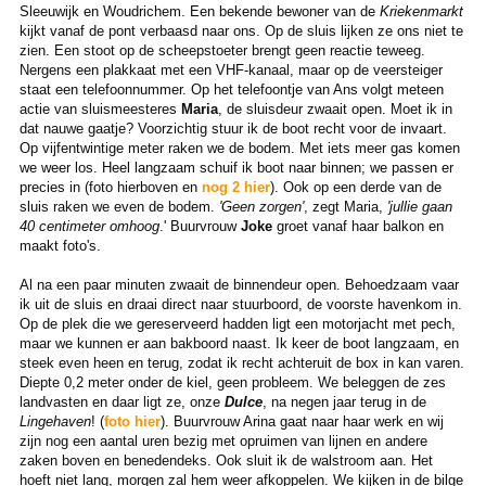
Sleeuwijk en Woudrichem. Een bekende bewoner van de
Kriekenmarkt
kijkt vanaf de pont verbaasd naar ons. Op de sluis lijken ze ons niet te
zien. Een stoot op de scheepstoeter brengt geen reactie teweeg.
Nergens een plakkaat met een VHF-kanaal, maar op de veersteiger
staat een telefoonnummer. Op het telefoontje van Ans volgt meteen
actie van sluismeesteres
Maria
, de sluisdeur zwaait open. Moet ik in
dat nauwe gaatje? Voorzichtig stuur ik de boot recht voor de invaart.
Op vijfentwintige meter raken we de bodem. Met iets meer gas komen
we weer los. Heel langzaam schuif ik boot naar binnen; we passen er
precies in (foto hierboven en
nog 2 hier
). Ook op een derde van de
sluis raken we even de bodem.
'Geen zorgen'
, zegt Maria,
'jullie gaan
40 centimeter omhoog
.' Buurvrouw
Joke
groet vanaf haar balkon en
maakt foto's.
Al na een paar minuten zwaait de binnendeur open. Behoedzaam vaar
ik uit de sluis en draai direct naar stuurboord, de voorste havenkom in.
Op de plek die we gereserveerd hadden ligt een motorjacht met pech,
maar we kunnen er aan bakboord naast. Ik keer de boot langzaam, en
steek even heen en terug, zodat ik recht achteruit de box in kan varen.
Diepte 0,2 meter onder de kiel, geen probleem. We beleggen de zes
landvasten en daar ligt ze, onze
Dulce
, na negen jaar terug in de
Lingehaven
! (
foto hier
). Buurvrouw Arina gaat naar haar werk en wij
zijn nog een aantal uren bezig met opruimen van lijnen en andere
zaken boven en benedendeks. Ook sluit ik de walstroom aan. Het
hoeft niet lang, morgen zal hem weer afkoppelen. We kijken in de bilge