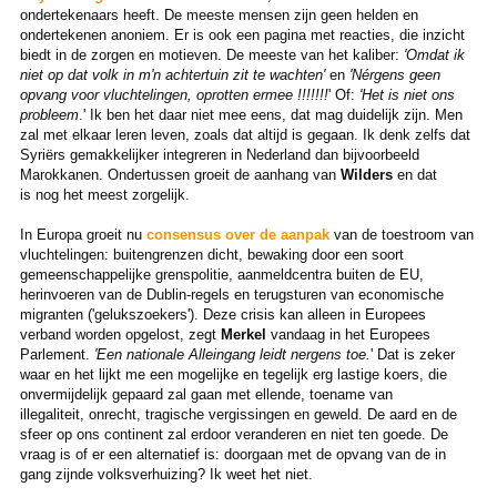
ondertekenaars heeft. De meeste mensen zijn geen helden en
ondertekenen anoniem. Er is ook een pagina met reacties, die inzicht
biedt in de zorgen en motieven. De meeste van het kaliber:
'Omdat ik
niet op dat volk in m'n achtertuin zit te wachten'
en
'Nérgens geen
opvang voor vluchtelingen, oprotten ermee !!!!!!!
' Of:
'Het is niet ons
probleem
.' Ik ben het daar niet mee eens, dat mag duidelijk zijn. Men
zal met elkaar leren leven, zoals dat altijd is gegaan. Ik denk zelfs dat
Syriërs gemakkelijker integreren in Nederland dan bijvoorbeeld
Marokkanen. Ondertussen groeit de aanhang van
Wilders
en dat
is nog het meest zorgelijk.
In Europa groeit nu
consensus over de aanpak
van de toestroom van
vluchtelingen: buitengrenzen dicht, bewaking door een soort
gemeenschappelijke grenspolitie, aanmeldcentra buiten de EU,
herinvoeren van de Dublin-regels en terugsturen van economische
migranten ('gelukszoekers'). Deze crisis kan alleen in Europees
verband worden opgelost, zegt
Merkel
vandaag in het Europees
Parlement.
'Een nationale Alleingang leidt nergens toe.
' Dat is zeker
waar en het lijkt me een mogelijke en tegelijk erg lastige koers, die
onvermijdelijk gepaard zal gaan met ellende, toename van
illegaliteit, onrecht, tragische vergissingen en geweld. De aard en de
sfeer op ons continent zal erdoor veranderen en niet ten goede. De
vraag is of er een alternatief is: doorgaan met de opvang van de in
gang zijnde volksverhuizing? Ik weet het niet.