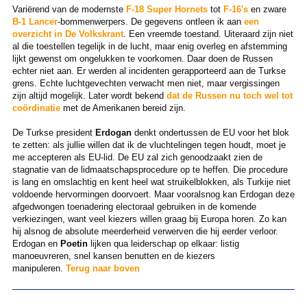
Variërend van de modernste
F-18 Super Hornets
tot
F-16's
en zware
B-1 Lancer
-bommenwerpers. De gegevens ontleen ik aan
een
overzicht in De Volkskrant
. Een vreemde toestand. Uiteraard zijn niet
al die toestellen tegelijk in de lucht, maar enig overleg en afstemming
lijkt gewenst om ongelukken te voorkomen. Daar doen de Russen
echter niet aan. Er werden al incidenten gerapporteerd aan de Turkse
grens. Echte luchtgevechten verwacht men niet, maar vergissingen
zijn altijd mogelijk. Later wordt bekend
dat de Russen nu toch wel tot
coördinatie
met de Amerikanen bereid zijn.
De Turkse president
Erdogan
denkt ondertussen de EU voor het blok
te zetten: als jullie willen dat ik de vluchtelingen tegen houdt, moet je
me accepteren als EU-lid. De EU zal zich genoodzaakt zien de
stagnatie van de lidmaatschapsprocedure op te heffen. Die procedure
is lang en omslachtig en kent heel wat struikelblokken, als Turkije niet
voldoende hervormingen doorvoert. Maar vooralsnog kan Erdogan deze
afgedwongen toenadering electoraal gebruiken in de komende
verkiezingen, want veel kiezers willen graag bij Europa horen. Zo kan
hij alsnog de absolute meerderheid verwerven die hij eerder verloor.
Erdogan en
Poetin
lijken qua leiderschap op elkaar: listig
manoeuvreren, snel kansen benutten en de kiezers
manipuleren.
Terug naar boven