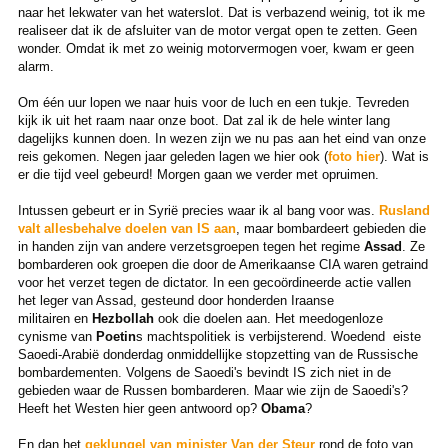
naar het lekwater van het waterslot. Dat is verbazend weinig, tot ik me
realiseer dat ik de afsluiter van de motor vergat open te zetten. Geen
wonder. Omdat ik met zo weinig motorvermogen voer, kwam er geen
alarm.
Om één uur lopen we naar huis voor de luch en een tukje. Tevreden
kijk ik uit het raam naar onze boot. Dat zal ik de hele winter lang
dagelijks kunnen doen. In wezen zijn we nu pas aan het eind van onze
reis gekomen. Negen jaar geleden lagen we hier ook (
foto hier
). Wat is
er die tijd veel gebeurd! Morgen gaan we verder met opruimen.
Intussen gebeurt er in Syrië precies waar ik al bang voor was.
Rusland
valt allesbehalve doelen van IS aan
, maar bombardeert gebieden die
in handen zijn van andere verzetsgroepen tegen het regime
Assad
. Ze
bombarderen ook groepen die door de Amerikaanse CIA waren getraind
voor het verzet tegen de dictator. In een gecoördineerde actie vallen
het leger van Assad, gesteund door honderden Iraanse
militairen en
Hezbollah
ook die doelen aan. Het meedogenloze
cynisme van
Poetin
s machtspolitiek is verbijsterend. Woedend eiste
Saoedi-Arabië donderdag onmiddellijke stopzetting van de Russische
bombardementen. Volgens de Saoedi's bevindt IS zich niet in de
gebieden waar de Russen bombarderen. Maar wie zijn de Saoedi's?
Heeft het Westen hier geen antwoord op?
Obama
?
En dan het
geklungel van minister Van der Steur
rond de foto van