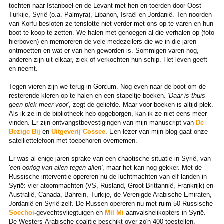
tochten naar Istanboel en de Levant met hen en toerden door Oost-
Turkije, Syrië (o.a. Palmyra), Libanon, Israël en Jordanië. Ten noorden
van Korfu besloten ze tenslotte niet verder met ons op te varen en hun
boot te koop te zetten. We halen met genoegen al die verhalen op (foto
hierboven) en memoreren de vele medezeilers die we in die jaren
ontmoetten en wat er van hen geworden is. Sommigen varen nog,
anderen zijn uit elkaar, ziek of verkochten hun schip. Het leven geeft
en neemt.
Tegen vieren zijn we terug in Gorcum. Nog even naar de boot om de
resterende kleren op te halen en een stapeltje boeken.
'Daar is thuis
geen plek meer voor'
, zegt de geliefde. Maar voor boeken is altijd plek.
Als ik ze in de bibliotheek heb opgeborgen, kan ik ze niet eens meer
vinden. Er zijn ontvangstbevestigingen van mijn manuscript van
De
Bezige Bij
en
Uitgeverij Cossee
. Een lezer van mijn blog gaat onze
satelliettelefoon met toebehoren overnemen.
Er was al enige jaren sprake van een chaotische situatie in Syrië, van
'
een oorlog van allen tegen allen'
, maar het kan nog gekker. Met de
Russische interventie opereren nu de luchtmachten van elf landen in
Syrië: vier atoommachten (VS, Rusland, Groot-Brittannië, Frankrijk) en
Australië, Canada, Bahrein, Turkije, de Verenigde Arabische Emiraten,
Jordanië en Syrië zelf. De Russen opereren nu met ruim 50 Russische
Soechoi
-
gevechtsvliegtuigen en
Mil Mi
-aanvalshelikopters in Syrië.
De Westers-Arabische coalitie beschikt over zo'n 400 toestellen.