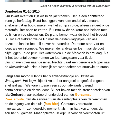
Dulce na negen jaar weer in het sluisje van de Lingehaven
Donderdag 01-10-2015
Om kwart over tien zijn we in de jachthaven. Het is een schitterend
zonnige herfstdag. Eerst het liggeld van ruim anderhalve maand
afrekenen. Aan boord maken we het schip in orde, alleen vergeet ik de
motorafsluiter open te zetten. Buurvrouw
Arina
komt ons helpen met
de lijnen en de stootwillen. De platte komen waar de boot het breedst
is. Tot slot trekken we de lijn met de gastenvlaggetjes van alle
bezochte landen feestelijk over het voordek. De motor start vlot en
loopt als een zonnetje. We maken de landvasten los, maar de boot
blijft liggen. In de prut. Het waterniveau in de
Merwede
is erg laag. Als
ik het toerental opvoer komen we los. Langzaam vaar ik de
vluchthaven over naar de rivier. Rechts vaart een beroepsschipper naar
de
Merwedesluis
. Het is heerlijk om weer achter het stuurwiel te staan.
Langzaam motor ik langs het Merwedestrandje en
Buiten de
Waterpoort
. Het logwieltje zit vast door aangroei en geeft dus geen
snelheid aan. We varen tussen een stroomafwaards varend
containerschip en de wal door. Bij het baken met de stenen tafelen van
Ida Gerhardt
naar bakboord, onderdeel van de
Gorcumse
Poëzieroute
, dan de aanvaart van de aanlegplaats van de veerboten
en de ingang van de sluis (
foto hier
). Gorcums vertrouwde
rivieraanzicht. Een geweldig moment; als mijn hart kon zingen, dan
zou het nu galmen. Maar opletten: ik wijk uit voor de veerponten uit