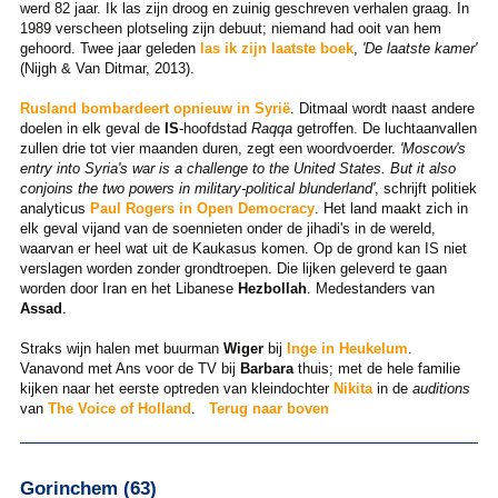
werd 82 jaar. Ik las zijn droog en zuinig geschreven verhalen graag. In
1989 verscheen plotseling zijn debuut; niemand had ooit van hem
gehoord. Twee jaar geleden
las ik zijn laatste boek
,
'De laatste kamer'
(Nijgh & Van Ditmar, 2013).
Rusland bombardeert opnieuw in Syrië
. Ditmaal wordt naast andere
doelen in elk geval de
IS
-hoofdstad
Raqqa
getroffen. De luchtaanvallen
zullen drie tot vier maanden duren, zegt een woordvoerder.
'Moscow's
entry into Syria's war is a challenge to the United States. But it also
conjoins the two powers in military-political blunderland'
, schrijft politiek
analyticus
Paul Rogers in Open Democracy
. Het land maakt zich in
elk geval vijand van de soennieten onder de jihadi's in de wereld,
waarvan er heel wat uit de Kaukasus komen. Op de grond kan IS niet
verslagen worden zonder grondtroepen. Die lijken geleverd te gaan
worden door Iran en het Libanese
Hezbollah
. Medestanders van
Assad
.
Straks wijn halen met buurman
Wiger
bij
Inge in Heukelum
.
Vanavond met Ans voor de TV bij
Barbara
thuis; met de hele familie
kijken naar het eerste optreden van kleindochter
Nikita
in de
auditions
van
The Voice of Holland
.
Terug naar boven
Gorinchem (63)