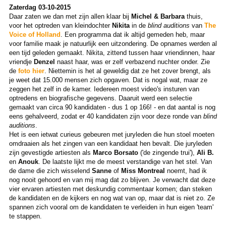
Zaterdag 03-10-2015
Daar zaten we dan met zijn allen klaar bij
Michel & Barbara
thuis,
voor het optreden van kleindochter
Nikita
in de
blind auditions
van
The
Voice of Holland
. Een programma dat ik altijd gemeden heb, maar
voor familie maak je natuurlijk een uitzondering. De opnames werden al
een tijd geleden gemaakt. Nikita, zittend tussen haar vriendinnen, haar
vriendje
Denzel
naast haar, was er zelf verbazend nuchter onder. Zie
de
foto hier
. Niettemin is het al geweldig dat ze het zover brengt, als
je weet dat 15.000 mensen zich opgaven. Dat is nogal wat, maar ze
zeggen het zelf in de kamer. Iedereen moest video's insturen van
optredens en biografische gegevens. Daaruit werd een selectie
gemaakt van circa 90 kandidaten - dus 1 op 166! - en dat aantal is nog
eens gehalveerd, zodat er 40 kandidaten zijn voor deze ronde van
blind
auditions
.
Het is een ietwat curieus gebeuren met juryleden die hun stoel moeten
omdraaien als het zingen van een kandidaat hen bevalt. Die juryleden
zijn gevestigde artiesten als
Marco Borsato
('de zingende trui'),
Ali B.
en
Anouk
. De laatste lijkt me de meest verstandige van het stel. Van
de dame die zich wisselend
Sanne
of
Miss Montreal
noemt, had ik
nog nooit gehoord en van mij mag dat zo blijven. Je verwacht dat deze
vier ervaren artiesten met deskundig commentaar komen; dan steken
de kandidaten en de kijkers en nog wat van op, maar dat is niet zo. Ze
spannen zich vooral om de kandidaten te verleiden in hun eigen 'team'
te stappen.