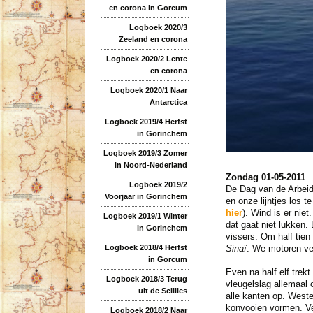
en corona in Gorcum
Logboek 2020/3
Zeeland en corona
Logboek 2020/2 Lente
en corona
Logboek 2020/1 Naar
Antarctica
Logboek 2019/4 Herfst
in Gorinchem
Logboek 2019/3 Zomer
in Noord-Nederland
Zondag 01-05-2011
Logboek 2019/2
De Dag van de Arbeid
Voorjaar in Gorinchem
en onze lijntjes los 
hier
). Wind is er nie
Logboek 2019/1 Winter
dat gaat niet lukken.
in Gorinchem
vissers. Om half tien
Sinaï
. We motoren ver
Logboek 2018/4 Herfst
in Gorcum
Even na half elf trek
Logboek 2018/3 Terug
vleugelslag allemaal 
uit de Scillies
alle kanten op. Weste
konvooien vormen. Ver
Logboek 2018/2 Naar