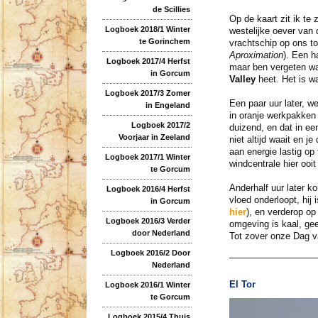
de Scillies
Op de kaart zit ik te
Logboek 2018/1 Winter
westelijke oever van
te Gorinchem
vrachtschip op ons t
Aproximation
). Een h
Logboek 2017/4 Herfst
maar ben vergeten waa
in Gorcum
Valley
heet. Het is w
Logboek 2017/3 Zomer
Een paar uur later, 
in Engeland
in oranje werkpakken 
Logboek 2017/2
duizend, en dat in ee
Voorjaar in Zeeland
niet altijd waait en 
aan energie lastig op 
Logboek 2017/1 Winter
windcentrale hier ooi
te Gorcum
Anderhalf uur later 
Logboek 2016/4 Herfst
vloed onderloopt, hij
in Gorcum
hier
), en verderop op
Logboek 2016/3 Verder
omgeving is kaal, gee
door Nederland
Tot zover onze Dag v
Logboek 2016/2 Door
Nederland
El Tor
Logboek 2016/1 Winter
te Gorcum
Logboek 2015/4 Thuis