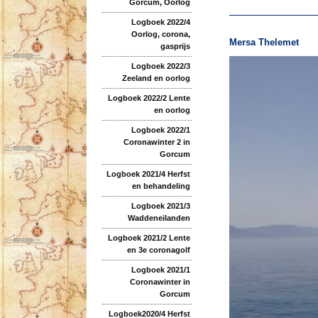
Gorcum, Oorlog
Logboek 2022/4
Oorlog, corona,
Mersa Thelemet
gasprijs
Logboek 2022/3
Zeeland en oorlog
Logboek 2022/2 Lente
en oorlog
Logboek 2022/1
Coronawinter 2 in
Gorcum
Logboek 2021/4 Herfst
en behandeling
Logboek 2021/3
Waddeneilanden
Logboek 2021/2 Lente
en 3e coronagolf
Logboek 2021/1
Coronawinter in
Gorcum
Logboek2020/4 Herfst