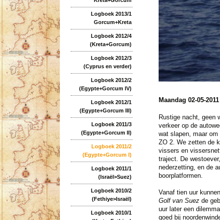
Logboek 2013/1
Gorcum+Kreta
Logboek 2012/4
(Kreta+Gorcum)
Logboek 2012/3
(Cyprus en verder)
Logboek 2012/2
(Egypte+Gorcum IV)
Maandag 02-05-2011
Logboek 2012/1
(Egypte+Gorcum III)
Rustige nacht, geen w
Logboek 2011/3
verkeer op de autow
(Egypte+Gorcum II)
wat slapen, maar om 
ZO 2. We zetten de ko
Logboek 2011/2
vissers en vissersnet
(Egypte+Gorcum I)
traject. De westoever
nederzetting, en de a
Logboek 2011/1
boorplatformen.
(Israël>Suez)
Logboek 2010/2
Vanaf tien uur kunnen
(Fethiye>Israël)
Golf van Suez
de gebr
uur later een dilemma
Logboek 2010/1
goed bij noordenwinde