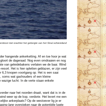
ersboot met erachter het gebergte van het Sinaï-schiereiland
der hangende ankerketting. Af en toe hoor je wat
jf gloort de dageraad. Nog even omdraaien en nog
ute van geleidebakens verlaten we de baai. Wind
esort. Het is hier opletten geblazen, er zijn veel
r 6,3 knopen voortgang op. Het is een saai
es, soms wat gashouders of een kleine
e wazige lucht. In de verte staan enkele
rder naar het noorden draait, want dat is in de
 wind weer op de kop, verdorie. Het levert me een
lijke ankerplaats? Op de westoever lig je er
ipping lane
oversteken naar de potentiële luwte