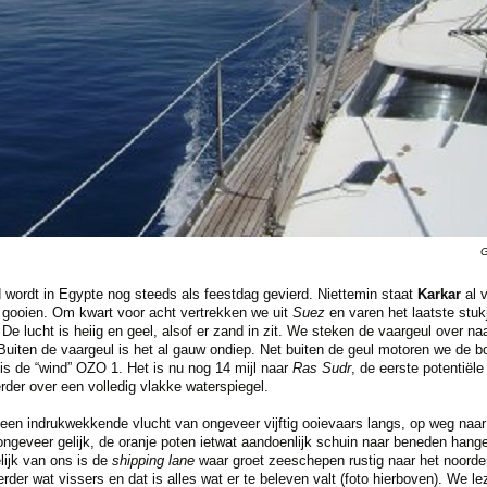
G
 wordt in Egypte nog steeds als feestdag gevierd. Niettemin staat
Karkar
al v
te gooien. Om kwart voor acht vertrekken we uit
Suez
en varen het laatste stuk
t. De lucht is heiig en geel, alsof er zand in zit. We steken de vaargeul over n
 Buiten de vaargeul is het al gauw ondiep. Net buiten de geul motoren we de 
 is de “wind” OZO 1. Het is nu nog 14 mijl naar
Ras Sudr
, de eerste potentiël
der over een volledig vlakke waterspiegel.
t een indrukwekkende vlucht van ongeveer vijftig ooievaars langs, op weg naar
ongeveer gelijk, de oranje poten ietwat aandoenlijk schuin naar beneden hang
lijk van ons is de
shipping lane
waar groet zeeschepen rustig naar het noorde
der wat vissers en dat is alles wat er te beleven valt (foto hierboven). We l