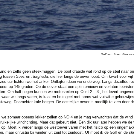
Golf van Suez. Een viss
ind en zelfs geen steekmuggen. De boot draaide wat rond op de steil naar on
eg tussen
Suez
en
Hurghada
, die hier langs de oever loopt. Om kwart voor vi
zes uur lichten we het anker. Ontbijten doen we onderweg. Langs dezelfde ro
ers op 145 graden. Op de oever staat een splinternieuw en verlaten toeristen-r
ten. Om half negen kunnen we motorzeilen op Oost 2 – 3., het levert ongevee
, waar we langs varen, is kaal en bruingeel met soms wat vuilwitte gebouwtj
utoweg. Daarachter kale bergen. De oostelijke oever is moeilijk te zien door d
 we zomaar opeens lekker zeilen op NO 4 en je mag verwachten dat de wind ve
uikelijke windrichting. Maar dat gebeurt niet. Een dik uur later hebben we de
 op. Moet ik verder langs de westoever varen met het risico op een ongemakke
n, maar onrustig bij winden uit zuid tot zuidoost. Of moet ik de Golf en de
sh