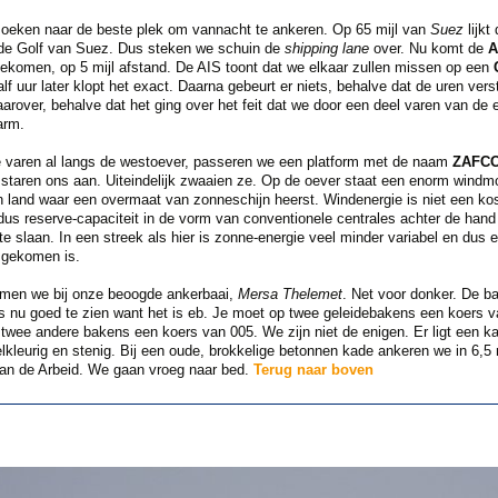
 zoeken naar de beste plek om vannacht te ankeren. Op 65 mijl van
Suez
lijkt
 de Golf van Suez. Dus steken we schuin de
shipping lane
over. Nu komt de
A
oekomen, op 5 mijl afstand. De AIS toont dat we elkaar zullen missen op een
alf uur later klopt het exact. Daarna gebeurt er niets, behalve dat de uren verst
rover, behalve dat het ging over het feit dat we door een deel varen van de 
arm.
we varen al langs de westoever, passeren we een platform met de naam
ZAFCO
staren ons aan. Uiteindelijk zwaaien ze. Op de oever staat een enorm windmole
n land waar een overmaat van zonneschijn heerst. Windenergie is niet een ko
je dus reserve-capaciteit in de vorm van conventionele centrales achter de han
te slaan. In een streek als hier is zonne-energie veel minder variabel en dus e
t gekomen is.
komen we bij onze beoogde ankerbaai,
Mersa Thelemet
. Net voor donker. De b
 is nu goed te zien want het is eb. Je moet op twee geleidebakens een koers 
 twee andere bakens een koers van 005. We zijn niet de enigen. Er ligt een 
lkleurig en stenig. Bij een oude, brokkelige betonnen kade ankeren we in 6,5 me
an de Arbeid. We gaan vroeg naar bed.
Terug naar boven