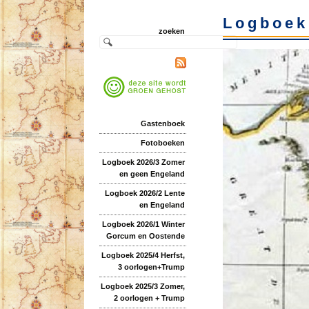
Logboek
zoeken
Gastenboek
Fotoboeken
Logboek 2026/3 Zomer
en geen Engeland
Logboek 2026/2 Lente
en Engeland
Logboek 2026/1 Winter
Gorcum en Oostende
Logboek 2025/4 Herfst,
3 oorlogen+Trump
Logboek 2025/3 Zomer,
2 oorlogen + Trump