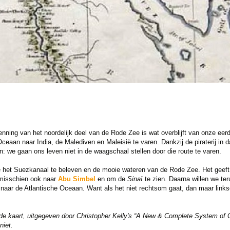
nning van het noordelijk deel van de Rode Zee is wat overblijft van onze ee
Oceaan naar India, de Malediven en Maleisië te varen. Dankzij de piraterij in 
n: we gaan ons leven niet in de waagschaal stellen door die route te varen.
e het Suezkanaal te beleven en de mooie wateren van de Rode Zee. Het geef
 misschien ook naar
Abu Simbel
en om de
Sinaï
te zien. Daarna willen we te
 naar de Atlantische Oceaan. Want als het niet rechtsom gaat, dan maar link
e kaart, uitgegeven door Christopher Kelly's “A New & Complete System of
niet.