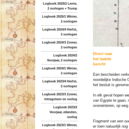
Logboek 2025/2 Lente,
2 oorlogen + Trump
Logboek 2025/1 Winter,
2 oorlogen
Logboek 2024/4 Herfst,
2 oorlogen
Logboek 2024/3 Zomer,
2 oorlogen
Direct naar
Logboek 2024/2
het laatste
Voorjaar, 2 oorlogen
bericht
Logboek 2024/1 Winter,
2 oorlogen
Een bescheiden verke
noordelijke Indische 
Logboek 2023/4 Herfst,
het besluit is genome
2 oorlogen
Logboek 2023/3 Zomer,
In elk geval hopen w
hittegolven en oorlog
van Egypte te gaan,
overwinteren, op weg
Logboek 2023/2
Voorjaar, eilanden,
oorlog
Fragment van een oud
Logboek 2023/1 Winter,
er toen natuurlijk nog 