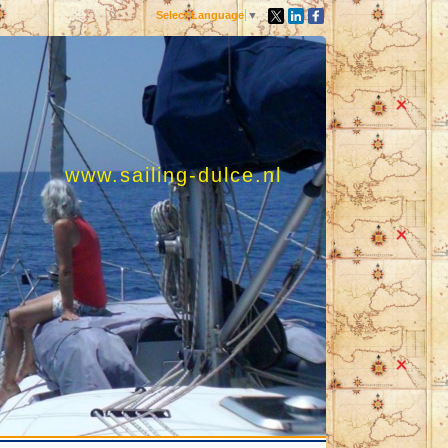
Select Language
▼
www.sailing-dulce.nl