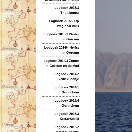
Logboek 2015/3
Thuiskomst
Logboek 2015/2 Op
weg naar huis
Logboek 2015/1 Winter
in Gorcum
Logboek 2014/4 Herfst
in Gorcum
Logboek 2014/3 Zomer
in Gorcum en de Med
Logboek 2014/2
Sicilië>Spanje
Logboek 2014/1
Gorinchem
Logboek 2013/4
Gorinchem
Logboek 2013/3
Kreta>Sicilië
Logboek 2013/2
Kreta+Gorcum