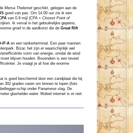
 de
Mersa Thelemet
geschikt, gelegen aan de
IS
goed van pas. Om 14.00 uur zie ik een
CPA
van 0,9 mijl (CPA =
Closest Point of
rijken. Ik verval in het gebruikelijke gepeins,
enorme groef in de aardkorst die de
Great Rift
-/F-A
en een tankerterminal. Een paar mannen
npark. Bizar, het zijn er waarschijnlijk wel
stenefficiënte vorm van energie, omdat de wind
d moet blijven houden. Bovendien is een teveel
fficiënter. Je vraagt je af hoe die enorme
aai is goed beschermd door een zandplaat die bij
van 302 graden varen om binnen te lopen (foto
kabellegger-schip onder Panamese vlag. De
ter glashelder water. Mobiel internet is er niet.