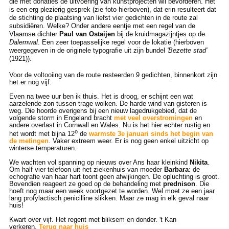
die met donaties de uitvoering van kunstprojecten wil bevorderen. Het
is een erg plezierig gesprek (zie foto hierboven), dat erin resulteert dat
de stichting de plaatsing van liefst vier gedichten in de route zal
subsidiëren. Welke? Onder andere eentje met een regel van de
Vlaamse dichter
Paul van Ostaijen
bij de kruidmagazijntjes op de
Dalemwal
. Een zeer toepasselijke regel voor de lokatie (hierboven
weergegeven in de originele typografie uit zijn bundel
'Bezette stad'
(1921)).
Voor de voltooiing van de route resteerden 9 gedichten, binnenkort zijn
het er nog vijf.
Even na twee uur ben ik thuis. Het is droog, er schijnt een wat
aarzelende zon tussen trage wolken. De harde wind van gisteren is
weg. Die hoorde overigens bij een nieuw lagedrukgebied, dat de
volgende storm in Engeland bracht
met veel overstromingen
en
andere overlast in Cornwall en Wales. Nu is het hier echter rustig en
o
het wordt met bijna 12
de
warmste 3e januari sinds het begin van
de metingen
. Vaker extreem weer. Er is nog geen enkel uitzicht op
winterse temperaturen.
We wachten vol spanning op nieuws over Ans haar kleinkind
Nikita
.
Om half vier telefoon uit het ziekenhuis van moeder
Barbara
: de
echografie van haar hart toont geen afwijkingen. De opluchting is groot.
Bovendien reageert ze goed op de behandeling met
prednison
. Die
hoeft nog maar een week voortgezet te worden. Wel moet ze een jaar
lang profylactisch penicilline slikken. Maar ze mag in elk geval naar
huis!
Kwart over vijf. Het regent met bliksem en donder. 't Kan
verkeren.
Terug naar huis