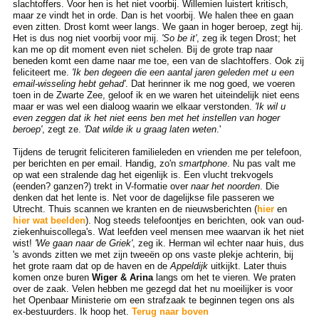
slachtoffers. Voor hen is het niet voorbij. Willemien luistert kritisch,
maar ze vindt het in orde. Dan is het voorbij. We halen thee en gaan
even zitten. Drost komt weer langs. We gaan in hoger beroep, zegt hij.
Het is dus nog niet voorbij voor mij.
'So be it'
, zeg ik tegen Drost; het
kan me op dit moment even niet schelen. Bij de grote trap naar
beneden komt een dame naar me toe, een van de slachtoffers. Ook zij
feliciteert me.
'Ik ben degeen die een aantal jaren geleden met u een
email-wisseling hebt gehad'
. Dat herinner ik me nog goed, we voeren
toen in de Zwarte Zee, geloof ik en we waren het uiteindelijk niet eens
maar er was wel een dialoog waarin we elkaar verstonden.
'Ik wil u
even zeggen dat ik het niet eens ben met het instellen van hoger
beroep'
, zegt ze.
'Dat wilde ik u graag laten weten
.'
Tijdens de terugrit feliciteren familieleden en vrienden me per telefoon,
per berichten en per email. Handig, zo'n
smartphone
. Nu pas valt me
op wat een stralende dag het eigenlijk is. Een vlucht trekvogels
(eenden? ganzen?) trekt in V-formatie over
naar het noorden
. Die
denken dat het lente is. Net voor de dagelijkse file passeren we
Utrecht. Thuis scannen we kranten en de nieuwsberichten (
hier
en
hier wat beelden
). Nog steeds telefoontjes en berichten, ook van oud-
ziekenhuiscollega's. Wat leefden veel mensen mee waarvan ik het niet
wist!
'We gaan naar de Griek'
, zeg ik. Herman wil echter naar huis, dus
's avonds zitten we met zijn tweeën op ons vaste plekje achterin, bij
het grote raam dat op de haven en de
Appeldijk
uitkijkt. Later thuis
komen onze buren
Wiger & Arina
langs om het te vieren. We praten
over de zaak. Velen hebben me gezegd dat het nu moeilijker is voor
het Openbaar Ministerie om een strafzaak te beginnen tegen ons als
ex-bestuurders. Ik hoop het.
Terug naar boven