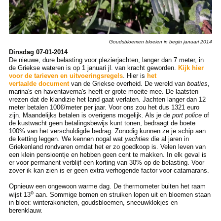
Goudsbloemen bloeien in begin januari 2014
Dinsdag 07-01-2014
De nieuwe, dure belasting voor plezierjachten, langer dan 7 meter, in
de Griekse wateren is op 1 januari jl. van kracht geworden.
Kijk hier
voor de tarieven en uitvoeringsregels
. Hier is
het
vertaalde document
van de Griekse overheid. De wereld van
boaties
,
marina's en haventaverna's heeft er grote moeite mee. De laatsten
vrezen dat de klandizie het land gaat verlaten. Jachten langer dan 12
meter betalen 100€/meter per jaar. Voor ons zou het dus 1321 euro
zijn. Maandelijks betalen is overigens mogelijk. Als je de
port police
of
de kustwacht geen betalingsbewijs kunt tonen, bedraagt de boete
100% van het verschuldigde bedrag. Zonodig kunnen ze je schip aan
de ketting leggen. We kennen nogal wat
yachties
die al jaren in
Griekenland rondvaren omdat het er zo goedkoop is. Velen leven van
een klein pensioentje en hebben geen cent te makken. In elk geval is
er voor permanent verblijf een korting van 30% op de belasting. Voor
zover ik kan zien is er geen extra verhogende factor voor catamarans.
Opnieuw een ongewoon warme dag. De thermometer buiten het raam
o
wijst 13
aan. Sommige bomen en struiken lopen uit en bloemen staan
in bloei: winterakonieten, goudsbloemen, sneeuwklokjes en
berenklauw.