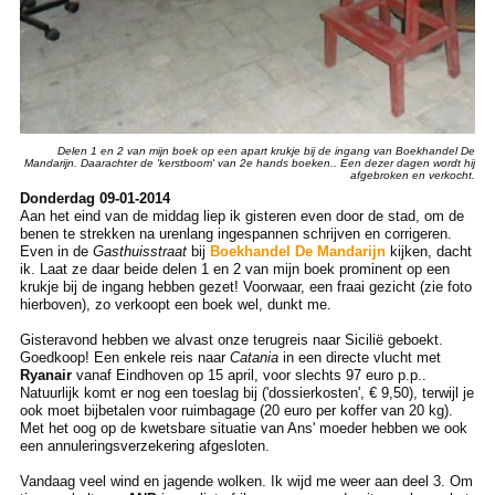
Delen 1 en 2 van mijn boek op een apart krukje bij de ingang van Boekhandel De
Mandarijn. Daarachter de 'kerstboom' van 2e hands boeken.. Een dezer dagen wordt hij
afgebroken en verkocht.
Donderdag 09-01-2014
Aan het eind van de middag liep ik gisteren even door de stad, om de
benen te strekken na urenlang ingespannen schrijven en corrigeren.
Even in de
Gasthuisstraat
bij
Boekhandel De Mandarijn
kijken, dacht
ik. Laat ze daar beide delen 1 en 2 van mijn boek prominent op een
krukje bij de ingang hebben gezet! Voorwaar, een fraai gezicht (zie foto
hierboven), zo verkoopt een boek wel, dunkt me.
Gisteravond hebben we alvast onze terugreis naar Sicilië geboekt.
Goedkoop! Een enkele reis naar
Catania
in een directe vlucht met
Ryanair
vanaf Eindhoven op 15 april, voor slechts 97 euro p.p..
Natuurlijk komt er nog een toeslag bij ('dossierkosten', € 9,50), terwijl je
ook moet bijbetalen voor ruimbagage (20 euro per koffer van 20 kg).
Met het oog op de kwetsbare situatie van Ans' moeder hebben we ook
een annuleringsverzekering afgesloten.
Vandaag veel wind en jagende wolken. Ik wijd me weer aan deel 3. Om