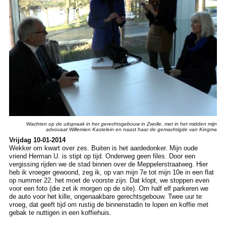
Wachten op de uitspraak in het gerechtsgebouw in Zwolle, met in het midden mijn
advocaat Willemien Kastelein en naast haar de gemachtigde van Kingma
Vrijdag 10-01-2014
Wekker om kwart over zes. Buiten is het aardedonker. Mijn oude
vriend Herman U. is stipt op tijd. Onderweg geen files. Door een
vergissing rijden we de stad binnen over de Meppelerstraatweg. Hier
heb ik vroeger gewoond, zeg ik, op van mijn 7e tot mijn 10e in een flat
op nummer 22. het moet de voorste zijn. Dat klopt, we stoppen even
voor een foto (die zet ik morgen op de site). Om half elf parkeren we
de auto voor het kille, ongenaakbare gerechtsgebouw. Twee uur te
vroeg, dat geeft tijd om rustig de binnenstadin te lopen en koffie met
gebak te nuttigen in een koffiehuis.