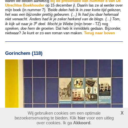
waren we beiden aanwezig
bij de presentatie van nummer 8 van De
Utrechtse Boekhouder
op 15 december jl. Daarin las ze al eerder over
mijn boek (in nummer 7).
'Beide delen heb ik in zeer korte tijd gelezen,
het was een bijzonder prettig gebeuren. (...) Ik had jou daar helemaal
niet verwacht. Anders had ik je zeker herkend van de blogs. (...) Tom,
e
ik kijk uit naar je 3
deel. Mocht je Wiebe
(mijn broer - TZ) nog
spreken, doe hem de groeten.
Dat heb ik inmiddels gedaan. Bijzonder,
nietwaar? Je kunt er zo een roman van maken.
Terug naar boven
Gorinchem (118)
Wij gebruiken cookies om een optimale
X
bezoekerservaring te bieden. Klik
hier
voor een uitleg
over cookies. Ik ga
Akkoord
.