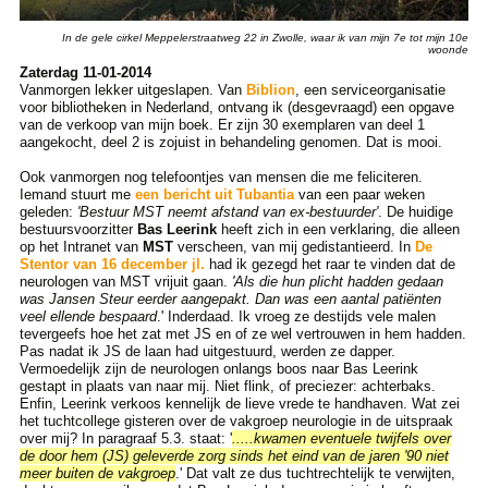
In de gele cirkel Meppelerstraatweg 22 in Zwolle, waar ik van mijn 7e tot mijn 10e
woonde
Zaterdag 11-01-2014
Vanmorgen lekker uitgeslapen. Van
Biblion
, een serviceorganisatie
voor bibliotheken in Nederland, ontvang ik (desgevraagd) een opgave
van de verkoop van mijn boek. Er zijn 30 exemplaren van deel 1
aangekocht, deel 2 is zojuist in behandeling genomen. Dat is mooi.
Ook vanmorgen nog telefoontjes van mensen die me feliciteren.
Iemand stuurt me
een bericht uit Tubantia
van een paar weken
geleden:
'Bestuur MST neemt afstand van ex-bestuurder'
. De huidige
bestuursvoorzitter
Bas Leerink
heeft zich in een verklaring, die alleen
op het Intranet van
MST
verscheen, van mij gedistantieerd. In
De
Stentor van 16 december jl.
had ik gezegd het raar te vinden dat de
neurologen van MST vrijuit gaan.
'Als die hun plicht hadden gedaan
was Jansen Steur eerder aangepakt. Dan was een aantal patiënten
veel ellende bespaard
.' Inderdaad. Ik vroeg ze destijds vele malen
tevergeefs hoe het zat met JS en of ze wel vertrouwen in hem hadden.
Pas nadat ik JS de laan had uitgestuurd, werden ze dapper.
Vermoedelijk zijn de neurologen onlangs boos naar Bas Leerink
gestapt in plaats van naar mij. Niet flink, of preciezer: achterbaks.
Enfin, Leerink verkoos kennelijk de lieve vrede te handhaven. Wat zei
het tuchtcollege gisteren over de vakgroep neurologie in de uitspraak
over mij? In paragraaf 5.3. staat: '
.....kwamen eventuele twijfels over
de door hem (JS) geleverde zorg sinds het eind van de jaren '90 niet
meer buiten de vakgroep
.' Dat valt ze dus tuchtrechtelijk te verwijten,