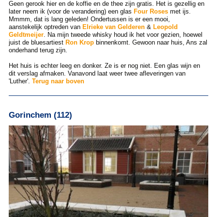
Geen gerook hier en de koffie en de thee zijn gratis. Het is gezellig en
later neem ik (voor de verandering) een glas
Four Roses
met ijs.
Mmmm, dat is lang geleden! Ondertussen is er een mooi,
aanstekelijk optreden van
Elrieke van Gelderen
&
Leopold
Geldtmeijer
. Na mijn tweede whisky houd ik het voor gezien, hoewel
juist de bluesartiest
Ron Krop
binnenkomt. Gewoon naar huis, Ans zal
onderhand terug zijn.
Het huis is echter leeg en donker. Ze is er nog niet. Een glas wijn en
dit verslag afmaken. Vanavond laat weer twee afleveringen van
'Luther'.
Terug naar boven
Gorinchem (112)