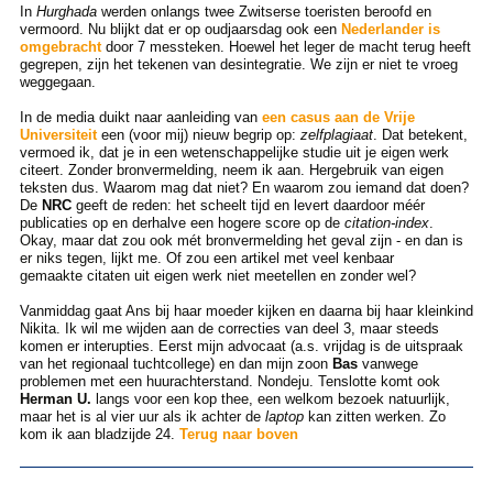
In
Hurghada
werden onlangs twee Zwitserse toeristen beroofd en
vermoord. Nu blijkt dat er op oudjaarsdag ook een
Nederlander is
omgebracht
door 7 messteken. Hoewel het leger de macht terug heeft
gegrepen, zijn het tekenen van desintegratie. We zijn er niet te vroeg
weggegaan.
In de media duikt naar aanleiding van
een casus aan de Vrije
Universiteit
een (voor mij) nieuw begrip op:
zelfplagiaat
. Dat betekent,
vermoed ik, dat je in een wetenschappelijke studie uit je eigen werk
citeert. Zonder bronvermelding, neem ik aan. Hergebruik van eigen
teksten dus. Waarom mag dat niet? En waarom zou iemand dat doen?
De
NRC
geeft de reden: het scheelt tijd en levert daardoor méér
publicaties op en derhalve een hogere score op de
citation-index
.
Okay, maar dat zou ook mét bronvermelding het geval zijn - en dan is
er niks tegen, lijkt me. Of zou een artikel met veel kenbaar
gemaakte citaten uit eigen werk niet meetellen en zonder wel?
Vanmiddag gaat Ans bij haar moeder kijken en daarna bij haar kleinkind
Nikita. Ik wil me wijden aan de correcties van deel 3, maar steeds
komen er interupties. Eerst mijn advocaat (a.s. vrijdag is de uitspraak
van het regionaal tuchtcollege) en dan mijn zoon
Bas
vanwege
problemen met een huurachterstand. Nondeju. Tenslotte komt ook
Herman U.
langs voor een kop thee, een welkom bezoek natuurlijk,
maar het is al vier uur als ik achter de
laptop
kan zitten werken. Zo
kom ik aan bladzijde 24.
Terug naar boven