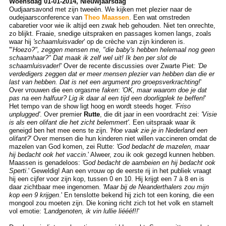
Woensdag 01-01-2014, Nieuwjaarsdag
Oudjaarsavond met zijn tweeën. We kijken met plezier naar de
oudejaarsconference van
Theo Maassen
. Een wat omstreden
cabaretier voor wie ik altijd een zwak heb gehouden. Niet ten onrechte,
zo blijkt. Fraaie, snedige uitspraken en passages komen langs, zoals
waar hij
'schaamluisvader
' op de crèche van zijn kinderen is.
'"
Hoezo?", zeggen mensen me, "die baby's hebben helemaal nog geen
schaamhaar?" Dat maak ik zelf wel uit! Ik ben per slot de
schaamluisvader!
' Over de recente discussies over Zwarte Piet:
'De
verdedigers zeggen dat er meer mensen plezier van hebben dan die er
last van hebben. Dat is net een argument pro groepsverkrachting!
'
Over vrouwen die een orgasme
faken
:
'OK, maar waarom doe je dat
pas na een halfuur? Lig ik daar al een tijd een doorligplek te beffen!
'
Het tempo van de show ligt hoog en wordt steeds hoger.
'Friso
unplugged'
. Over premier
Rutte
, die dit jaar in een voordracht zei:
'Visie
is als een olifant die het zicht belemmert'
. Een uitspraak waar ik
geneigd ben het mee eens te zijn.
'Hoe vaak zie je in Nederland een
olifant?
' Over mensen die hun kinderen niet willen vaccineren omdat de
mazelen van God komen, zei Rutte:
'God bedacht de mazelen, maar
hij bedacht ook het vaccin
.' Alweer, zou ik ook gezegd kunnen hebben.
Maassen is genadeloos:
'God bedacht de aambeien en hij bedacht ook
Sperti
.' Geweldig! Aan een vrouw op de eerste rij in het publiek vraagt
hij een cijfer voor zijn kop, tussen 0 en 10. Hij krijgt een 7 à 8 en is
daar zichtbaar mee ingenomen.
'Maar bij de Neanderthalers zou mijn
kop een 9 krijgen
.' En tenslotte bekend hij zich tot een koning, die een
mongool zou moeten zijn. Die koning richt zich tot het volk en stamelt
vol emotie:
'Landgenoten, ik vin lullie liéééf!!
'