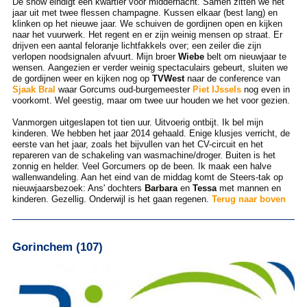
De show eindigt een kwartier voor middernacht. Samen zitten we het
jaar uit met twee flessen champagne. Kussen elkaar (best lang) en
klinken op het nieuwe jaar. We schuiven de gordijnen open en kijken
naar het vuurwerk. Het regent en er zijn weinig mensen op straat. Er
drijven een aantal feloranje lichtfakkels over; een zeiler die zijn
verlopen noodsignalen afvuurt. Mijn broer
Wiebe
belt om nieuwjaar te
wensen. Aangezien er verder weinig spectaculairs gebeurt, sluiten we
de gordijnen weer en kijken nog op
TVWest
naar de conference van
Sjaak Bral
waar Gorcums oud-burgemeester
Piet IJssels
nog even in
voorkomt. Wel geestig, maar om twee uur houden we het voor gezien.
Vanmorgen uitgeslapen tot tien uur. Uitvoerig ontbijt. Ik bel mijn
kinderen. We hebben het jaar 2014 gehaald. Enige klusjes verricht, de
eerste van het jaar, zoals het bijvullen van het CV-circuit en het
repareren van de schakeling van wasmachine/droger. Buiten is het
zonnig en helder. Veel Gorcumers op de been. Ik maak een halve
wallenwandeling. Aan het eind van de middag komt de Steers-tak op
nieuwjaarsbezoek: Ans' dochters
Barbara
en
Tessa
met mannen en
kinderen. Gezellig. Onderwijl is het gaan regenen.
Terug naar boven
Gorinchem (107)