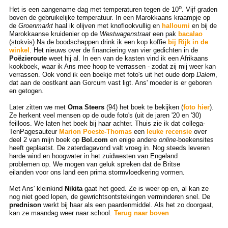
o
Het is een aangename dag met temperaturen tegen de 10
. Vijf graden
boven de gebruikelijke temperatuur. In een Marokkaans kraampje op
de
Groenmarkt
haal ik olijven met knoflookvullig en
halloumi
en bij de
Marokkaanse kruidenier op de
Westwagenstraat
een pak
bacalao
(stokvis) Na de boodschappen drink ik een kop koffie
bij Rijk in de
winkel
. Het nieuws over de financiering van vier gedichten in de
Poëzieroute
weet hij al. In een van de kasten vind ik een Afrikaans
kookboek, waar ik Ans mee hoop te verrassen - zodat zij mij weer kan
verrassen. Ook vond ik een boekje met foto's uit het oude dorp
Dalem
,
dat aan de oostkant aan Gorcum vast ligt. Ans' moeder is er geboren
en getogen.
Later zitten we met
Oma Steers
(94) het boek te bekijken (
foto hier
).
Ze herkent veel mensen op de oude foto's (uit de jaren '20 en '30)
feilloos. We laten het boek bij haar achter. Thuis zie ik dat collega-
TenPagesauteur
Marion Poeste-Thomas
een
leuke recensie
over
deel 2 van mijn boek op
Bol.com
en enige andere
online
-boekensites
heeft geplaatst. De zaterdagavond valt vroeg in. Nog steeds leveren
harde wind en hoogwater in het zuidwesten van Engeland
problemen op. We mogen van geluk spreken dat de Britse
eilanden voor ons land een prima stormvloedkering vormen.
Met Ans' kleinkind
Nikita
gaat het goed. Ze is weer op en, al kan ze
nog niet goed lopen, de gewrichtsontstekingen verminderen snel. De
prednison
werkt bij haar als een paardenmiddel. Als het zo doorgaat,
kan ze maandag weer naar school.
Terug naar boven