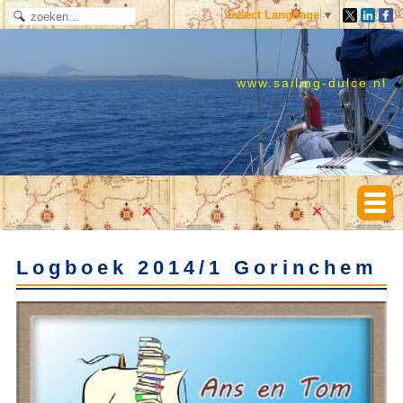
Select Language
▼
www.sailing-dulce.nl
Logboek 2014/1 Gorinchem