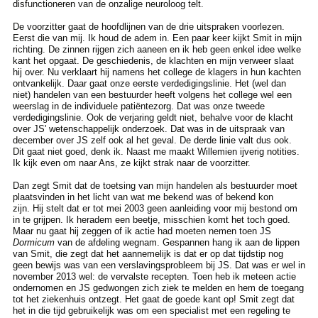
disfunctioneren van de onzalige neuroloog telt.
De voorzitter gaat de hoofdlijnen van de drie uitspraken voorlezen.
Eerst die van mij. Ik houd de adem in. Een paar keer kijkt Smit in mijn
richting. De zinnen rijgen zich aaneen en ik heb geen enkel idee welke
kant het opgaat. De geschiedenis, de klachten en mijn verweer slaat
hij over. Nu verklaart hij namens het college de klagers in hun kachten
ontvankelijk. Daar gaat onze eerste verdedigingslinie. Het (wel dan
niet) handelen van een bestuurder heeft volgens het college wel een
weerslag in de individuele patiëntezorg. Dat was onze tweede
verdedigingslinie. Ook de verjaring geldt niet, behalve voor de klacht
over JS' wetenschappelijk onderzoek. Dat was in de uitspraak van
december over JS zelf ook al het geval. De derde linie valt dus ook.
Dit gaat niet goed, denk ik. Naast me maakt Willemien ijverig notities.
Ik kijk even om naar Ans, ze kijkt strak naar de voorzitter.
Dan zegt Smit dat de toetsing van mijn handelen als bestuurder moet
plaatsvinden in het licht van wat me bekend was of bekend kon
zijn. Hij stelt dat er tot mei 2003 geen aanleiding voor mij bestond om
in te grijpen. Ik heradem een beetje, misschien komt het toch goed.
Maar nu gaat hij zeggen of ik actie had moeten nemen toen JS
Dormicum
van de afdeling wegnam. Gespannen hang ik aan de lippen
van Smit, die zegt dat het aannemelijk is dat er op dat tijdstip nog
geen bewijs was van een verslavingsprobleem bij JS. Dat was er wel in
november 2013 wel: de vervalste recepten. Toen heb ik meteen actie
ondernomen en JS gedwongen zich ziek te melden en hem de toegang
tot het ziekenhuis ontzegt. Het gaat de goede kant op! Smit zegt dat
het in die tijd gebruikelijk was om een specialist met een regeling te