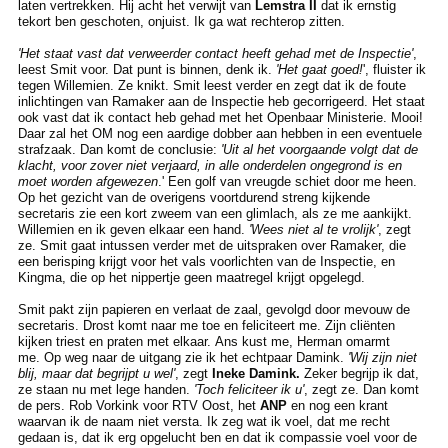
laten vertrekken. Hij acht het verwijt van
Lemstra II
dat ik ernstig
tekort ben geschoten, onjuist. Ik ga wat rechterop zitten.
'Het staat vast dat verweerder contact heeft gehad met de Inspectie'
,
leest Smit voor. Dat punt is binnen, denk ik.
'Het gaat goed!
', fluister ik
tegen Willemien. Ze knikt. Smit leest verder en zegt dat ik de foute
inlichtingen van Ramaker aan de Inspectie heb gecorrigeerd. Het staat
ook vast dat ik contact heb gehad met het Openbaar Ministerie. Mooi!
Daar zal het OM nog een aardige dobber aan hebben in een eventuele
strafzaak. Dan komt de conclusie:
'Uit al het voorgaande volgt dat de
klacht, voor zover niet verjaard, in alle onderdelen ongegrond is en
moet worden afgewezen
.' Een golf van vreugde schiet door me heen.
Op het gezicht van de overigens voortdurend streng kijkende
secretaris zie een kort zweem van een glimlach, als ze me aankijkt.
Willemien en ik geven elkaar een hand.
'Wees niet al te vrolijk'
, zegt
ze. Smit gaat intussen verder met de uitspraken over Ramaker, die
een berisping krijgt voor het vals voorlichten van de Inspectie, en
Kingma, die op het nippertje geen maatregel krijgt opgelegd.
Smit pakt zijn papieren en verlaat de zaal, gevolgd door mevouw de
secretaris. Drost komt naar me toe en feliciteert me. Zijn cliënten
kijken triest en praten met elkaar. Ans kust me, Herman omarmt
me. Op weg naar de uitgang zie ik het echtpaar Damink.
'Wij zijn niet
blij, maar dat begrijpt u wel'
, zegt
Ineke Damink.
Zeker begrijp ik dat,
ze staan nu met lege handen.
'Toch feliciteer ik u'
, zegt ze. Dan komt
de pers. Rob Vorkink voor RTV Oost, het
ANP
en nog een krant
waarvan ik de naam niet versta. Ik zeg wat ik voel, dat me recht
gedaan is, dat ik erg opgelucht ben en dat ik compassie voel voor de