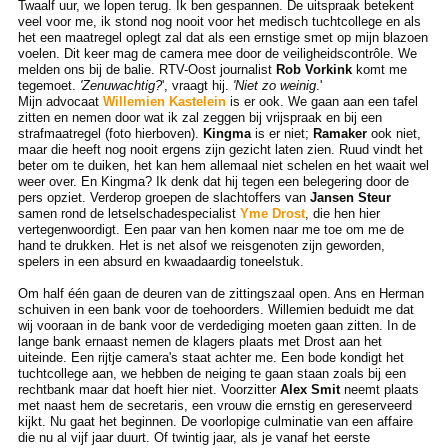
Twaalf uur, we lopen terug. Ik ben gespannen. De uitspraak betekent
veel voor me, ik stond nog nooit voor het medisch tuchtcollege en als
het een maatregel oplegt zal dat als een ernstige smet op mijn blazoen
voelen. Dit keer mag de camera mee door de veiligheidscontrôle. We
melden ons bij de balie. RTV-Oost journalist
Rob Vorkink
komt me
tegemoet.
'Zenuwachtig?
', vraagt hij.
'Niet zo weinig
.'
Mijn advocaat
Willemien Kastelein
is er ook. We gaan aan een tafel
zitten en nemen door wat ik zal zeggen bij vrijspraak en bij een
strafmaatregel (foto hierboven).
Kingma
is er niet;
Ramaker
ook niet,
maar die heeft nog nooit ergens zijn gezicht laten zien. Ruud vindt het
beter om te duiken, het kan hem allemaal niet schelen en het waait wel
weer over. En Kingma? Ik denk dat hij tegen een belegering door de
pers opziet. Verderop groepen de slachtoffers van
Jansen Steur
samen rond de letselschadespecialist
Yme Drost
, die hen hier
vertegenwoordigt. Een paar van hen komen naar me toe om me de
hand te drukken. Het is net alsof we reisgenoten zijn geworden,
spelers in een absurd en kwaadaardig toneelstuk.
Om half één gaan de deuren van de zittingszaal open. Ans en Herman
schuiven in een bank voor de toehoorders. Willemien beduidt me dat
wij vooraan in de bank voor de verdediging moeten gaan zitten. In de
lange bank ernaast nemen de klagers plaats met Drost aan het
uiteinde. Een rijtje camera's staat achter me. Een bode kondigt het
tuchtcollege aan, we hebben de neiging te gaan staan zoals bij een
rechtbank maar dat hoeft hier niet. Voorzitter
Alex Smit
neemt plaats
met naast hem de secretaris, een vrouw die ernstig en gereserveerd
kijkt. Nu gaat het beginnen. De voorlopige culminatie van een affaire
die nu al vijf jaar duurt. Of twintig jaar, als je vanaf het eerste