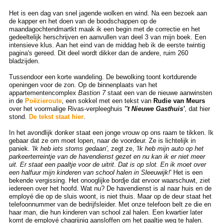
Het is een dag van snel jagende wolken en wind. Na een bezoek aan
de kapper en het doen van de boodschappen op de
maandagochtendmartkt maak ik een begin met de correctie en het
gedeeltelijk herschrijven en aanvullen van deel 3 van mijn boek. Een
intensieve klus. Aan het eind van de middag heb ik de eerste twintig
pagina's gereed. Dit deel wordt dikker dan de andere, ruim 260
bladzijden.
Tussendoor een korte wandeling. De bewolking toont kortdurende
openingen voor de zon. Op de binnenplaats van het
appartementencomplex
Bastion 7
staat een van de nieuwe aanwinsten
in de
Poëzieroute
, een sokkel met een tekst van
Rudie van Meurs
over het voormalige Rivas-verpleeghuis
''t Nieuwe Gasthuis'
, dat hier
stond.
De tekst staat hier
.
In het avondlijk donker staat een jonge vrouw op ons raam te tikken. Ik
gebaar dat ze om moet lopen, naar de voordeur. Ze is lichtelijk in
paniek.
'Ik heb iets stoms gedaan'
, zegt ze,
'Ik heb mijn auto op het
parkeerterreintje van de havendienst gezet en nu kan ik er niet meer
uit. Er staat een paaltje voor de uitrit
.
Dat is op slot. En ik moet over
een halfuur mijn kinderen van school halen in Sleeuwijk!
' Het is een
bekende vergissing. Het onooglijke bordje dat ervoor waarschuwt, ziet
iedereen over het hoofd. Wat nu? De havendienst is al naar huis en de
employé die op de sluis woont, is niet thuis. Maar op de deur staat het
telefoonnummer van de bedrijfsleider. Met onze telefoon belt ze die en
haar man, die hun kinderen van school zal halen. Een kwartier later
komt de employé chagrijnig aansloffen om het paaltje weg te halen.