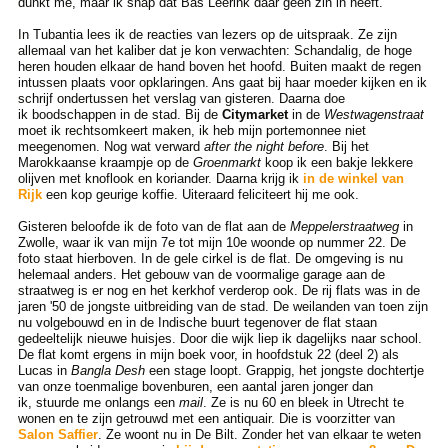
dunkt me, maar ik snap dat Bas Leerink daar geen zin in heeft.
In Tubantia lees ik de reacties van lezers op de uitspraak. Ze zijn
allemaal van het kaliber dat je kon verwachten: Schandalig, de hoge
heren houden elkaar de hand boven het hoofd. Buiten maakt de regen
intussen plaats voor opklaringen. Ans gaat bij haar moeder kijken en ik
schrijf ondertussen het verslag van gisteren. Daarna doe
ik boodschappen in de stad. Bij de
Citymarket
in de
Westwagenstraat
moet ik rechtsomkeert maken, ik heb mijn portemonnee niet
meegenomen. Nog wat verward
after the night before
. Bij het
Marokkaanse kraampje op de
Groenmarkt
koop ik een bakje lekkere
olijven met knoflook en koriander. Daarna krijg ik
in de winkel van
Rijk
een kop geurige koffie. Uiteraard feliciteert hij me ook.
Gisteren beloofde ik de foto van de flat aan de
Meppelerstraatweg
in
Zwolle, waar ik van mijn 7e tot mijn 10e woonde op nummer 22. De
foto staat hierboven. In de gele cirkel is de flat. De omgeving is nu
helemaal anders. Het gebouw van de voormalige garage aan de
straatweg is er nog en het kerkhof verderop ook. De rij flats was in de
jaren '50 de jongste uitbreiding van de stad. De weilanden van toen zijn
nu volgebouwd en in de Indische buurt tegenover de flat staan
gedeeltelijk nieuwe huisjes. Door die wijk liep ik dagelijks naar school.
De flat komt ergens in mijn boek voor, in hoofdstuk 22 (deel 2) als
Lucas in
Bangla Desh
een stage loopt. Grappig, het jongste dochtertje
van onze toenmalige bovenburen, een aantal jaren jonger dan
ik, stuurde me onlangs een
mail
. Ze is nu 60 en bleek in Utrecht te
wonen en te zijn getrouwd met een antiquair. Die is voorzitter van
Salon Saffier
. Ze woont nu in De Bilt. Zonder het van elkaar te weten