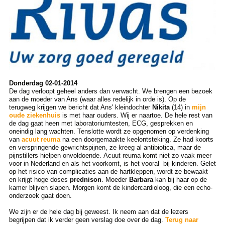
Donderdag 02-01-2014
De dag verloopt geheel anders dan verwacht. We brengen een bezoek
aan de moeder van Ans (waar alles redelijk in orde is). Op de
terugweg krijgen we bericht dat Ans' kleindochter
Nikita
(14) in
mijn
oude ziekenhuis
is met haar ouders. Wij er naartoe. De hele rest van
de dag gaat heen met laboratoriumtesten, ECG, gesprekken en
oneindig lang wachten. Tenslotte wordt ze opgenomen op verdenking
van
acuut reuma
na een doorgemaakte keelontsteking. Ze had koorts
en verspringende gewrichtspijnen, ze kreeg al antibiotica, maar de
pijnstillers hielpen onvoldoende. Acuut reuma komt niet zo vaak meer
voor in Nederland en als het voorkomt, is het vooral bij kinderen. Gelet
op het risico van complicaties aan de hartkleppen, wordt ze bewaakt
en krijgt hoge doses
prednison
. Moeder
Barbara
kan bij haar op de
kamer blijven slapen. Morgen komt de kindercardioloog, die een echo-
onderzoek gaat doen.
We zijn er de hele dag bij geweest. Ik neem aan dat de lezers
begrijpen dat ik verder geen verslag doe over de dag.
Terug naar