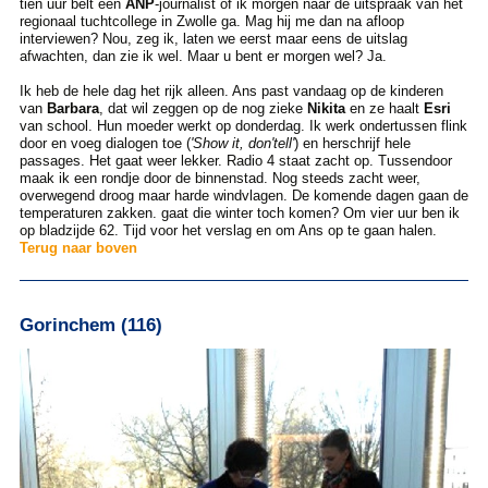
tien uur belt een
ANP
-journalist of ik morgen naar de uitspraak van het
regionaal tuchtcollege in Zwolle ga. Mag hij me dan na afloop
interviewen? Nou, zeg ik, laten we eerst maar eens de uitslag
afwachten, dan zie ik wel. Maar u bent er morgen wel? Ja.
Ik heb de hele dag het rijk alleen. Ans past vandaag op de kinderen
van
Barbara
, dat wil zeggen op de nog zieke
Nikita
en ze haalt
Esri
van school. Hun moeder werkt op donderdag. Ik werk ondertussen flink
door en voeg dialogen toe (
'Show it, don'tell'
) en herschrijf hele
passages. Het gaat weer lekker. Radio 4 staat zacht op. Tussendoor
maak ik een rondje door de binnenstad. Nog steeds zacht weer,
overwegend droog maar harde windvlagen. De komende dagen gaan de
temperaturen zakken. gaat die winter toch komen? Om vier uur ben ik
op bladzijde 62. Tijd voor het verslag en om Ans op te gaan halen.
Terug naar boven
Gorinchem (116)