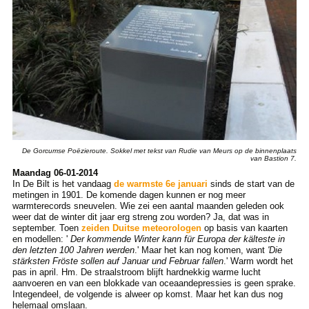
De Gorcumse Poëzieroute. Sokkel met tekst van Rudie van Meurs op de binnenplaats
van Bastion 7.
Maandag 06-01-2014
In De Bilt is het vandaag
de warmste 6e januari
sinds de start van de
metingen in 1901. De komende dagen kunnen er nog meer
warmterecords sneuvelen. Wie zei een aantal maanden geleden ook
weer dat de winter dit jaar erg streng zou worden? Ja, dat was in
september. Toen
zeiden Duitse meteorologen
op basis van kaarten
en modellen: '
Der kommende Winter kann für Europa der kälteste in
den letzten 100 Jahren werden
.' Maar het kan nog komen, want
'Die
stärksten Fröste sollen auf Januar und Februar fallen
.' Warm wordt het
pas in april. Hm. De straalstroom blijft hardnekkig warme lucht
aanvoeren en van een blokkade van oceaandepressies is geen sprake.
Integendeel, de volgende is alweer op komst. Maar het kan dus nog
helemaal omslaan.