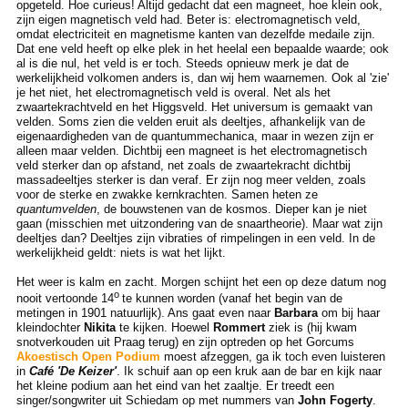
opgeteld. Hoe curieus! Altijd gedacht dat een magneet, hoe klein ook,
zijn eigen magnetisch veld had. Beter is: electromagnetisch veld,
omdat electriciteit en magnetisme kanten van dezelfde medaile zijn.
Dat ene veld heeft op elke plek in het heelal een bepaalde waarde; ook
al is die nul, het veld is er toch. Steeds opnieuw merk je dat de
werkelijkheid volkomen anders is, dan wij hem waarnemen. Ook al 'zie'
je het niet, het electromagnetisch veld is overal. Net als het
zwaartekrachtveld en het Higgsveld. Het universum is gemaakt van
velden. Soms zien die velden eruit als deeltjes, afhankelijk van de
eigenaardigheden van de quantummechanica, maar in wezen zijn er
alleen maar velden. Dichtbij een magneet is het electromagnetisch
veld sterker dan op afstand, net zoals de zwaartekracht dichtbij
massadeeltjes sterker is dan veraf. Er zijn nog meer velden, zoals
voor de sterke en zwakke kernkrachten. Samen heten ze
quantumvelden
, de bouwstenen van de kosmos. Dieper kan je niet
gaan (misschien met uitzondering van de snaartheorie). Maar wat zijn
deeltjes dan? Deeltjes zijn vibraties of rimpelingen in een veld. In de
werkelijkheid geldt: niets is wat het lijkt.
Het weer is kalm en zacht. Morgen schijnt het een op deze datum nog
o
nooit vertoonde 14
te kunnen worden (vanaf het begin van de
metingen in 1901 natuurlijk). Ans gaat even naar
Barbara
om bij haar
kleindochter
Nikita
te kijken. Hoewel
Rommert
ziek is (hij kwam
snotverkouden uit Praag terug) en zijn optreden op het Gorcums
Akoestisch Open Podium
moest afzeggen, ga ik toch even luisteren
in
Café 'De Keizer'
. Ik schuif aan op een kruk aan de bar en kijk naar
het kleine podium aan het eind van het zaaltje. Er treedt een
singer/songwriter uit Schiedam op met nummers van
John Fogerty
.