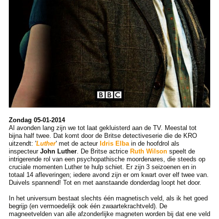
Zondag 05-01-2014
Al avonden lang zijn we tot laat gekluisterd aan de TV. Meestal tot
bijna half twee. Dat komt door de Britse detectiveserie die de KRO
uitzendt: '
Luther
' met de acteur
Idris Elba
in de hoofdrol als
inspecteur
John Luther
. De Britse actrice
Ruth Wilson
speelt de
intrigerende rol van een psychopathische moordenares, die steeds op
cruciale momenten Luther te hulp schiet. Er zijn 3 seizoenen en in
totaal 14 afleveringen; iedere avond zijn er om kwart over elf twee van.
Duivels spannend! Tot en met aanstaande donderdag loopt het door.
In het universum bestaat slechts één magnetisch veld, als ik het goed
begrijp (en vermoedelijk ook één zwaartekrachtveld). De
magneetvelden van alle afzonderlijke magneten worden bij dat ene veld