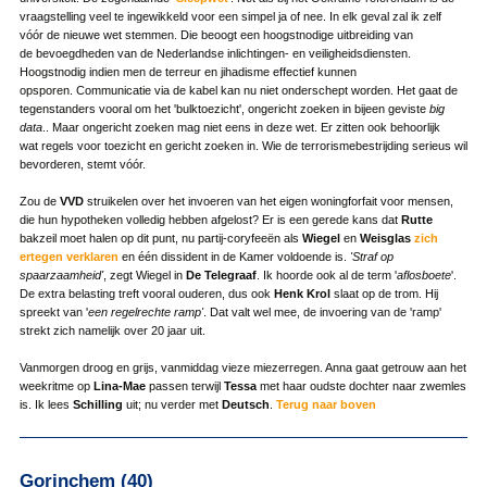
vraagstelling veel te ingewikkeld voor een simpel ja of nee. In elk geval zal ik zelf
vóór de nieuwe wet stemmen. Die beoogt een hoogstnodige uitbreiding van
de bevoegdheden van de Nederlandse inlichtingen- en veiligheidsdiensten.
Hoogstnodig indien men de terreur en jihadisme effectief kunnen
opsporen. Communicatie via de kabel kan nu niet onderschept worden. Het gaat de
tegenstanders vooral om het 'bulktoezicht', ongericht zoeken in bijeen geviste
big
data
.. Maar ongericht zoeken mag niet eens in deze wet. Er zitten ook behoorlijk
wat regels voor toezicht en gericht zoeken in. Wie de terrorismebestrijding serieus wil
bevorderen, stemt vóór.
Zou de
VVD
struikelen over het invoeren van het eigen woningforfait voor mensen,
die hun hypotheken volledig hebben afgelost? Er is een gerede kans dat
Rutte
bakzeil moet halen op dit punt, nu partij-coryfeeën als
Wiegel
en
Weisglas
zich
ertegen verklaren
en één dissident in de Kamer voldoende is.
'Straf op
spaarzaamheid'
, zegt Wiegel in
De Telegraaf
. Ik hoorde ook al de term '
aflosboete
'.
De extra belasting treft vooral ouderen, dus ook
Henk Krol
slaat op de trom. Hij
spreekt van '
een regelrechte ramp'
. Dat valt wel mee, de invoering van de 'ramp'
strekt zich namelijk over 20 jaar uit.
Vanmorgen droog en grijs, vanmiddag vieze miezerregen. Anna gaat getrouw aan het
weekritme op
Lina-Mae
passen terwijl
Tessa
met haar oudste dochter naar zwemles
is. Ik lees
Schilling
uit; nu verder met
Deutsch
.
Terug naar boven
Gorinchem (40)