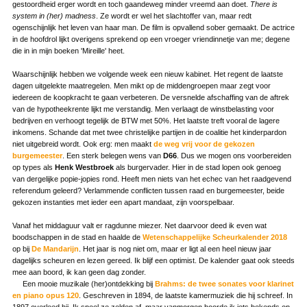
gestoordheid erger wordt en toch gaandeweg minder vreemd aan doet.
There is
system in (her) madness
. Ze wordt er wel het slachtoffer van, maar redt
ogenschijnlijk het leven van haar man. De film is opvallend sober gemaakt. De actrice
in de hoofdrol lijkt overigens sprekend op een vroeger vriendinnetje van me; degene
die in in mijn boeken 'Mireille' heet.
Waarschijnlijk hebben we volgende week een nieuw kabinet. Het regent de laatste
dagen uitgelekte maatregelen. Men mikt op de middengroepen maar zegt voor
iedereen de koopkracht te gaan verbeteren. De versnelde afschaffing van de aftrek
van de hypotheekrente lijkt me verstandig. Men verlaagt de winstbelasting voor
bedrijven en verhoogt tegelijk de BTW met 50%. Het laatste treft vooral de lagere
inkomens. Schande dat met twee christelijke partijen in de coalitie het kinderpardon
niet uitgebreid wordt. Ook erg: men maakt
de weg vrij voor de gekozen
burgemeester
. Een sterk belegen wens van
D66
. Dus we mogen ons voorbereiden
op types als
Henk Westbroek
als burgervader. Hier in de stad lopen ook genoeg
van dergelijke popie-jopies rond. Heeft men niets van het echec van het raadgevend
referendum geleerd? Verlammende conflicten tussen raad en burgemeester, beide
gekozen instanties met ieder een apart mandaat, zijn voorspelbaar.
Vanaf het middaguur valt er ragdunne miezer. Net daarvoor deed ik even wat
boodschappen in de stad en haalde de
Wetenschappelijke Scheurkalender 2018
op bij
De Mandarijn
. Het jaar is nog niet om, maar er ligt al een heel nieuw jaar
dagelijks scheuren en lezen gereed. Ik blijf een optimist. De kalender gaat ook steeds
mee aan boord, ik kan geen dag zonder.
Een mooie muzikale (her)ontdekking bij
Brahms: de twee sonates voor klarinet
en piano opus 120
. Geschreven in 1894, de laatste kamermuziek die hij schreef. In