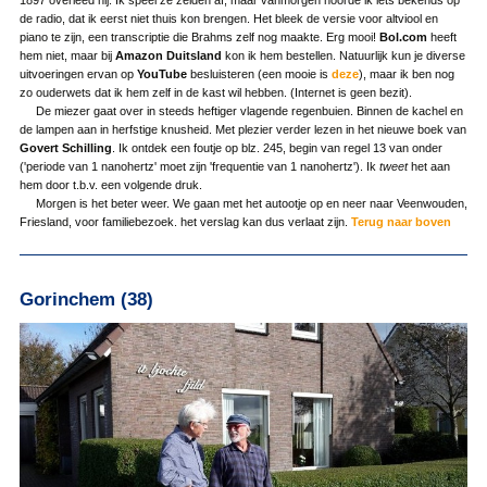
1897 overleed hij. Ik speel ze zelden af, maar vanmorgen hoorde ik iets bekends op
de radio, dat ik eerst niet thuis kon brengen. Het bleek de versie voor altviool en
piano te zijn, een transcriptie die Brahms zelf nog maakte. Erg mooi!
Bol.com
heeft
hem niet, maar bij
Amazon Duitsland
kon ik hem bestellen. Natuurlijk kun je diverse
uitvoeringen ervan op
YouTube
besluisteren (een mooie is
deze
), maar ik ben nog
zo ouderwets dat ik hem zelf in de kast wil hebben. (Internet is geen bezit).
De miezer gaat over in steeds heftiger vlagende regenbuien. Binnen de kachel en
de lampen aan in herfstige knusheid. Met plezier verder lezen in het nieuwe boek van
Govert Schilling
. Ik ontdek een foutje op blz. 245, begin van regel 13 van onder
('periode van 1 nanohertz' moet zijn 'frequentie van 1 nanohertz'). Ik
tweet
het aan
hem door t.b.v. een volgende druk.
Morgen is het beter weer. We gaan met het autootje op en neer naar Veenwouden,
Friesland, voor familiebezoek. het verslag kan dus verlaat zijn.
Terug naar boven
Gorinchem (38)