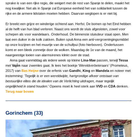
sprake is van een rijke regio, die weigert met de rest van Spanje te delen, maakt het
nog kwalijker. Net als in Spanje zal Europese eenheid het van solidariteit tussen de
rijke en de armere lidstaten moeten hebben. Daarvan weglopen is er niet bij.
Er breekt een grijze en winderige ochtend aan. Herfst. De bomen op het Eind hebben
al de helft van hun blad verloren. Naast ons wordt de sluis afgesloten, zowel voor
schepen als voor wandelaars. Onderhoud. De binnenste sluisdeur staat open. Men
laat een duiker in de kolk zakken. Buiten spuit Anna een anti-vergroeningingsmiddel
op onze kozijnen en het muurtje van de schuifpui (foto hierboven). Ondertussen
komt er een bleek zonnetje door de wolken. Maandag de 1e van de maand, het
naargeestige loeien van alarmsirenes klinkt over de stad.
Anna gaat vanmiddag als iedere week op kleine
Lina-Mae
passen, terwijl
Tessa
met
Vajèn
naar zwemles gaat. Ik lees het boekje '
Wereldverbeteraars'
(Prometeus,
2017) van
Bas Heijne
over de erfenis van
Gandh
i,
King
en
Mandela
en noteer met
instemming:
'Tegelijk is er een wereldwijde, hartgrondige afkeer ontstaan van
bestuurlijke elites die de idealen van de Verlichting uitdragen, maar tegelijk
ongelijkheid in stand houden
.' Opeens moet ik heel sterk aan
VVD
en
CDA
denken.
Terug naar boven
Gorinchem (33)