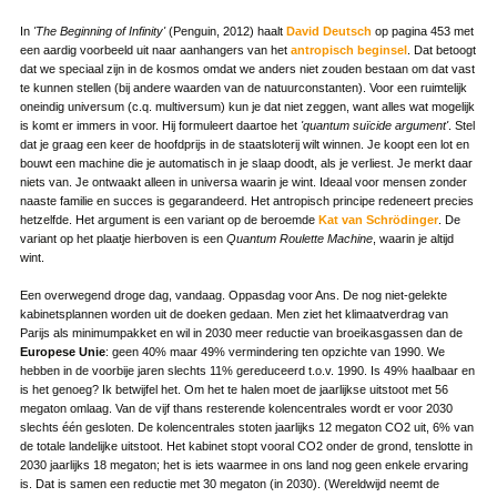
In
'The Beginning of Infinity'
(Penguin, 2012) haalt
David Deutsch
op pagina 453 met
een aardig voorbeeld uit naar aanhangers van het
antropisch beginsel
. Dat betoogt
dat we speciaal zijn in de kosmos omdat we anders niet zouden bestaan om dat vast
te kunnen stellen (bij andere waarden van de natuurconstanten). Voor een ruimtelijk
oneindig universum (c.q. multiversum) kun je dat niet zeggen, want alles wat mogelijk
is komt er immers in voor. Hij formuleert daartoe het
'quantum suïcide argument'
. Stel
dat je graag een keer de hoofdprijs in de staatsloterij wilt winnen. Je koopt een lot en
bouwt een machine die je automatisch in je slaap doodt, als je verliest. Je merkt daar
niets van. Je ontwaakt alleen in universa waarin je wint. Ideaal voor mensen zonder
naaste familie en succes is gegarandeerd. Het antropisch principe redeneert precies
hetzelfde. Het argument is een variant op de beroemde
Kat van Schrödinger
. De
variant op het plaatje hierboven is een
Quantum Roulette Machine
, waarin je altijd
wint.
Een overwegend droge dag, vandaag. Oppasdag voor Ans. De nog niet-gelekte
kabinetsplannen worden uit de doeken gedaan. Men ziet het klimaatverdrag van
Parijs als minimumpakket en wil in 2030 meer reductie van broeikasgassen dan de
Europese Unie
: geen 40% maar 49% vermindering ten opzichte van 1990. We
hebben in de voorbije jaren slechts 11% gereduceerd t.o.v. 1990. Is 49% haalbaar en
is het genoeg? Ik betwijfel het. Om het te halen moet de jaarlijkse uitstoot met 56
megaton omlaag. Van de vijf thans resterende kolencentrales wordt er voor 2030
slechts één gesloten. De kolencentrales stoten jaarlijks 12 megaton CO2 uit, 6% van
de totale landelijke uitstoot. Het kabinet stopt vooral CO2 onder de grond, tenslotte in
2030 jaarlijks 18 megaton; het is iets waarmee in ons land nog geen enkele ervaring
is. Dat is samen een reductie met 30 megaton (in 2030). (Wereldwijd neemt de