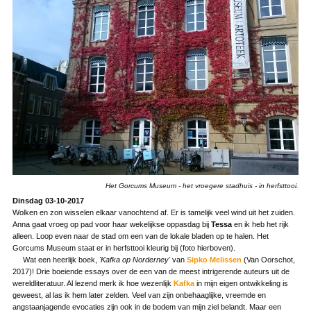
Het Gorcums Museum - het vroegere stadhuis - in herfsttooi.
Dinsdag 03-10-2017
Wolken en zon wisselen elkaar vanochtend af. Er is tamelijk veel wind uit het zuiden.
Anna gaat vroeg op pad voor haar wekelijkse oppasdag bij
Tessa
en ik heb het rijk
alleen. Loop even naar de stad om een van de lokale bladen op te halen. Het
Gorcums Museum staat er in herfsttooi kleurig bij (foto hierboven).
Wat een heerlijk boek,
'Kafka op Norderney'
van
Sipko Melissen
(Van Oorschot,
2017)! Drie boeiende essays over de een van de meest intrigerende auteurs uit de
wereldliteratuur. Al lezend merk ik hoe wezenlijk
Kafka
in mijn eigen ontwikkeling is
geweest, al las ik hem later zelden. Veel van zijn onbehaaglijke, vreemde en
angstaanjagende evocaties zijn ook in de bodem van mijn ziel belandt. Maar een