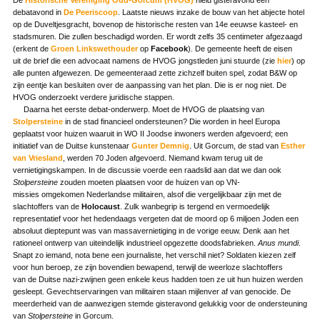
debatavond in
De Peeriscoop
. Laatste nieuws inzake de bouw van het abjecte hotel
op de Duveltjesgracht, bovenop de historische resten van 14e eeuwse kasteel- en
stadsmuren. Die zullen beschadigd worden. Er wordt zelfs 35 centimeter afgezaagd
(erkent de
Groen Linkswethouder
op
Facebook
). De gemeente heeft de eisen
uit de brief die een advocaat namens de HVOG jongstleden juni stuurde (zie
hier
) op
alle punten afgewezen. De gemeenteraad zette zichzelf buiten spel, zodat B&W op
zijn eentje kan besluiten over de aanpassing van het plan. Die is er nog niet. De
HVOG onderzoekt verdere juridische stappen.
Daarna het eerste debat-onderwerp. Moet de HVOG de plaatsing van
Stolpersteine
in de stad financieel ondersteunen? Die worden in heel Europa
geplaatst voor huizen waaruit in WO II Joodse inwoners werden afgevoerd; een
initiatief van de Duitse kunstenaar
Gunter Demnig
. Uit Gorcum, de stad van
Esther
van Vriesland
, werden 70 Joden afgevoerd. Niemand kwam terug uit de
vernietigingskampen. In de discussie voerde een raadslid aan dat we dan ook
Stolpersteine
zouden moeten plaatsen voor de huizen van op VN-
missies omgekomen Nederlandse militairen, alsof die vergelijkbaar zijn met de
slachtoffers van de
Holocaust
. Zulk wanbegrip is tergend en vermoedelijk
representatief voor het hedendaags vergeten dat de moord op 6 miljoen Joden een
absoluut dieptepunt was van massavernietiging in de vorige eeuw. Denk aan het
rationeel ontwerp van uiteindelijk industrieel opgezette doodsfabrieken.
Anus mundi
.
Snapt zo iemand, nota bene een journaliste, het verschil niet? Soldaten kiezen zelf
voor hun beroep, ze zijn bovendien bewapend, terwijl de weerloze slachtoffers
van de Duitse nazi-zwijnen geen enkele keus hadden toen ze uit hun huizen werden
gesleept. Gevechtservaringen van militairen staan mijlenver af van genocide. De
meerderheid van de aanwezigen stemde gisteravond gelukkig voor de ondersteuning
van
Stolpersteine
in Gorcum.