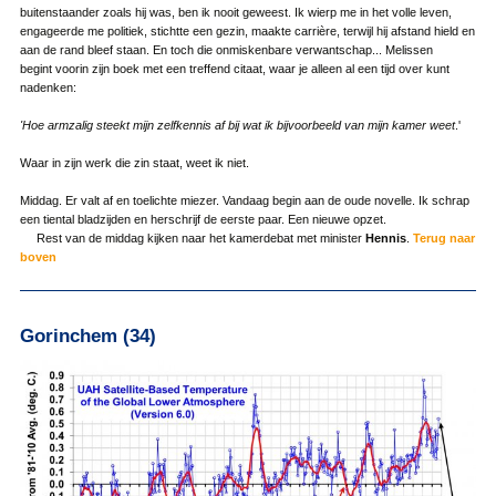
buitenstaander zoals hij was, ben ik nooit geweest. Ik wierp me in het volle leven,
engageerde me politiek, stichtte een gezin, maakte carrière, terwijl hij afstand hield en
aan de rand bleef staan. En toch die onmiskenbare verwantschap... Melissen
begint voorin zijn boek met een treffend citaat, waar je alleen al een tijd over kunt
nadenken:
'Hoe armzalig steekt mijn zelfkennis af bij wat ik bijvoorbeeld van mijn kamer weet
.'
Waar in zijn werk die zin staat, weet ik niet.
Middag. Er valt af en toelichte miezer. Vandaag begin aan de oude novelle. Ik schrap
een tiental bladzijden en herschrijf de eerste paar. Een nieuwe opzet.
Rest van de middag kijken naar het kamerdebat met minister
Hennis
.
Terug naar
boven
Gorinchem (34)