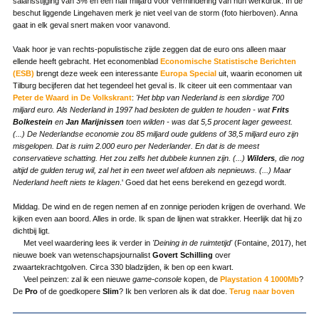
salarisstijging van 3% en een half miljard voor vermindering van hun werkdruk. In de
beschut liggende Lingehaven merk je niet veel van de storm (foto hierboven). Anna
gaat in elk geval snert maken voor vanavond.
Vaak hoor je van rechts-populistische zijde zeggen dat de euro ons alleen maar
ellende heeft gebracht. Het economenblad
Economische Statistische Berichten
(ESB)
brengt deze week een interessante
Europa Special
uit, waarin economen uit
Tilburg becijferen dat het tegendeel het geval is. Ik citeer uit een commentaar van
Peter de Waard in De Volkskrant
:
'Het bbp van Nederland is een slordige 700
miljard euro. Als Nederland in 1997 had besloten de gulden te houden - wat
Frits
Bolkestein
en
Jan Marijnissen
toen wilden - was dat 5,5 procent lager geweest.
(...) De Nederlandse economie zou 85 miljard oude guldens of 38,5 miljard euro zijn
misgelopen. Dat is ruim 2.000 euro per Nederlander. En dat is de meest
conservatieve schatting. Het zou zelfs het dubbele kunnen zijn. (...)
Wilders
, die nog
altijd de gulden terug wil, zal het in een tweet wel afdoen als nepnieuws. (...) Maar
Nederland heeft niets te klagen
.' Goed dat het eens berekend en gezegd wordt.
Middag. De wind en de regen nemen af en zonnige perioden krijgen de overhand. We
kijken even aan boord. Alles in orde. Ik span de lijnen wat strakker. Heerlijk dat hij zo
dichtbij ligt.
Met veel waardering lees ik verder in
'Deining in de ruimtetijd'
(Fontaine, 2017), het
nieuwe boek van wetenschapsjournalist
Govert Schilling
over
zwaartekrachtgolven. Circa 330 bladzijden, ik ben op een kwart.
Veel peinzen: zal ik een nieuwe
game-console
kopen, de
Playstation 4 1000Mb
?
De
Pro
of de goedkopere
Slim
? Ik ben verloren als ik dat doe.
Terug naar boven