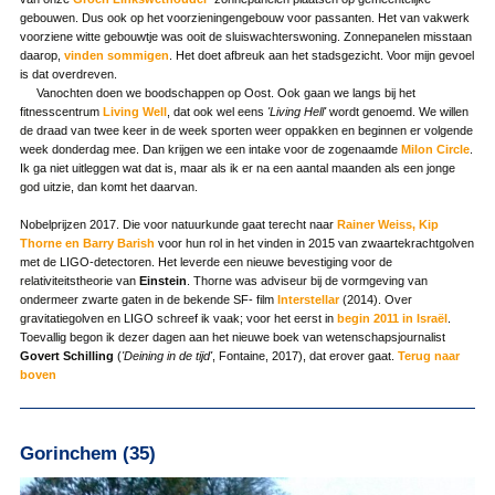
gebouwen. Dus ook op het voorzieningengebouw voor passanten. Het van vakwerk
voorziene witte gebouwtje was ooit de sluiswachterswoning. Zonnepanelen misstaan
daarop,
vinden sommigen
. Het doet afbreuk aan het stadsgezicht. Voor mijn gevoel
is dat overdreven.
Vanochten doen we boodschappen op Oost. Ook gaan we langs bij het
fitnesscentrum
Living Well
, dat ook wel eens
'Living Hell'
wordt genoemd. We willen
de draad van twee keer in de week sporten weer oppakken en beginnen er volgende
week donderdag mee. Dan krijgen we een intake voor de zogenaamde
Milon Circle
.
Ik ga niet uitleggen wat dat is, maar als ik er na een aantal maanden als een jonge
god uitzie, dan komt het daarvan.
Nobelprijzen 2017. Die voor natuurkunde gaat terecht naar
Rainer Weiss, Kip
Thorne en Barry Barish
voor hun rol in het vinden in 2015 van zwaartekrachtgolven
met de LIGO-detectoren. Het leverde een nieuwe bevestiging voor de
relativiteitstheorie van
Einstein
. Thorne was adviseur bij de vormgeving van
ondermeer zwarte gaten in de bekende SF- film
Interstellar
(2014). Over
gravitatiegolven en LIGO schreef ik vaak; voor het eerst in
begin 2011 in Israël
.
Toevallig begon ik dezer dagen aan het nieuwe boek van wetenschapsjournalist
Govert Schilling
(
'Deining in de tijd'
, Fontaine, 2017), dat erover gaat.
Terug naar
boven
Gorinchem (35)