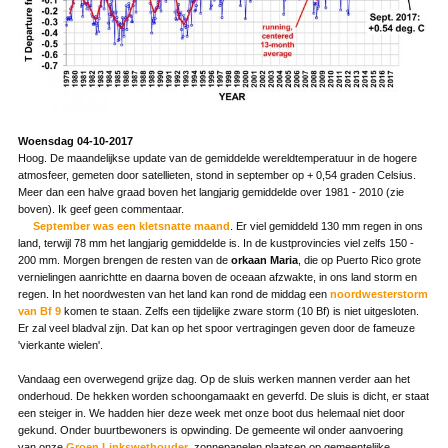
Woensdag 04-10-2017
Hoog. De maandelijkse update van de gemiddelde wereldtemperatuur in de hogere
atmosfeer, gemeten door satellieten, stond in september op + 0,54 graden Celsius.
Meer dan een halve graad boven het langjarig gemiddelde over 1981 - 2010 (zie
boven). Ik geef geen commentaar.
September was een kletsnatte maand
. Er viel gemiddeld 130 mm regen in ons
land, terwijl 78 mm het langjarig gemiddelde is. In de kustprovincies viel zelfs 150 -
200 mm. Morgen brengen de resten van de
orkaan Maria
, die op Puerto Rico grote
vernielingen aanrichtte en daarna boven de oceaan afzwakte, in ons land storm en
regen. In het noordwesten van het land kan rond de middag een
noordwesterstorm
van Bf 9
komen te staan. Zelfs een tijdelijke zware storm (10 Bf) is niet uitgesloten.
Er zal veel bladval zijn. Dat kan op het spoor vertragingen geven door de fameuze
'vierkante wielen'.
Vandaag een overwegend grijze dag. Op de sluis werken mannen verder aan het
onderhoud. De hekken worden schoongamaakt en geverfd. De sluis is dicht, er staat
een steiger in. We hadden hier deze week met onze boot dus helemaal niet door
gekund. Onder buurtbewoners is opwinding. De gemeente wil onder aanvoering
van onze
Groen Linkswethouder
zonnepanelen plaatsen op gemeentelijke