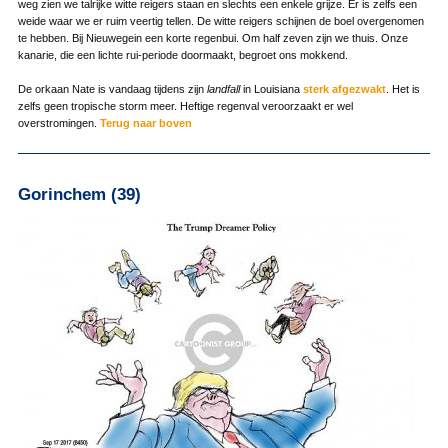
weg zien we talrijke witte reigers staan en slechts een enkele grijze. Er is zelfs een
weide waar we er ruim veertig tellen. De witte reigers schijnen de boel overgenomen
te hebben. Bij Nieuwegein een korte regenbui. Om half zeven zijn we thuis. Onze
kanarie, die een lichte rui-periode doormaakt, begroet ons mokkend.
De orkaan Nate is vandaag tijdens zijn
landfall
in Louisiana
sterk afgezwakt
. Het is
zelfs geen tropische storm meer. Heftige regenval veroorzaakt er wel
overstromingen.
Terug naar boven
Gorinchem (39)