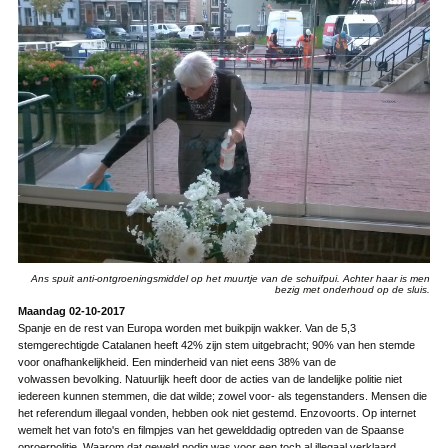
Ans spuit anti-ontgroeningsmiddel op het muurtje van de schuifpui. Achter haar is men
bezig met onderhoud op de sluis.
Maandag 02-10-2017
Spanje en de rest van Europa worden met buikpijn wakker. Van de 5,3
stemgerechtigde Catalanen heeft 42% zijn stem uitgebracht; 90% van hen stemde
voor onafhankelijkheid. Een minderheid van niet eens 38% van de
volwassen bevolking. Natuurlijk heeft door de acties van de landelijke politie niet
iedereen kunnen stemmen, die dat wilde; zowel voor- als tegenstanders. Mensen die
het referendum illegaal vonden, hebben ook niet gestemd. Enzovoorts. Op internet
wemelt het van foto's en filmpjes van het gewelddadig optreden van de Spaanse
oproerpolitie. Waarom dat geweld nodig was voor een toch al illegaal verklaard