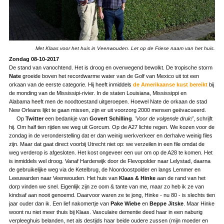
Met Klaas voor het huis in Veenwouden. Let op de Friese naam van het huis.
Zondag 08-10-2017
De stand van vanochtend. Het is droog en overwegend bewolkt. De tropische storm
Nate
groeide boven het recordwarme water van de Golf van Mexico uit tot een
orkaan van de eerste categorie. Hij heeft inmiddels
de Amerikaanse kust bereikt
bij
de monding van de Mississipi-rivier. In de staten Louisiana, Mississippi en
Alabama heeft men de noodtoestand uitgeroepen. Hoewel Nate de orkaan de stad
New Orleans lijkt te gaan missen, zijn er uit voorzorg 2000 mensen geëvacueerd.
Op
Twitter
een bedankje van
Govert Schilling
.
'Voor de volgende druk!'
, schrijft
hij. Om half tien rijden we weg uit Gorcum. Op de A27 lichte regen. We kozen voor de
zondag in de veronderstelling dat er dan weinig werkverkeer en derhalve weinig files
zijn. Maar dat gaat direct voorbij Utrecht niet op: we verzeilen in een file omdat de
weg verderop is afgesloten. Het kost ongeveer een uur om op de A28 te komen. Het
is inmiddels wel droog. Vanaf Harderwijk door de Flevopolder naar Lelystad, daarna
de gebruikelijke weg via de Ketelbrug, de Noordoostpolder en langs Lemmer en
Leeuwarden naar Veenwouden. Het huis van
Klaas & Hinke
aan de rand van het
dorp vinden we snel. Eigenlijk zijn ze oom & tante van me, maar zo heb ik ze van
kindsaf aan nooit genoemd. Daarvoor waren ze te jong, Hinke - nu 80 - is slechts tien
jaar ouder dan ik. Een lief nakomertje van
Pake Wiebe
en
Beppe Jitske
. Maar Hinke
woont nu niet meer thuis bij Klaas. Vasculaire dementie deed haar in een naburig
verpleeghuis belanden, net als destijds haar beide oudere zussen (mijn moeder en