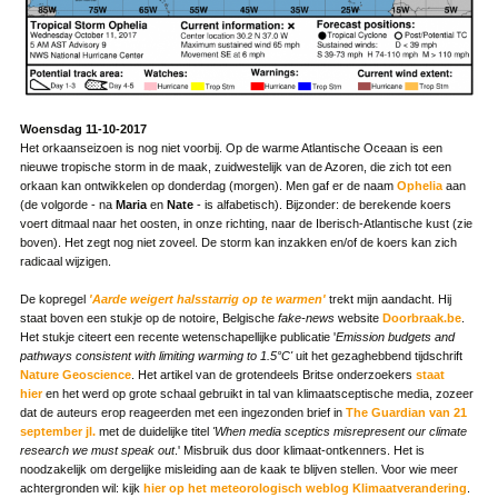
Woensdag 11-10-2017
Het orkaanseizoen is nog niet voorbij. Op de warme Atlantische Oceaan is een
nieuwe tropische storm in de maak, zuidwestelijk van de Azoren, die zich tot een
orkaan kan ontwikkelen op donderdag (morgen). Men gaf er de naam
Ophelia
aan
(de volgorde - na
Maria
en
Nate
- is alfabetisch). Bijzonder: de berekende koers
voert ditmaal naar het oosten, in onze richting, naar de Iberisch-Atlantische kust (zie
boven). Het zegt nog niet zoveel. De storm kan inzakken en/of de koers kan zich
radicaal wijzigen.
De kopregel
'Aarde weigert halsstarrig op te warmen'
trekt mijn aandacht. Hij
staat boven een stukje op de notoire, Belgische
fake-news
website
Doorbraak.be
.
Het stukje citeert een recente wetenschapellijke publicatie '
Emission budgets and
pathways consistent with limiting warming to 1.5°C'
uit het gezaghebbend tijdschrift
Nature Geoscience
. Het artikel van de grotendeels Britse onderzoekers
staat
hier
en het werd op grote schaal gebruikt in tal van klimaatsceptische media, zozeer
dat de auteurs erop reageerden met een ingezonden brief in
The Guardian van 21
september jl.
met de duidelijke titel
'When media sceptics misrepresent our climate
research we must speak out
.' Misbruik dus door klimaat-ontkenners. Het is
noodzakelijk om dergelijke misleiding aan de kaak te blijven stellen. Voor wie meer
achtergronden wil: kijk
hier op het meteorologisch weblog
Klimaatverandering
.