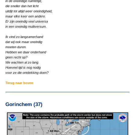
in de oneindige ruimtetijd,
die sneller dan het licht
uitdijt tot altijd weer oneindigheid,
maar elke keer een andere.
Er zijn oneindig veel universa
in een oneindig multiversum.
Ik vind zo langzamerhand
dat wij ook maar oneindig
moeten duren.
Hebben we daar onderhand
geen recht op?
We wachten al zo lang.
Hoeveel tijd is nog nodig
voor ze die ontdekking doen?
Terug naar boven
Gorinchem (37)