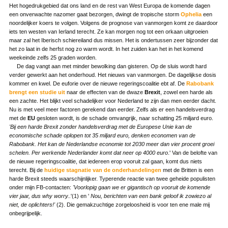
Het hogedrukgebied dat ons land en de rest van West Europa de komende dagen
een onverwachte nazomer gaat bezorgen, dwingt de tropische storm
Ophelia
een
noordelijker koers te volgen. Volgens de prognose van vanmorgen komt ze daardoor
iets ten westen van Ierland terecht. Ze kan morgen nog tot een orkaan uitgroeien
maar zal het Iberisch schiereiland dus missen. Het is ondertussen zeer bijzonder dat
het zo laat in de herfst nog zo warm wordt. In het zuiden kan het in het komend
weekeinde zelfs 25 graden worden.
De dag vangt aan met minder bewolking dan gisteren. Op de sluis wordt hard
verder gewerkt aan het onderhoud. Het nieuws van vanmorgen. De dagelijkse dosis
kommer en kwel. De euforie over de nieuwe regeringscoalitie ebt af. De
Rabobank
brengt een studie uit
naar de effecten van de dwaze
Brexit
, zowel een harde als
een zachte. Het blijkt veel schadelijker voor Nederland te zijn dan men eerder dacht.
Nu is met veel meer factoren gerekend dan eerder. Zelfs als er een handelsverdrag
met de
EU
gesloten wordt, is de schade omvangrijk, naar schatting 25 miljard euro.
'Bij een harde Brexit zonder handelsverdrag met de Europese Unie kan de
economische schade oplopen tot 35 miljard euro, denken economen van de
Rabobank. Het kan de Nederlandse economie tot 2030 meer dan vier procent groei
schelen. Per werkende Nederlander komt dat neer op 4000 euro
.' Van de belofte van
de nieuwe regeringscoalitie, dat iedereen erop vooruit zal gaan, komt dus niets
terecht. Bij de
huidige stagnatie van de onderhandelingen
met de Britten is een
harde Brexit steeds waarschijnlijker. Typerende reactie van twee geheide populisten
onder mijn FB-contacten:
'
Voorlopig gaan we er gigantisch op vooruit de komende
vier jaar, dus why worry..
'(1) en '
Nou, berichten van een bank geloof ik zowiezo al
niet, de oplichters!'
(2). Die gemakzuchtige zorgeloosheid is voor ten ene male mij
onbegrijpelijk.