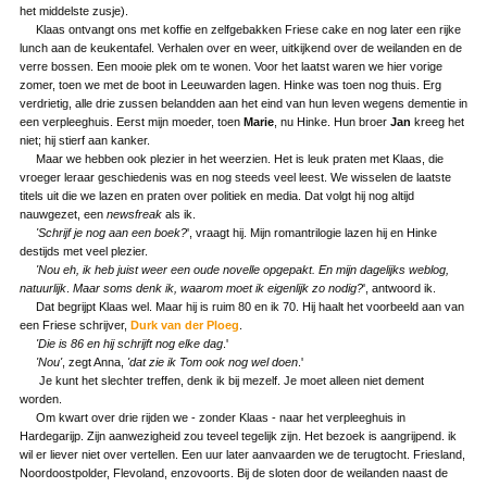
het middelste zusje).
Klaas ontvangt ons met koffie en zelfgebakken Friese cake en nog later een rijke
lunch aan de keukentafel. Verhalen over en weer, uitkijkend over de weilanden en de
verre bossen. Een mooie plek om te wonen. Voor het laatst waren we hier vorige
zomer, toen we met de boot in Leeuwarden lagen. Hinke was toen nog thuis. Erg
verdrietig, alle drie zussen belandden aan het eind van hun leven wegens dementie in
een verpleeghuis. Eerst mijn moeder, toen
Marie
, nu Hinke. Hun broer
Jan
kreeg het
niet; hij stierf aan kanker.
Maar we hebben ook plezier in het weerzien. Het is leuk praten met Klaas, die
vroeger leraar geschiedenis was en nog steeds veel leest. We wisselen de laatste
titels uit die we lazen en praten over politiek en media. Dat volgt hij nog altijd
nauwgezet, een
newsfreak
als ik.
'Schrijf je nog aan een boek?
', vraagt hij. Mijn romantrilogie lazen hij en Hinke
destijds met veel plezier.
'Nou eh, ik heb juist weer een oude novelle opgepakt. En mijn dagelijks weblog,
natuurlijk
.
Maar soms denk ik, waarom moet ik eigenlijk zo nodig?
', antwoord ik.
Dat begrijpt Klaas wel. Maar hij is ruim 80 en ik 70. Hij haalt het voorbeeld aan van
een Friese schrijver,
Durk van der Ploeg
.
'Die is 86 en hij schrijft nog elke dag
.'
'Nou'
, zegt Anna,
'dat zie ik Tom ook nog wel doen
.'
Je kunt het slechter treffen, denk ik bij mezelf. Je moet alleen niet dement
worden.
Om kwart over drie rijden we - zonder Klaas - naar het verpleeghuis in
Hardegarijp. Zijn aanwezigheid zou teveel tegelijk zijn. Het bezoek is aangrijpend. ik
wil er liever niet over vertellen. Een uur later aanvaarden we de terugtocht. Friesland,
Noordoostpolder, Flevoland, enzovoorts. Bij de sloten door de weilanden naast de