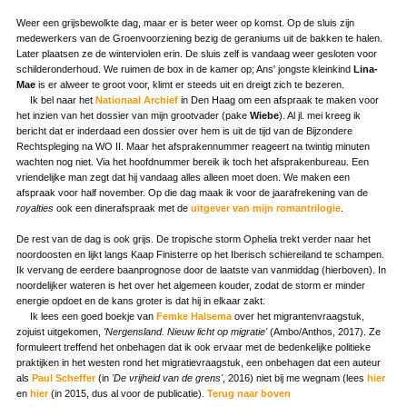
Weer een grijsbewolkte dag, maar er is beter weer op komst. Op de sluis zijn
medewerkers van de Groenvoorziening bezig de geraniums uit de bakken te halen.
Later plaatsen ze de winterviolen erin. De sluis zelf is vandaag weer gesloten voor
schilderonderhoud. We ruimen de box in de kamer op; Ans' jongste kleinkind
Lina-
Mae
is er alweer te groot voor, klimt er steeds uit en dreigt zich te bezeren.
Ik bel naar het
Nationaal Archief
in Den Haag om een afspraak te maken voor
het inzien van het dossier van mijn grootvader (pake
Wiebe
). Al jl. mei kreeg ik
bericht dat er inderdaad een dossier over hem is uit de tijd van de Bijzondere
Rechtspleging na WO II. Maar het afsprakennummer reageert na twintig minuten
wachten nog niet. Via het hoofdnummer bereik ik toch het afsprakenbureau. Een
vriendelijke man zegt dat hij vandaag alles alleen moet doen. We maken een
afspraak voor half november. Op die dag maak ik voor de jaarafrekening van de
royalties
ook een dinerafspraak met de
uitgever van mijn romantrilogie
.
De rest van de dag is ook grijs. De tropische storm Ophelia trekt verder naar het
noordoosten en lijkt langs Kaap Finisterre op het Iberisch schiereiland te schampen.
Ik vervang de eerdere baanprognose door de laatste van vanmiddag (hierboven). In
noordelijker wateren is het over het algemeen kouder, zodat de storm er minder
energie opdoet en de kans groter is dat hij in elkaar zakt.
Ik lees een goed boekje van
Femke Halsema
over het migrantenvraagstuk,
zojuist uitgekomen,
'Nergensland. Nieuw licht op migratie'
(Ambo/Anthos, 2017). Ze
formuleert treffend het onbehagen dat ik ook ervaar met de bedenkelijke politieke
praktijken in het westen rond het migratievraagstuk, een onbehagen dat een auteur
als
Paul Scheffer
(in
'De vrijheid van de grens'
, 2016) niet bij me wegnam (lees
hier
en
hier
(in 2015, dus al voor de publicatie).
Terug naar boven