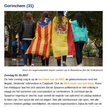
Gorinchem (31)
Voor- en tegenstanders lopen samen op in Barcelona (fot De Volkskrant)
Zondag 01-10-2017
De hele zondag volg ik op de
live-feed van de NRC
de gebeurtenissen rond het
illegale, 'bindende' referendum in Catalonië. Ook de
NOS heeft een live-blog
. Rond
het middaguur laat het zich aanzien dat de Spaanse politiemacht er niet volledig in
slaagt om het stemmen van voorstanders te verhinderen. Ik vermoed dat de
Spaanse regering er slechts naar streeft de waarde van opkomst en uitslag dubieus
te laten zijn, een opzet die wel zal slagen. Niet alle stembureaus zijn open, niet alle
kiezers hebben geldige stembiljetten, de meeste tegenstanders (bijna de helft van de