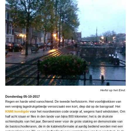
Herfst op het Eind.
Donderdag 05-10-2017
Regen en harde wind vanochtend. De tweede herfststorm. Het voorbijtrekken van
een venijnig lagedrukgebiedje veroorzaakt een kort, diep dal op de barograaf. Het
KNMI kondigde
voor het noordwesten code oranje af, wegens hard windstoten. Om
half acht staan er files in den lande van bijna 800 kilometer; het is de drukste
ochtendspits van het jaar. Beroerd weer voor de grote staking en demonstratie van
de basisschoolleraren, die in de kabinetsformatie al aardig bediend worden met een