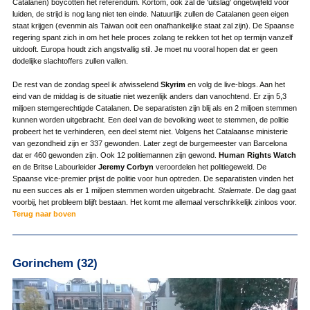
Catalanen) boycotten het referendum. Kortom, ook zal de 'uitslag' ongetwijfeld vóór
luiden, de strijd is nog lang niet ten einde. Natuurlijk zullen de Catalanen geen eigen
staat krijgen (evenmin als Taiwan ooit een onafhankelijke staat zal zijn). De Spaanse
regering spant zich in om het hele proces zolang te rekken tot het op termijn vanzelf
uitdooft. Europa houdt zich angstvallig stil. Je moet nu vooral hopen dat er geen
dodelijke slachtoffers zullen vallen.
De rest van de zondag speel ik afwisselend
Skyrim
en volg de live-blogs. Aan het
eind van de middag is de situatie niet wezenlijk anders dan vanochtend. Er zijn 5,3
miljoen stemgerechtigde Catalanen. De separatisten zijn blij als en 2 miljoen stemmen
kunnen worden uitgebracht. Een deel van de bevolking weet te stemmen, de politie
probeert het te verhinderen, een deel stemt niet. Volgens het Catalaanse ministerie
van gezondheid zijn er 337 gewonden. Later zegt de burgemeester van Barcelona
dat er 460 gewonden zijn. Ook 12 politiemannen zijn gewond.
Human Rights Watch
en de Britse Labourleider
Jeremy Corbyn
veroordelen het politiegeweld. De
Spaanse vice-premier prijst de politie voor hun optreden. De separatisten vinden het
nu een succes als er 1 miljoen stemmen worden uitgebracht.
Stalemate
. De dag gaat
voorbij, het probleem blijft bestaan. Het komt me allemaal verschrikkelijk zinloos voor.
Terug naar boven
Gorinchem (32)