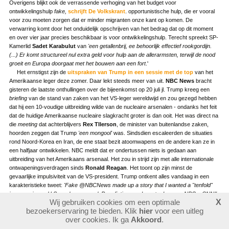
Overigens blijkt ook de verrassende verhoging van het budget voor
ontwikkelingshulp
fake,
schrijft De Volkskrant
. opportunistische hulp, die er vooral
voor zou moeten zorgen dat er minder migranten onze kant op komen. De
verwarring komt door het onduidelijk opschrijven van het bedrag dat op dit moment
en over vier jaar precies beschikbaar is voor ontwikkelingshulp. Terecht spreekt SP-
Kamerlid
Sadet Karabulut
van
'een getallenbrij, ee behoorlijk effectief rookgordijn.
(...)
Er komt structureel nul extra geld voor hulp aan de allerarmsten, terwijl de nood
groeit en Europa doorgaat met het bouwen aan een fort
.'
Het ernstigst zijn de
uitspraken van Trump in een sessie met de top
van het
Amerikaanse leger deze zomer. Daar lekt steeds meer van uit.
NBC News
bracht
gisteren de laatste onthullingen over de bijeenkomst op 20 juli jl. Trump kreeg een
briefing
van de stand van zaken van het VS-leger wereldwijd en zou gezegd hebben
dat hij een 10-voudige uitbreiding wilde van de nucleaire arsenalen - ondanks het feit
dat de huidige Amerikaanse nucleaire slagkracht groter is dan ooit. Het was direct na
die
meeting
dat achterblijvers
Rex Tllerson
, de minister van buitenlandse zaken,
hoorden zeggen dat Trump
'een mongool'
was. Sindsdien escaleerden de situaties
rond Noord-Korea en Iran, de ene staat bezit atoomwapens en de andere kan ze in
een halfjaar ontwikkelen. NBC meldt dat er ondertussen niets is gedaan aan
uitbreiding van het Amerikaans arsenaal. Het zou in strijd zijn met alle internationale
ontwapeningsverdragen sinds
Ronald Reagan
. Het toont op zijn minst de
gevaarlijke impulsiviteit van de VS-president. Trump ontkent alles vandaag in een
karakteristieke tweet:
'Fake @NBCNews made up a story that I wanted a "tenfold"
increase in our U.S. nuclear arsenal. Pure fiction, made up to demean. NBC = CNN!'
Wij gebruiken cookies om een optimale
X
(Factcheck:
reeds in februari van dit jaar bleek Trump een tegenstander van
bezoekerservaring te bieden. Klik
hier
voor een uitleg
het START-verdrag, dat een forse reductie van kernwapens beoogt in 2018. Toen
over cookies. Ik ga
Akkoord
.
wilde hij al dat
Amerika weer koploper
zou worden. Al eerder zei
Poetin
dat de
Russen zich niet aan het verdrag zouden houden. In zoverre geen nieuws).