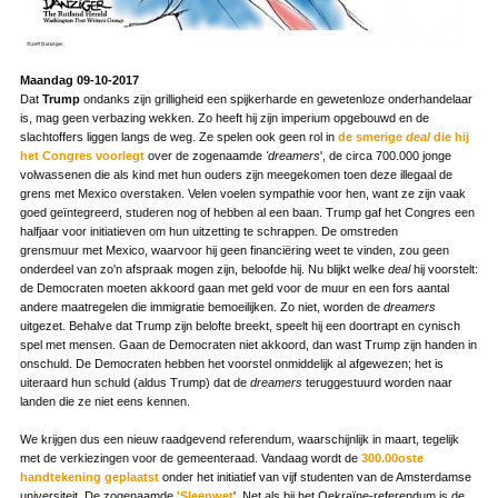
Maandag 09-10-2017
Dat
Trump
ondanks zijn grilligheid een spijkerharde en gewetenloze onderhandelaar
is, mag geen verbazing wekken. Zo heeft hij zijn imperium opgebouwd en de
slachtoffers liggen langs de weg. Ze spelen ook geen rol in
de smerige
deal
die hij
het Congres voorlegt
over de zogenaamde
'dreamers
', de circa 700.000 jonge
volwassenen die als kind met hun ouders zijn meegekomen toen deze illegaal de
grens met Mexico overstaken. Velen voelen sympathie voor hen, want ze zijn vaak
goed geïntegreerd, studeren nog of hebben al een baan. Trump gaf het Congres een
halfjaar voor initiatieven om hun uitzetting te schrappen. De omstreden
grensmuur met Mexico, waarvoor hij geen financiëring weet te vinden, zou geen
onderdeel van zo'n afspraak mogen zijn, beloofde hij. Nu blijkt welke
deal
hij voorstelt:
de Democraten moeten akkoord gaan met geld voor de muur en een fors aantal
andere maatregelen die immigratie bemoeilijken. Zo niet, worden de
dreamers
uitgezet. Behalve dat Trump zijn belofte breekt, speelt hij een doortrapt en cynisch
spel met mensen. Gaan de Democraten niet akkoord, dan wast Trump zijn handen in
onschuld. De Democraten hebben het voorstel onmiddelijk al afgewezen; het is
uiteraard hun schuld (aldus Trump) dat de
dreamers
teruggestuurd worden naar
landen die ze niet eens kennen.
We krijgen dus een nieuw raadgevend referendum, waarschijnlijk in maart, tegelijk
met de verkiezingen voor de gemeenteraad. Vandaag wordt de
300.00oste
handtekening geplaatst
onder het initiatief van vijf studenten van de Amsterdamse
universiteit. De zogenaamde
'Sleepwet
'. Net als bij het Oekraïne-referendum is de