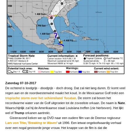
Zaterdag 07-10-2017
De ochtend is loodgrijs -
doodgrijs
- doch droog. Dat zal niet lang duren. Er komt veel
regen aan en de noordwestenwind maakt het koud. In de Mexicaanse Golf trekt een
tropische storm over het schiereiland Yucatan
. De storm zal boven het
recordwarme water van de Golf uitgroeien tot de zoveelste orkaan. De naam is
Nate
.
Waarschijnlijk zal hij de Amerikaanse staat Louisiana treffen (zie hierboven). Het lijkt
wel of
Trump
orkanen aantrekt.
Gisteravond keken we op DVD naar een oudere film van de Deense regisseur
Lars von Trier,
'
Breaking te Waves
' uit 1996. Een ietwat ongeloofwaardig verhaal
over een nogal gestoorde jonge vrouw. Het knappe van de film is dat die