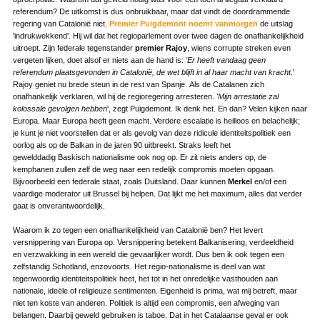
referendum? De uitkomst is dus onbruikbaar, maar dat vindt de doordrammende
regering van Catalonië niet.
Premier Puigdemont noemt vanmorgen
de uitslag
'indrukwekkend'. Hij wil dat het regioparlement over twee dagen de onafhankelijkheid
uitroept. Zijn federale tegenstander
premier Rajoy
, wiens corrupte streken even
vergeten lijken, doet alsof er niets aan de hand is:
'Er heeft vandaag geen
referendum plaatsgevonden in Catalonië, de wet blijft in al haar macht van kracht
.'
Rajoy geniet nu brede steun in de rest van Spanje. Als de Catalanen zich
onafhankelijk verklaren, wil hij de regioregering arresteren.
'Mijn arrestatie zal
kolossale gevolgen hebben
', zegt Puigdemont. Ik denk het. En dan? Velen kijken naar
Europa. Maar Europa heeft geen macht. Verdere escalatie is heilloos en belachelijk;
je kunt je niet voorstellen dat er als gevolg van deze ridicule identiteitspolitiek een
oorlog als op de Balkan in de jaren 90 uitbreekt. Straks leeft het
gewelddadig Baskisch nationalisme ook nog op. Er zit niets anders op, de
kemphanen zullen zelf de weg naar een redelijk compromis moeten opgaan.
Bijvoorbeeld een federale staat, zoals Duitsland. Daar kunnen
Merkel
en/of een
vaardige moderator uit Brussel bij helpen. Dat lijkt me het maximum, alles dat verder
gaat is onverantwoordelijk.
Waarom ik zo tegen een onafhankelijkheid van Catalonië ben? Het levert
versnippering van Europa op. Versnippering betekent Balkanisering, verdeeldheid
en verzwakking in een wereld die gevaarlijker wordt. Dus ben ik ook tegen een
zelfstandig Schotland, enzovoorts. Het regio-nationalisme is deel van wat
tegenwoordig identiteitspolitiek heet, het tot in het onredelijke vasthouden aan
nationale, ideële of religieuze sentimenten. Eigenheid is prima, wat mij betreft, maar
niet ten koste van anderen. Politiek is altijd een compromis, een afweging van
belangen. Daarbij geweld gebruiken is taboe. Dat in het Catalaanse geval er ook