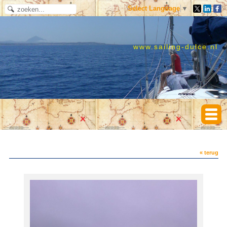
Select Language
▼
www.sailing-dulce.nl
« terug