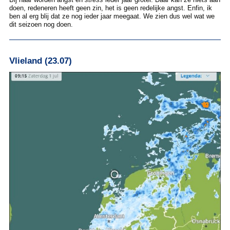
doen, redeneren heeft geen zin, het is geen redelijke angst. Enfin, ik
ben al erg blij dat ze nog ieder jaar meegaat. We zien dus wel wat we
dit seizoen nog doen.
Vlieland (23.07)