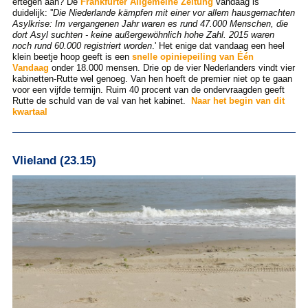
ertegen aan? De
Frankfürter Allgemeine Zeitung
vandaag is
duidelijk: ''
Die Niederlande kämpfen mit einer vor allem hausgemachten
Asylkrise: Im vergangenen Jahr waren es rund 47.000 Menschen, die
dort Asyl suchten - keine außergewöhnlich hohe Zahl. 2015 waren
noch rund 60.000 registriert worden
.' Het enige dat vandaag een heel
klein beetje hoop geeft is een
snelle opiniepeiling van Één
Vandaag
onder 18.000 mensen. Drie op de vier Nederlanders vindt vier
kabinetten-Rutte wel genoeg. Van hen hoeft de premier niet op te gaan
voor een vijfde termijn. Ruim 40 procent van de ondervraagden geeft
Rutte de schuld van de val van het kabinet.
Naar het begin van dit
kwartaal
Vlieland (23.15)