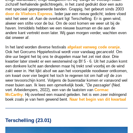
zichzelf herhalende gedichtregels, in het zand gedrukt door een auto
met speciaal geprepareerde banden. Grappig, het gebeurt sinds 2003
door de Vliehors Express
. Ieder jaar een nieuw gedicht; iedere vloed
wist het weer uit. Aan de overkant ligt Terschelling. Er is geen wind,
alweer een stilte voor de bui. Om de oost komen we weer uit bij de
haven. Inmiddels hebben we een nieuwe buurman en die aan de
andere kant vertrekt even later. Wij gaan morgen verder, wachten even
dat onweer af.
In het land worden diverse festivals
afgelast vanweg code oranje
.
Ook het Gorcums Hippiefestival wordt voor vandaag
gecanceld
. Om
drie uur begint het bij ons te druppelen maar het zet niet door. Drie
kwartier later steekt er een westenwind op Bf 5 - 6. Uit het zuiden komt
een donkere lucht aan denderen maar hij trekt snel voorbij en de wind
zakt weer in. Het lijkt alsof we aan het voorspelde noodweer ontkomen,
om kwart over vier begint het toch te regenen tot om half vijf de zon
weer tevoorschijn komt. Volgens de buienradar komen er vanavond wel
meer buien aan. Ik lees een opmerkelijk boek, "
De passagier
' (Ned.
vert. Arbeiderspers, 2022), een van de laatsten van
Cormac
McCarthy
. Hij overleed een maand geleden. het is een zeer indringend
boek zoals je van hem gewend bent.
Naar het begin van dit kwartaal
Terschelling (23.01)