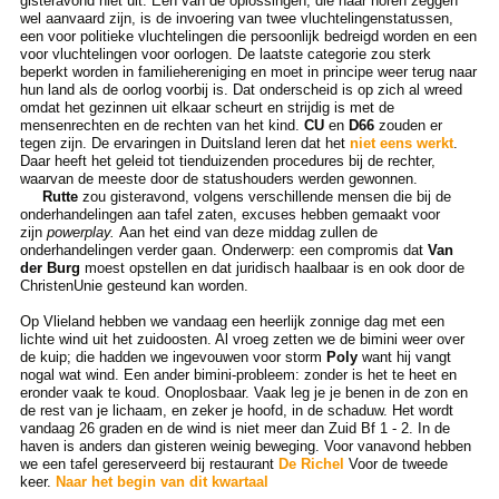
gisteravond niet uit. Een van de oplossingen, die naar horen zeggen
wel aanvaard zijn, is de invoering van twee vluchtelingenstatussen,
een voor politieke vluchtelingen die persoonlijk bedreigd worden en een
voor vluchtelingen voor oorlogen. De laatste categorie zou sterk
beperkt worden in familiehereniging en moet in principe weer terug naar
hun land als de oorlog voorbij is. Dat onderscheid is op zich al wreed
omdat het gezinnen uit elkaar scheurt en strijdig is met de
mensenrechten en de rechten van het kind.
CU
en
D66
zouden er
tegen zijn. De ervaringen in Duitsland leren dat het
niet eens werkt
.
Daar heeft het geleid tot tienduizenden procedures bij de rechter,
waarvan de meeste door de statushouders werden gewonnen.
Rutte
zou gisteravond, volgens verschillende mensen die bij de
onderhandelingen aan tafel zaten, excuses hebben gemaakt voor
zijn
powerplay.
Aan het eind van deze middag zullen de
onderhandelingen verder gaan. Onderwerp: een compromis dat
Van
der Burg
moest opstellen en dat juridisch haalbaar is en ook door de
ChristenUnie gesteund kan worden.
Op Vlieland hebben we vandaag een heerlijk zonnige dag met een
lichte wind uit het zuidoosten. Al vroeg zetten we de bimini weer over
de kuip; die hadden we ingevouwen voor storm
Poly
want hij vangt
nogal wat wind. Een ander bimini-probleem: zonder is het te heet en
eronder vaak te koud. Onoplosbaar. Vaak leg je je benen in de zon en
de rest van je lichaam, en zeker je hoofd, in de schaduw. Het wordt
vandaag 26 graden en de wind is niet meer dan Zuid Bf 1 - 2. In de
haven is anders dan gisteren weinig beweging. Voor vanavond hebben
we een tafel gereserveerd bij restaurant
De Richel
Voor de tweede
keer.
Naar het begin van dit kwartaal