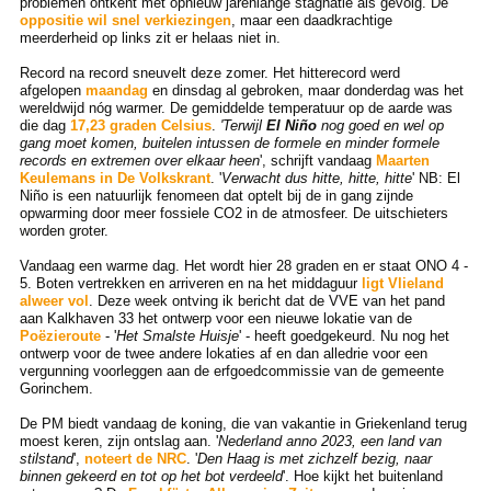
problemen ontkent met opnieuw jarenlange stagnatie als gevolg. De
oppositie wil snel verkiezingen
, maar een daadkrachtige
meerderheid op links zit er helaas niet in.
Record na record sneuvelt deze zomer. Het hitterecord werd
afgelopen
maandag
en dinsdag al gebroken, maar donderdag was het
wereldwijd nóg warmer. De gemiddelde temperatuur op de aarde was
die dag
17,23 graden Celsius
.
'Terwijl
El Niño
nog goed en wel op
gang moet komen, buitelen intussen de formele en minder formele
records en extremen over elkaar heen
', schrijft vandaag
Maarten
Keulemans in De Volkskrant
. '
Verwacht dus hitte, hitte, hitte
' NB: El
Niño is een natuurlijk fenomeen dat optelt bij de in gang zijnde
opwarming door meer fossiele CO2 in de atmosfeer. De uitschieters
worden groter.
Vandaag een warme dag. Het wordt hier 28 graden en er staat ONO 4 -
5. Boten vertrekken en arriveren en na het middaguur
ligt Vlieland
alweer vol
. Deze week ontving ik bericht dat de VVE van het pand
aan Kalkhaven 33 het ontwerp voor een nieuwe lokatie van de
Poëzieroute
- '
Het Smalste Huisje
' - heeft goedgekeurd. Nu nog het
ontwerp voor de twee andere lokaties af en dan alledrie voor een
vergunning voorleggen aan de erfgoedcommissie van de gemeente
Gorinchem.
De PM biedt vandaag de koning, die van vakantie in Griekenland terug
moest keren, zijn ontslag aan. '
Nederland anno 2023, een land van
stilstand
',
noteert de NRC
. '
Den Haag is met zichzelf bezig, naar
binnen gekeerd en tot op het bot verdeeld
'. Hoe kijkt het buitenland