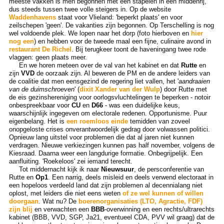
meeste vakken is men begonnen met een stapelen in een middenrij,
dus steeds tussen twee volle steigers in. Op de website
Waddenhavens
staat voor Vlieland: 'beperkt plaats' en voor
zeilschepen 'geen'. De vakanties zijn begonnen. Op Terschelling is nog
wel voldoende plek. We lopen naar het dorp (foto hierboven en
hier
nog een
) en hebben voor de tweede maal een fijne, culinaire avond in
restaurant De Richel
. Bij terugkeer toont de haveningang twee rode
vlaggen: geen plaats meer.
En we horen meteen over de val van het kabinet en dat
Rutte
en
zijn
VVD
de oorzaak zijn. Al beweren de PM en de andere leiders van
de coalitie dat men eensgezind de regering liet vallen, het '
aandraaien
van de duimschroeven
' (
dixit Xander van der Wulp
) door Rutte met
de eis gezinshereniging voor oorlogsvluchtelingen te beperken - notoir
onbespreekbaar voor
CU
en
D66
- was een duidelijke keus,
waarschijnlijk ingegeven om electorale redenen. Opportunisme. Puur
eigenbelang. Het is
een roemloos einde
temidden van zoveel
onopgeloste crises onverantwoordelijk gedrag door volwassen politici.
Opnieuw lang uitstel voor problemen die dat al jaren niet kunnen
verdragen. Nieuwe verkiezingen kunnen pas half november, volgens de
Kiesraad. Daarna weer een langdurige formatie. Onbegrijpelijk. Een
aanfluiting. 'Roekeloos' zei iemand terecht.
Tot middernacht kijk ik naar
Nieuwsuur
, de persconferentie van
Rutte en
Op1
. Een narrig, deels misleid en deels verwend electoraat in
een hopeloos verdeeld land dat zijn problemen al decennialang niet
oplost, met leiders die niet eens weten
of ze wel kunnen of willen
doorgaan
. Wat nu? De
boerenorganisaties (LTO, Agractie, FDF)
zijn blij
en verwachten een
BBB
-overwinning en een rechts/ultrarechts
kabinet (BBB, VVD, SGP, Ja21, eventueel CDA, PVV wil graag) dat de