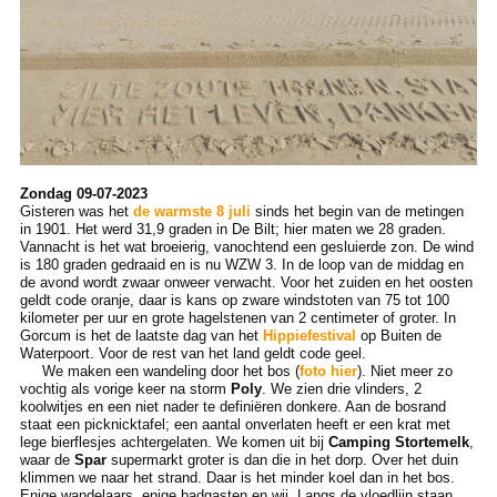
Zondag 09-07-2023
Gisteren was het
de warmste 8 juli
sinds het begin van de metingen
in 1901. Het werd 31,9 graden in De Bilt; hier maten we 28 graden.
Vannacht is het wat broeierig, vanochtend een gesluierde zon. De wind
is 180 graden gedraaid en is nu WZW 3. In de loop van de middag en
de avond wordt zwaar onweer verwacht. Voor het zuiden en het oosten
geldt code oranje, daar is kans op zware windstoten van 75 tot 100
kilometer per uur en grote hagelstenen van 2 centimeter of groter. In
Gorcum is het de laatste dag van het
Hippiefestival
op Buiten de
Waterpoort. Voor de rest van het land geldt code geel.
We maken een wandeling door het bos (
foto hier
). Niet meer zo
vochtig als vorige keer na storm
Poly
. We zien drie vlinders, 2
koolwitjes en een niet nader te definiëren donkere. Aan de bosrand
staat een picknicktafel; een aantal onverlaten heeft er een krat met
lege bierflesjes achtergelaten. We komen uit bij
Camping
Stortemelk
,
waar de
Spar
supermarkt groter is dan die in het dorp. Over het duin
klimmen we naar het strand. Daar is het minder koel dan in het bos.
Enige wandelaars, enige badgasten en wij. Langs de vloedlijn staan