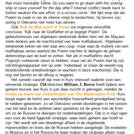
that must inevitably follow. Do you want to go down with the sinking
ship or save yourself for the day after? Internal conflict feeds back to
further weaken the war effort, in a vicious circle
.' Het lijkt erop dat als
Poetin te zwak is om de interne strijd te beslechten, hij tevens zijn
oorlog in Oekraïne niet meer kan winnen.
Ook
Rob de Wijk komt in Trouw
tot ongeveer eenzelfde
conclusie: '
Kijk naar de Godfather en je begrijpt Poetin
'. De
gebeurtenissen van afgelopen weekeinde deden hem net als Maçaes
sterk denken aan de machtsstrijd van twee maffiabazen. '
Afgelopen
weekeinde keken we niet naar een coup, maar naar de muiterij van een
maffiabaas annex warlord die Poetin trachtte te dwingen de gehate
defensietop aan de kant te zetten. Net als in maffiafilms dacht
Prigozjin voldoende steun te hebben, maar net als Poetin had hij zijn
inlichtingenapparaat niet op orde
.' Inderdaad, er staan de wereld nog
bloedstollende ontwikkelingen te wachten in deze machtstrijd. Die is
nog niet beslist en de afloop is ongewis.
Het spreekt vanzelf dat men in Kyiv intensief nadenkt over een
winnende strategie.
CIA
-directeur
William J. Burns
heeft tijdens een
geheim bezoek aan Kyiv in juni daar inzicht in gekregen, melden de
media op basis van onthullingen van The Washington Post
. Kyiv
hoopt tegen de herfst een aanzienlijke hoeveelheid grondgebied terug
te hebben gewonnen: zo wil Oekraïne verder doordringen in het oosten
van het land en de artillerie laten oprukken tot de grens met de Krim
om zo de Russen te dwingen tot onderhandelingen. Dat is in mijn ogen
een voor de hand liggende strategie, waar niets geheim aan hoeft te
zijn. Het wordt wél een bloederige affaire in de uitgebreide
mijnenvelden en linies die de Russen hebben aangelegd. De troebelen
in Moskou en in het Russische leger maken die strategie alleen maar