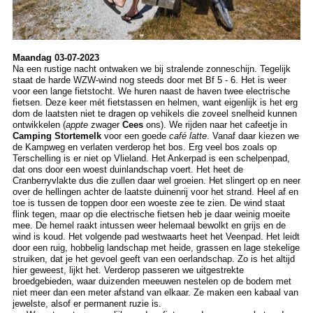
Maandag 03-07-2023
Na een rustige nacht ontwaken we bij stralende zonneschijn. Tegelijk
staat de harde WZW-wind nog steeds door met Bf 5 - 6. Het is weer
voor een lange fietstocht. We huren naast de haven twee electrische
fietsen. Deze keer mét fietstassen en helmen, want eigenlijk is het erg
dom de laatsten niet te dragen op vehikels die zoveel snelheid kunnen
ontwikkelen (
appte
zwager
Cees
ons). We rijden naar het cafeetje in
Camping Stortemelk
voor een goede
café latte
. Vanaf daar kiezen we
de Kampweg en verlaten verderop het bos. Erg veel bos zoals op
Terschelling is er niet op Vlieland. Het Ankerpad is een schelpenpad,
dat ons door een woest duinlandschap voert. Het heet de
Cranberryvlakte dus die zullen daar wel groeien. Het slingert op en neer
over de hellingen achter de laatste duinenrij voor het strand. Heel af en
toe is tussen de toppen door een woeste zee te zien. De wind staat
flink tegen, maar op die electrische fietsen heb je daar weinig moeite
mee. De hemel raakt intussen weer helemaal bewolkt en grijs en de
wind is koud. Het volgende pad westwaarts heet het Veenpad. Het leidt
door een ruig, hobbelig landschap met heide, grassen en lage stekelige
struiken, dat je het gevoel geeft van een oerlandschap. Zo is het altijd
hier geweest, lijkt het. Verderop passeren we uitgestrekte
broedgebieden, waar duizenden meeuwen nestelen op de bodem met
niet meer dan een meter afstand van elkaar. Ze maken een kabaal van
jewelste, alsof er permanent ruzie is.