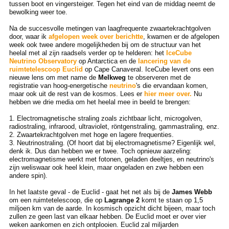
tussen boot en vingersteiger. Tegen het eind van de middag neemt de
bewolking weer toe.
Na de succesvolle metingen van laagfrequente zwaartekrachtgolven
door, waar ik
afgelopen week over berichtte
, kwamen er de afgelopen
week ook twee andere mogelijkheden bij om de structuur van het
heelal met al zijn raadsels verder op te helderen: het
IceCube
Neutrino Observatory
op Antarctica en de
lancering van de
ruimtetelescoop Euclid
op Cape Canaveral. IceCube levert ons een
nieuwe lens om met name de
Melkweg
te observeren met de
registratie van hoog-energetische
neutrino
's die ervandaan komen,
maar ook uit de rest van de kosmos. Lees er
hier meer over.
Nu
hebben we drie media om het heelal mee in beeld te brengen:
1. Electromagnetische straling zoals zichtbaar licht, microgolven,
radiostraling, infrarood, ultraviolet, röntgenstraling, gammastraling, enz.
2. Zwaartekrachtgolven met hoge en lagere frequenties.
3. Neutrinostraling. (Of hoort dat bij electromagnetisme? Eigenlijk wel,
denk ik. Dus dan hebben we er twee. Toch opnieuw aarzeling:
electromagnetisme werkt met fotonen, geladen deeltjes, en neutrino's
zijn weliswaar ook heel klein, maar ongeladen en zwe hebben een
andere spin).
In het laatste geval - de Euclid - gaat het net als bij de
James Webb
om een ruimtetelescoop, die op
Lagrange 2
komt te staan op 1,5
miljoen km van de aarde. In kosmisch opzicht dicht bijeen, maar toch
zullen ze geen last van elkaar hebben. De Euclid moet er over vier
weken aankomen en zich ontplooien. Euclid zal miljarden