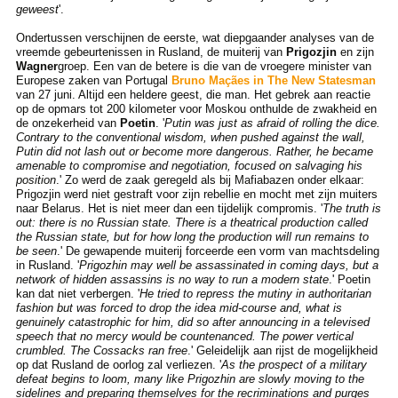
geweest
'.
Ondertussen verschijnen de eerste, wat diepgaander analyses van de
vreemde gebeurtenissen in Rusland, de muiterij van
Prigozjin
en zijn
Wagner
groep. Een van de betere is die van de vroegere minister van
Europese zaken van Portugal
Bruno Maçães in The New Statesman
van 27 juni. Altijd een heldere geest, die man. Het gebrek aan reactie
op de opmars tot 200 kilometer voor Moskou onthulde de zwakheid en
de onzekerheid van
Poetin
. '
Putin was just as afraid of rolling the dice.
Contrary to the conventional wisdom, when pushed against the wall,
Putin did not lash out or become more dangerous. Rather, he became
amenable to compromise and negotiation, focused on salvaging his
position
.' Zo werd de zaak geregeld als bij Mafiabazen onder elkaar:
Prigozjin werd niet gestraft voor zijn rebellie en mocht met zijn muiters
naar Belarus. Het is niet meer dan een tijdelijk compromis. '
The truth is
out: there is no Russian state. There is a theatrical production called
the Russian state, but for how long the production will run remains to
be seen
.' De gewapende muiterij forceerde een vorm van machtsdeling
in Rusland. '
Prigozhin may well be assassinated in coming days, but a
network of hidden assassins is no way to run a modern state
.' Poetin
kan dat niet verbergen. '
He tried to repress the mutiny in authoritarian
fashion but was forced to drop the idea mid-course and, what is
genuinely catastrophic for him, did so after announcing in a televised
speech that no mercy would be countenanced. The power vertical
crumbled. The Cossacks ran free
.' Geleidelijk aan rijst de mogelijkheid
op dat Rusland de oorlog zal verliezen. '
As the prospect of a military
defeat begins to loom, many like Prigozhin are slowly moving to the
sidelines and preparing themselves for the recriminations and purges