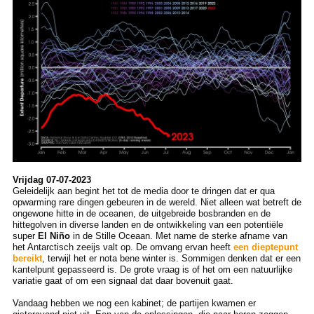
Vrijdag 07-07-2023
Geleidelijk aan begint het tot de media door te dringen dat er qua
opwarming rare dingen gebeuren in de wereld. Niet alleen wat betreft de
ongewone hitte in de oceanen, de uitgebreide bosbranden en de
hittegolven in diverse landen en de ontwikkeling van een potentiële
super
El Niño
in de Stille Oceaan. Met name de sterke afname van
het Antarctisch zeeijs valt op. De omvang ervan heeft
een dieptepunt
bereikt
, terwijl het er nota bene winter is. Sommigen denken dat er een
kantelpunt gepasseerd is. De grote vraag is of het om een natuurlijke
variatie gaat of om een signaal dat daar bovenuit gaat.
Vandaag hebben we nog een kabinet; de partijen kwamen er