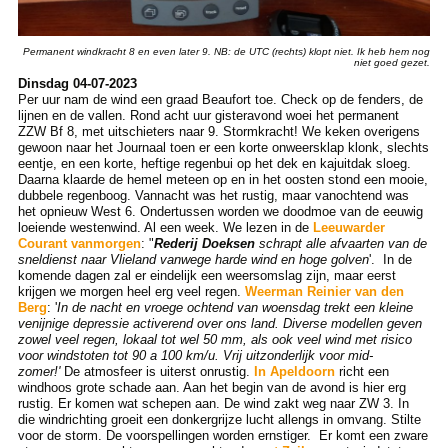
Permanent windkracht 8 en even later 9. NB: de UTC (rechts) klopt niet. Ik heb hem nog
niet goed gezet.
Dinsdag 04-07-2023
Per uur nam de wind een graad Beaufort toe. Check op de fenders, de
lijnen en de vallen. Rond acht uur gisteravond woei het permanent
ZZW Bf 8, met uitschieters naar 9. Stormkracht! We keken overigens
gewoon naar het Journaal toen er een korte onweersklap klonk, slechts
eentje, en een korte, heftige regenbui op het dek en kajuitdak sloeg.
Daarna klaarde de hemel meteen op en in het oosten stond een mooie,
dubbele regenboog. Vannacht was het rustig, maar vanochtend was
het opnieuw West 6. Ondertussen worden we doodmoe van de eeuwig
loeiende westenwind. Al een week. We lezen in de
Leeuwarder
Courant vanmorgen
: "
Rederij Doeksen
schrapt alle afvaarten van de
sneldienst naar Vlieland vanwege harde wind en hoge golven
'. In de
komende dagen zal er eindelijk een weersomslag zijn, maar eerst
krijgen we morgen heel erg veel regen.
Weerman Reinier van den
Berg
: '
In de nacht en vroege ochtend van woensdag trekt een kleine
venijnige depressie activerend over ons land. Diverse modellen geven
zowel veel regen, lokaal tot wel 50 mm, als ook veel wind met risico
voor windstoten tot 90 a 100 km/u. Vrij uitzonderlijk voor mid-
zomer!'
De atmosfeer is uiterst onrustig.
In Apeldoorn
richt een
windhoos grote schade aan. Aan het begin van de avond is hier erg
rustig. Er komen wat schepen aan. De wind zakt weg naar ZW 3. In
die windrichting groeit een donkergrijze lucht allengs in omvang. Stilte
voor de storm. De voorspellingen worden ernstiger. Er komt een zware