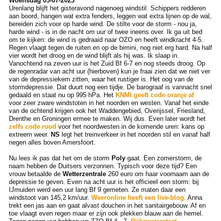
Woensdag 05-07-2023
Urenlang blijft het gisteravond nagenoeg windstil. Schippers redderen
aan boord, hangen wat extra fenders, leggen wat extra lijnen op de wal,
bereiden zich voor op harde wind. De stilte voor de storm - nou ja,
harde wind - is in de nacht om uur of twee ineens over. Ik ga uit bed
om te kijken: de wind is gedraaid naar OZO en heeft windkracht 4-5.
Regen vlaagt tegen de ruiten en op de bimini, nog niet erg hard. Na half
vier wordt het droog en de wind blijft als hij was. Ik slaap in.
Vanochtend na zeven uur is het Zuid Bf 6-7 en nog steeds droog. Op
de regenradar van acht uur (hierboven) kun je fraai zien dat we niet ver
van de depressiekern zitten, waar het rustiger is. Het oog van de
stormdepressie. Dat duurt nog een tijdje. De barograaf is vannacht snel
gedaald en staat nu op 995 hPa. Het
KNMI geeft code oranje af
voor zeer zware windstoten in het noorden en westen. Vanaf het einde
van de ochtend krijgen ook het Waddengebied, Overijssel, Friesland,
Drenthe en Groningen ermee te maken. Wij dus. Even later wordt het
zelfs code rood
voor het noordwesten in de komende uren: kans op
extreem weer.
NS
legt het treinverkeer in het noorden stil en vanaf half
negen alles boven Amersfoort.
Nu lees ik pas dat het om de storm
Poly
gaat. Een zomerstorm, de
naam hebben de Duitsers verzonnen. Typisch voor deze tijd? Een
vrouw betaalde de
Wetterzentrale
260 euro om haar voornaam aan de
depressie te geven. Even na acht uur is het officieel een storm: bij
IJmuiden werd een uur lang Bf 9 gemeten. Ze maten daar een
windstoot van 145,2 km/uur.
Weeronline heeft een live-blog
. Anna
trekt een jas aan en gaat alvast douchen in het sanitairgebouw. Af en
toe vlaagt even regen maar er zijn ook plekken blauw aan de hemel.