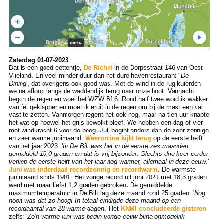
Zaterdag 01-07-2023
Dat is een goed eettentje,
De Richel
in de Dorpsstraat 146 van Oost-
Vlieland. En veel minder duur dan het dure havenrestaurant "
De
Dining
', dat overigens ook goed was. Met de wind in de rug kuierden
we na afloop langs de waddendijk terug naar onze boot. Vannacht
begon de regen en woei het WZW Bf 6. Rond half twee word ik wakker
van fel geklapper en moet ik eruit in de regen om bij de mast een val
vast te zetten. Vanmorgen regent het ook nog, maar na tien uur knapte
het wat op hoewel het grijs bewolkt bleef. We hebben een dag of vier
met windkracht 6 voor de boeg. Juli begint anders dan de zeer zonnige
en zeer warme junimaand.
Weeronline kijkt terug
op de eerste helft
van het jaar 2023: '
In De Bilt was het in de eerste zes maanden
gemiddeld 10,0 graden en dat is vrij bijzonder. Slechts drie keer eerder
verliep de eerste helft van het jaar nog warmer, allemaal in deze eeuw
.'
Juni was inderdaad recordzonnig en recordwarm
. De warmste
junimaand sinds 1901. Het vorige record uit juni 2021 met 18,3 graden
werd met maar liefst 1,2 graden gebroken
.
De gemiddelde
maximumtemperatuur in De Bilt lag deze maand rond 25 graden. '
Nog
nooit was dat zo hoog! In totaal eindigde deze maand op een
recordaantal van 28 warme dagen
.' Het
KNMI concludeerde gisteren
zelfs: '
Zo'n warme juni was begin vorige eeuw bijna onmogelijk