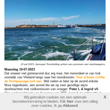
10 juli 2023. Aanvaart Terschelling achter een pontveer met vrachtwagens.
Maandag 10-07-2023
Dat onweer viel gisteravond dus erg mee, het merendeel er van trok
oostelijk van Vlieland langs naar het noordoosten.
Veel schade richtte
de frontpassage niet aan
. Wel vielen er later op de avond enkele
fikse regenbuien, een avond die we op zeer gezellige wijze
doorbrachten met zeilkennissen van vroeger:
Peter L & Ingrid vV.
Ons contact dateert van de zomer van 2006, toen ik ze ontmoette in
de Spaanse haven Camariñas, waar ik toen op een proeftocht met
Wij gebruiken cookies om een optimale
X
Dulce
was. Later, in 2008, troffen we ze nog een keer kort
in Fornells
bezoekerservaring te bieden. Klik
hier
voor een uitleg
op Menorca
, vlak voor onze oversteek naar Corsica. Zij hadden toen
over cookies. Ik ga
Akkoord
.
een
Hallberg Rassy 352
met de naam
Seawind
. Die hebben ze niet