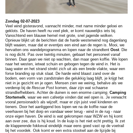
Zondag 02-07-2023
Veel wind gisteravond, vannacht minder, met name minder geloei en
geklots. De haven heeft nu veel plek, er komt nauwelijks iets bij.
Vanochtend een blauwe hemel met grote, snel jagende wolken.
Opnieuw blijkt uit de berichten dat de harde westenwind nog dagenlang
blijft waaien, maar dat er eventjes een eind aan de regen is. Mooi, we
hervatten ons wandelprogramma en lopen naar de strandtent
Oost
. Die
is nog dicht. Pas over twintig minuten, gebaart het personeel vanaf
binnen. Daar gaan we niet op wachten, dan maar geen koffie. We lopen
naar het westen, ietwat schuin en gebogen tegen de wind in. Het is
laag water en het strand strekt zich uit als een brede vlakte, waar een
forse branding op stuk slaat. De harde wind blaast zand over de
bodem, een vorm van zandstralen die gelukkig laag blijft, je krijgt het
niet in je gezicht en je ogen. Mensen zien we weinig, behalve als we
verderop bij de
Rescue Post
komen, daar zijn wat schaarse
strandliefhebbers. Achter de duinen is een enorme
camping
,
Camping
Stortemelk
, waar we een cafeetje vinden dat wel open is. Je verwacht
vooral
pensionado's
als wijzelf, maar er zijn juist veel kinderen en
tieners. Door het aanliggend bos lopen we na de koffie naar de
veerhaven bij het dorp en vandaar weer terug - wind in de rug - naar
onze eigen haven. De wind is wat gekrompen naar WZW en hij komt
aan over zee, dus is hij koud. In de kuip is het niet echt prettig. Ik zet
de klapperende fokkeval eindelijk maar eens goed vast op de voetrail
bij het voordek. Ook komt er een extra stootwil aan de lijzijde bij