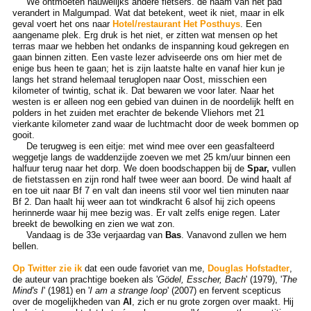
We ontmoeten nauwelijks andere fietsers. de naam van het pad
verandert in Malgumpad. Wat dat betekent, weet ik niet, maar in elk
geval voert het ons naar
Hotel/restaurant Het Posthuys
. Een
aangename plek. Erg druk is het niet, er zitten wat mensen op het
terras maar we hebben het ondanks de inspanning koud gekregen en
gaan binnen zitten. Een vaste lezer adviseerde ons om hier met de
enige bus heen te gaan; het is zijn laatste halte en vanaf hier kun je
langs het strand helemaal teruglopen naar Oost, misschien een
kilometer of twintig, schat ik. Dat bewaren we voor later. Naar het
westen is er alleen nog een gebied van duinen in de noordelijk helft en
polders in het zuiden met erachter de bekende Vliehors met 21
vierkante kilometer zand waar de luchtmacht door de week bommen op
gooit.
De terugweg is een eitje: met wind mee over een geasfalteerd
weggetje langs de waddenzijde zoeven we met 25 km/uur binnen een
halfuur terug naar het dorp. We doen boodschappen bij de
Spar,
vullen
de fietstassen en zijn rond half twee weer aan boord. De wind haalt af
en toe uit naar Bf 7 en valt dan ineens stil voor wel tien minuten naar
Bf 2. Dan haalt hij weer aan tot windkracht 6 alsof hij zich opeens
herinnerde waar hij mee bezig was. Er valt zelfs enige regen. Later
breekt de bewolking en zien we wat zon.
Vandaag is de 33e verjaardag van
Bas
. Vanavond zullen we hem
bellen.
Op Twitter zie ik
dat een oude favoriet van me,
Douglas Hofstadter
,
de auteur van prachtige boeken als '
Gödel, Esscher, Bach
' (1979), '
The
Mind's I
' (1981) en '
I am a strange loop
' (2007) en fervent scepticus
over de mogelijkheden van
AI
, zich er nu grote zorgen over maakt. Hij