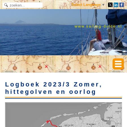
Select Language
▼
www.sailing-dulce.nl
Logboek 2023/3 Zomer,
hittegolven en oorlog