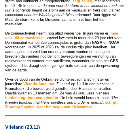
storm aan vannacht en morgenochtend,
zegt Zeilen
, met windstoten
tot 40 - 45 knopen. '
In de uren voor de storm is het windstil en rond zes
uur ‘s ochtends begint de storm aan de westkust en trekt dan via het
binnenland naar het Waddengebied
'. Welverdomme! Daar liggen wij.
Maar de storm komt bij IJmuiden aan land, niet hier, het kan
meevallen.
De zonneactiviteit neemt nog altijd verder toe. In juni waren er
meer
dan 160 zonnevlekken
; zoveel kwamen in meer dan 20 jaar niet voor.
De intensiteit van de 25e zonnecyclus is groter dan
NASA
en
NOAA
voorspelden. In 2025 of 2026 zal de cyclus zijn piek bereiken. Het
aardmagnetisch veld kan erdoor verstoord worden en op lagere
breedten dan anders noorderlicht teweegbrengen en verstoring van
radioverkeer en contact met satellieten, waaronder die van het
GPS
-
systeem. Het draagt ook in geringe mate extra bij aan de opwarming
van de aarde.
Over de dood van de Oekraïnse dichteres, romanschrijfster en
journaliste
Victoria Amelima
. Zij stierf op 1 juli in een pizzeria in
Kramatorsk, die bewust werd getroffen door Russische raketten.
Daarbij kwamen 13 mensen om. Ze was 41 jaar. Lees hier een
herdenking door een vriendin
. De hele wereld herdenkt haar. '
The
Kremlin teaches that life is pointless and murder is normal
',
schrijft
Timothy Snyder.
Naar het begin van dit kwartaal
Vlieland (23.11)