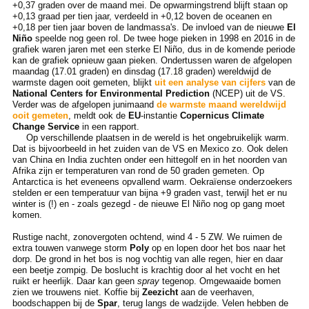
+0,37 graden over de maand mei. De opwarmingstrend blijft staan op
+0,13 graad per tien jaar, verdeeld in +0,12 boven de oceanen en
+0,18 per tien jaar boven de landmassa's. De invloed van de nieuwe
El
Niño
speelde nog geen rol. De twee hoge pieken in 1998 en 2016 in de
grafiek waren jaren met een sterke El Niño, dus in de komende periode
kan de grafiek opnieuw gaan pieken. Ondertussen waren de afgelopen
maandag (17.01 graden) en dinsdag (17.18 graden) wereldwijd de
warmste dagen ooit gemeten, blijkt
uit een analyse van cijfers
van de
National Centers for Environmental Prediction
(NCEP) uit de VS.
Verder was de afgelopen junimaand
de warmste maand wereldwijd
ooit gemeten
, meldt ook de
EU
-instantie
Copernicus Climate
Change Service
in een rapport.
Op verschillende plaatsen in de wereld is het ongebruikelijk warm.
Dat is bijvoorbeeld in het zuiden van de VS en Mexico zo. Ook delen
van China en India zuchten onder een hittegolf en in het noorden van
Afrika zijn er temperaturen van rond de 50 graden gemeten. Op
Antarctica is het eveneens opvallend warm. Oekraïense onderzoekers
stelden er een temperatuur van bijna +9 graden vast, terwijl het er nu
winter is (!) en - zoals gezegd - de nieuwe El Niño nog op gang moet
komen.
Rustige nacht, zonovergoten ochtend, wind 4 - 5 ZW. We ruimen de
extra touwen vanwege storm
Poly
op en lopen door het bos naar het
dorp. De grond in het bos is nog vochtig van alle regen, hier en daar
een beetje zompig. De boslucht is krachtig door al het vocht en het
ruikt er heerlijk. Daar kan geen
spray
tegenop. Omgewaaide bomen
zien we trouwens niet. Koffie bij
Zeezicht
aan de veerhaven,
boodschappen bij de
Spar
, terug langs de wadzijde. Velen hebben de