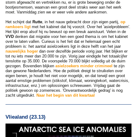
storm afgewacht en vertrekken nu, er is grote beweging onder de
bootjesmensen, waarvan een groot deel straks weer aan het werk
moet. Vanmiddag zien we er weer vele andere aankomen.
Het schijnt dat
Rutte
, in het nauw gebracht door zijn eigen partij,
op
ramkoers ligt
met het kabinet dat hij voorzit. Over het 'asielprobleem'.
Het lijkt erop alsof hij nu bewust op een breuk aanstuurt. Velen in de
VVD
denken dat migratie voor hen een goed thema is om het kabinet
over te laten vallen. Curieus is het feit dat er helemaal geen echt
probleem is: het aantal asielzoekers ligt in deze helft van het jaar
nauwelijks hoger
dan over dezelfde periode vorig jaar. Het blijken er
tot nu iets meer dan 20.000 te zijn. Vorig jaar eindigde het totaalcijfer
tenslotte op 35.000. De voorspelde 70.000 blijkt volledig uit de duim
gezogen. Bovendien blijken
asielzoekers minder crimineel
te zijn
dan gewone Nederlanders. Hoe de politiek dreigt te struikelen over
eigen benen, je houdt het niet voor mogelijk, en dat terwijl een groot
aantal ernstige problemen (stikstof, klimaat, woningtekort, watercrisis,
infrastructuur, enz.) om oplossingen schreeuwen. Vrijdag gaat de
politiek gewoon op zomerreces. 'Onverantwoordelijk gedrag' is nog
zacht uitgedrukt.
Naar het begin van dit kwartaal
Vliealand (23.13)