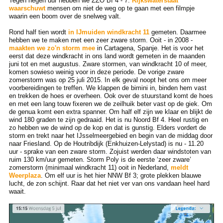
Tegen negen uur hebben we ZZO Bf 4 - 7.
Rijkswaterstaat
waarschuwt
mensen om niet de weg op te gaan met een filmpje
waarin een boom over de snelweg valt.
Rond half tien wordt
in IJmuiden windkracht 11
gemeten. Daarmee
hebben we te maken met een zeer zware storm. Ooit - in 2008 -
maakten we zo'n storm mee
in Cartagena, Spanje. Het is voor het
eerst dat deze windkracht in ons land wordt gemeten in de maanden
juni tot en met augustus. Zware stormen, van windkracht 10 of meer,
komen sowieso weinig voor in deze periode. De vorige zware
zomerstorm was op 25 juli 2015. In elk geval noopt het ons om meer
voorbereidingen te treffen. We klappen de bimini in, binden hem vast
en trekken de hoes er overheen. Ook over de stuurstand komt de hoes
en met een lang touw fixeren we de zeilhuik beter vast op de giek. Om
de genua komt een extra spanner. Om half elf zijn we klaar en blijkt de
wind 180 graden te zijn gedraaid. Het is nu Noord Bf 4. Heel rustig en
zo hebben we de wind op de kop en dat is gunstig. Elders vordert de
storm en trekt naar het IJsselmeergebied en begin van de middag door
naar Friesland. Op de Houtribdijk (Enkhuizen-Lelystad) is nu - 11.20
uur - sprake van een zware storm. Zojuist werden daar windstoten van
ruim 130 km/uur gemeten. Storm Poly is de eerste ‘zeer zware’
zomerstorm (minimaal windkracht 11) ooit in Nederland,
meldt
Weerplaza
. Om elf uur is het hier NNW Bf 3; grote plekken blauwe
lucht, de zon schijnt. Raar dat het niet ver van ons vandaan heel hard
waait.