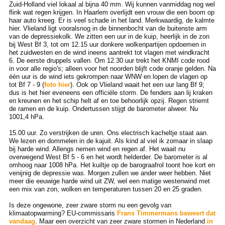
Zuid-Holland viel lokaal al bijna 40 mm. Wij kunnen vanmiddag nog wel
flink wat regen krijgen. In Haarlem overlijdt een vrouw die een boom op
haar auto kreeg. Er is veel schade in het land. Merkwaardig, de kalmte
hier. Vlieland ligt vooralsnog in de binnenbocht van de buitenste arm
van de depressiekolk. We zitten een uur in de kuip, heerlijk in de zon
bij West Bf 3, tot om 12.15 uur donkere wolkenpartijen opdoemen in
het zuidwesten en de wind ineens aantrekt tot vlagen met windkracht
6. De eerste druppels vallen. Om 12.30 uur trekt het KNMI code rood
in voor alle regio's; alleen voor het noorden blijft code oranje gelden. Na
één uur is de wind iets gekrompen naar WNW en lopen de vlagen op
tot Bf 7 - 9 (
foto hier
). Ook op Vlieland waait het een uur lang Bf 9;
dus is het hier eveneens een officiële storm. De fenders aan lij kraken
en kreunen en het schip helt af en toe behoorlijk opzij. Regen striemt
de ramen en de kuip. Ondertussen stijgt de barometer alweer. Nu
1001,4 hPa.
15.00 uur. Zo verstrijken de uren. Ons electrisch kacheltje staat aan.
We lezen en dommelen in de kajuit. Als kind al viel ik zomaar in slaap
bij harde wind. Allengs nemen wind en regen af. Het waait nu
overwegend West Bf 5 - 6 en het wordt helderder. De barometer is al
omhoog naar 1008 hPa. Het kuiltje op de barograafrol toont hoe kort en
venijnig de depressie was. Morgen zullen we ander weer hebben. Niet
meer die eeuwige harde wind uit ZW, wel een matige westenwind met
een mix van zon, wolken en temperaturen tussen 20 en 25 graden.
Is deze ongewone, zeer zware storm nu een gevolg van
klimaatopwarming? EU-commissaris
Frans Timmermans beweert dat
vandaag
. Maar een overzicht van zeer zware stormen in Nederland
in