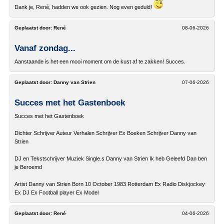
Dank je, René, hadden we ook gezien. Nog even geduld!
Geplaatst door:
René
08-06-2026
Vanaf zondag...
Aanstaande is het een mooi moment om de kust af te zakken! Succes.
Geplaatst door:
Danny van Strien
07-06-2026
Succes met het Gastenboek
Succes met het Gastenboek
Dichter Schrijver Auteur Verhalen Schrijver Ex Boeken Schrijver Danny van
Strien
DJ en Tekstschrijver Muziek Single.s Danny van Strien Ik heb Geleefd Dan ben
je Beroemd
Artist Danny van Strien Born 10 October 1983 Rotterdam Ex Radio Diskjockey
Ex DJ Ex Football player Ex Model
Geplaatst door:
René
04-06-2026