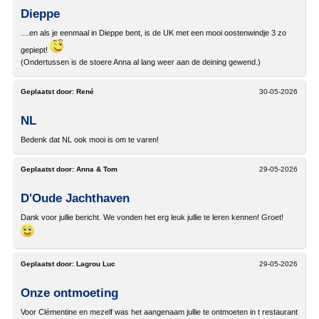
Dieppe
....en als je eenmaal in Dieppe bent, is de UK met een mooi oostenwindje 3 zo
gepiept!
(Ondertussen is de stoere Anna al lang weer aan de deining gewend.)
Geplaatst door:
René
30-05-2026
NL
Bedenk dat NL ook mooi is om te varen!
Geplaatst door:
Anna & Tom
29-05-2026
D'Oude Jachthaven
Dank voor jullie bericht. We vonden het erg leuk jullie te leren kennen! Groet!
Geplaatst door:
Lagrou Luc
29-05-2026
Onze ontmoeting
Voor Clémentine en mezelf was het aangenaam jullie te ontmoeten in t restaurant