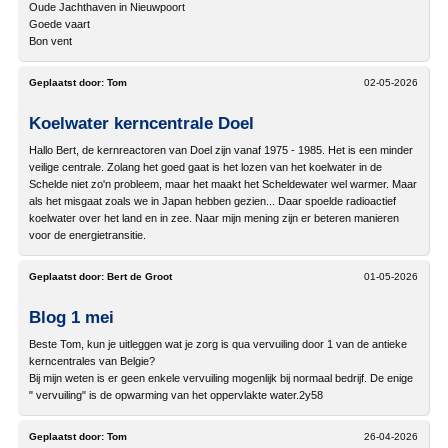
Oude Jachthaven in Nieuwpoort
Goede vaart
Bon vent
Geplaatst door:
Tom
02-05-2026
Koelwater kerncentrale Doel
Hallo Bert, de kernreactoren van Doel zijn vanaf 1975 - 1985. Het is een minder
veilige centrale. Zolang het goed gaat is het lozen van het koelwater in de
Schelde niet zo'n probleem, maar het maakt het Scheldewater wel warmer. Maar
als het misgaat zoals we in Japan hebben gezien... Daar spoelde radioactief
koelwater over het land en in zee. Naar mijn mening zijn er beteren manieren
voor de energietransitie.
Geplaatst door:
Bert de Groot
01-05-2026
Blog 1 mei
Beste Tom, kun je uitleggen wat je zorg is qua vervuiling door 1 van de antieke
kerncentrales van Belgie?
Bij mijn weten is er geen enkele vervuiling mogenlijk bij normaal bedrijf. De enige
" vervuiling" is de opwarming van het oppervlakte water.2y58
Geplaatst door:
Tom
26-04-2026