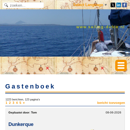
Select Language
▼
www.sailing-dulce.nl
Gastenboek
1223 berichten, 123 pagina's
1
2
3
4
5
»
bericht toevoegen
Geplaatst door:
Tom
08-06-2026
Dunkerque