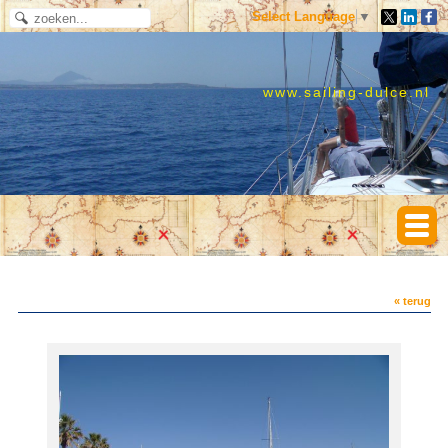
Select Language
▼
www.sailing-dulce.nl
« terug