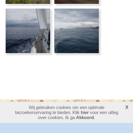
Wij gebruiken cookies om een optimale
X
bezoekerservaring te bieden. Klik
30384975
bezoekers - 9 online
hier
voor een uitleg
login
over cookies. Ik ga
Akkoord
.
website maken
laatste wijziging: 06-08-2026