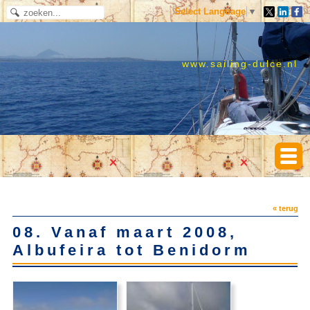
Select Language
▼
www.sailing-dulce.nl
« terug
08. Vanaf maart 2008,
Albufeira tot Benidorm