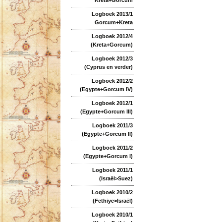
Logboek 2013/1
Gorcum+Kreta
Logboek 2012/4
(Kreta+Gorcum)
Logboek 2012/3
(Cyprus en verder)
Logboek 2012/2
(Egypte+Gorcum IV)
Logboek 2012/1
(Egypte+Gorcum III)
Logboek 2011/3
(Egypte+Gorcum II)
Logboek 2011/2
(Egypte+Gorcum I)
Logboek 2011/1
(Israël>Suez)
Logboek 2010/2
(Fethiye>Israël)
Logboek 2010/1