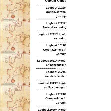
Gorcum, Oorlog
Logboek 2022/4
Oorlog, corona,
gasprijs
Logboek 2022/3
Zeeland en oorlog
Logboek 2022/2 Lente
en oorlog
Logboek 2022/1
Coronawinter 2 in
Gorcum
Logboek 2021/4 Herfst
en behandeling
Logboek 2021/3
Waddeneilanden
Logboek 2021/2 Lente
en 3e coronagolf
Logboek 2021/1
Coronawinter in
Gorcum
Logboek2020/4 Herfst