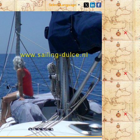
Select Language
▼
www.sailing-dulce.nl