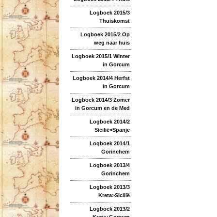
Logboek 2015/3
Thuiskomst
Logboek 2015/2 Op
weg naar huis
Logboek 2015/1 Winter
in Gorcum
Logboek 2014/4 Herfst
in Gorcum
Logboek 2014/3 Zomer
in Gorcum en de Med
Logboek 2014/2
Sicilië>Spanje
Logboek 2014/1
Gorinchem
Logboek 2013/4
Gorinchem
Logboek 2013/3
Kreta>Sicilië
Logboek 2013/2
Kreta+Gorcum