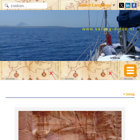
Select Language
▼
www.sailing-dulce.nl
« terug