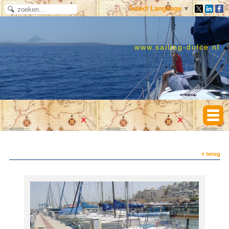
Select Language
▼
www.sailing-dulce.nl
« terug