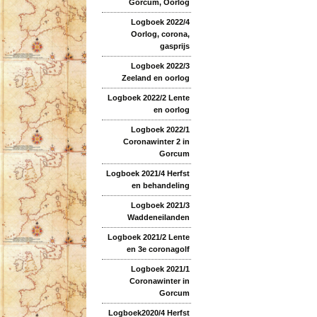
Gorcum, Oorlog
Logboek 2022/4
Oorlog, corona,
gasprijs
Logboek 2022/3
Zeeland en oorlog
Logboek 2022/2 Lente
en oorlog
Logboek 2022/1
Coronawinter 2 in
Gorcum
Logboek 2021/4 Herfst
en behandeling
Logboek 2021/3
Waddeneilanden
Logboek 2021/2 Lente
en 3e coronagolf
Logboek 2021/1
Coronawinter in
Gorcum
Logboek2020/4 Herfst