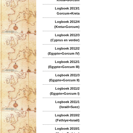
Logboek 2013/1
Gorcum+Kreta
Logboek 2012/4
(Kreta+Gorcum)
Logboek 2012/3
(Cyprus en verder)
Logboek 2012/2
(Egypte+Gorcum IV)
Logboek 2012/1
(Egypte+Gorcum III)
Logboek 2011/3
(Egypte+Gorcum II)
Logboek 2011/2
(Egypte+Gorcum I)
Logboek 2011/1
(Israël>Suez)
Logboek 2010/2
(Fethiye>Israël)
Logboek 2010/1