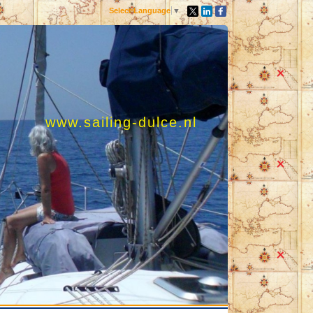
Select Language
▼
www.sailing-dulce.nl