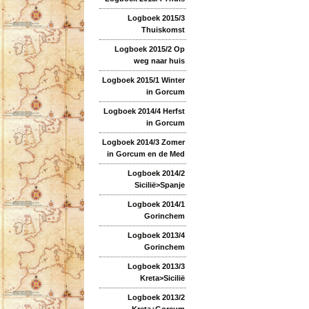
Logboek 2015/3
Thuiskomst
Logboek 2015/2 Op
weg naar huis
Logboek 2015/1 Winter
in Gorcum
Logboek 2014/4 Herfst
in Gorcum
Logboek 2014/3 Zomer
in Gorcum en de Med
Logboek 2014/2
Sicilië>Spanje
Logboek 2014/1
Gorinchem
Logboek 2013/4
Gorinchem
Logboek 2013/3
Kreta>Sicilië
Logboek 2013/2
Kreta+Gorcum