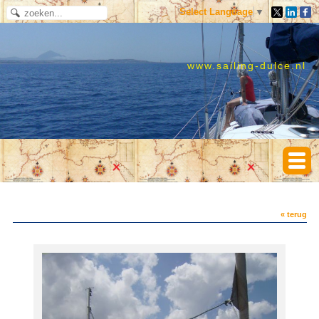
Select Language
▼
www.sailing-dulce.nl
« terug