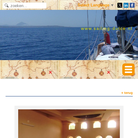
Select Language
▼
www.sailing-dulce.nl
« terug