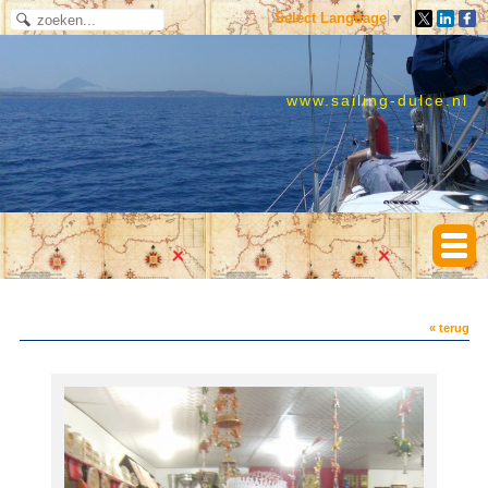
Select Language
▼
www.sailing-dulce.nl
« terug