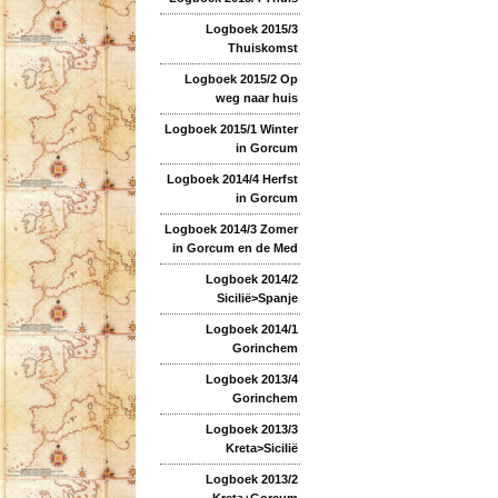
Logboek 2015/3
Thuiskomst
Logboek 2015/2 Op
weg naar huis
Logboek 2015/1 Winter
in Gorcum
Logboek 2014/4 Herfst
in Gorcum
Logboek 2014/3 Zomer
in Gorcum en de Med
Logboek 2014/2
Sicilië>Spanje
Logboek 2014/1
Gorinchem
Logboek 2013/4
Gorinchem
Logboek 2013/3
Kreta>Sicilië
Logboek 2013/2
Kreta+Gorcum