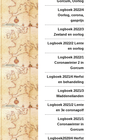
Gorcum, Oorlog
Logboek 2022/4
Oorlog, corona,
gasprijs
Logboek 2022/3
Zeeland en oorlog
Logboek 2022/2 Lente
en oorlog
Logboek 2022/1
Coronawinter 2 in
Gorcum
Logboek 2021/4 Herfst
en behandeling
Logboek 2021/3
Waddeneilanden
Logboek 2021/2 Lente
en 3e coronagolf
Logboek 2021/1
Coronawinter in
Gorcum
Logboek2020/4 Herfst