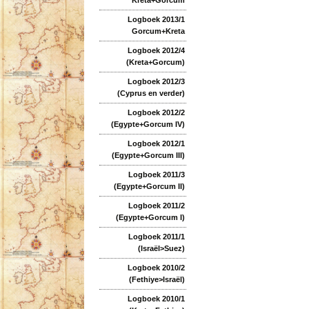
Logboek 2013/1
Gorcum+Kreta
Logboek 2012/4
(Kreta+Gorcum)
Logboek 2012/3
(Cyprus en verder)
Logboek 2012/2
(Egypte+Gorcum IV)
Logboek 2012/1
(Egypte+Gorcum III)
Logboek 2011/3
(Egypte+Gorcum II)
Logboek 2011/2
(Egypte+Gorcum I)
Logboek 2011/1
(Israël>Suez)
Logboek 2010/2
(Fethiye>Israël)
Logboek 2010/1