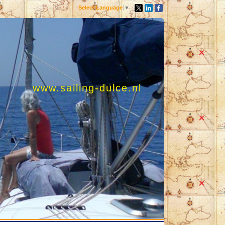
Select Language
▼
www.sailing-dulce.nl