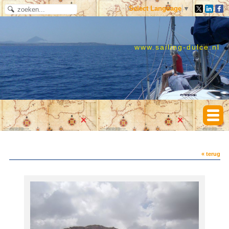
Select Language
▼
www.sailing-dulce.nl
« terug