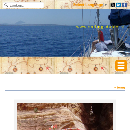
Select Language
▼
www.sailing-dulce.nl
« terug