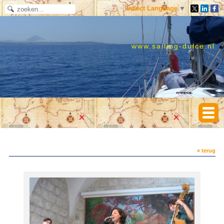
Select Language
▼
www.sailing-dulce.nl
« terug