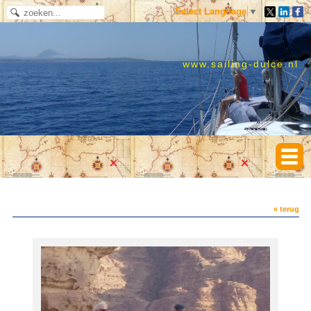
Select Language
▼
www.sailing-dulce.nl
« terug