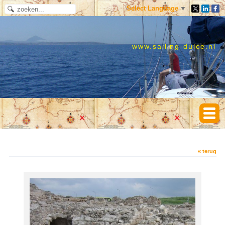
Select Language
▼
www.sailing-dulce.nl
« terug