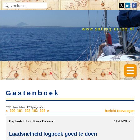
www.sailing-dulce.nl
Gastenboek
1223 berichten, 123 pagina's
«
100
101
102
103
104
»
bericht toevoegen
Geplaatst door:
Kees Oskam
19-11-2009
Laadsnelheid logboek goed te doen