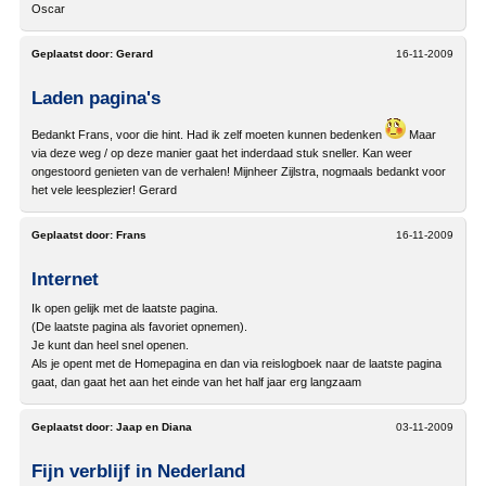
Oscar
Geplaatst door:
Gerard
16-11-2009
Laden pagina's
Bedankt Frans, voor die hint. Had ik zelf moeten kunnen bedenken
Maar
via deze weg / op deze manier gaat het inderdaad stuk sneller. Kan weer
ongestoord genieten van de verhalen! Mijnheer Zijlstra, nogmaals bedankt voor
het vele leesplezier! Gerard
Geplaatst door:
Frans
16-11-2009
Internet
Ik open gelijk met de laatste pagina.
(De laatste pagina als favoriet opnemen).
Je kunt dan heel snel openen.
Als je opent met de Homepagina en dan via reislogboek naar de laatste pagina
gaat, dan gaat het aan het einde van het half jaar erg langzaam
Geplaatst door:
Jaap en Diana
03-11-2009
Fijn verblijf in Nederland