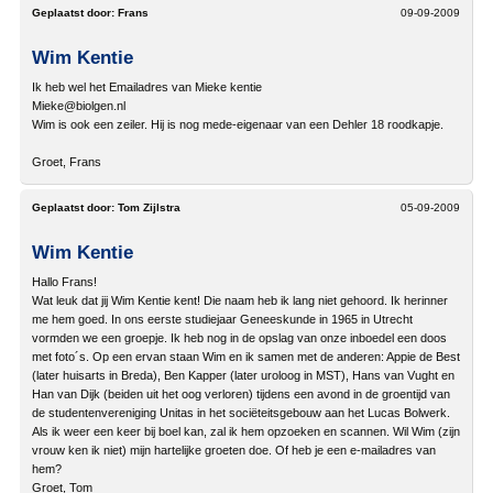
Geplaatst door:
Frans
09-09-2009
Wim Kentie
Ik heb wel het Emailadres van Mieke kentie
Mieke@biolgen.nl
Wim is ook een zeiler. Hij is nog mede-eigenaar van een Dehler 18 roodkapje.
Groet, Frans
Geplaatst door:
Tom Zijlstra
05-09-2009
Wim Kentie
Hallo Frans!
Wat leuk dat jij Wim Kentie kent! Die naam heb ik lang niet gehoord. Ik herinner
me hem goed. In ons eerste studiejaar Geneeskunde in 1965 in Utrecht
vormden we een groepje. Ik heb nog in de opslag van onze inboedel een doos
met foto´s. Op een ervan staan Wim en ik samen met de anderen: Appie de Best
(later huisarts in Breda), Ben Kapper (later uroloog in MST), Hans van Vught en
Han van Dijk (beiden uit het oog verloren) tijdens een avond in de groentijd van
de studentenvereniging Unitas in het sociëteitsgebouw aan het Lucas Bolwerk.
Als ik weer een keer bij boel kan, zal ik hem opzoeken en scannen. Wil Wim (zijn
vrouw ken ik niet) mijn hartelijke groeten doe. Of heb je een e-mailadres van
hem?
Groet, Tom