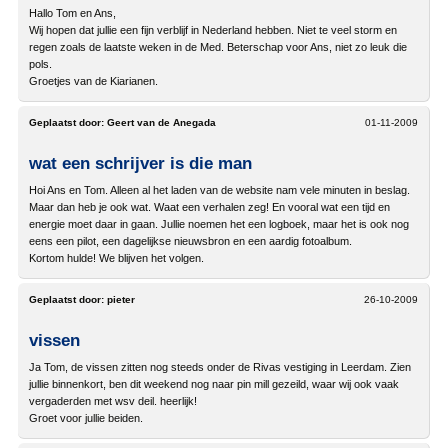
Hallo Tom en Ans,
Wij hopen dat jullie een fijn verblijf in Nederland hebben. Niet te veel storm en
regen zoals de laatste weken in de Med. Beterschap voor Ans, niet zo leuk die
pols.
Groetjes van de Kiarianen.
Geplaatst door:
Geert van de Anegada
01-11-2009
wat een schrijver is die man
Hoi Ans en Tom. Alleen al het laden van de website nam vele minuten in beslag.
Maar dan heb je ook wat. Waat een verhalen zeg! En vooral wat een tijd en
energie moet daar in gaan. Jullie noemen het een logboek, maar het is ook nog
eens een pilot, een dagelijkse nieuwsbron en een aardig fotoalbum.
Kortom hulde! We blijven het volgen.
Geplaatst door:
pieter
26-10-2009
vissen
Ja Tom, de vissen zitten nog steeds onder de Rivas vestiging in Leerdam. Zien
jullie binnenkort, ben dit weekend nog naar pin mill gezeild, waar wij ook vaak
vergaderden met wsv deil. heerlijk!
Groet voor jullie beiden.