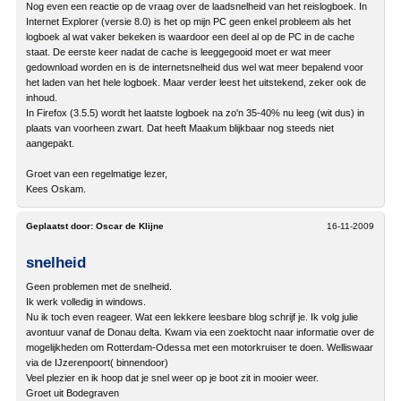
Nog even een reactie op de vraag over de laadsnelheid van het reislogboek. In
Internet Explorer (versie 8.0) is het op mijn PC geen enkel probleem als het
logboek al wat vaker bekeken is waardoor een deel al op de PC in de cache
staat. De eerste keer nadat de cache is leeggegooid moet er wat meer
gedownload worden en is de internetsnelheid dus wel wat meer bepalend voor
het laden van het hele logboek. Maar verder leest het uitstekend, zeker ook de
inhoud.
In Firefox (3.5.5) wordt het laatste logboek na zo'n 35-40% nu leeg (wit dus) in
plaats van voorheen zwart. Dat heeft Maakum blijkbaar nog steeds niet
aangepakt.
Groet van een regelmatige lezer,
Kees Oskam.
Geplaatst door:
Oscar de Klijne
16-11-2009
snelheid
Geen problemen met de snelheid.
Ik werk volledig in windows.
Nu ik toch even reageer. Wat een lekkere leesbare blog schrijf je. Ik volg julie
avontuur vanaf de Donau delta. Kwam via een zoektocht naar informatie over de
mogelijkheden om Rotterdam-Odessa met een motorkruiser te doen. Welliswaar
via de IJzerenpoort( binnendoor)
Veel plezier en ik hoop dat je snel weer op je boot zit in mooier weer.
Groet uit Bodegraven