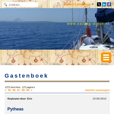
Select Language
▼
www.sailing-dulce.nl
Gastenboek
1223 berichten, 123 pagina's
«
95
96
97
98
99
»
bericht toevoegen
Geplaatst door:
Eric
15-06-2010
Pytheas