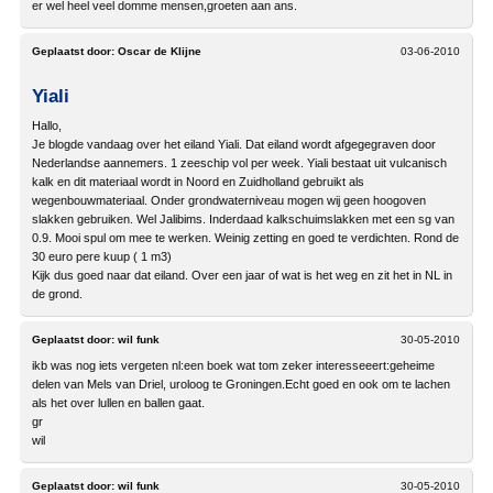
er wel heel veel domme mensen,groeten aan ans.
Geplaatst door:
Oscar de Klijne
03-06-2010
Yiali
Hallo,
Je blogde vandaag over het eiland Yiali. Dat eiland wordt afgegegraven door
Nederlandse aannemers. 1 zeeschip vol per week. Yiali bestaat uit vulcanisch
kalk en dit materiaal wordt in Noord en Zuidholland gebruikt als
wegenbouwmateriaal. Onder grondwaterniveau mogen wij geen hoogoven
slakken gebruiken. Wel Jalibims. Inderdaad kalkschuimslakken met een sg van
0.9. Mooi spul om mee te werken. Weinig zetting en goed te verdichten. Rond de
30 euro pere kuup ( 1 m3)
Kijk dus goed naar dat eiland. Over een jaar of wat is het weg en zit het in NL in
de grond.
Geplaatst door:
wil funk
30-05-2010
ikb was nog iets vergeten nl:een boek wat tom zeker interesseeert:geheime
delen van Mels van Driel, uroloog te Groningen.Echt goed en ook om te lachen
als het over lullen en ballen gaat.
gr
wil
Geplaatst door:
wil funk
30-05-2010