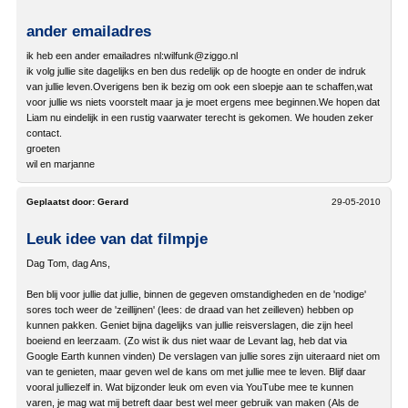
ander emailadres
ik heb een ander emailadres nl:wilfunk@ziggo.nl
ik volg jullie site dagelijks en ben dus redelijk op de hoogte en onder de indruk
van jullie leven.Overigens ben ik bezig om ook een sloepje aan te schaffen,wat
voor jullie ws niets voorstelt maar ja je moet ergens mee beginnen.We hopen dat
Liam nu eindelijk in een rustig vaarwater terecht is gekomen. We houden zeker
contact.
groeten
wil en marjanne
Geplaatst door:
Gerard
29-05-2010
Leuk idee van dat filmpje
Dag Tom, dag Ans,
Ben blij voor jullie dat jullie, binnen de gegeven omstandigheden en de 'nodige'
sores toch weer de 'zeillijnen' (lees: de draad van het zeilleven) hebben op
kunnen pakken. Geniet bijna dagelijks van jullie reisverslagen, die zijn heel
boeiend en leerzaam. (Zo wist ik dus niet waar de Levant lag, heb dat via
Google Earth kunnen vinden) De verslagen van jullie sores zijn uiteraard niet om
van te genieten, maar geven wel de kans om met jullie mee te leven. Blijf daar
vooral julliezelf in. Wat bijzonder leuk om even via YouTube mee te kunnen
varen, je mag wat mij betreft daar best wel meer gebruik van maken (Als de