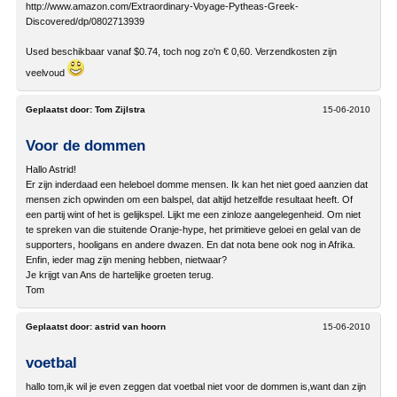
http://www.amazon.com/Extraordinary-Voyage-Pytheas-Greek-
Discovered/dp/0802713939
Used beschikbaar vanaf $0.74, toch nog zo'n € 0,60. Verzendkosten zijn
veelvoud
Geplaatst door:
Tom Zijlstra
15-06-2010
Voor de dommen
Hallo Astrid!
Er zijn inderdaad een heleboel domme mensen. Ik kan het niet goed aanzien dat
mensen zich opwinden om een balspel, dat altijd hetzelfde resultaat heeft. Of
een partij wint of het is gelijkspel. Lijkt me een zinloze aangelegenheid. Om niet
te spreken van die stuitende Oranje-hype, het primitieve geloei en gelal van de
supporters, hooligans en andere dwazen. En dat nota bene ook nog in Afrika.
Enfin, ieder mag zijn mening hebben, nietwaar?
Je krijgt van Ans de hartelijke groeten terug.
Tom
Geplaatst door:
astrid van hoorn
15-06-2010
voetbal
hallo tom,ik wil je even zeggen dat voetbal niet voor de dommen is,want dan zijn