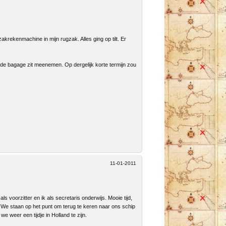
krekenmachine in mijn rugzak. Alles ging op tilt. Er
 in de bagage zit meenemen. Op dergelijk korte termijn zou
11-01-2011
 voorzitter en ik als secretaris onderwijs. Mooie tijd,
s. We staan op het punt om terug te keren naar ons schip
e weer een tijdje in Holland te zijn.