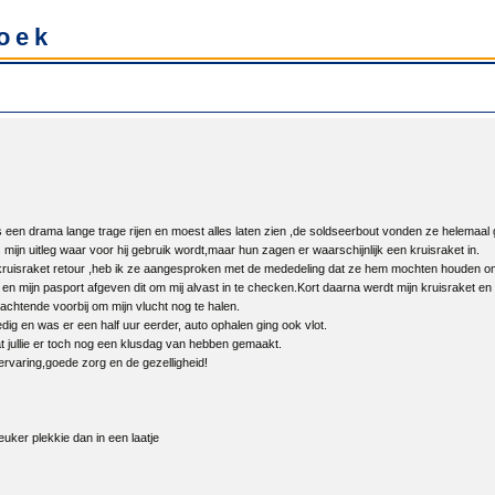
oek
 een drama lange trage rijen en moest alles laten zien ,de soldseerbout vonden ze helemaal
ijn uitleg waar voor hij gebruik wordt,maar hun zagen er waarschijnlijk een kruisraket in.
 kruisraket retour ,heb ik ze aangesproken met de mededeling dat ze hem mochten houden o
en mijn pasport afgeven dit om mij alvast in te checken.Kort daarna werdt mijn kruisraket e
achtende voorbij om mijn vlucht nog te halen.
dig en was er een half uur eerder, auto ophalen ging ook vlot.
t jullie er toch nog een klusdag van hebben gemaakt.
rvaring,goede zorg en de gezelligheid!
euker plekkie dan in een laatje