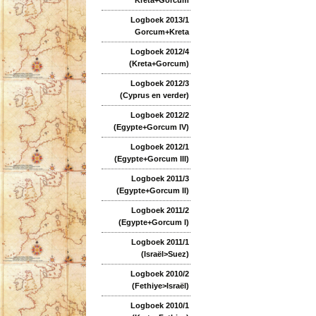
Logboek 2013/1
Gorcum+Kreta
Logboek 2012/4
(Kreta+Gorcum)
Logboek 2012/3
(Cyprus en verder)
Logboek 2012/2
(Egypte+Gorcum IV)
Logboek 2012/1
(Egypte+Gorcum III)
Logboek 2011/3
(Egypte+Gorcum II)
Logboek 2011/2
(Egypte+Gorcum I)
Logboek 2011/1
(Israël>Suez)
Logboek 2010/2
(Fethiye>Israël)
Logboek 2010/1