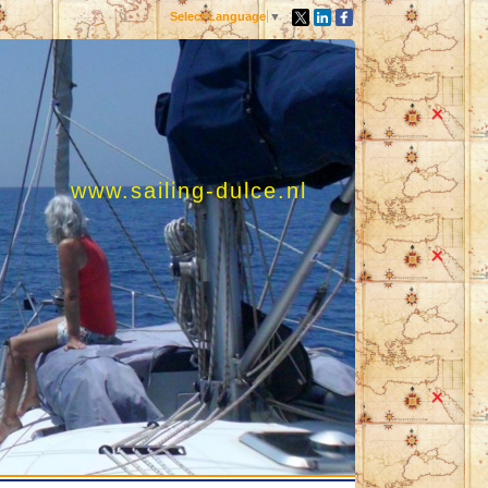
Select Language
▼
www.sailing-dulce.nl