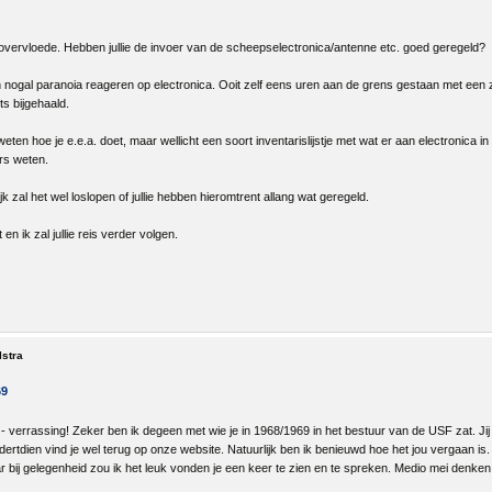
n overvloede. Hebben jullie de invoer van de scheepselectronica/antenne etc. goed geregeld?
 nogal paranoia reageren op electronica. Ooit zelf eens uren aan de grens gestaan met een za
s bijgehaald.
 weten hoe je e.e.a. doet, maar wellicht een soort inventarislijstje met wat er aan electronica
ers weten.
k zal het wel loslopen of jullie hebben hieromtrent allang wat geregeld.
en ik zal jullie reis verder volgen.
lstra
69
verrassing! Zeker ben ik degeen met wie je in 1968/1969 in het bestuur van de USF zat. Jij als
sedertdien vind je wel terug op onze website. Natuurlijk ben ik benieuwd hoe het jou vergaan i
r bij gelegenheid zou ik het leuk vonden je een keer te zien en te spreken. Medio mei denken w