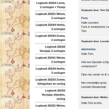
Logboek 2025/2 Lente,
2 oorlogen + Trump
Geplaatst door:
Tom Zij
Logboek 2025/1 Winter,
2 oorlogen
Fons
Hallo Leendert,
Logboek 2024/4 Herfst,
Fons is medewerker van
2 oorlogen
Tom
Logboek 2024/3 Zomer,
2 oorlogen
Geplaatst door:
Leende
Logboek 2024/2
electronica
Voorjaar, 2 oorlogen
Hallo Tom,
Logboek 2024/1 Winter,
2 oorlogen
Heb een klassiek schip
contacteren?
Logboek 2023/4 Herfst,
2 oorlogen
Fijne reis verder en ik v
Logboek 2023/3 Zomer,
Met vriendelijke groet,
hittegolven en oorlog
Leendert Boudesteijn
Logboek 2023/2
Voorjaar, eilanden,
Geplaatst door:
Wolter
oorlog
Hallo Tom en Ans,
Logboek 2023/1 Winter,