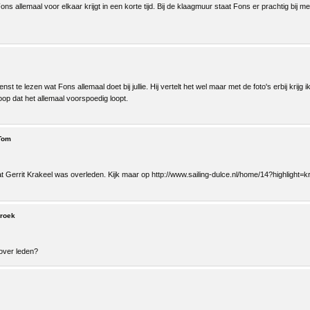
ons allemaal voor elkaar krijgt in een korte tijd. Bij de klaagmuur staat Fons er prachtig bij m
st te lezen wat Fons allemaal doet bij jullie. Hij vertelt het wel maar met de foto's erbij krijg 
oop dat het allemaal voorspoedig loopt.
Tom
 Gerrit Krakeel was overleden. Kijk maar op http://www.sailing-dulce.nl/home/14?highlight=k
broek
s over leden?