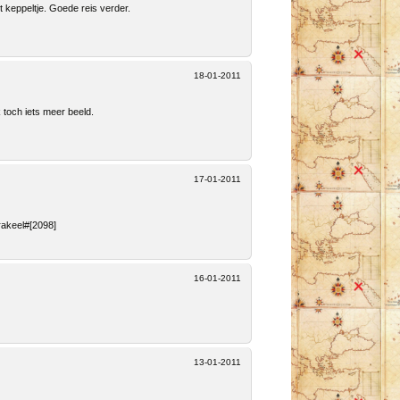
et keppeltje. Goede reis verder.
18-01-2011
ik toch iets meer beeld.
17-01-2011
rakeel#[2098]
16-01-2011
13-01-2011