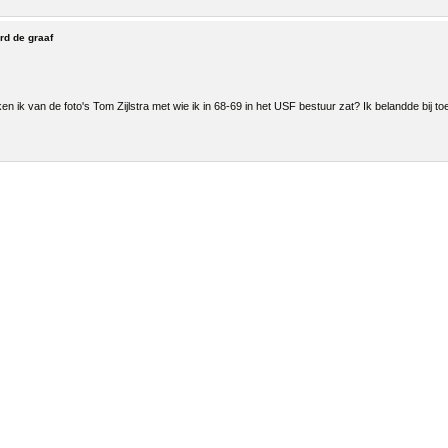
ord de graaf
n ik van de foto's Tom Zijlstra met wie ik in 68-69 in het USF bestuur zat? Ik belandde bij to