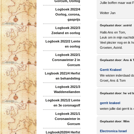
Gorcum, Oorlog
Jullie boffen maar wat F
Logboek 2022/4
Wolter Jan
Oorlog, corona,
gasprijs
Geplaatst door:
astrid
Logboek 2022/3
Hallo Ans en Tom,
Zeeland en oorlog
Leuk om in mijn nachtdien
Logboek 2022/2 Lente
Veel plezier nog en ik h
en oorlog
Groeten, Astrid.
Logboek 2022/1
Coronawinter 2 in
Geplaatst door:
Ans & 
Gorcum
Gerrit Krakeel
Logboek 2021/4 Herfst
We wisten inderdaad dat
en behandeling
Groet, Ans & Tom
Logboek 2021/3
Waddeneilanden
Geplaatst door:
he vd 
Logboek 2021/2 Lente
gerrit krakeel
en 3e coronagolf
weten jullie dat gerrit i
Logboek 2021/1
Coronawinter in
Geplaatst door:
Wim
Gorcum
Electronica Israel
Logboek2020/4 Herfst