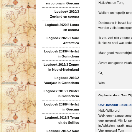
Hallo Ans en Tom,
en corona in Gorcum
Logboek 2020/3
Wellicht en hopelijk te
Zeeland en corona
De douane in Israel kan
Logboek 2020/2 Lente
werden zelfs bomexpert
en corona
Ik zou zelf niet zo snel
Logboek 2020/1 Naar
ik niet zo snel wat and
Antarctica
Logboek 2019/4 Herfst
Maar goed, waarschijnlij
in Gorinchem
Alvast een goede vlucht 
Logboek 2019/3 Zomer
in Noord-Nederland
Gr,
Logboek 2019/2
Voorjaar in Gorinchem
Wim
Logboek 2019/1 Winter
Geplaatst door:
Tom Zij
in Gorinchem
Logboek 2018/4 Herfst
USF-bestuur 1968/19
in Gorcum
Hallo Willibrord!
Welk een - aangename - 
Logboek 2018/3 Terug
veel geleerd. Mijn lot 
uit de Scillies
in Ashkelon, Israël, maa
Veel groeten! Tom
Logboek 2018/2 Naar