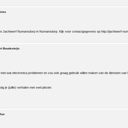
lstra
 Jachtwerf Numansdorp in Numansdorp. Kijk voor contactgegevens op http://jachtwerf-numan
rt Boudesteijn
 met wat electronica problemen en zou ook graag gebruik willen maken van de diensten van
olg je (jullie) verhalen met veel plezier.
 Jan