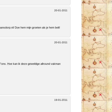
20-01-2011
sdorp.nl/ Doe hem mijn groeten als je hem belt!
20-01-2011
 Fons. Hoe kan ik deze geweldige allround vakman
19-01-2011