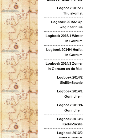
Logboek 2015/3
Thuiskomst
Logboek 2015/2 Op
weg naar huis
Logboek 2015/1 Winter
in Gorcum
Logboek 2014/4 Herfst
in Gorcum
Logboek 2014/3 Zomer
in Gorcum en de Med
Logboek 2014/2
Sicilië>Spanje
Logboek 2014/1
Gorinchem
Logboek 2013/4
Gorinchem
Logboek 2013/3
Kreta>Sicilië
Logboek 2013/2
Kreta+Gorcum