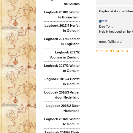
de Scillies
Geplaatst door:
willibr
Logboek 2018/1 Winter
te Gorinchem
groet
Logboek 2017/4 Herfst
Dag Tom,
in Gorcum
Heb ik het goed en herke
Logboek 2017/3 Zomer
groet, Willibrord
in Engeland
«
91
92
93
94
95
»
Logboek 2017/2
Voorjaar in Zeeland
Logboek 2017/1 Winter
te Gorcum
Logboek 2016/4 Herfst
in Gorcum
Logboek 2016/3 Verder
door Nederland
Logboek 2016/2 Door
Nederland
Logboek 2016/1 Winter
te Gorcum
Logboek 2015/4 Thuis