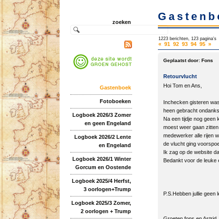
Gastenb
zoeken
1223 berichten, 123 pagina's
«
91
92
93
94
95
»
Geplaatst door:
Fons
Retourvlucht
Hoi Tom en Ans,
Gastenboek
Fotoboeken
Inchecken gisteren was
heen gebracht ondanks m
Logboek 2026/3 Zomer
Na een tijdje nog geen
en geen Engeland
moest weer gaan zitten 
medewerker alle rijen w
Logboek 2026/2 Lente
de vlucht ging voorspoe
en Engeland
Ik zag op de website da
Logboek 2026/1 Winter
Bedankt voor de leuke e
Gorcum en Oostende
Logboek 2025/4 Herfst,
3 oorlogen+Trump
P.S.Hebben jullie geen l
Logboek 2025/3 Zomer,
2 oorlogen + Trump
Groeten fons en Astrid