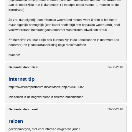
aan de onderzijde kun je dan meten (1 meetpin op de mantel, 1 meetpin op de
kerndraad).
Je zou dan eigenlijk een minimale weerstand meten, want 0 ohm is het beste
maar eigenlijk onmogelijk (een kabel heeft altijd een bepaalde weerstand), heel
veel weerstand betekent geen doorvoer van stroom, ofwel een breuk.
En hetzelfde zou natuurlijk ook kunnen zijn in de kabel tussen je mastvoet (de
doorvoer) en je stekkeraansluiting op je radio/marifoon...
succes!
Geplaatst door:
Gast
14-08-2010
Internet tip
http://www.camperforum.nl/viewtopic.php?t=8419682
Misschien is dit nog wat voor in diverse buitenlanden.
Geplaatst door:
smit
10-08-2010
reizen
goedenmorgen, met veel intresse volgen we jullie!!