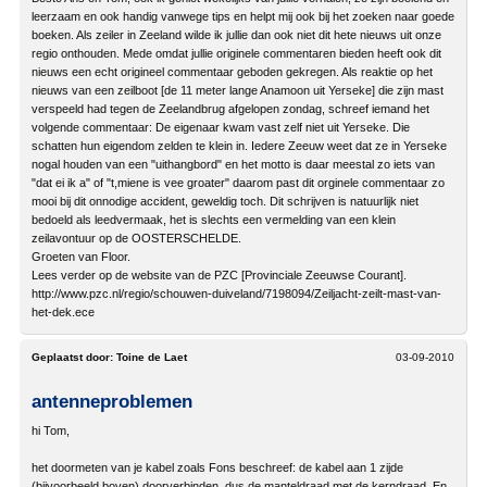
leerzaam en ook handig vanwege tips en helpt mij ook bij het zoeken naar goede
boeken. Als zeiler in Zeeland wilde ik jullie dan ook niet dit hete nieuws uit onze
regio onthouden. Mede omdat jullie originele commentaren bieden heeft ook dit
nieuws een echt origineel commentaar geboden gekregen. Als reaktie op het
nieuws van een zeilboot [de 11 meter lange Anamoon uit Yerseke] die zijn mast
verspeeld had tegen de Zeelandbrug afgelopen zondag, schreef iemand het
volgende commentaar: De eigenaar kwam vast zelf niet uit Yerseke. Die
schatten hun eigendom zelden te klein in. Iedere Zeeuw weet dat ze in Yerseke
nogal houden van een "uithangbord" en het motto is daar meestal zo iets van
"dat ei ik a" of "t,miene is vee groater" daarom past dit orginele commentaar zo
mooi bij dit onnodige accident, geweldig toch. Dit schrijven is natuurlijk niet
bedoeld als leedvermaak, het is slechts een vermelding van een klein
zeilavontuur op de OOSTERSCHELDE.
Groeten van Floor.
Lees verder op de website van de PZC [Provinciale Zeeuwse Courant].
http://www.pzc.nl/regio/schouwen-duiveland/7198094/Zeiljacht-zeilt-mast-van-
het-dek.ece
Geplaatst door:
Toine de Laet
03-09-2010
antenneproblemen
hi Tom,
het doormeten van je kabel zoals Fons beschreef: de kabel aan 1 zijde
(bijvoorbeeld boven) doorverbinden, dus de manteldraad met de kerndraad. En