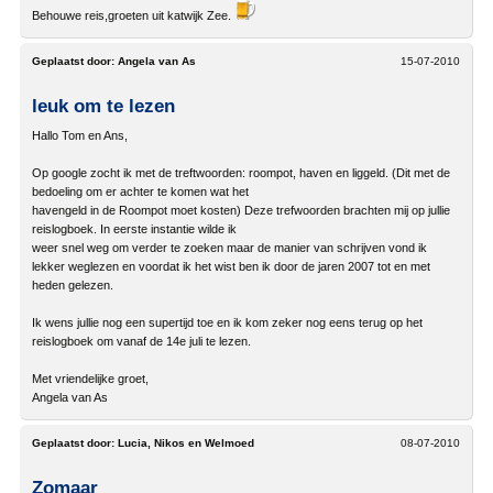
Behouwe reis,groeten uit katwijk Zee.
Geplaatst door:
Angela van As
15-07-2010
leuk om te lezen
Hallo Tom en Ans,
Op google zocht ik met de treftwoorden: roompot, haven en liggeld. (Dit met de
bedoeling om er achter te komen wat het
havengeld in de Roompot moet kosten) Deze trefwoorden brachten mij op jullie
reislogboek. In eerste instantie wilde ik
weer snel weg om verder te zoeken maar de manier van schrijven vond ik
lekker weglezen en voordat ik het wist ben ik door de jaren 2007 tot en met
heden gelezen.
Ik wens jullie nog een supertijd toe en ik kom zeker nog eens terug op het
reislogboek om vanaf de 14e juli te lezen.
Met vriendelijke groet,
Angela van As
Geplaatst door:
Lucia, Nikos en Welmoed
08-07-2010
Zomaar