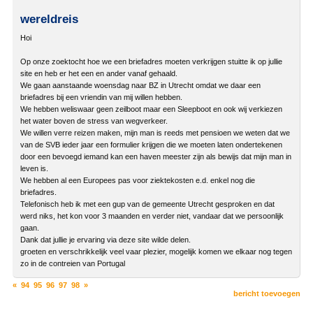
wereldreis
Hoi
Op onze zoektocht hoe we een briefadres moeten verkrijgen stuitte ik op jullie
site en heb er het een en ander vanaf gehaald.
We gaan aanstaande woensdag naar BZ in Utrecht omdat we daar een
briefadres bij een vriendin van mij willen hebben.
We hebben weliswaar geen zeilboot maar een Sleepboot en ook wij verkiezen
het water boven de stress van wegverkeer.
We willen verre reizen maken, mijn man is reeds met pensioen we weten dat we
van de SVB ieder jaar een formulier krijgen die we moeten laten ondertekenen
door een bevoegd iemand kan een haven meester zijn als bewijs dat mijn man in
leven is.
We hebben al een Europees pas voor ziektekosten e.d. enkel nog die
briefadres.
Telefonisch heb ik met een gup van de gemeente Utrecht gesproken en dat
werd niks, het kon voor 3 maanden en verder niet, vandaar dat we persoonlijk
gaan.
Dank dat jullie je ervaring via deze site wilde delen.
groeten en verschrikkelijk veel vaar plezier, mogelijk komen we elkaar nog tegen
zo in de contreien van Portugal
«
94
95
96
97
98
»
bericht toevoegen