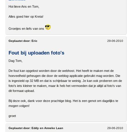
Hoi lieve Ans en Tom,
Alles goed hier op Kreta!
Groetjes en liefs van ons
Geplaatst door:
Eric
29-06-2010
Fout bij uploaden foto's
Dag Tom,
De fout kan opgelost worden door de webhost. Het heeft te maken met de
hoeveelheid geheugen die door de weblog-applicatie gebruikt mag worden. Die
is ingesteld op 32 MB en dat is schijnbaar te weinig. Je kan ook proberen om de
foto's iets kleiner te maken, maar ik heb het vermoeden dat je altijd al foto's van
dit formaat upload.
Bij deze ook, dank voor deze prachtige blog. Het is een genot om dagelijks te
mogen volgen!
groet
Geplaatst door:
Eddy en Anneke Laan
29-06-2010