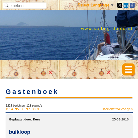
Select Language
▼
www.sailing-dulce.nl
Gastenboek
1224 berichten, 123 pagina's
«
94
95
96
97
98
»
bericht toevoegen
Geplaatst door:
Kees
25-09-2010
buikloop