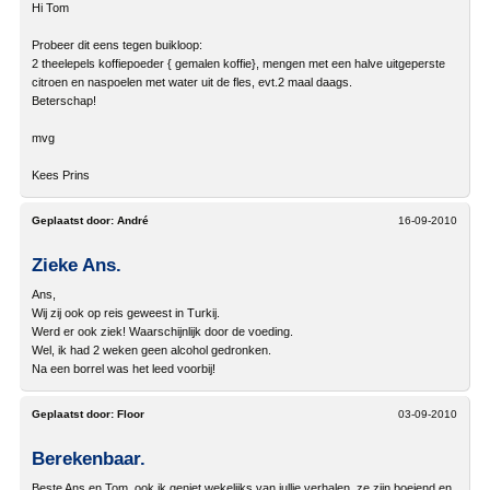
Hi Tom
Probeer dit eens tegen buikloop:
2 theelepels koffiepoeder { gemalen koffie}, mengen met een halve uitgeperste
citroen en naspoelen met water uit de fles, evt.2 maal daags.
Beterschap!
mvg
Kees Prins
Geplaatst door:
André
16-09-2010
Zieke Ans.
Ans,
Wij zij ook op reis geweest in Turkij.
Werd er ook ziek! Waarschijnlijk door de voeding.
Wel, ik had 2 weken geen alcohol gedronken.
Na een borrel was het leed voorbij!
Geplaatst door:
Floor
03-09-2010
Berekenbaar.
Beste Ans en Tom, ook ik geniet wekelijks van jullie verhalen, ze zijn boeiend en