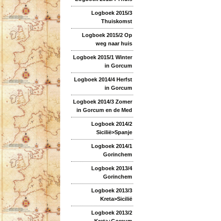
Logboek 2015/3
Thuiskomst
Logboek 2015/2 Op
weg naar huis
Logboek 2015/1 Winter
in Gorcum
Logboek 2014/4 Herfst
in Gorcum
Logboek 2014/3 Zomer
in Gorcum en de Med
Logboek 2014/2
Sicilië>Spanje
Logboek 2014/1
Gorinchem
Logboek 2013/4
Gorinchem
Logboek 2013/3
Kreta>Sicilië
Logboek 2013/2
Kreta+Gorcum