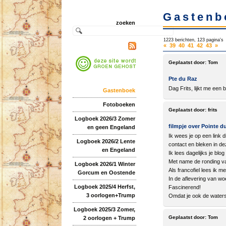
Gastenb
zoeken
1223 berichten, 123 pagina's
«
39
40
41
42
43
»
Geplaatst door:
Tom
Pte du Raz
Dag Frits, lijkt me ee
Gastenboek
Fotoboeken
Geplaatst door:
frits
Logboek 2026/3 Zomer
filmpje over Pointe d
en geen Engeland
Ik wees je op een link 
Logboek 2026/2 Lente
contact en bleken in de
en Engeland
Ik lees dagelijks je blo
Met name de ronding va
Logboek 2026/1 Winter
Als francofiel lees ik m
Gorcum en Oostende
In de aflevering van w
Logboek 2025/4 Herfst,
Fascinerend!
3 oorlogen+Trump
Omdat je ook de waters
Logboek 2025/3 Zomer,
Geplaatst door:
Tom
2 oorlogen + Trump