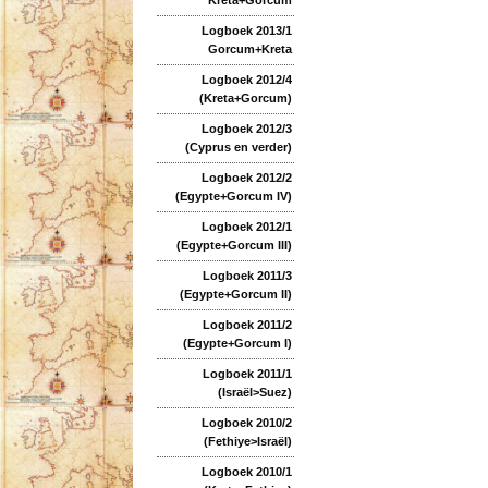
Logboek 2013/1
Gorcum+Kreta
Logboek 2012/4
(Kreta+Gorcum)
Logboek 2012/3
(Cyprus en verder)
Logboek 2012/2
(Egypte+Gorcum IV)
Logboek 2012/1
(Egypte+Gorcum III)
Logboek 2011/3
(Egypte+Gorcum II)
Logboek 2011/2
(Egypte+Gorcum I)
Logboek 2011/1
(Israël>Suez)
Logboek 2010/2
(Fethiye>Israël)
Logboek 2010/1