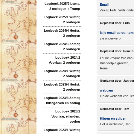
Logboek 2025/2 Lente,
Email
2 oorlogen + Trump
Zeker, Frits. Welk ond
Logboek 2025/1 Winter,
2 oorlogen
Geplaatst door:
Frits
Logboek 2024/4 Herfst,
Is je email-adres: to
2 oorlogen
zie onderwerp
Logboek 2024/3 Zomer,
2 oorlogen
Geplaatst door:
Rene K
Logboek 2024/2
Leuke vrolijke foto van
Voorjaar, 2 oorlogen
Vriendelijke groeten,
Rene
Logboek 2024/1 Winter,
2 oorlogen
Geplaatst door:
Jan de
Logboek 2023/4 Herfst,
2 oorlogen
webcam
Op de webcam van Tersch
Logboek 2023/3 Zomer,
hittegolven en oorlog
Geplaatst door:
Tom
Logboek 2023/2
Voorjaar, eilanden,
Hijgen en stijgen
oorlog
Het is verbeterd, Jan!
Logboek 2023/1 Winter,