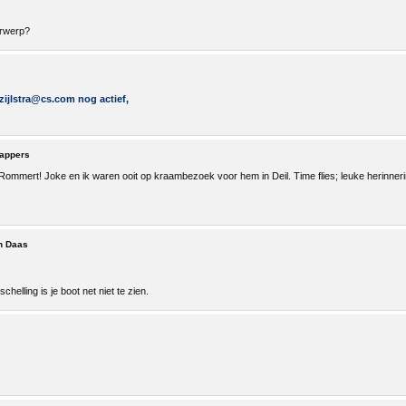
erwerp?
mzijlstra@cs.com nog actief,
appers
 Rommert! Joke en ik waren ooit op kraambezoek voor hem in Deil. Time flies; leuke herinneri
n Daas
elling is je boot net niet te zien.