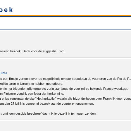
oek
n boeiend bezoek! Dank voor de suggestie. Tom
u Raz
die een filmpje vertoont over de mogelijkheid om per speedboat de vuurtoren van de Pte du Ra
zelfde jaren in Utrecht te hebben gestudeerd.
g en in het bijzonder jullie terugreis vorig jaar langs de voor mij zo bekende Franse westkust.
n Finistere vond ik een feest der herkenning.
et enige regelmaat de site ”Het hurktoilet” waarin alle bijzonderheden over Frankrijk voor voora
oensdag 27 juli jl. is genoemd bezoek aan de vuurtoren opgenomen.
tromingen destijds beschreef dacht ik je deze link te mogen zenden.