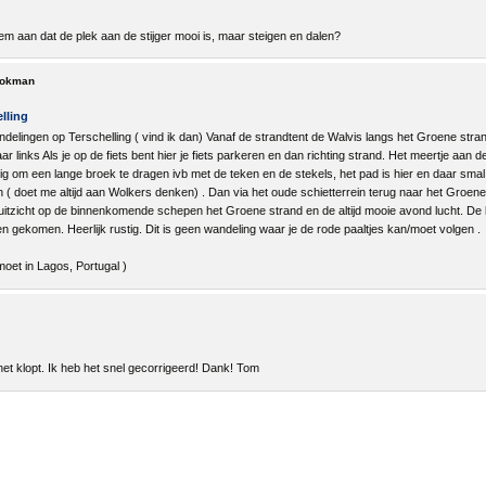
eem aan dat de plek aan de stijger mooi is, maar steigen en dalen?
tokman
lling
elingen op Terschelling ( vind ik dan) Vanaf de strandtent de Walvis langs het Groene strand 
 links Als je op de fiets bent hier je fiets parkeren en dan richting strand. Het meertje aan
dig om een lange broek te dragen ivb met de teken en de stekels, het pad is hier en daar smal 
 ( doet me altijd aan Wolkers denken) . Dan via het oude schietterrein terug naar het Groene
uitzicht op de binnenkomende schepen het Groene strand en de altijd mooie avond lucht. De
 gekomen. Heerlijk rustig. Dit is geen wandeling waar je de rode paaltjes kan/moet volgen .
oet in Lagos, Portugal )
het klopt. Ik heb het snel gecorrigeerd! Dank! Tom