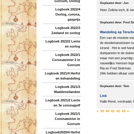
Gorcum, Oorlog
Geplaatst door:
Jan
Logboek 2022/4
Heer Zeilsta toch, ik n
Oorlog, corona,
gasprijs
Geplaatst door:
Fred S
Logboek 2022/3
Wandeling op Tersche
Zeeland en oorlog
Een van de mooiste wand
Logboek 2022/2 Lente
de doodemanskisten naar
en oorlog
strand . Het is wel han
duinpannen in de duinen
Logboek 2022/1
maar met een prachtig 
Coronawinter 2 in
nauwelijks mensen tegen
Gorcum
Ria en Fred Stokman.
Logboek 2021/4 Herfst
(We hebben elkaar ontm
en behandeling
Geplaatst door:
Tom
Logboek 2021/3
Waddeneilanden
Link
Logboek 2021/2 Lente
Hallo René, verdraaid, 
en 3e coronagolf
«
39
40
41
42
43
»
Logboek 2021/1
Coronawinter in
Gorcum
Logboek2020/4 Herfst