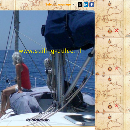
Select Language
▼
www.sailing-dulce.nl