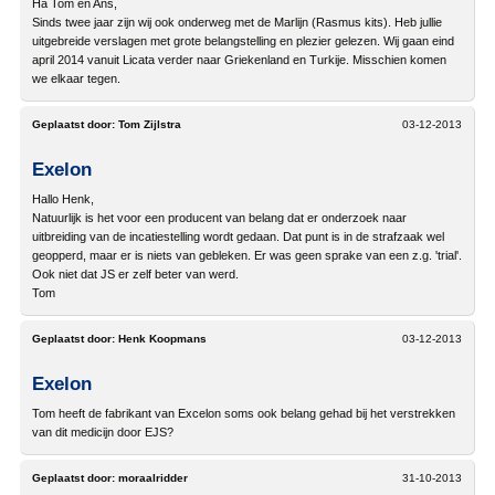
Ha Tom en Ans,
Sinds twee jaar zijn wij ook onderweg met de Marlijn (Rasmus kits). Heb jullie
uitgebreide verslagen met grote belangstelling en plezier gelezen. Wij gaan eind
april 2014 vanuit Licata verder naar Griekenland en Turkije. Misschien komen
we elkaar tegen.
Geplaatst door:
Tom Zijlstra
03-12-2013
Exelon
Hallo Henk,
Natuurlijk is het voor een producent van belang dat er onderzoek naar
uitbreiding van de incatiestelling wordt gedaan. Dat punt is in de strafzaak wel
geopperd, maar er is niets van gebleken. Er was geen sprake van een z.g. 'trial'.
Ook niet dat JS er zelf beter van werd.
Tom
Geplaatst door:
Henk Koopmans
03-12-2013
Exelon
Tom heeft de fabrikant van Excelon soms ook belang gehad bij het verstrekken
van dit medicijn door EJS?
Geplaatst door:
moraalridder
31-10-2013