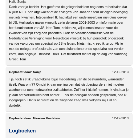
Hallo Sonja,
Dank voor je bericht. Het geeft me de gelegenheid om nog eens te herhalen dat
ik juist NIET heb afgewacht of de collega's van Jansen Steur uit eigen beweging
met iets kwamen. Integendeel! Ik had altijd een ondefinieerbaar niet-pluis gevoel
bij JS. Herhaalde malen vroeg ik ze in de jaren 2001-2003 om informatie over
het functioneren van JS. Nee Tom, zeiden ze, wij kunnen instaan voor de
kwaliteit van zijn zorg aan patiënten. Ook de visitatiecommissie van de
Nederlandse Vereniging voor Neurologie vroeg ik bij hun periodiek onderzoek
van de vakgroep om speciaal op JS te letten. Niets mis, kreeg ik terug. Als je
met de collega-professionals van een disfunctionerende specialist niet verder
komt, dan begin je - helaas! - niks. Dat frustreert me tot op de dag van vandaag.
Groet, Tom
Geplaatst door:
Sonja
12-12-2013
Tja, toch zet ik vraagtekens bij je mededeling van de bestuurders, waaronder
jijzelf. Waarom ?? Omdat ik van mening ben dat juist bestuurders niet moeten
wachten tot een medewerker zal babbelen. Zelf het initiatief nemen. Ik vind dat je
je aan het verschuilen bent achter......als de collegae hadden gesproken, had ik
ingegrepen. Dat is achteraf en de zingende zaag was volgens mij luid en
duidelijk.
Geplaatst door:
Maarten Kastelein
12-12-2013
Logboeken