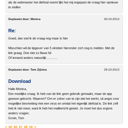
als de webmaster het diefstal noemt lijkt het mij ongepast de vraag hier opnieuw
te stellen
Geplaatst door:
Monica
30-10-2013
Re:
Goed, dan stel ik de vraag nog maar is hier
Misschien wil de tipgever van 5 oktober hieronder zich nog is melden. Met de
link graag. Doe niet zo flauw hè
Of iemand anders natuurlijk.............
Geplaatst door:
Tom Zijlstra
29-10-2013
Download
Hallo Monica,
Een moeilijke vraag. Ik heb van de link geen gebruik gemaakt, maar de app
gewoon gekocht. Waarom? Om er zeker van te zijn dat het werkt, uit angst voor
mogelijke besmetting met een virus en omdat het eigenlijk diefstal is. De link zelf
heb ik niet meer, want ik heb het mailbericht gewist. Je moet het dus ergens
anders vragen.
Groet, Tom
«
65
66
67
68
69
»