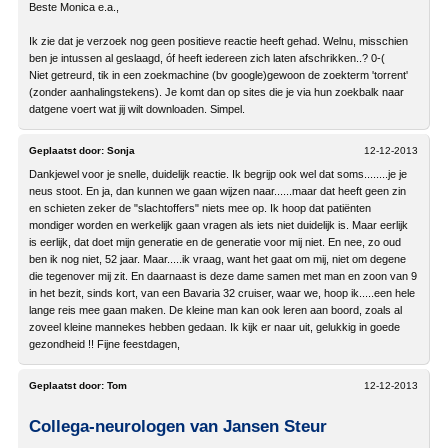
Beste Monica e.a.,
Ik zie dat je verzoek nog geen positieve reactie heeft gehad. Welnu, misschien
ben je intussen al geslaagd, óf heeft iedereen zich laten afschrikken..? 0-(
Niet getreurd, tik in een zoekmachine (bv google)gewoon de zoekterm 'torrent'
(zonder aanhalingstekens). Je komt dan op sites die je via hun zoekbalk naar
datgene voert wat jij wilt downloaden. Simpel.
Geplaatst door:
Sonja
12-12-2013
Dankjewel voor je snelle, duidelijk reactie. Ik begrijp ook wel dat soms........je je
neus stoot. En ja, dan kunnen we gaan wijzen naar......maar dat heeft geen zin
en schieten zeker de "slachtoffers" niets mee op. Ik hoop dat patiënten
mondiger worden en werkelijk gaan vragen als iets niet duidelijk is. Maar eerlijk
is eerlijk, dat doet mijn generatie en de generatie voor mij niet. En nee, zo oud
ben ik nog niet, 52 jaar. Maar.....ik vraag, want het gaat om mij, niet om degene
die tegenover mij zit. En daarnaast is deze dame samen met man en zoon van 9
in het bezit, sinds kort, van een Bavaria 32 cruiser, waar we, hoop ik.....een hele
lange reis mee gaan maken. De kleine man kan ook leren aan boord, zoals al
zoveel kleine mannekes hebben gedaan. Ik kijk er naar uit, gelukkig in goede
gezondheid !! Fijne feestdagen,
Geplaatst door:
Tom
12-12-2013
Collega-neurologen van Jansen Steur