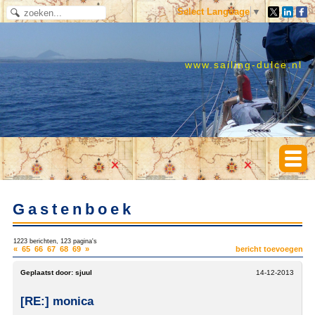
Select Language
▼
www.sailing-dulce.nl
Gastenboek
1223 berichten, 123 pagina's
«
65
66
67
68
69
»
bericht toevoegen
Geplaatst door:
sjuul
14-12-2013
[RE:] monica