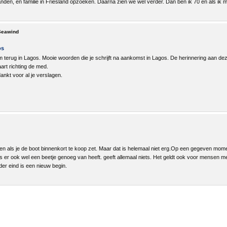
den, en familie in Friesland opzoeken. Daarna zien we wel verder. Dan ben ik 70 en als ik m
 Seawind
os
erug in Lagos. Mooie woorden die je schrijft na aankomst in Lagos. De herinnering aan deze jar
aart richting de med.
ankt voor al je verslagen.
en als je de boot binnenkort te koop zet. Maar dat is helemaal niet erg.Op een gegeven mom
Ans er ook wel een beetje genoeg van heeft. geeft allemaal niets. Het geldt ook voor mensen m
er eind is een nieuw begin.