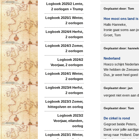
Logboek 2025/2 Lente,
Geplaatst door:
Tom
2 oorlogen + Trump
Logboek 2025/1 Winter,
Hoe mooi ons land is
2 oorlogen
Hallo Hanneke,
Ironie gaat soms aan jo
Logboek 2024/4 Herfst,
Groet, Tom
2 oorlogen
Logboek 2024/3 Zomer,
Geplaatst door:
hannek
2 oorlogen
Nederland
Logboek 2024/2
Hoezo schijnt Nederland
Voorjaar, 2 oorlogen
We hebben de Zeeuwse w
Logboek 2024/1 Winter,
Dus, je weet heel goed
2 oorlogen
Logboek 2023/4 Herfst,
Geplaatst door:
jan
2 oorlogen
vergeet niet even aan de
Logboek 2023/3 Zomer,
hittegolven en oorlog
Geplaatst door:
Tom
Logboek 2023/2
De cirkel is rond
Voorjaar, eilanden,
Gegroet beide Peters,
oorlog
Dank voor jullie aardige
Logboek 2023/1 Winter,
terug naar Holland. Dan