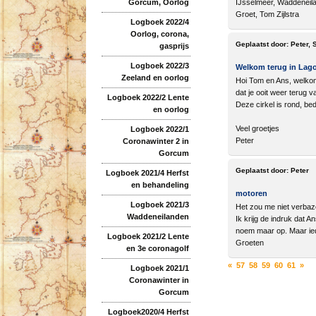
Gorcum, Oorlog
IJsselmeer, Waddeneilan
Groet, Tom Zijlstra
Logboek 2022/4
Oorlog, corona,
Geplaatst door:
Peter,
gasprijs
Logboek 2022/3
Welkom terug in Lag
Zeeland en oorlog
Hoi Tom en Ans, welkom t
dat je ooit weer terug v
Logboek 2022/2 Lente
Deze cirkel is rond, bed
en oorlog
Veel groetjes
Logboek 2022/1
Peter
Coronawinter 2 in
Gorcum
Geplaatst door:
Peter
Logboek 2021/4 Herfst
en behandeling
motoren
Logboek 2021/3
Het zou me niet verbaz
Waddeneilanden
Ik krijg de indruk dat 
noem maar op. Maar ied
Logboek 2021/2 Lente
Groeten
en 3e coronagolf
«
57
58
59
60
61
»
Logboek 2021/1
Coronawinter in
Gorcum
Logboek2020/4 Herfst