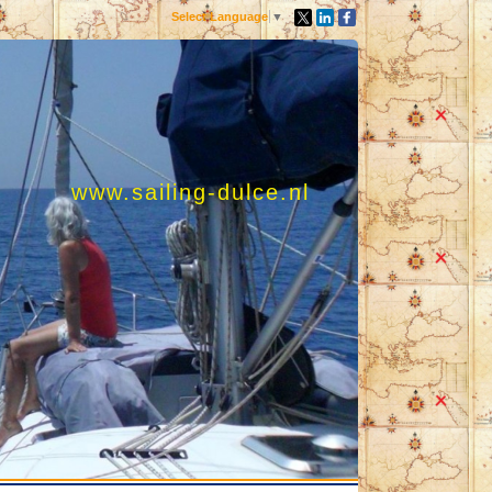
Select Language
▼
www.sailing-dulce.nl