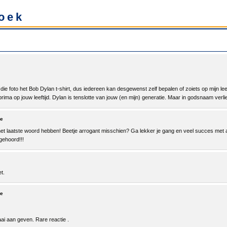
oek
ie foto het Bob Dylan t-shirt, dus iedereen kan desgewenst zelf bepalen of zoiets op mijn leeft
 prima op jouw leeftijd. Dylan is tenslotte van jouw (en mijn) generatie. Maar in godsnaam verlie
e
jd het laatste woord hebben! Beetje arrogant misschien? Ga lekker je gang en veel succes met a
 gehoord!!!
t.
e
ai aan geven. Rare reactie .