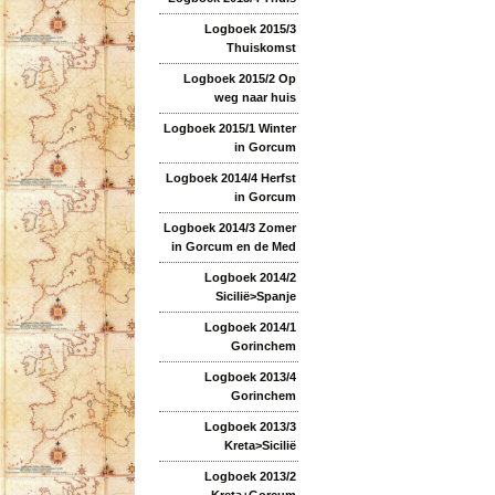
Logboek 2015/3
Thuiskomst
Logboek 2015/2 Op
weg naar huis
Logboek 2015/1 Winter
in Gorcum
Logboek 2014/4 Herfst
in Gorcum
Logboek 2014/3 Zomer
in Gorcum en de Med
Logboek 2014/2
Sicilië>Spanje
Logboek 2014/1
Gorinchem
Logboek 2013/4
Gorinchem
Logboek 2013/3
Kreta>Sicilië
Logboek 2013/2
Kreta+Gorcum