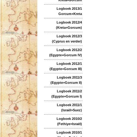
Logboek 2013/1
Gorcum+Kreta
Logboek 2012/4
(Kreta+Gorcum)
Logboek 2012/3
(Cyprus en verder)
Logboek 2012/2
(Egypte+Gorcum IV)
Logboek 2012/1
(Egypte+Gorcum III)
Logboek 2011/3
(Egypte+Gorcum II)
Logboek 2011/2
(Egypte+Gorcum I)
Logboek 2011/1
(Israël>Suez)
Logboek 2010/2
(Fethiye>Israël)
Logboek 2010/1