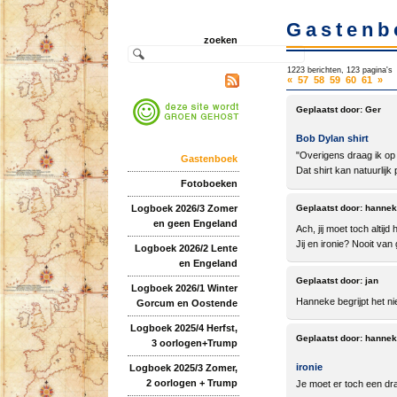
Gastenb
zoeken
1223 berichten, 123 pagina's
«
57
58
59
60
61
»
Geplaatst door:
Ger
Bob Dylan shirt
"Overigens draag ik op d
Gastenboek
Dat shirt kan natuurlijk
Fotoboeken
Logboek 2026/3 Zomer
Geplaatst door:
hannek
en geen Engeland
Ach, jij moet toch alti
Jij en ironie? Nooit van
Logboek 2026/2 Lente
en Engeland
Geplaatst door:
jan
Logboek 2026/1 Winter
Hanneke begrijpt het nie
Gorcum en Oostende
Logboek 2025/4 Herfst,
Geplaatst door:
hannek
3 oorlogen+Trump
ironie
Logboek 2025/3 Zomer,
2 oorlogen + Trump
Je moet er toch een dra