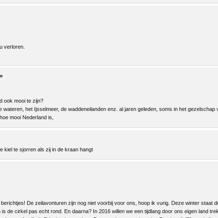
u verloren.
e
 ook mooi te zijn?
ateren, het Ijsselmeer, de waddeneilanden enz. al jaren geleden, soms in het gezelschap v
 hoe mooi Nederland is,
 kiel te sjorren als zij in de kraan hangt
 berichtjes! De zeilavonturen zijn nog niet voorbij voor ons, hoop ik vurig. Deze winter staat 
 is de cirkel pas echt rond. En daarna? In 2016 willen we een tijdlang door ons eigen land tre