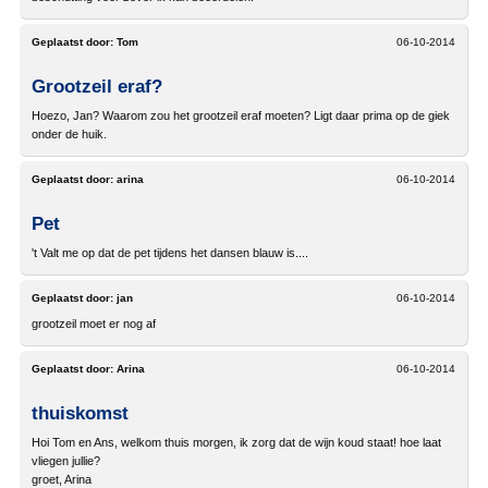
Geplaatst door:
Tom
06-10-2014
Grootzeil eraf?
Hoezo, Jan? Waarom zou het grootzeil eraf moeten? Ligt daar prima op de giek
onder de huik.
Geplaatst door:
arina
06-10-2014
Pet
't Valt me op dat de pet tijdens het dansen blauw is....
Geplaatst door:
jan
06-10-2014
grootzeil moet er nog af
Geplaatst door:
Arina
06-10-2014
thuiskomst
Hoi Tom en Ans, welkom thuis morgen, ik zorg dat de wijn koud staat! hoe laat
vliegen jullie?
groet, Arina