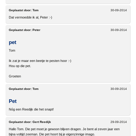
Geplaatst door:
Tom
30-09-2014
Dat vermoedde ik al, Peter :-)
Geplaatst door:
Peter
30-09-2014
pet
Tom
Ik zat je maar een beetje te pesten hoor :-)
Hou op die pet.
Groeten
Geplaatst door:
Tom
30-09-2014
Pet
Nóg een Reedijk die het snapt!
Geplaatst door:
Gert Reedijk
29-09-2014
Hallo Tom. Die pet moet je gewoon blijven dragen. Je bent al zeven jaar een
bijna voltijd zeeman. Die pet hoort bij je eigenzinnige imago.