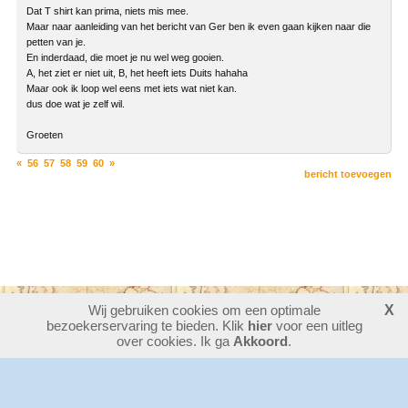
Dat T shirt kan prima, niets mis mee.
Maar naar aanleiding van het bericht van Ger ben ik even gaan kijken naar die
petten van je.
En inderdaad, die moet je nu wel weg gooien.
A, het ziet er niet uit, B, het heeft iets Duits hahaha
Maar ook ik loop wel eens met iets wat niet kan.
dus doe wat je zelf wil.
Groeten
«
56
57
58
59
60
»
bericht toevoegen
Wij gebruiken cookies om een optimale
X
bezoekerservaring te bieden. Klik
30384918
bezoekers - 10 online
hier
voor een uitleg
login
over cookies. Ik ga
Akkoord
.
website maken
laatste wijziging: 06-08-2026