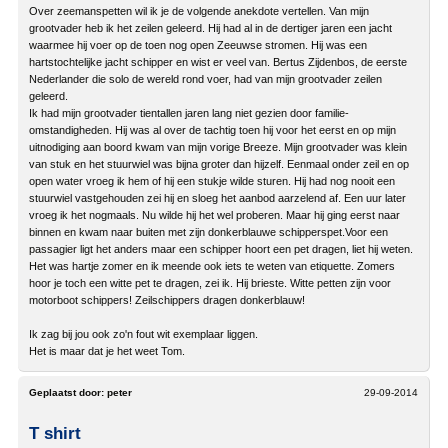
Over zeemanspetten wil ik je de volgende anekdote vertellen. Van mijn
grootvader heb ik het zeilen geleerd. Hij had al in de dertiger jaren een jacht
waarmee hij voer op de toen nog open Zeeuwse stromen. Hij was een
hartstochtelijke jacht schipper en wist er veel van. Bertus Zijdenbos, de eerste
Nederlander die solo de wereld rond voer, had van mijn grootvader zeilen
geleerd.
Ik had mijn grootvader tientallen jaren lang niet gezien door familie-
omstandigheden. Hij was al over de tachtig toen hij voor het eerst en op mijn
uitnodiging aan boord kwam van mijn vorige Breeze. Mijn grootvader was klein
van stuk en het stuurwiel was bijna groter dan hijzelf. Eenmaal onder zeil en op
open water vroeg ik hem of hij een stukje wilde sturen. Hij had nog nooit een
stuurwiel vastgehouden zei hij en sloeg het aanbod aarzelend af. Een uur later
vroeg ik het nogmaals. Nu wilde hij het wel proberen. Maar hij ging eerst naar
binnen en kwam naar buiten met zijn donkerblauwe schipperspet.Voor een
passagier ligt het anders maar een schipper hoort een pet dragen, liet hij weten.
Het was hartje zomer en ik meende ook iets te weten van etiquette. Zomers
hoor je toch een witte pet te dragen, zei ik. Hij brieste. Witte petten zijn voor
motorboot schippers! Zeilschippers dragen donkerblauw!
Ik zag bij jou ook zo'n fout wit exemplaar liggen.
Het is maar dat je het weet Tom.
Geplaatst door:
peter
29-09-2014
T shirt