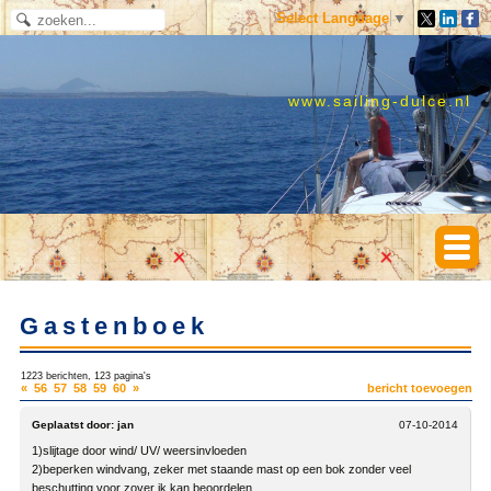
Select Language
▼
www.sailing-dulce.nl
Gastenboek
1223 berichten, 123 pagina's
«
56
57
58
59
60
»
bericht toevoegen
Geplaatst door:
jan
07-10-2014
1)slijtage door wind/ UV/ weersinvloeden
2)beperken windvang, zeker met staande mast op een bok zonder veel
beschutting voor zover ik kan beoordelen.