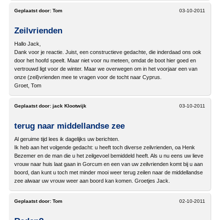
Geplaatst door:
Tom
03-10-2011
Zeilvrienden
Hallo Jack,
Dank voor je reactie. Juist, een constructieve gedachte, die inderdaad ons ook
door het hoofd speelt. Maar niet voor nu meteen, omdat de boot hier goed en
vertrouwd ligt voor de winter. Maar we overwegen om in het voorjaar een van
onze (zeil)vrienden mee te vragen voor de tocht naar Cyprus.
Groet, Tom
Geplaatst door:
jack Klootwijk
03-10-2011
terug naar middellandse zee
Al geruime tijd lees ik dagelijks uw berichten.
Ik heb aan het volgende gedacht: u heeft toch diverse zeilvrienden, oa Henk
Bezemer en de man die u het zeilgevoel bemiddeld heeft. Als u nu eens uw lieve
vrouw naar huis laat gaan in Gorcum en een van uw zeilvrienden komt bij u aan
boord, dan kunt u toch met minder mooi weer terug zeilen naar de middellandse
zee alwaar uw vrouw weer aan boord kan komen. Groetjes Jack.
Geplaatst door:
Tom
02-10-2011