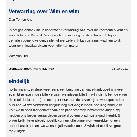
Verwarring over Wim en wim
Dag Ton en Ans,
In het gastenboek las ik dat er weer verwarring was over de voornamen Wim en
wim. Ik ben de Wim uit Papendrecht, en niet degene die afhaakt. Ik blijf de
verhalen boeiend vinden, zeilen of niet zeilen. Ik kan bijna niet wachten tot ik
weer een nieuwjaarskaart voor jullie kan maken.
Wim van Heel
Geplaatst door:
ingrid bavinck
03-10-2011
eindelijk
hoi tom & ans, eindelijk weer eens een berichtje van onze kant. goed om weer
even bij te lezen hoe t jullie vergaat! we missen jullie in t wijnhuis! ik ben de enige
die rood drinkt tom! ;-) en ook op t terras aan de haven kijkne we tegen n dicht
huis aan! =( wat vervelend dat jullie nog niet weg kunnen. hoe lang houd je dit
vol? we hebben hier genoten van een paar prachtige nazomerse dagen. wij
hebben ons beider verjaardagen gevierd op een prachtige avond! heerlijk &
onwerkelijk. lieve allebei, hopelijk kunnen jullie binnenkort vertrekken of een
ander besluit nemen. we wensen jullie veel succes & wijsheid toe! lieve groet,
ton & ingrid