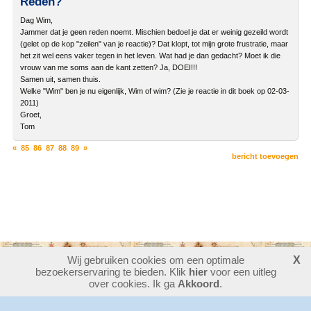
Reden?
Dag Wim,
Jammer dat je geen reden noemt. Mischien bedoel je dat er weinig gezeild wordt
(gelet op de kop "zeilen" van je reactie)? Dat klopt, tot mijn grote frustratie, maar
het zit wel eens vaker tegen in het leven. Wat had je dan gedacht? Moet ik die
vrouw van me soms aan de kant zetten? Ja, DOEI!!!
Samen uit, samen thuis.
Welke "Wim" ben je nu eigenlijk, Wim of wim? (Zie je reactie in dit boek op 02-03-
2011)
Groet,
Tom
«
85
86
87
88
89
»
bericht toevoegen
Wij gebruiken cookies om een optimale
X
bezoekerservaring te bieden. Klik
30382490
bezoekers - 7 online
hier
voor een uitleg
login
over cookies. Ik ga
Akkoord
.
website maken
laatste wijziging: 06-08-2026