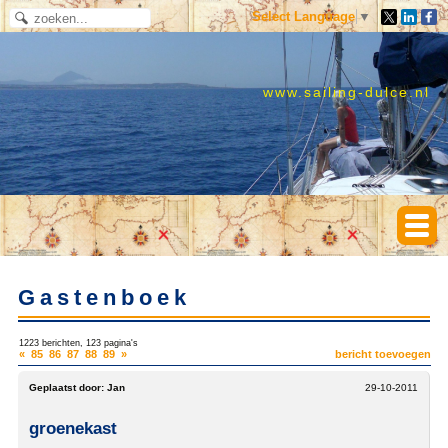
Select Language
▼
www.sailing-dulce.nl
Gastenboek
1223 berichten, 123 pagina's
«
85
86
87
88
89
»
bericht toevoegen
Geplaatst door:
Jan
29-10-2011
groenekast