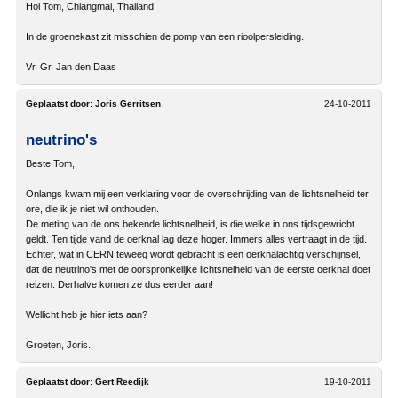
Hoi Tom, Chiangmai, Thailand
In de groenekast zit misschien de pomp van een rioolpersleiding.
Vr. Gr. Jan den Daas
Geplaatst door:
Joris Gerritsen
24-10-2011
neutrino's
Beste Tom,
Onlangs kwam mij een verklaring voor de overschrijding van de lichtsnelheid ter
ore, die ik je niet wil onthouden.
De meting van de ons bekende lichtsnelheid, is die welke in ons tijdsgewricht
geldt. Ten tijde vand de oerknal lag deze hoger. Immers alles vertraagt in de tijd.
Echter, wat in CERN teweeg wordt gebracht is een oerknalachtig verschijnsel,
dat de neutrino's met de oorspronkelijke lichtsnelheid van de eerste oerknal doet
reizen. Derhalve komen ze dus eerder aan!
Wellicht heb je hier iets aan?
Groeten, Joris.
Geplaatst door:
Gert Reedijk
19-10-2011