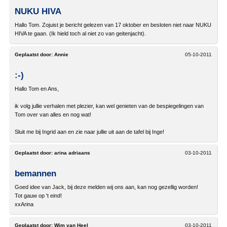
NUKU HIVA
Hallo Tom. Zojuist je bericht gelezen van 17 oktober en besloten niet naar NUKU
HIVA te gaan. (Ik hield toch al niet zo van geitenjacht).
Geplaatst door:
Annie
05-10-2011
:-)
Hallo Tom en Ans,
ik volg jullie verhalen met plezier, kan wel genieten van de bespiegelingen van
Tom over van alles en nog wat!
Sluit me bij Ingrid aan en zie naar jullie uit aan de tafel bij Inge!
Geplaatst door:
arina adriaans
03-10-2011
bemannen
Goed idee van Jack, bij deze melden wij ons aan, kan nog gezellig worden!
Tot gauw op 't eind!
xxArina
Geplaatst door:
Wim van Heel
03-10-2011