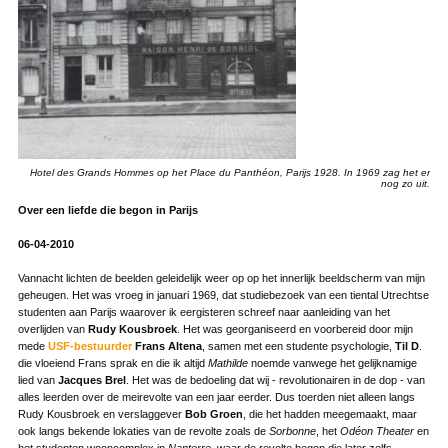
Hotel des Grands Hommes op het Place du Panthéon, Parijs 1928. In 1969 zag het er
nog zo uit.
Over een liefde die begon in Parijs
06-04-2010
Vannacht lichten de beelden geleidelijk weer op op het innerlijk beeldscherm van mijn
geheugen. Het was vroeg in januari 1969, dat studiebezoek van een tiental Utrechtse
studenten aan Parijs waarover ik eergisteren schreef naar aanleiding van het
overlijden van
Rudy Kousbroek
. Het was georganiseerd en voorbereid door mijn
mede
USF-bestuurder
Frans Altena
, samen met een studente psychologie,
Til D
.
die vloeiend Frans sprak en die ik altijd
Mathilde
noemde vanwege het gelijknamige
lied van
Jacques Brel
. Het was de bedoeling dat wij - revolutionairen in de dop - van
alles leerden over de meirevolte van een jaar eerder. Dus toerden niet alleen langs
Rudy Kousbroek en verslaggever
Bob Groen
, die het hadden meegemaakt, maar
ook langs bekende lokaties van de revolte zoals de
Sorbonne
, het
Odéon Theater
en