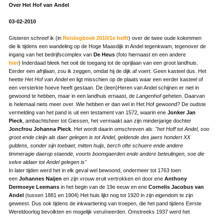
Over Het Hof van Andel
03-02-2010
Gisteren schreef ik (in
Reislogboek 2010/1e helft
) over de twee oude kolommen
die ik tijdens een wandeling op de Hoge Maasdijk in Andel tegenkwam, tegenover de
ingang van het bedrijfscomplex van
De Heus
(foto hiernaast en een andere
hier
) Inderdaad bleek het ooit de toegang tot de oprijlaan van een groot landhuis.
Eerder een
afrijlaan
, zou ik zeggen, omdat hij de dijk af voert. Geen kasteel dus. Het
heette
Het Hof van Andel
en ligt misschien op de plaats waar een eerder kasteel of
een versterkte hoeve heeft gestaan. De (leen)Heren van Andel schijnen er niet in
gewoond te hebben, maar in een landhuis ernaast, de
Langenhof
geheten. Daarvan
is helemaal niets meer over. Wie hebben er dan wel in Het Hof gewoond? De oudste
vermelding van het pand is uit een testament van 1572, waarin ene
Jonker Jan
Pieck
, ambachtsheer tot Giessen, het vermaakt aan zijn minderjarige dochter
Joncfrou Johanna Pieck
. Het wordt daarin omschreven als:
"het Hoff tot Andel, soo
groot ende cleijn als daer gelegen is tot Andel, geldende des jaers hondert XX
guldens, sonder sijn toebaet, mitten huijs, berch ofte schuere ende andere
timmeragie daerop staende, voorts boomgaerden ende andere beteulingen, soe die
selve aldaer tot Andel gelegen is"
In later tijden werd het in elk geval wel bewoond, ondermeer tot 1763 toen
een
Johannes Naijen
en zijn vrouw eruit vertrokken en door ene
Anthony
Dermoeye Leemans
in het begin van de 19e eeuw en ene
Cornelis Jacobus van
Andel
(tussen 1881 en 1904) Het huis lijkt nog tot 1920 in zijn eigendom te zijn
geweest. Dus ook tijdens de inkwartiering van troepen, die het pand tijdens Eerste
Wereldoorlog bevolkten en mogelijk veruïneerden. Omstreeks 1937 werd het