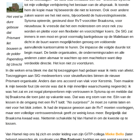
tot mijn volledige verbijstering het bestaan van de afspraak. Ik toonde
hem de kopie maar hij beweerde die niet te kennen. Ook over andere
zaken waren we het niet eens, bijvoorbeeld de huisvestingskwestie.
Het veel te
Sytsma opteerde, gesteund door RvT-voorzitter Braaksma, voor
dure
nieuwbouw. Ik vreesde dat het een molensteen om onze nek zou
gebouw
worden en pleitte voor een flexibeler en voorzichtiger koers. De SIG zat
dat
immers in een mooi en groot voormalig bankgebouw op de Maliebaan en
Prismant
dicht in de buurt waren mogelijkheden genoeg om voldoende
liet
aanvullende kantoorruimte te huren. De impasse die volgde duurde tot
bouwen in
begin maart.
De beide organisaties, de ondernemingsraden en alle
de polder
anderen zaten alsmaar te wachten op een machteloze want diep
Papendorp
verdeelde directie. Het kon niet zo voortduren.
bij Utrecht
In die weken erna bleek me dat hij toezeggingen had gedaan waar ik niets van afwist.
Toezeggingen aan SIG-medewerkers voor sleutelfuncties binnen de nieuwe
Prismant-organisatie. Anders dan ons accoord van vlak voor Kerstmis. Toen maakte
ik mijn tweede fout (de eerste was dat ik mijn innerlijke waarschuwing negeerde): ik
was het zat en zei nogal plompverloren mijn vertrouwen in Sytsma op en meldde dat
bij Braaksma die toen juist op vakantie was. Dat was erg stom van me. Eén van de
lessen in de omgang met een RvT luidt:
"No surprises!"
Je moet ze ruimte laten en
niet voor het blok zetten. Ik had de impasse gewoon aan de RvT moeten voorleggen,
maar een volledige vertrouwensbreuk geeft ze weinig keus meer. Begrijpelijk dat
Braaksma kwaad was. Niettemin schakelde hij Van Hamel in om de kwestie op te
lossen.
Van Hamel riep ons bij zich en onder leiding van zijn GITP-collega
Mieke Bello
(later
bekend geworden als
soulmate
van
Pim Fortuyn
) hadden we een aantal sessies in