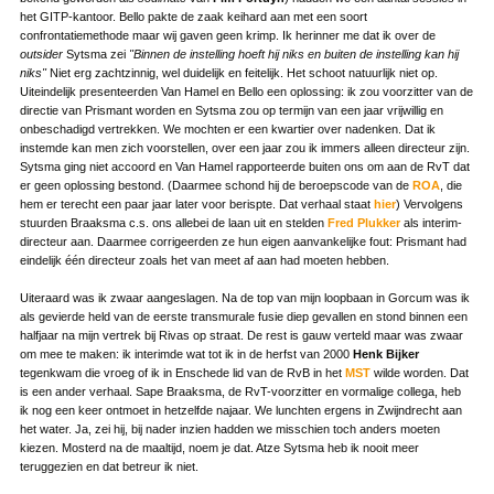
het GITP-kantoor. Bello pakte de zaak keihard aan met een soort
confrontatiemethode maar wij gaven geen krimp. Ik herinner me dat ik over de
outsider
Sytsma zei
"Binnen de instelling hoeft hij niks en buiten de instelling kan hij
niks"
Niet erg zachtzinnig, wel duidelijk en feitelijk. Het schoot natuurlijk niet op.
Uiteindelijk presenteerden Van Hamel en Bello een oplossing: ik zou voorzitter van de
directie van Prismant worden en Sytsma zou op termijn van een jaar vrijwillig en
onbeschadigd vertrekken. We mochten er een kwartier over nadenken. Dat ik
instemde kan men zich voorstellen, over een jaar zou ik immers alleen directeur zijn.
Sytsma ging niet accoord en Van Hamel rapporteerde buiten ons om aan de RvT dat
er geen oplossing bestond. (Daarmee schond hij de beroepscode van de
ROA
, die
hem er terecht een paar jaar later voor berispte. Dat verhaal staat
hier
) Vervolgens
stuurden Braaksma c.s. ons allebei de laan uit en stelden
Fred Plukker
als interim-
directeur aan. Daarmee corrigeerden ze hun eigen aanvankelijke fout: Prismant had
eindelijk één directeur zoals het van meet af aan had moeten hebben.
Uiteraard was ik zwaar aangeslagen. Na de top van mijn loopbaan in Gorcum was ik
als gevierde held van de eerste transmurale fusie diep gevallen en stond binnen een
halfjaar na mijn vertrek bij Rivas op straat. De rest is gauw verteld maar was zwaar
om mee te maken: ik interimde wat tot ik in de herfst van 2000
Henk Bijker
tegenkwam die vroeg of ik in Enschede lid van de RvB in het
MST
wilde worden. Dat
is een ander verhaal. Sape Braaksma, de RvT-voorzitter en vormalige collega, heb
ik nog een keer ontmoet in hetzelfde najaar. We lunchten ergens in Zwijndrecht aan
het water. Ja, zei hij, bij nader inzien hadden we misschien toch anders moeten
kiezen. Mosterd na de maaltijd, noem je dat. Atze Sytsma heb ik nooit meer
teruggezien en dat betreur ik niet.