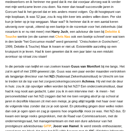
medewerkers en ik herinner me goed dat ik me dat voorjaar afvroeg wat ik verder
met mijn werkzame leven zou doen. Na meer dan twaalf succesvolle jaren in
Gorcum had ik het gevoel dat er iets anders moest volgen. Op dit hoogtepunt van
mijn loopbaan, ik was 52 jaar, zou ik nog één keer iets anders willen doen. Per slot
kun je beter op je top weggaan. Maar wat? Ik herinner dat ik er een aantal keren
uitvoerig over sprak, zittend op een bankje in de rozentuin voor het ziekenhuis (dat
rosarium
is er nu niet meer) met
Harry Juch
, een adviseur die toen bij
Deloitte &
Touche
werkte (en die samen met
Chris Nas
ook een boekje schreef over wat toen
in den lande "het Gorcumse model" werd genoemd:
"Ontschotten in Gorinchem",
1999, Deloitte & Touche) Maar ik kwam er niet uit. Existentiële aarzeling op een
kruispunt in je leven. Had ik toen geweten dat ik een jaar later na een mislukt
avontuur op straat zou staan!
In die periode van twijfel en van zoeken kwam
Guus van Montfort
bij me langs. Het
zal in april of mei 1999 geweest zijn. Guus was een paar eerder maanden vertrokken
als langjarige directeur van het
NZi
(Nationaal Ziekenhuisinstituut) te Utrecht om toe
te treden tot de top van het zorgverzekeringsconcern
Achmea
. Hij viel met de deur
in huis: zou ik zijn opvolger willen worden bij het NZi? Een onderzoeksinstituut, daar
had ik nog nooit aan gedacht. Later zou ik in een interview met - ik meen - het
personeelsblad van het NZi zeggen dat het me toen verging alsof je op school al
jaren in dezelfde klassen zit met een meisje, je ging altijd tegelijk met haar over naar
de volgende klas zonder dat ze je ooit opviel. En plotseling gingen door welke reden
dan ook je ogen open en zag je opeens hoe ongelooflijk mooi ze was. Het NZi dus. Er
kwam een lange reeks gesprekken, met de Raad van Commissarissen, met de
ondernemingsraad, het managementeam en met een dure adviseur van het
prestigieuze adviesbureau
GITP
,
Joost van Hamel
. Ik werd steeds enthousiaster,