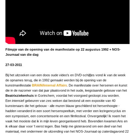
Filmpje van de opening van de manifestatie op 22 augustus 1992 + NOS-
Journaal van die dag
27-03-2011
Bij het uitzoeken van een doos oude video's en DVD-schijfjes vond ik van de week
de opnames terug, die in 1992 gemaakt werden bij de opening van de
kunstmanifestatie
BRAIN/Internal Affairs
. De manifestatie over hersenen en kunst
die in de nazomer van dat jaar plaatsvond in het oude, leegstaande gebouw van het
Beatrixziekenhuis
in Gorinchem, voordat het voorgoed gesloopt zou worden.
Een intensief gebeuren van zes weken dat bestond uit een expositie van 40
kunstenaars die het gebouw - alle muren blauw geschilderd tot hersenhoogte -
hadden veranderd in een soort hersenspeeltuin, met verder een lezingencyclus en
een symposium, een concertenserie en een filmfestival. Onvergetelijk! Ik noem het
vaak het mooiste dat ik in mijn leven georganiseerd heb. Bovendien kwamen Ans en
ik elkaar daar voor 't eerst tegen. Bas hielp me gisteravond om een deel van het
materiaal, met ondermeer de uitzending van het NOS-Journaal op zaterdagavond 22