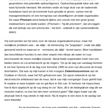
gesprekken met potentiële opdrachtgevers. Opdrachtacquisitie lukte ook niet
want hij kende niemand. We werkten onder de hoge druk van de naderende
fusiedatum hard om de komende fusie gestalte te geven, samen met de
managementeams en een kerngroep van sleutelfiguren uit beide organisaties.
De naam
Prismant
werd bedacht tijdens een sessie met een grote groep
medewerkers van beide kanten. (Prismant =
"hij die prismeert"
, dat wil zeggen
die met behulp van een prisma iets - het licht - ontleedt in zijn samenstellende
delen)
Vrij snel werden we het eens over de nieuwe organisatiestructuur, maar het
moeilijkste probleem was - als altijd - de bemensing.
De "poppetjes", zoals dat altijd
genoemd wordt en waarvan er - eveneens als altijd - teveel waren.
Meer kandidaten
dan beschikbare functies
.
In een sfeer waarin men elkaar als water en vuur
beschouwde de meest moeilijke kwestie. Vanuit beide organisaties keek men ons
beiden intens en vol achterdocht op de vingers. Tot op de dag van vandaag herinner
ik me hoe Sytsma en ik de dag voor Kerstmis 1999 na uren van discussie de knoop
doorhakten. Dat was op mijn kamer in het vroegere
Ziekenhuiscentrum
aan de
Oudlaan in Utrecht, waar het NZi gehuisvest was. De opzet noteerde ik op het
electronische
whiteboard
aan de muur, dat ik van mijn voorganger Guus geërfd had.
Ik maakte er twee kopieën van en gaf Atze er één van. Ik herinner me haarscherp
hoe ik Atze opgelucht op de rug sloeg en zei
"Atze, dit is de belangrijkste slag die we
moesten maken, nu kan het niet meer verkeerd gaan!"
Mijn eigen kopie van die
afspraak heb ik nog steeds in mijn bezit. Hij zit ergens in een doos in de opslag van
onze inboedel.
Na de feestdagen - de fusie was inmiddels een feit - ontkende Sytsma