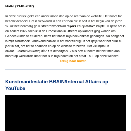
Motto (13-01-2007)
In deze rubriek geldt een ander motto dan op de rest van de website. Het noodt tot
bescheidenheid. Het is verwoord in een cartoon die ik ooit in het begin van de jaren
'60 uit het toenmalig geïllustreerd weekblad
"Sjors en Sjimmie"
knipte. Ik lijstte het in
en sedert 1965, toen ik in de Croeselaan in Utrecht op kamers ging wonen om
Geneeskunde te studeren, heeft het naast mijn boekenkast gehangen. Nu hangt het
in mijn bibliotheek. Vanavond haalde ik het voorzichtig uit het lijstje waar het ruim 40
jaar in zat, om het te scannen en op de website te zetten. Het viel bijna uit
elkaar.
"Indrukwekkend, hè? 't Is behangsel"
Zo is het! Ik neem het niet mee aan
boord op wereldreis maar het is in mijn hoofd en het staat - nu - op deze website.
Terug naar boven
Kunstmanifestatie BRAIN/Internal Affairs op
YouTube