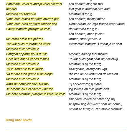
Souvenez-vous quand je vous pleurais
M'n handen hier, sla niet.
dessus
Het gaat je allemaal niks aan.
Mathilde est revenue
Mathilde is terug.
Vous mes mains ne vous ouvrez pas
M'n handen, tril niet meer
Vous mes bras ne vous tendez pas
Denk eraan, als mijn tranen erop vallen,
Sacre Mathilde puisque te voilá
dat Ma­thilde terug is.
M'n handen, open je niet.
Ma mère arête tes prières
Armen, strek je niet uit.
Ton Jacques retourne en enfer
Verdomde Mathilde. Omdat je er bent.
Mathilde m'est revenue
Bougnat apporte-nous du vin
Moeder, hou op met bid­den.
Celui des noces et des festins
Je Jacques gaat naar de hel terug.
Mathilde m'est revenue
Mathilde is bij me terug.
Toi la servante toi la Maria
Kroegbaas, breng ons wijn,
Va tendre mon grand lit de draps
die van de bruiloften en de feesten.
Mathilde m'est revenue
Mathilde is bij me terug.
Amis ne comptez plus sur moi
Jij serveerster, jij Maria,
Je crache au ciel encore une fois
leg lakens op mijn grote bed,
Ma belle Mathilde puisque te voilá te voilá
Mathilde is bij me terug.
Vrienden, reken niet meer op mij.
Ik spuw nog één keer naar de hemel,
omdat ze terug is, m'n mooie Mathilde.
Terug naar boven