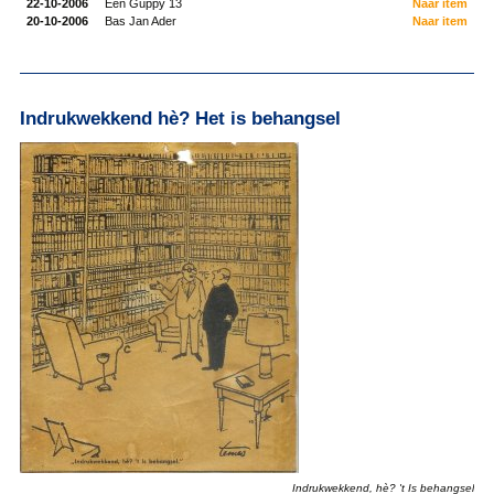
22-10-2006
Een Guppy 13
Naar item
20-10-2006
Bas Jan Ader
Naar item
Indrukwekkend hè? Het is behangsel
Indrukwekkend, hè? 't Is behangsel