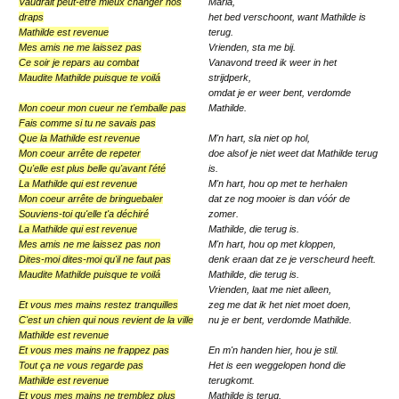
Vaudrait peut-être mieux changer nos
Maria,
draps
het bed verschoont, want Mathilde is
Mathilde est revenue
terug.
Mes amis ne me laissez pas
Vrienden, sta me bij.
Ce soir je repars au combat
Vanavond treed ik weer in het
Maudite Mathilde puisque te voilá
strijdperk,
omdat je er weer bent, verdomde
Mon coeur mon cueur ne t'emballe pas
Mathil­de.
Fais comme si tu ne savais pas
Que la Mathilde est revenue
M'n hart, sla niet op hol,
Mon coeur arrête de repeter
doe al­sof je niet weet dat Mathilde terug
Qu'elle est plus belle qu'avant l'été
is.
La Mathilde qui est revenue
M'n hart, hou op met te herhalen
Mon coeur arrête de bringuebaler
dat ze nog mooier is dan vóór de
Souviens-toi qu'elle t'a déchiré
zomer.
La Mathilde qui est revenue
Mathilde, die terug is.
Mes amis ne me laissez pas non
M'n hart, hou op met kloppen,
Dites-moi dites-moi qu'il ne faut pas
denk eraan dat ze je ver­scheurd heeft.
Maudite Mathilde puisque te voilá
Mathilde, die terug is.
Vrien­den, laat me niet alleen,
Et vous mes mains restez tranquilles
zeg me dat ik het niet moet doen,
C'est un chien qui nous revient de la ville
nu je er bent, verdomde Mathilde.
Mathilde est revenue
Et vous mes mains ne frappez pas
En m'n handen hier, hou je stil.
Tout ça ne vous regarde pas
Het is een weggelopen hond die
Mathilde est revenue
terugkomt.
Et vous mes mains ne tremblez plus
Mathilde is terug.