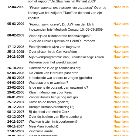
op het rapport "De Staat van het Klimaat 2009"
12-04-2009
Naar item
"Piraten moeten onze droom niet verstoren"
Over de
kaping van het zeiljacht "Tanit" en de dood van zijn
kapitein
05-03-2009
Naar item
"
Primum non nocere
", Dr. J.W. van den Blink
Ingezonden brief Medisch Contact 10, 05-03-2009
08-02-2009
Naar item
Waar zijn de buitenaardse beschavingen?
Over de Drake Equation en Fermi´s Paradox
17-12-2008
Een bijzondere wijze van begraven
Naar item
25-11-2008
Over piraten in de Golf van Aden
Naar item
24-11-2008
Naar item
Mijn "werkprogramma" van 5 raadselachtige zaken
Piekeren over het wereldraadsel
26-10-2008
Darwinisme in de gezondheidszorg
Naar item
02-04-2008
De Zuilen van Hercules passeren
Naar item
20-03-2008
Ik bedoelde wat anders te vragen (gedicht)
Naar item
04-03-2008
Wat staat ons te wachten?
Naar item
23-02-2008
Is de mens de oorzaak van opwarming?
Naar item
29-01-2008
Klein In Memoriam voor Kees
Naar item
06-01-2008
Zonder illusies ben je nog niet gek
Naar item
25-12-2007
Koffie na de borrel (gedicht)
Naar item
19-12-2007
Abrupte klimaatverandering (2)
Naar item
08-12-2007
Bij de dood van André Gorz
Naar item
03-12-2007
Over de boeken van Bjorn Lomborg
Naar item
24-11-2007
Wat kun je zien in ijsboorkernen?
Naar item
06-11-2007
Meia Praia (gedicht)
Naar item
27-07-2007
Zeldzame aarde
Naar item