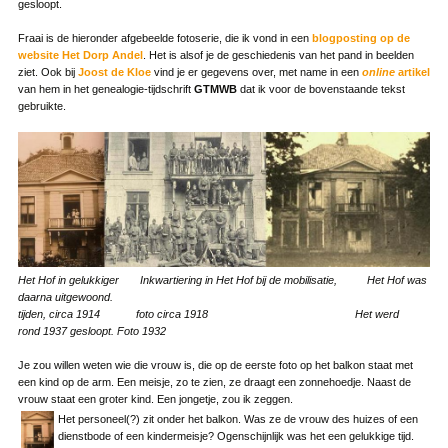
gesloopt.
Fraai is de hieronder afgebeelde fotoserie, die ik vond in een
blogposting op de
website
Het Dorp Andel
. Het is alsof je de geschiedenis van het pand in beelden
ziet. Ook bij
Joost de Kloe
vind je er gegevens over, met name in een
online
artikel
van hem in het genealogie-tijdschrift
GTMWB
dat ik voor de bovenstaande tekst
gebruikte.
Het Hof in gelukkiger
Inkwartiering in Het Hof bij de mobilisatie, Het Hof was
daarna uitgewoond.
tijden, circa 1914 foto circa 1918
Het werd
rond 1937 gesloopt. Foto 1932
Je zou willen weten wie die vrouw is, die op de eerste foto op het balkon staat met
een kind op de arm. Een meisje, zo te zien, ze draagt een zonnehoedje. Naast de
vrouw staat een groter kind. Een jongetje, zou ik zeggen.
Het personeel(?) zit onder het balkon. Was ze de vrouw des huizes of een
dienstbode of een kindermeisje? Ogenschijnlijk was het een gelukkige tijd.