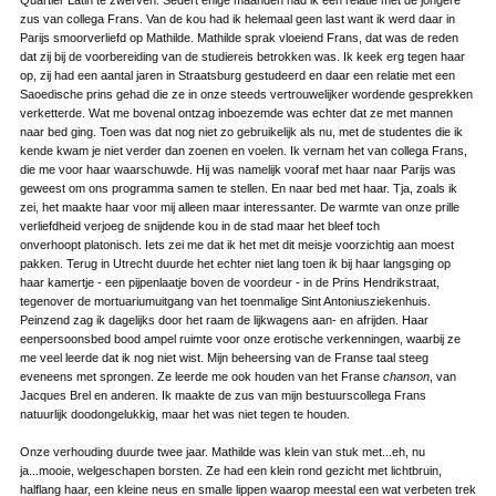
Quartier Latin te zwerven. Sedert enige maanden had ik een relatie met de jongere
zus van collega Frans. Van de kou had ik helemaal geen last want ik werd daar in
Parijs smoorverliefd op Mathilde. Mathilde sprak vloeiend Frans, dat was de reden
dat zij bij de voorbereiding van de studiereis betrokken was. Ik keek erg tegen haar
op, zij had een aantal jaren in Straatsburg gestudeerd en daar een relatie met een
Saoedische prins gehad die ze in onze steeds vertrouwelijker wordende gesprekken
verketterde. Wat me bovenal ontzag inboezemde was echter dat ze met mannen
naar bed ging. Toen was dat nog niet zo gebruikelijk als nu, met de studentes die ik
kende kwam je niet verder dan zoenen en voelen. Ik vernam het van collega Frans,
die me voor haar waarschuwde. Hij was namelijk vooraf met haar naar Parijs was
geweest om ons programma samen te stellen. En naar bed met haar. Tja, zoals ik
zei, het maakte haar voor mij alleen maar interessanter. De warmte van onze prille
verliefdheid verjoeg de snijdende kou in de stad maar het bleef toch
onverhoopt platonisch. Iets zei me dat ik het met dit meisje voorzichtig aan moest
pakken. Terug in Utrecht duurde het echter niet lang toen ik bij haar langsging op
haar kamertje - een pijpenlaatje boven de voordeur - in de Prins Hendrikstraat,
tegenover de mortuariumuitgang van het toenmalige Sint Antoniusziekenhuis.
Peinzend zag ik dagelijks door het raam de lijkwagens aan- en afrijden. Haar
eenpersoonsbed bood ampel ruimte voor onze erotische verkenningen, waarbij ze
me veel leerde dat ik nog niet wist. Mijn beheersing van de Franse taal steeg
eveneens met sprongen. Ze leerde me ook houden van het Franse
chanson
, van
Jacques Brel en anderen. Ik maakte de zus van mijn bestuurscollega Frans
natuurlijk doodongelukkig, maar het was niet tegen te houden.
Onze verhouding duurde twee jaar. Mathilde was klein van stuk met...eh, nu
ja...mooie, welgeschapen borsten. Ze had een klein rond gezicht met lichtbruin,
halflang haar, een kleine neus en smalle lippen waarop meestal een wat verbeten trek