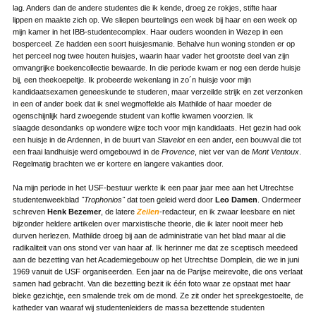
lag. Anders dan de andere studentes die ik kende, droeg ze rokjes, stifte haar
lippen en maakte zich op. We sliepen beurtelings een week bij haar en een week op
mijn kamer in het IBB-studentecomplex. Haar ouders woonden in Wezep in een
bosperceel. Ze hadden een soort huisjesmanie. Behalve hun woning stonden er op
het perceel nog twee houten huisjes, waarin haar vader het grootste deel van zijn
omvangrijke boekencollectie bewaarde. In die periode kwam er nog een derde huisje
bij, een theekoepeltje. Ik probeerde wekenlang in zo´n huisje voor mijn
kandidaatsexamen geneeskunde te studeren, maar verzeilde strijk en zet verzonken
in een of ander boek dat ik snel wegmoffelde als Mathilde of haar moeder de
ogenschijnlijk hard zwoegende student van koffie kwamen voorzien. Ik
slaagde desondanks op wondere wijze toch voor mijn kandidaats. Het gezin had ook
een huisje in de Ardennen, in de buurt van
Stavelot
en een ander, een bouwval die tot
een fraai landhuisje werd omgebouwd in de
Provence
, niet ver van de
Mont Ventoux
.
Regelmatig brachten we er kortere en langere vakanties door.
Na mijn periode in het USF-bestuur werkte ik een paar jaar mee aan het Utrechtse
studentenweekblad
"Trophonios"
dat toen geleid werd door
Leo Damen
. Ondermeer
schreven
Henk Bezemer
, de latere
Zeilen
-redacteur, en ik zwaar leesbare en niet
bijzonder heldere artikelen over marxistische theorie, die ik later nooit meer heb
durven herlezen. Mathilde droeg bij aan de administratie van het blad maar al die
radikaliteit van ons stond ver van haar af. Ik herinner me dat ze sceptisch meedeed
aan de bezetting van het Academiegebouw op het Utrechtse Domplein, die we in juni
1969 vanuit de USF organiseerden. Een jaar na de Parijse meirevolte, die ons verlaat
samen had gebracht. Van die bezetting bezit ik één foto waar ze opstaat met haar
bleke gezichtje, een smalende trek om de mond. Ze zit onder het spreekgestoelte, de
katheder van waaraf wij studentenleiders de massa bezettende studenten