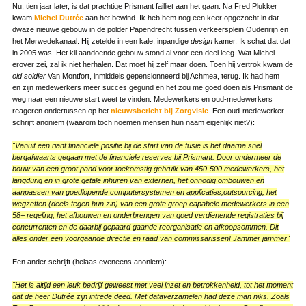
Nu, tien jaar later, is dat prachtige Prismant failliet aan het gaan. Na Fred Plukker
kwam
Michel Dutrée
aan het bewind. Ik heb hem nog een keer opgezocht in dat
dwaze nieuwe gebouw in de polder Papendrecht tussen verkeersplein Oudenrijn en
het Merwedekanaal. Hij zetelde in een kale, inpandige
design
kamer. Ik schat dat dat
in 2005 was. Het kil aandoende gebouw stond al voor een deel leeg. Wat Michel
erover zei, zal ik niet herhalen. Dat moet hij zelf maar doen. Toen hij vertrok kwam de
old soldier
Van Montfort, inmiddels gepensionneerd bij Achmea, terug. Ik had hem
en zijn medewerkers meer succes gegund en het zou me goed doen als Prismant de
weg naar een nieuwe start weet te vinden. Medewerkers en oud-medewerkers
reageren ondertussen op het
nieuwsbericht bij Zorgvisie
. Een oud-medewerker
schrijft anoniem (waarom toch noemen mensen hun naam eigenlijk niet?):
"Vanuit een riant financiele positie bij de start van de fusie is het daarna snel
bergafwaarts gegaan met de financiele reserves bij Prismant. Door ondermeer de
bouw van een groot pand voor toekomstig gebruik van 450-500 medewerkers, het
langdurig en in grote getale inhuren van externen, het onnodig ombouwen en
aanpassen van goedlopende computersystemen en applicaties,outsourcing, het
wegzetten (deels tegen hun zin) van een grote groep capabele medewerkers in een
58+ regeling, het afbouwen en onderbrengen van goed verdienende registraties bij
concurrenten en de daarbij gepaard gaande reorganisatie en afkoopsommen. Dit
alles onder een voorgaande directie en raad van commissarissen! Jammer jammer"
Een ander schrijft (helaas eveneens anoniem):
"Het is altijd een leuk bedrijf geweest met veel inzet en betrokkenheid, tot het moment
dat de heer Dutrée zijn intrede deed. Met dataverzamelen had deze man niks. Zoals