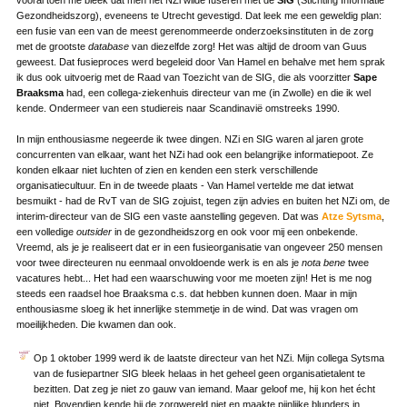
vooral toen me bleek dat men het NZi wilde fuseren met de
SIG
(Stichting Informatie
Gezondheidszorg), eveneens te Utrecht gevestigd. Dat leek me een geweldig plan:
een fusie van een van de meest gerenommeerde onderzoeksinstituten in de zorg
met de grootste
database
van diezelfde zorg! Het was altijd de droom van Guus
geweest. Dat fusieproces werd begeleid door Van Hamel en behalve met hem sprak
ik dus ook uitvoerig met de Raad van Toezicht van de SIG, die als voorzitter
Sape
Braaksma
had, een collega-ziekenhuis directeur van me (in Zwolle) en die ik wel
kende. Ondermeer van een studiereis naar Scandinavië omstreeks 1990.
In mijn enthousiasme negeerde ik twee dingen. NZi en SIG waren al jaren grote
concurrenten van elkaar, want het NZi had ook een belangrijke informatiepoot. Ze
konden elkaar niet luchten of zien en kenden een sterk verschillende
organisatiecultuur. En in de tweede plaats - Van Hamel vertelde me dat ietwat
besmuikt - had de RvT van de SIG zojuist, tegen zijn advies en buiten het NZi om, de
interim-directeur van de SIG een vaste aanstelling gegeven. Dat was
Atze Sytsma
,
een volledige
outsider
in de gezondheidszorg en ook voor mij een onbekende.
Vreemd, als je je realiseert dat er in een fusieorganisatie van ongeveer 250 mensen
voor twee directeuren nu eenmaal onvoldoende werk is en als je
nota bene
twee
vacatures hebt... Het had een waarschuwing voor me moeten zijn! Het is me nog
steeds een raadsel hoe Braaksma c.s. dat hebben kunnen doen. Maar in mijn
enthousiasme sloeg ik het innerlijke stemmetje in de wind. Dat was vragen om
moeilijkheden. Die kwamen dan ook.
Op 1 oktober 1999 werd ik de laatste directeur van het NZi. Mijn collega Sytsma
van de fusiepartner SIG bleek helaas in het geheel geen organisatietalent te
bezitten. Dat zeg je niet zo gauw van iemand. Maar geloof me, hij kon het écht
niet. Bovendien kende hij de zorgwereld niet en maakte pijnlijke blunders in