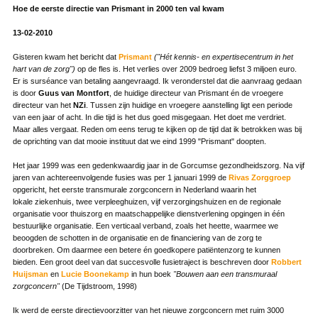
Hoe de eerste directie van Prismant in 2000 ten val kwam
13-02-2010
Gisteren kwam het bericht dat
Prismant
("Hét kennis- en expertisecentrum in het
hart van de zorg")
op de fles is. Het verlies over 2009 bedroeg liefst 3 miljoen euro.
Er is surséance van betaling aangevraagd. Ik veronderstel dat die aanvraag gedaan
is door
Guus van Montfort
, de huidige directeur van Prismant én de vroegere
directeur van het
NZi
. Tussen zijn huidige en vroegere aanstelling ligt een periode
van een jaar of acht. In die tijd is het dus goed misgegaan. Het doet me verdriet.
Maar alles vergaat. Reden om eens terug te kijken op de tijd dat ik betrokken was bij
de oprichting van dat mooie instituut dat we eind 1999 "Prismant" doopten.
Het jaar 1999 was een gedenkwaardig jaar in de Gorcumse gezondheidszorg. Na vijf
jaren van achtereenvolgende fusies was per 1 januari 1999 de
Rivas Zorggroep
opgericht, het eerste transmurale zorgconcern in Nederland waarin het
lokale ziekenhuis, twee verpleeghuizen, vijf verzorgingshuizen en de regionale
organisatie voor thuiszorg en maatschappelijke dienstverlening opgingen in één
bestuurlijke organisatie. Een verticaal verband, zoals het heette, waarmee we
beoogden de schotten in de organisatie en de financiering van de zorg te
doorbreken. Om daarmee een betere én goedkopere patiëntenzorg te kunnen
bieden. Een groot deel van dat succesvolle fusietraject is beschreven door
Robbert
Huijsman
en
Lucie Boonekamp
in hun boek
"Bouwen aan een transmuraal
zorgconcern"
(De Tijdstroom, 1998)
Ik werd de eerste directievoorzitter van het nieuwe zorgconcern met ruim 3000