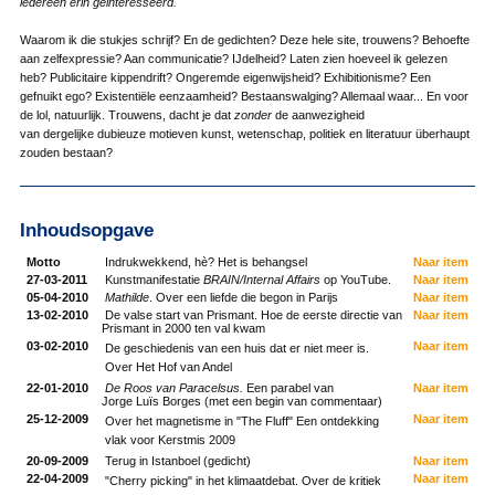
iedereen erin geinteresseerd.
Waarom ik die stukjes schrijf? En de gedichten? Deze hele site, trouwens? Behoefte
aan zelfexpressie? Aan communicatie? IJdelheid? Laten zien hoeveel ik gelezen
heb? Publicitaire kippendrift? Ongeremde eigenwijsheid? Exhibitionisme? Een
gefnuikt ego? Existentiële eenzaamheid? Bestaanswalging? Allemaal waar... En voor
de lol, natuurlijk. Trouwens, dacht je dat
zonder
de aanwezigheid
van dergelijke dubieuze motieven kunst, wetenschap, politiek en literatuur überhaupt
zouden bestaan?
Inhoudsopgave
Motto
Indrukwekkend, hè? Het is behangsel
Naar item
27-03-2011
Kunstmanifestatie
BRAIN/Internal Affairs
op YouTube.
Naar item
05-04-2010
Mathilde
. Over een liefde die begon in Parijs
Naar item
13-02-2010
De valse start van Prismant. Hoe de eerste directie van
Naar item
Prismant in 2000 ten val kwam
03-02-2010
Naar item
De geschiedenis van een huis dat er niet meer is.
Over Het Hof van Andel
22-01-2010
De Roos van Paracelsus.
Een parabel van
Naar item
Jorge Luïs Borges (met een begin van commentaar)
25-12-2009
Naar item
Over het magnetisme in "The Fluff" Een ontdekking
vlak voor Kerstmis 2009
20-09-2009
Terug in Istanboel (gedicht)
Naar item
22-04-2009
Naar item
"Cherry picking" in het klimaatdebat. Over de kritiek