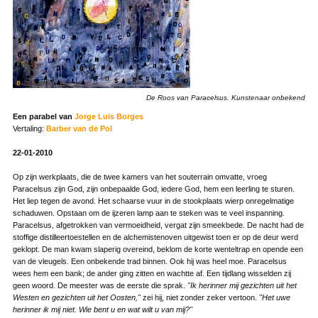
De Roos van Paracelsus. Kunstenaar onbekend
Een parabel van
Jorge Luïs Borges
Vertaling:
Barber van de Pol
22-01-2010
Op zijn werkplaats, die de twee kamers van het souterrain omvatte, vroeg
Paracelsus zijn God, zijn onbepaalde God, iedere God, hem een leerling te sturen.
Het liep tegen de avond. Het schaarse vuur in de stookplaats wierp onregelmatige
schaduwen. Opstaan om de ijzeren lamp aan te steken was te veel inspanning.
Paracelsus, afgetrokken van vermoeidheid, vergat zijn smeekbede. De nacht had de
stoffige distilleertoestellen en de alchemistenoven uitgewist toen er op de deur werd
geklopt. De man kwam slaperig overeind, beklom de korte wenteltrap en opende een
van de vleugels. Een onbekende trad binnen. Ook hij was heel moe. Paracelsus
wees hem een bank; de ander ging zitten en wachtte af. Een tijdlang wisselden zij
geen woord. De meester was de eerste die sprak.
"Ik herinner mij gezichten uit het
Westen en gezichten uit het Oosten,"
zei hij, niet zonder zeker vertoon.
"Het uwe
herinner ik mij niet. Wie bent u en wat wilt u van mij?"