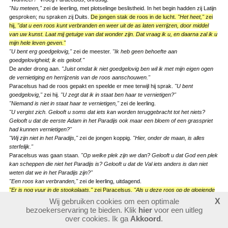
"Nu meteen,"
zei de leerling, met plotselinge beslistheid. In het begin hadden zij Latijn
gesproken; nu spraken zij Duits.
De jongen stak de roos in de lucht.
"Het heet,"
zei
hij,
"dat u een roos kunt verbranden en weer uit de as laten verrijzen, door middel
van uw kunst. Laat mij getuige van dat wonder zijn. Dat vraag ik u, en daarna zal ik u
mijn hele leven geven."
"U bent erg goedgelovig,"
zei de meester.
"Ik heb geen behoefte aan
goedgelovigheid; ik eis geloof."
De ander drong aan.
"Juist omdat ik niet goedgelovig ben wil ik met mijn eigen ogen
de vernietiging en herrijzenis van de roos aanschouwen."
Paracelsus had de roos gepakt en speelde er mee terwijl hij sprak.
"U bent
goedgelovig,"
zei hij.
"U zegt dat ik in staat ben haar te vernietigen?"
"Niemand is niet in staat haar te vernietigen,"
zei de leerling.
"U vergist zich. Gelooft u soms dat iets kan worden teruggebracht tot het niets?
Gelooft u dat de eerste Adam in het Paradijs ook maar een bloem of een grasspriet
had kunnen vernietigen?"
"Wij zijn niet in het Paradijs,"
zei de jongen koppig.
"Hier, onder de maan, is alles
sterfelijk."
Paracelsus was gaan staan.
"Op welke plek zijn we dan? Gelooft u dat God een plek
kan scheppen die niet het Paradijs is? Gelooft u dat de Val iets anders is dan niet
weten dat we in het Paradijs zijn?"
"Een roos kan verbranden,"
zei de leerling, uitdagend.
"Er is nog vuur in de stookplaats,"
zei Paracelsus.
"Als u deze roos op de gloeiende
resten gooide, zou u denken dat ze is vergaan en dat de as waarachtig is. Ik zeg u
Wij gebruiken cookies om een optimale
X
dat de roos eeuwig is en dat alleen haar aanzien kan veranderen. Ik zou aan een
bezoekerservaring te bieden. Klik
hier
voor een uitleg
woord genoeg hebben om te maken dat u haar opnieuw zag."
over cookies. Ik ga
Akkoord
.
"Aan een woord?"
zei de leerling, bevreemd.
"De oven is uit en de distilleertoestellen