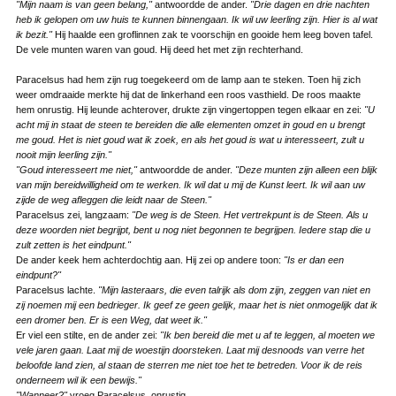
"Mijn naam is van geen belang,"
antwoordde de ander.
"Drie dagen en drie nachten
heb ik gelopen om uw huis te kunnen binnengaan. Ik wil uw leerling zijn. Hier is al wat
ik bezit."
Hij haalde een groflinnen zak te voorschijn en gooide hem leeg boven tafel.
De vele munten waren van goud. Hij deed het met zijn rechterhand.
Paracelsus had hem zijn rug toegekeerd om de lamp aan te steken. Toen hij zich
weer omdraaide merkte hij dat de linkerhand een roos vasthield. De roos maakte
hem onrustig. Hij leunde achterover, drukte zijn vingertoppen tegen elkaar en zei:
"U
acht mij in staat de steen te bereiden die alle elementen omzet in goud en u brengt
me goud. Het is niet goud wat ik zoek, en als het goud is wat u interesseert, zult u
nooit mijn leerling zijn."
"Goud interesseert me niet,"
antwoordde de ander.
"Deze munten zijn alleen een blijk
van mijn bereidwilligheid om te werken. Ik wil dat u mij de Kunst leert. Ik wil aan uw
zijde de weg afleggen die leidt naar de Steen."
Paracelsus zei, langzaam:
"De weg is de Steen. Het vertrekpunt is de Steen. Als u
deze woorden niet begrijpt, bent u nog niet begonnen te begrijpen. Iedere stap die u
zult zetten is het eindpunt."
De ander keek hem achterdochtig aan. Hij zei op andere toon:
"Is er dan een
eindpunt?"
Paracelsus lachte.
"Mijn lasteraars, die even talrijk als dom zijn, zeggen van niet en
zij noemen mij een bedrieger. Ik geef ze geen gelijk, maar het is niet onmogelijk dat ik
een dromer ben. Er is een Weg, dat weet ik."
Er viel een stilte, en de ander zei:
"Ik ben bereid die met u af te leggen, al moeten we
vele jaren gaan. Laat mij de woestijn doorsteken. Laat mij desnoods van verre het
beloofde land zien, al staan de sterren me niet toe het te betreden. Voor ik de reis
onderneem wil ik een bewijs."
"Wanneer?"
vroeg Paracelsus, onrustig.