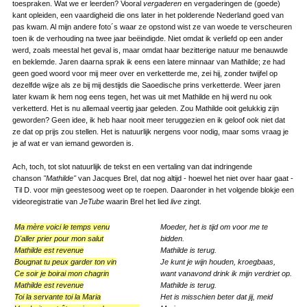
toespraken. Wat we er leerden? Vooral
vergaderen
en vergaderingen de (goede)
kant opleiden, een vaardigheid die ons later in het polderende Nederland goed van
pas kwam. Al mijn andere foto´s waar ze opstond wist ze van woede te verscheuren
toen ik de verhouding na twee jaar beëindigde. Niet omdat ik verliefd op een ander
werd, zoals meestal het geval is, maar omdat haar bezitterige natuur me benauwde
en beklemde. Jaren daarna sprak ik eens een latere minnaar van Mathilde; ze had
geen goed woord voor mij meer over en verketterde me, zei hij, zonder twijfel op
dezelfde wijze als ze bij mij destijds die Saoedische prins verketterde. Weer jaren
later kwam ik hem nog eens tegen, het was uit met Mathilde en hij werd nu ook
verketterd. Het is nu allemaal veertig jaar geleden. Zou Mathilde ooit gelukkig zijn
geworden? Geen idee, ik heb haar nooit meer teruggezien en ik geloof ook niet dat
ze dat op prijs zou stellen. Het is natuurlijk nergens voor nodig, maar soms vraag je
je af wat er van iemand geworden is.
Ach, toch, tot slot natuurlijk de tekst en een vertaling van dat indringende
chanson
"Mathilde"
van Jacques Brel, dat nog altijd - hoewel het niet over haar gaat -
Til D. voor mijn geestesoog weet op te roepen. Daaronder in het volgende blokje een
videoregistratie van
JeTube
waarin Brel het lied
live
zingt.
Ma mère voici le temps venu
Moeder, het is tijd om voor me te
D'aller prier pour mon salut
bidden.
Mathilde est revenue
Mathilde is terug.
Bougnat tu peux garder ton vin
Je kunt je wijn houden, kroegbaas,
Ce soir je boirai mon chagrin
want vanavond drink ik mijn ver­driet op.
Mathilde est revenue
Mathilde is terug.
Toi la servante toi la Maria
Het is misschien beter dat jij, meid