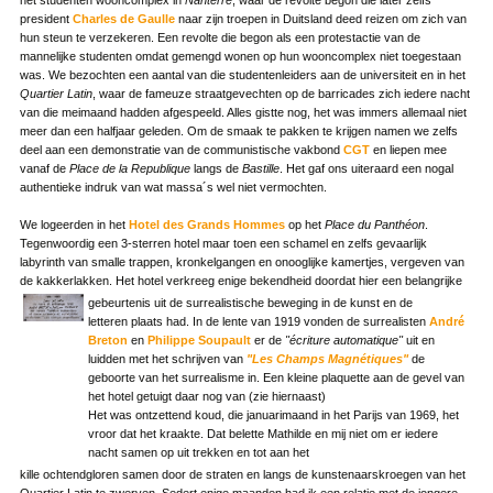
het studenten wooncomplex in
Nanterre
, waar de revolte begon die later zelfs
president
Charles de Gaulle
naar zijn troepen in Duitsland deed reizen om zich van
hun steun te verzekeren. Een revolte die begon als een protestactie van de
mannelijke studenten omdat gemengd wonen op hun wooncomplex niet toegestaan
was. We bezochten een aantal van die studentenleiders aan de universiteit en in het
Quartier Latin
, waar de fameuze straatgevechten op de barricades zich iedere nacht
van die meimaand hadden afgespeeld. Alles gistte nog, het was immers allemaal niet
meer dan een halfjaar geleden. Om de smaak te pakken te krijgen namen we zelfs
deel aan een demonstratie van de communistische vakbond
CGT
en liepen mee
vanaf de
Place de la Republique
langs de
Bastille
. Het gaf ons uiteraard een nogal
authentieke indruk van wat massa´s wel niet vermochten.
We logeerden in het
Hotel des Grands Hommes
op het
Place du Panthéon
.
Tegenwoordig een 3-sterren hotel maar toen een schamel en zelfs gevaarlijk
labyrinth van smalle trappen, kronkelgangen en onooglijke kamertjes, vergeven van
de kakkerlakken. Het hotel verkreeg enige bekendheid doordat hier een belangrijke
gebeurtenis uit de surrealistische beweging in de kunst en de
letteren plaats had. In de lente van 1919 vonden de surrealisten
André
Breton
en
Philippe Soupault
er de
"écriture automatique"
uit en
luidden met het schrijven van
"Les Champs Magnétiques"
de
geboorte van het surrealisme in. Een kleine plaquette aan de gevel van
het hotel getuigt daar nog van (zie hiernaast)
Het was ontzettend koud, die januarimaand in het Parijs van 1969, het
vroor dat het kraakte. Dat belette Mathilde en mij niet om er iedere
nacht samen op uit trekken en tot aan het
kille ochtendgloren samen door de straten en langs de kunstenaarskroegen van het