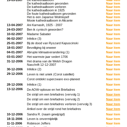
19-05-2007
De kathedraalboom
Naar item
De kathedraalboom gevonden
Naar item
De kathedraalboom verloren
Naar item
De kathedraalboom in 1925
Naar item
De foute kathedraalboom gevonden
Naar item
Het is een Japanse Wolmispel!
Naar item
Mooie kathedraalboom in Alicante
Naar item
13-04-2007
Ani Karnasih, 1925 - 2007
Naar item
24-03-2007
Ben ik cynisch geworden?
Naar item
10-02-2007
Madame Sabatier
Naar item
06-02-2007
Infelice (3)
Naar item
25-01-2007
Bij de dood van Ryszard Kapuscinski
Naar item
18-01-2007
Beveiliging bij onweer
Naar item
04-01-2007
Abrupte klimaatverandering (1)
Naar item
03-01-2007
Het warmste jaar sedert 1706
Naar item
31-12-2006
Het drama van de Welsh Dragon
Naar item
Naschrift 12-12-2007
Naar item
30-12-2006
Infelice (2)
Naar item
29-12-2006
Leven is niet uniek (Corot satelliet)
Naar item
Corot ontdekt superzware exo-planeet
Naar item
28-12-2006
Infelice (1)
Naar item
13-12-2006
De AOW-opbouw en het Briefadres
Naar item
De strijd om een briefadres (vervolg 1)
Naar item
De strijd om een briefadres (vervolg 2)
Naar item
De strijd om een briefadres verloren (vervolg 3)
Naar item
Artikel over de strijd rond het briefadres
Naar item
10-12-2006
Sandra R. (naam gewijzigd)
Naar item
18-11-2006
Leven is onvermijdelijk
Naar item
11-11-2006
Robinson Jeffers
Naar item