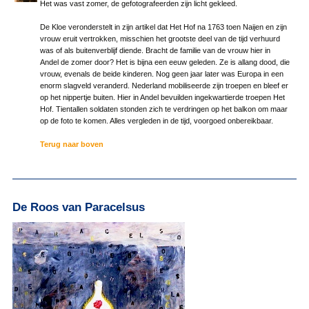
Het was vast zomer, de gefotografeerden zijn licht gekleed.
De Kloe veronderstelt in zijn artikel dat Het Hof na 1763 toen Naijen en zijn
vrouw eruit vertrokken, misschien het grootste deel van de tijd verhuurd
was of als buitenverblijf diende. Bracht de familie van de vrouw hier in
Andel de zomer door? Het is bijna een eeuw geleden. Ze is allang dood, die
vrouw, evenals de beide kinderen. Nog geen jaar later was Europa in een
enorm slagveld veranderd. Nederland mobiliseerde zijn troepen en bleef er
op het nippertje buiten. Hier in Andel bevuilden ingekwartierde troepen Het
Hof. Tientallen soldaten stonden zich te verdringen op het balkon om maar
op de foto te komen. Alles vergleden in de tijd, voorgoed onbereikbaar.
Terug naar boven
De Roos van Paracelsus