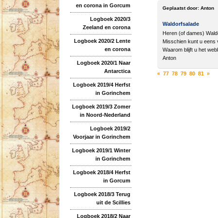
en corona in Gorcum
Geplaatst door:
Anton
Logboek 2020/3
Waldorfsalade
Zeeland en corona
Heren (of dames) Waldor
Logboek 2020/2 Lente
Misschien kunt u eens v
en corona
Waarom blijft u het web
Anton
Logboek 2020/1 Naar
Antarctica
«
77
78
79
80
81
»
Logboek 2019/4 Herfst
in Gorinchem
Logboek 2019/3 Zomer
in Noord-Nederland
Logboek 2019/2
Voorjaar in Gorinchem
Logboek 2019/1 Winter
in Gorinchem
Logboek 2018/4 Herfst
in Gorcum
Logboek 2018/3 Terug
uit de Scillies
Logboek 2018/2 Naar