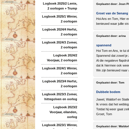
Logboek 2025/2 Lente,
Geplaatst door:
Jean P
2 oorlogen + Trump
Groet van de Senang
Logboek 2025/1 Winter,
Hoi Ans en Tom, Hier ev
2 oorlogen
benieuwd waar jullie str
Logboek 2024/4 Herfst,
2 oorlogen
Geplaatst door:
arina
Logboek 2024/3 Zomer,
spannend
2 oorlogen
Hoi Tom en Ans, te lui d
Logboek 2024/2
Spannend dat zowel je z
Voorjaar, 2 oorlogen
Al die negatieve flapdro
dat ik hiermee ook weer 
Logboek 2024/1 Winter,
We zijn benieuwd naar a
2 oorlogen
Logboek 2023/4 Herfst,
Geplaatst door:
Tom
2 oorlogen
Dubbele bodem
Logboek 2023/3 Zomer,
hittegolven en oorlog
Jawel, Waldorf en Statle
Ik vrees dat het weblog 
Logboek 2023/2
Totdat hij weer gaat zeil
Voorjaar, eilanden,
Groet, Tom
oorlog
Logboek 2023/1 Winter,
Geplaatst door:
Waldorf