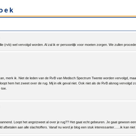
oek
ullie (rvb) wel vervolgd worden. Al zal ik er persoonlijk voor moeten zorgen. We zullen proced
el van, merk ik. Niet de leden van de RvB van Medisch Spectrum Twente worden vervolgd, maa
 loopt hem het zweet over de rug. Mij in elk geval niet. Ook niet als de RvB alsnog vervolg
 toe.
annend. Loopt het angstzweet al over je rug?? Het gaat echt gebeuren. Je gaat gewoon een p
uld afbetalen aan alle slachtoffers. Vanaf nu word je blog een stuk interessanter.......ik kan nie