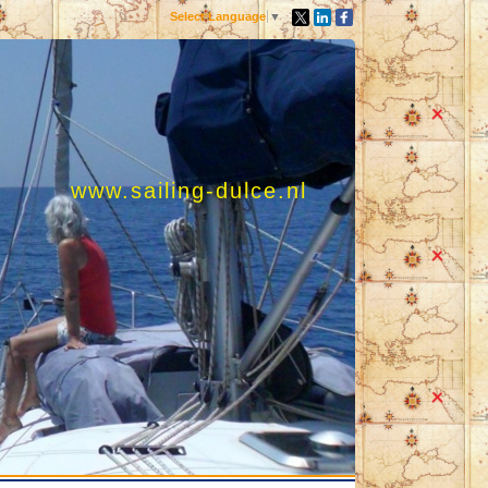
Select Language
▼
www.sailing-dulce.nl