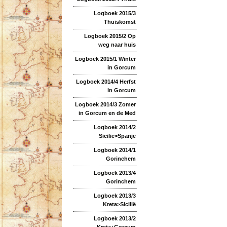
Logboek 2015/3
Thuiskomst
Logboek 2015/2 Op
weg naar huis
Logboek 2015/1 Winter
in Gorcum
Logboek 2014/4 Herfst
in Gorcum
Logboek 2014/3 Zomer
in Gorcum en de Med
Logboek 2014/2
Sicilië>Spanje
Logboek 2014/1
Gorinchem
Logboek 2013/4
Gorinchem
Logboek 2013/3
Kreta>Sicilië
Logboek 2013/2
Kreta+Gorcum