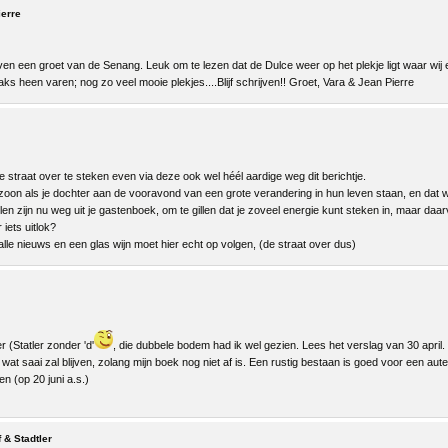
ierre
en een groet van de Senang. Leuk om te lezen dat de Dulce weer op het plekje ligt waar wij
aks heen varen; nog zo veel mooie plekjes....Blijf schrijven!! Groet, Vara & Jean Pierre
e straat over te steken even via deze ook wel héél aardige weg dit berichtje.
oon als je dochter aan de vooravond van een grote verandering in hun leven staan, en dat wi
llen zijn nu weg uit je gastenboek, om te gillen dat je zoveel energie kunt steken in, maar daa
iets uitlok?
lle nieuws en een glas wijn moet hier echt op volgen, (de straat over dus)
r (Statler zonder 'd'
, die dubbele bodem had ik wel gezien. Lees het verslag van 30 apr
wat saai zal blijven, zolang mijn boek nog niet af is. Een rustig bestaan is goed voor een aute
en (op 20 juni a.s.)
 & Stadtler