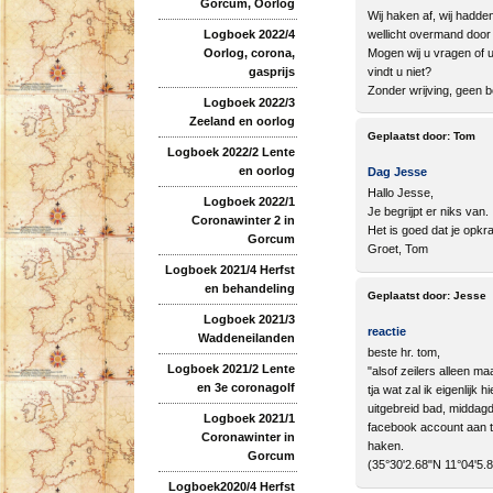
Gorcum, Oorlog
Wij haken af, wij hadde
Logboek 2022/4
wellicht overmand door 
Oorlog, corona,
Mogen wij u vragen of u
gasprijs
vindt u niet?
Zonder wrijving, geen 
Logboek 2022/3
Zeeland en oorlog
Geplaatst door:
Tom
Logboek 2022/2 Lente
en oorlog
Dag Jesse
Hallo Jesse,
Logboek 2022/1
Je begrijpt er niks van.
Coronawinter 2 in
Het is goed dat je opkra
Gorcum
Groet, Tom
Logboek 2021/4 Herfst
en behandeling
Geplaatst door:
Jesse
Logboek 2021/3
reactie
Waddeneilanden
beste hr. tom,
Logboek 2021/2 Lente
"alsof zeilers alleen m
en 3e coronagolf
tja wat zal ik eigenlij
uitgebreid bad, middagd
Logboek 2021/1
facebook account aan te 
Coronawinter in
haken.
Gorcum
(35°30'2.68"N 11°04'5.
Logboek2020/4 Herfst