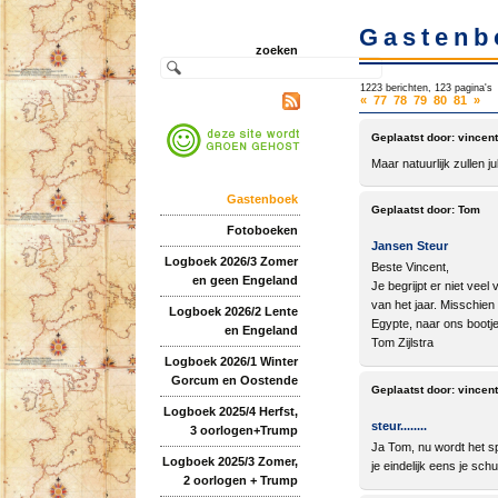
Gastenb
zoeken
1223 berichten, 123 pagina's
«
77
78
79
80
81
»
Geplaatst door:
vincent
Maar natuurlijk zullen j
Gastenboek
Geplaatst door:
Tom
Fotoboeken
Jansen Steur
Logboek 2026/3 Zomer
Beste Vincent,
en geen Engeland
Je begrijpt er niet ve
van het jaar. Misschien
Logboek 2026/2 Lente
Egypte, naar ons bootje
en Engeland
Tom Zijlstra
Logboek 2026/1 Winter
Gorcum en Oostende
Geplaatst door:
vincent
Logboek 2025/4 Herfst,
steur........
3 oorlogen+Trump
Ja Tom, nu wordt het sp
Logboek 2025/3 Zomer,
je eindelijk eens je sch
2 oorlogen + Trump