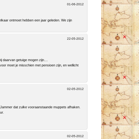
01-06-2012
 elkaar ontmoet hebben een jaar geleden. We zijn
22-05-2012
j daarvan getuige mogen zijn....
rvoor moet je misschien met pensioen zijn, en wellicht
02-05-2012
il. Jammer dat zulke vooraanstaande muppets afhaken.
ur.
02-05-2012