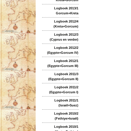
Logboek 2013/1
Gorcum+Kreta
Logboek 2012/4
(Kreta+Gorcum)
Logboek 2012/3
(Cyprus en verder)
Logboek 2012/2
(Egypte+Gorcum IV)
Logboek 2012/1
(Egypte+Gorcum III)
Logboek 2011/3
(Egypte+Gorcum II)
Logboek 2011/2
(Egypte+Gorcum I)
Logboek 2011/1
(Israël>Suez)
Logboek 2010/2
(Fethiye>Israël)
Logboek 2010/1