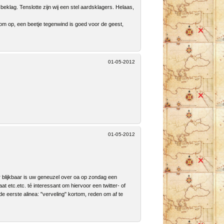
eklag. Tenslotte zijn wij een stel aardsklagers. Helaas,
 Kom op, een beetje tegenwind is goed voor de geest,
01-05-2012
01-05-2012
ar blijkbaar is uw geneuzel over oa op zondag een
t etc.etc. té interessant om hiervoor een twitter- of
 de eerste alinea: "verveling" kortom, reden om af te