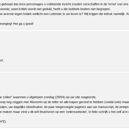
n gehoopt dat onze personages u voldoende inzicht zouden verschaffen in de 'ernst' van ons b
woede, want kritiek wordt niet geduld, heeft u die dubbele bodem niet begrepen.
w aversie tegen kritiek wellicht een Leitmotiv in uw leven is? Wij krijgen die indruk namelijk.
beweging! Het ga u goed!
st.
aar zeilen" waarmee u afgelopen zondag (29/04) op uw site reageerde;
k hierop nog zeggen met 46ooonm op de teller en alle kapen gerond te hebben (veelal solo) ma
utjes, uw dagelijks bloedsuiker, de paar toegevoegde pagina's aan uw manuscript, de prietpraa
maken maar vind u dit wél thuishoren op een 'zeilerswebsite', ín feite schrijft u het zelf al in
84"E)