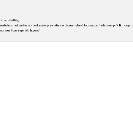
f & Stadtler,
ertellen met welke opmerkelijke prestaties u de mensheid tot dusver hebt verrijkt? Ik hoop d
log van Tom eigenlijk lezen?