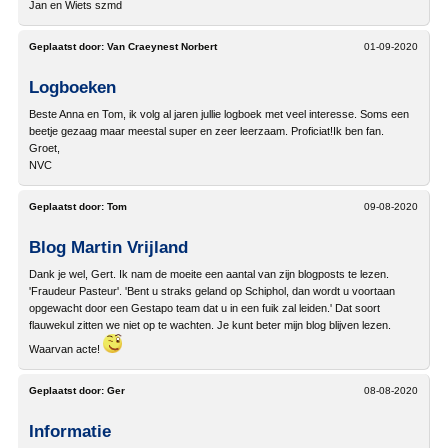
Jan en Wiets szmd
Geplaatst door:
Van Craeynest Norbert
01-09-2020
Logboeken
Beste Anna en Tom, ik volg al jaren jullie logboek met veel interesse. Soms een
beetje gezaag maar meestal super en zeer leerzaam. Proficiat!Ik ben fan.
Groet,
NVC
Geplaatst door:
Tom
09-08-2020
Blog Martin Vrijland
Dank je wel, Gert. Ik nam de moeite een aantal van zijn blogposts te lezen.
'Fraudeur Pasteur'. 'Bent u straks geland op Schiphol, dan wordt u voortaan
opgewacht door een Gestapo team dat u in een fuik zal leiden.' Dat soort
flauwekul zitten we niet op te wachten. Je kunt beter mijn blog blijven lezen.
Waarvan acte!
Geplaatst door:
Ger
08-08-2020
Informatie