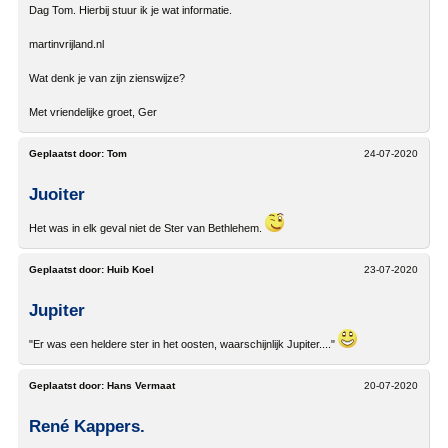
Dag Tom. Hierbij stuur ik je wat informatie.
martinvrijland.nl
Wat denk je van zijn zienswijze?
Met vriendelijke groet, Ger
Geplaatst door:
Tom
24-07-2020
Juoiter
Het was in elk geval niet de Ster van Bethlehem.
Geplaatst door:
Huib Koel
23-07-2020
Jupiter
"Er was een heldere ster in het oosten, waarschijnlijk Jupiter...."
Geplaatst door:
Hans Vermaat
20-07-2020
René Kappers.