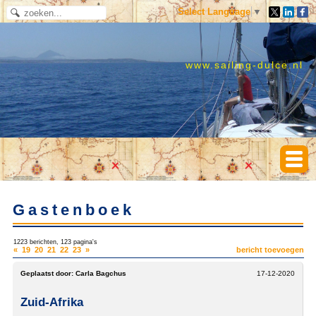
Select Language
▼
www.sailing-dulce.nl
Gastenboek
1223 berichten, 123 pagina's
«
19
20
21
22
23
»
bericht toevoegen
Geplaatst door:
Carla Bagchus
17-12-2020
Zuid-Afrika