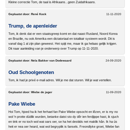
Kleine correctie Tom, de taal is Afrikaans...geen Zuidafrikaans.
Geplaatst door:
René Kock
11-11-2020
Trump, de apenleider
Tom, ik denk dat er een staatsgreep komt en dat naast Rusland, Noord Korea
en Brazilie, nu ook Amerika een dictatoriaal en totalitair systeem wordt. Dit is
vanaf dag 1 al zijn plan geweest. Het spijt me, maar ik ga helaas gelijk krijgen.
Dit naar aanleiding van je onderwerp over Trump op 11-11-2020.
Geplaatst door:
Nela Bakker van Dodewaard
24-09-2020
Oud Schoolgenoten
Tom, ik had je privé e-mail adres. Wil je me dat sturen. Wil je wat vertellen.
Geplaatst door:
Wiebe de jager
11-09-2020
Pake Wiebe
Hoi Tom, hjoed ha ik het ferhael fan Pake Wiebe opsocht en lêzen, er is my no
wol 'n protte dúdlik wurden, betanke datst sto dy dêr ien ferdjippe hast, ik sjuch
en tink er no toch wol wat oars oer, se ha het destiids net maklik hân. Ik ha ús
heit er nea oer heard, wat wol begryplik is fansels. Freondlyke groet, Wiebe fan