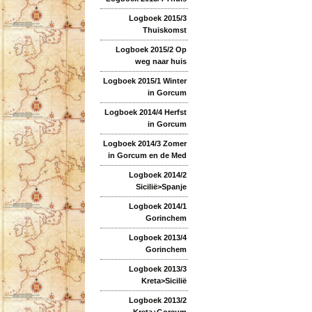
Logboek 2015/3
Thuiskomst
Logboek 2015/2 Op
weg naar huis
Logboek 2015/1 Winter
in Gorcum
Logboek 2014/4 Herfst
in Gorcum
Logboek 2014/3 Zomer
in Gorcum en de Med
Logboek 2014/2
Sicilië>Spanje
Logboek 2014/1
Gorinchem
Logboek 2013/4
Gorinchem
Logboek 2013/3
Kreta>Sicilië
Logboek 2013/2
Kreta+Gorcum