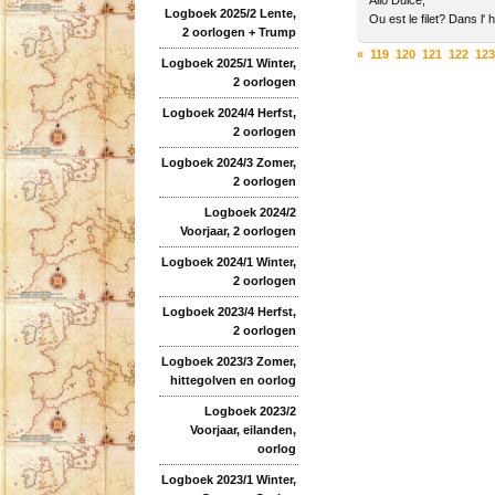
Allo Dulce,
Logboek 2025/2 Lente,
Ou est le filet? Dans l' 
2 oorlogen + Trump
«
119
120
121
122
12
Logboek 2025/1 Winter,
2 oorlogen
Logboek 2024/4 Herfst,
2 oorlogen
Logboek 2024/3 Zomer,
2 oorlogen
Logboek 2024/2
Voorjaar, 2 oorlogen
Logboek 2024/1 Winter,
2 oorlogen
Logboek 2023/4 Herfst,
2 oorlogen
Logboek 2023/3 Zomer,
hittegolven en oorlog
Logboek 2023/2
Voorjaar, eilanden,
oorlog
Logboek 2023/1 Winter,