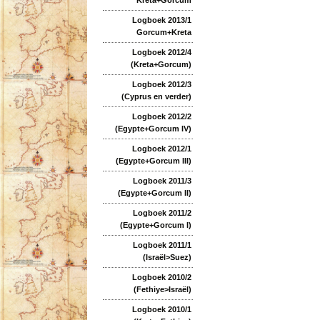
Logboek 2013/1
Gorcum+Kreta
Logboek 2012/4
(Kreta+Gorcum)
Logboek 2012/3
(Cyprus en verder)
Logboek 2012/2
(Egypte+Gorcum IV)
Logboek 2012/1
(Egypte+Gorcum III)
Logboek 2011/3
(Egypte+Gorcum II)
Logboek 2011/2
(Egypte+Gorcum I)
Logboek 2011/1
(Israël>Suez)
Logboek 2010/2
(Fethiye>Israël)
Logboek 2010/1