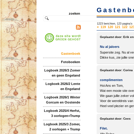
Gastenb
zoeken
1223 berichten, 123 pagina's
«
119
120
121
122
12
Geplaatst door:
Erik en
Nu al jaloers
Supersite zeg. Nu al vee
Gastenboek
Dikke kus, zie jullie snel
Fotoboeken
Logboek 2026/3 Zomer
Geplaatst door:
Corina
en geen Engeland
complimenten
Logboek 2026/2 Lente
Hoi Ans en Tom,
en Engeland
Wat een mooie site over 
We gaan jullie zeker vol
Logboek 2026/1 Winter
Voor de wereldreis va
Gorcum en Oostende
Heel veel plezier en ge
Logboek 2025/4 Herfst,
3 oorlogen+Trump
Geplaatst door:
Cees
Logboek 2025/3 Zomer,
Filet.
2 oorlogen + Trump