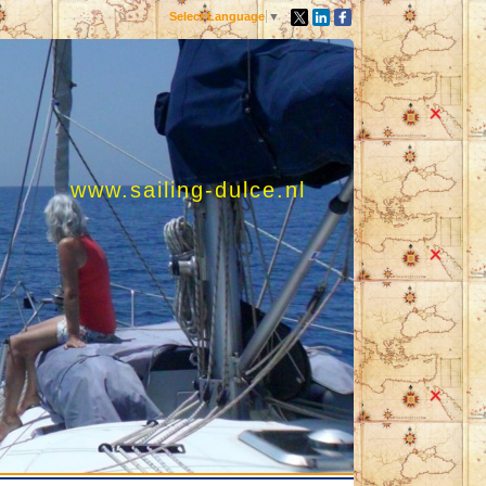
Select Language
▼
www.sailing-dulce.nl