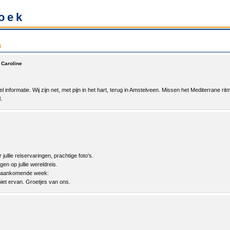
oek
3
 Caroline
l informatie. Wij zijn net, met pijn in het hart, terug in Amstelveen. Missen het Mediterrane ri
.
jullie reiservaringen, prachtige foto's.
gen op jullie wereldreis.
n aankomende week:
niet ervan. Groetjes van ons.