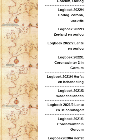
Gorcum, Oorlog
Logboek 2022/4
Oorlog, corona,
gasprijs
Logboek 2022/3
Zeeland en oorlog
Logboek 2022/2 Lente
en oorlog
Logboek 2022/1
Coronawinter 2 in
Gorcum
Logboek 2021/4 Herfst
en behandeling
Logboek 2021/3
Waddeneilanden
Logboek 2021/2 Lente
en 3e coronagolf
Logboek 2021/1
Coronawinter in
Gorcum
Logboek2020/4 Herfst