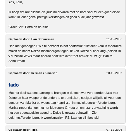
Ans, Tom,
Ik hoop dat alle ellende die jullie nu ervaren met de boot snel tot een goed einde
komt. In ieder geval prettige kerstdagen en goed oude jaar gewenst.
Groet Bart, Petra en de Kids
Geplaatst door:
Han Schuurman
21-12-2006
Heb met genoegen Uw site bezocht.In het hoofdstuk "Historie" kom ik meerdere
malen de naam Reitze Bloembergen tegen. Ik ken Reitze al heel lang (beiden lid
v.d. zelfde WSV) maar hoorde nooit iets over "het orakel" M. vr. gr. Han M.
Schuurman.
Geplaatst door:
herman en marian
20-12-2006
fado
Met het doel wat ontspanning te brengen in de toch wat verstoorde relatie met
Dulce en haar wapperende onderste extremiteiten, nodigen wij jullie uit voor een
concert van Mariza op woensdag 4 april a.s. in muziekcentrum Vredenburg.
Mariza treedt dan op met het Metropole Orkest en en naar verwachting wordt
het een spectaculaire avond.... Dulce is gewaarschuwd!!!!! Zie
ook:http://vredenburg.nl/ wereldmuziek. PS. kaarten zijn besteld.
Geplaatst door:
Titia
07-12-2006