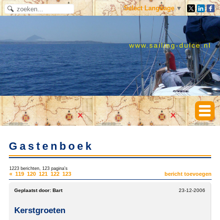
Select Language
▼
www.sailing-dulce.nl
Gastenboek
1223 berichten, 123 pagina's
«
119
120
121
122
123
bericht toevoegen
Geplaatst door:
Bart
23-12-2006
Kerstgroeten