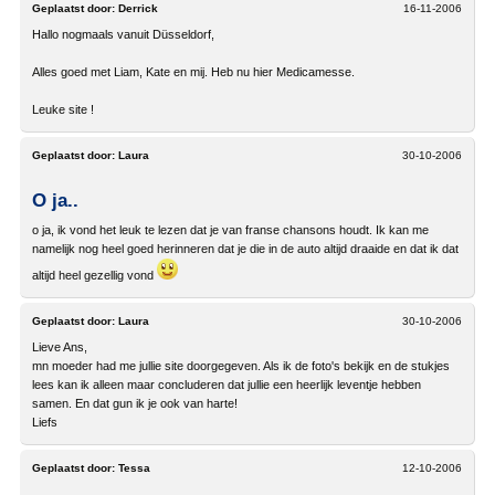
Geplaatst door:
Derrick
16-11-2006
Hallo nogmaals vanuit Düsseldorf,
Alles goed met Liam, Kate en mij. Heb nu hier Medicamesse.
Leuke site !
Geplaatst door:
Laura
30-10-2006
O ja..
o ja, ik vond het leuk te lezen dat je van franse chansons houdt. Ik kan me
namelijk nog heel goed herinneren dat je die in de auto altijd draaide en dat ik dat
altijd heel gezellig vond
Geplaatst door:
Laura
30-10-2006
Lieve Ans,
mn moeder had me jullie site doorgegeven. Als ik de foto's bekijk en de stukjes
lees kan ik alleen maar concluderen dat jullie een heerlijk leventje hebben
samen. En dat gun ik je ook van harte!
Liefs
Geplaatst door:
Tessa
12-10-2006