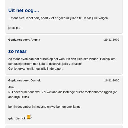
Uit het oog....
...maar niet uit het hart, hoor! Ziet er goed uit jullie site. Ik blijf jullie volgen.
je ex-p.a.
Geplaatst door:
Angela
29-11-2006
zo maar
Zo maar even aan het surfen op het web. En dan jullie site vinden. Heerlijk om
een stukje droom met jullie te delen via jullie verhalen!
Geniet ervan en ik hou jullie in de gaten.
Geplaatst door:
Derrick
16-11-2006
Aha,
NU doet hij het dus wel. Zal wel aan die kloterige duitse toetsenborde liggen (of
aan mijn Duits)
ben in december in het land en we komen snel langs!
grtz. Derrick