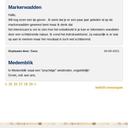
Markerwadden
Hallo,
Wil nog even een tip geven . Ik weet dat je er een paar jaar geleden al op de
markerwadden geweest bent maar ik denk dat
het interessant is om te zien hoe het ontwikkeld is je kan er kilometers wandelen
door een schitterende natuur. Ik vond het indrukwekkend. Ja natuurlijk is er wat
op aan te merken maar het resultaat is toch wel schitterend.
Geplaatst door:
Cees
30-06-2021
Medemblik
In Medemblik staat een “prachtige” windmolen, ongelofelijk!
Groet, ook aan ans.
«
15
16
17
18
19
»
bericht toevoegen