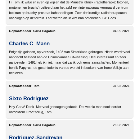
Hi Tom, ik wil je er even op wijzen dat de Maastro Kliniek (radiotherapie: fotonen,
protonen en brachy) gelieerd aan het azM een internationaal vermaard centrum
bezitten op brachy prostaat behandelingen. Zeer deskundige radiotherapeuten-
oncologen op dit terrein. Laat weten als ik wat kan betekenen. Gr. Cees
Geplaatst door:
Carla Bagchus
04-09-2021
Charles C. Mann
Enige tijd geleden, op verzoek, 1493 van Sinterklaas gekregen. Hierin wordt veel
aandacht besteed aan de Columbiaanse uitwisseling. Heel interessant en zeer
aanbevolen. 1491 heb ik niet, maar dat zal ik ook eens aanschaffen. Momenteel
ben ik Papyrus, de geschiedenis van de wereld in boeken, van Irene Vallejo aan
het lezen.
Geplaatst door:
Tom
31-08-2021
Sixto Rodriguez
Hey Carla! Dank. Met veel genoegen gedeeld. Dat we die man nooit eerder
ontdekten! Groet terug, Tom
Geplaatst door:
Carla Bagchus
28-08-2021
Rodriguez-Sandrevan