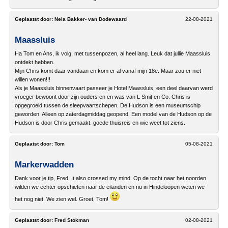
Geplaatst door:
Nela Bakker- van Dodewaard
22-08-2021
Maassluis
Ha Tom en Ans, ik volg, met tussenpozen, al heel lang. Leuk dat jullie Maassluis
ontdekt hebben.
Mijn Chris komt daar vandaan en kom er al vanaf mijn 18e. Maar zou er niet
willen wonen!!!
Als je Maassluis binnenvaart passeer je Hotel Maassluis, een deel daarvan werd
vroeger bewoont door zijn ouders en en was van L Smit en Co. Chris is
opgegroeid tussen de sleepvaartschepen. De Hudson is een museumschip
geworden. Alleen op zaterdagmiddag geopend. Een model van de Hudson op de
Hudson is door Chris gemaakt. goede thuisreis en wie weet tot ziens.
Geplaatst door:
Tom
05-08-2021
Markerwadden
Dank voor je tip, Fred. It also crossed my mind. Op de tocht naar het noorden
wilden we echter opschieten naar de eilanden en nu in Hindeloopen weten we
het nog niet. We zien wel. Groet, Tom!
Geplaatst door:
Fred Stokman
02-08-2021