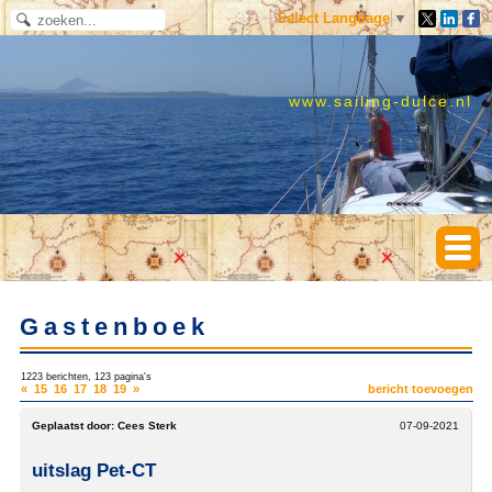
Select Language
▼
www.sailing-dulce.nl
Gastenboek
1223 berichten, 123 pagina's
«
15
16
17
18
19
»
bericht toevoegen
Geplaatst door:
Cees Sterk
07-09-2021
uitslag Pet-CT