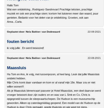
Hallo Tom
Wat een ontdekking...Rodriguez-Sandrevan! Prachtige teksten, prachtige
muziek en ook een prachtige stem: kortom het luisteren meer dan waard, puur
genieten. Bedankt voor het delen van je ontdekking. Groeten, ook aan
Anna...Carla.
Geplaatst door:
Nela Bakker- van Dodewaard
22-08-2021
fouten bericht
ik volg jullie . En werd bewoond!
Geplaatst door:
Nela Bakker- van Dodewaard
22-08-2021
Maassluis
Ha Tom en Ans, ik volg, met tussenpozen, al heel lang. Leuk dat jullie Maassluis
ontdekt hebben.
Mijn Chris komt daar vandaan en kom er al vanaf mijn 18e. Maar zou er niet
willen wonen!!!
Als je Maassluis binnenvaart passeer je Hotel Maassluis, een deel daarvan werd
vroeger bewoont door zijn ouders en en was van L Smit en Co. Chris is
opgegroeid tussen de sleepvaartschepen. De Hudson is een museumschip
geworden. Alleen op zaterdagmiddag geopend. Een model van de Hudson op de
Hudson is door Chris gemaakt. goede thuisreis en wie weet tot ziens.