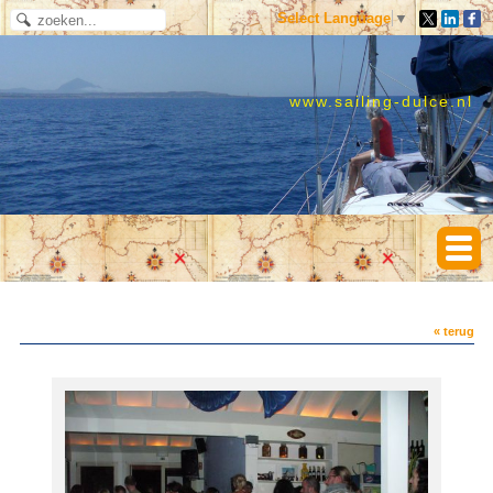
Select Language
▼
www.sailing-dulce.nl
« terug