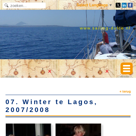
Select Language
▼
www.sailing-dulce.nl
« terug
07. Winter te Lagos,
2007/2008