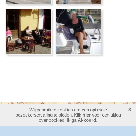
Wij gebruiken cookies om een optimale
X
bezoekerservaring te bieden. Klik
30401818
bezoekers - 8 online
hier
voor een uitleg
login
over cookies. Ik ga
Akkoord
.
website maken
laatste wijziging: 08-08-2026