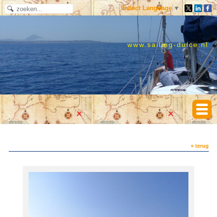
Select Language
▼
www.sailing-dulce.nl
« terug