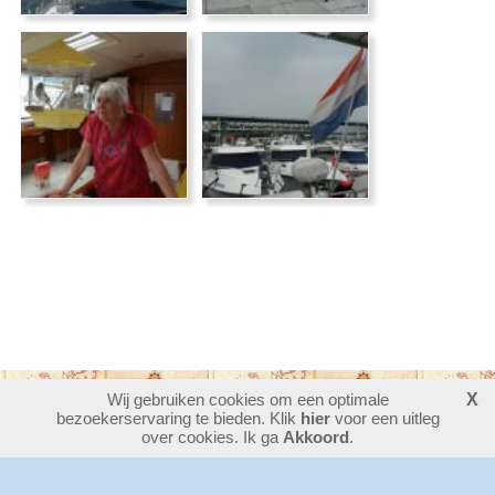
Wij gebruiken cookies om een optimale
X
bezoekerservaring te bieden. Klik
30391025
bezoekers - 15 online
hier
voor een uitleg
login
over cookies. Ik ga
Akkoord
.
website maken
laatste wijziging: 08-08-2026